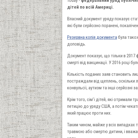
Today -
федеральний уряд публічно
дітей по всій Америці.
Власний документ уряду показує стат
які були серйозно поранені, покаліче
Резервна копія документа
була також
доповідь.
Документ показує, що тільки в 2017 
смерті від вакцинації. У 2016 році бу
Кількість поданих заяв становить лиш
постраждали від щеплень, оскільки л
конвульсії, аутизм та інші серйозні
Крім того, сім'ї дітей, які отримали
петицію до уряду США, а потім чекати
який працює проти них.
Таким чином, майже у всіх випадках т
травмою або смертю дитини, і вважа