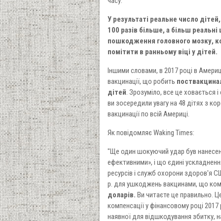
часу.
У результаті реальне число дітей,
100 разів більше, а більш реальні
пошкодження головного мозку, ко
помітити в ранньому віці у дітей.
Іншими словами, в 2017 році в Америц
вакцинації, що робить
поствакцина
дітей
. Зрозуміло, все це ховається
ви зосередили увагу на 48 дітях з коро
вакцинації по всій Америці.
Як повідомляє Waking Times:
"Ще один шокуючий удар був нанесени
ефективними», і що єдині ускладненн
ресурсів і служб охорони здоров'я С
р. для ушкоджень вакцинами, що ко
доларів.
Ви читаєте це правильно. Це
компенсації у фінансовому році 2017 
наявної для відшкодування збитку, 