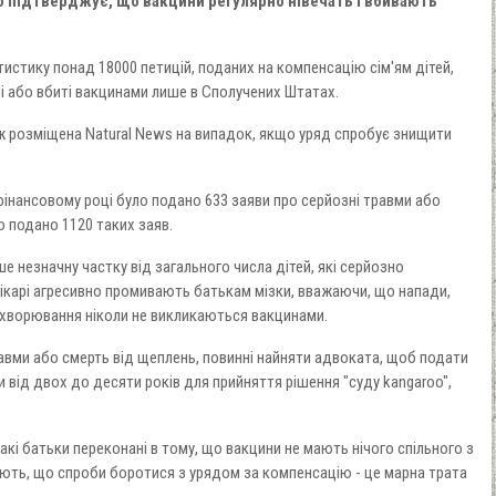
 підтверджує, що вакцини регулярно нівечать і вбивають
истику понад 18000 петицій, поданих на компенсацію сім'ям дітей,
ні або вбиті вакцинами лише в Сполучених Штатах.
 розміщена Natural News на випадок, якщо уряд спробує знищити
фінансовому році було подано 633 заяви про серйозні травми або
ло подано 1120 таких заяв.
е незначну частку від загального числа дітей, які серйозно
ікарі агресивно промивають батькам мізки, вважаючи, що напади,
 захворювання ніколи не викликаються вакцинами.
 травми або смерть від щеплень, повинні найняти адвоката, щоб подати
 від двох до десяти років для прийняття рішення "суду kangaroo",
акі батьки переконані в тому, що вакцини не мають нічого спільного з
ють, що спроби боротися з урядом за компенсацію - це марна трата