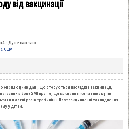
ду від вакцинації
ті
4 - Дуже важливо
ws, США
 оприлюднив дані, що стосуються наслідків вакцинації,
і заяви з боку ЗМІ про те, що вакцини ніколи і нікому не
тати в сотні разів трагічніші. Поствакцинальні ускладнення
му у дітей.