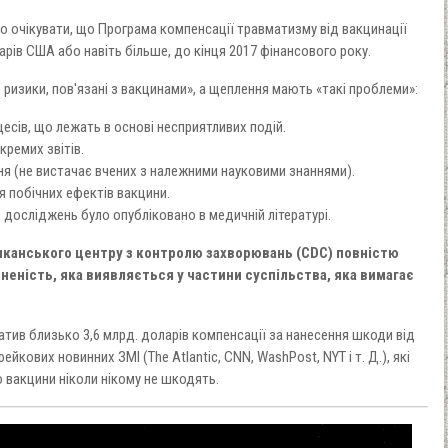
 очікувати, що Програма компенсації травматизму від вакцинації
рів США або навіть більше, до кінця 2017 фінансового року.
 ризики, пов'язані з вакцинами», а щеплення мають «такі проблеми»:
есів, що лежать в основі несприятливих подій.
кремих звітів.
я (не вистачає вчених з належними науковими знаннями).
 побічних ефектів вакцини.
досліджень було опубліковано в медичній літературі.
канського центру з контролю захворювань (CDC) повністю
еність, яка виявляється у частини суспільства, яка вимагає
тив близько 3,6 млрд. доларів компенсації за нанесення шкоди від
кових новинних ЗМІ (The Atlantic, CNN, WashPost, NYT і т. Д.), які
вакцини ніколи нікому не шкодять.