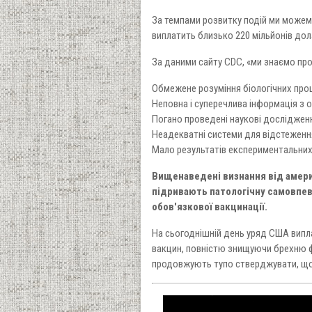
За темпами розвитку подій ми можемо
виплатить близько 220 мільйонів дола
За даними сайту CDC, «ми знаємо про
Обмежене розуміння біологічних проц
Неповна і суперечлива інформація з о
Погано проведені наукові дослідженн
Неадекватні системи для відстеження
Мало результатів експериментальних 
Вищенаведені визнання від амери
підривають патологічну самовпевн
обов'язкової вакцинації.
На сьогоднішній день уряд США випла
вакцин, повністю знищуючи брехню фей
продовжують тупо стверджувати, що 