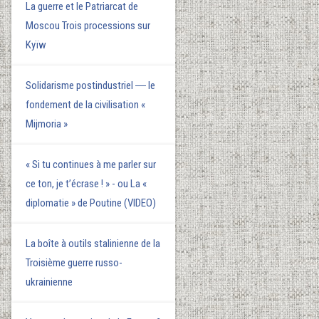
La guerre et le Patriarcat de
Moscou Trois processions sur
Kyїw
Solidarisme postindustriel ― le
fondement de la civilisation «
Mijmoria »
« Si tu continues à me parler sur
ce ton, je t’écrase ! » - ou La «
diplomatie » de Poutine (VIDEO)
La boîte à outils stalinienne de la
Troisième guerre russo-
ukrainienne