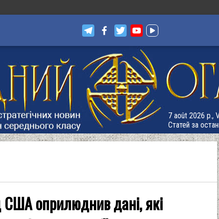
7 août 2026 р., 
Статей за остан
 США оприлюднив дані, які