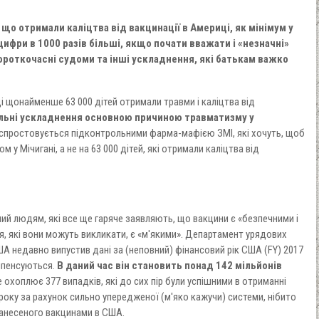
 що отримали каліцтва від вакцинації в Америці, як мінімум у
 цифри в 1000 разів більші, якщо почати вважати і «незначні»
роткочасні судоми та інші ускладнення, які батькам важко
і щонайменше 63 000 дітей отримали травми і каліцтва від
льні ускладнення основною причиною травматизму у
 і спростовується підконтрольними фарма-мафією ЗМІ, які хочуть, щоб
м у Мічигані, а не на 63 000 дітей, які отримали каліцтва від
й людям, які все ще гаряче заявляють, що вакцини є «безпечними і
я, які вони можуть викликати, є «м'якими». Департамент урядових
ША недавно випустив дані за (неповний) фінансовий рік США (FY) 2017
мпенсуються.
В даний час він становить понад 142 мільйонів
 охоплює 377 випадків, які до сих пір були успішними в отриманні
року за рахунок сильно упередженої (м'яко кажучи) системи, нібито
нанесеного вакцинами в США.