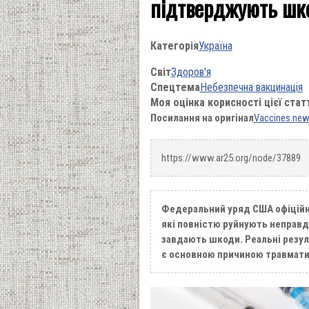
підтверджують шко
Категорія
Україна
Світ
Здоров'я
Спецтема
Небезпечна вакцинація
Моя оцінка корисності цієї стат
Посилання на оригінал
Vaccines.ne
https://www.ar25.org/node/37889
Федеральний уряд США офіційно
які повністю руйнують неправдив
завдають шкоди. Реальні резуль
є основною причиною травматиз