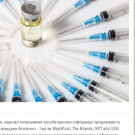
сні, науково неписьменні засоби масової інформації продовжують
«вакцини безпечні» - такі як WashPost, The Atlantic, NYT або USA