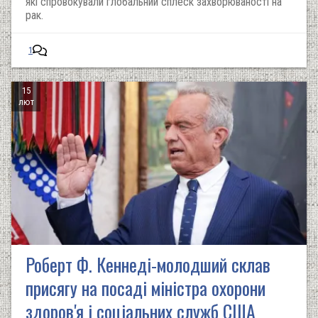
які спровокували глобальний сплеск захворюваності на
рак.
1
15
лют
Роберт Ф. Кеннеді-молодший склав
присягу на посаді міністра охорони
здоров'я і соціальних служб США