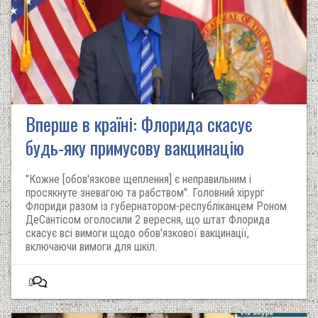
Вперше в країні: Флорида скасує
будь-яку примусову вакцинацію
"Кожне [обов'язкове щеплення] є неправильним і
просякнуте зневагою та рабством". Головний хірург
Флориди разом із губернатором-республіканцем Роном
ДеСантісом оголосили 2 вересня, що штат Флорида
скасує всі вимоги щодо обов'язкової вакцинації,
включаючи вимоги для шкіл.
0