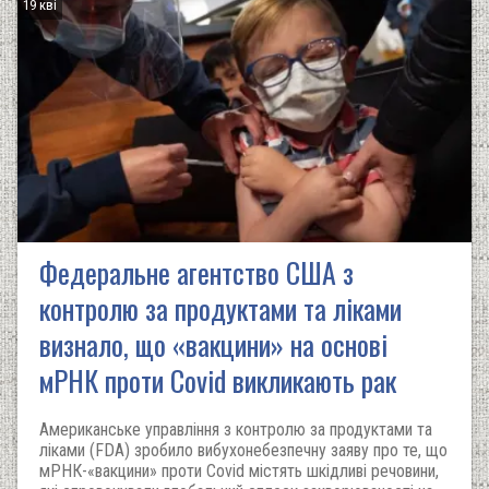
19 кві
Федеральне агентство США з
контролю за продуктами та ліками
визнало, що «вакцини» на основі
мРНК проти Covid викликають рак
Американське управління з контролю за продуктами та
ліками (FDA) зробило вибухонебезпечну заяву про те, що
мРНК-«вакцини» проти Covid містять шкідливі речовини,