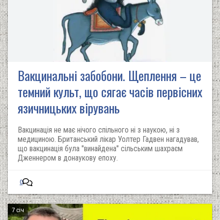
Вакцинальні забобони. Щеплення – це
темний культ, що сягає часів первісних
язичницьких вірувань
Вакцинація не має нічого спільного ні з наукою, ні з
медициною. Британський лікар Уолтер Гадвен нагадував,
що вакцинація була "винайдена" сільським шахраєм
Дженнером в донаукову епоху.
0
7 січ