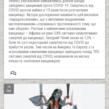
Health) узагальнила найважливіші докази шкоди,
заподіяної вакцинами проти COVID-19. Смертність від
COVID зросла майже в 13 разів після розгортання
вакцинації. Автори дослідження називають цей висновок
«парадоксальним», що є ввічливим академічним
висловлюванням «справжньої протилежності тому, що
нам обіцяли». Регіони з найнижчими показниками
вакцинації – Африка на рівні 3,8% світових кумулятивних
смертей до вакцинації, Західний Тихий океан на 1,5% –
були по суті недоторкані смертністю від COVID до
прибуття уколів. Тим часом на Америку та Європу з їх
агресивними кампаніями вакцинації припадало понад 70%
світових смертей від COVID, незважаючи на високу
кількість охоплення вакцинацією.
1
24
бер