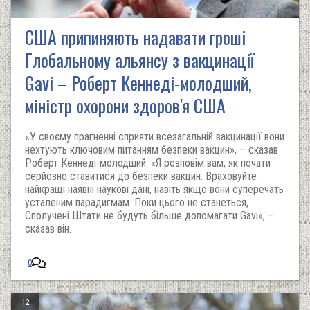
США припиняють надавати гроші
Глобальному альянсу з вакцинації
Gavi – Роберт Кеннеді-молодший,
міністр охорони здоров'я США
«У своєму прагненні сприяти всезагальній вакцинації вони
нехтують ключовим питанням безпеки вакцин», – сказав
Роберт Кеннеді-молодший. «Я розповім вам, як почати
серйозно ставитися до безпеки вакцин: Враховуйте
найкращі наявні наукові дані, навіть якщо вони суперечать
усталеним парадигмам. Поки цього не станеться,
Сполучені Штати не будуть більше допомагати Gavi», –
сказав він.
0
12