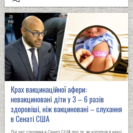
23
вер
Крах вакцинаційної афери:
невакциновані діти у 3 – 6 разів
здоровіші, ніж вакциновані – слухання
в Сенаті США
Під час слухання в Сенаті США про те, як корупція в науці