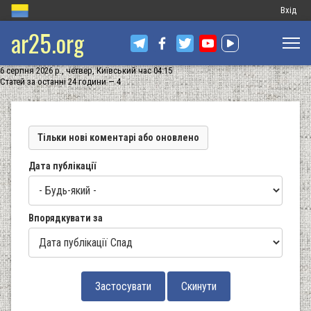
Меню
Вхід
ar25.org
обліков
запису
6 серпня 2026 р., четвер, Київський час 04:15
користу
Статей за останні 24 години — 4
Тільки нові коментарі або оновлено
Дата публікації
Впорядкувати за