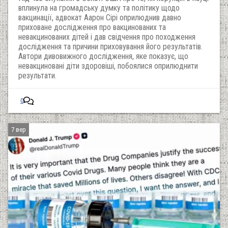
вплинула на громадську думку та політику щодо
вакцинації, адвокат Аарон Сірі оприлюднив давно
приховане дослідження про вакцинованих та
невакцинованих дітей і дав свідчення про походження
дослідження та причини приховування його результатів.
Автори дивовижного дослідження, яке показує, що
невакциновані діти здоровіші, побоялися оприлюднити
результати.
0
7 вер