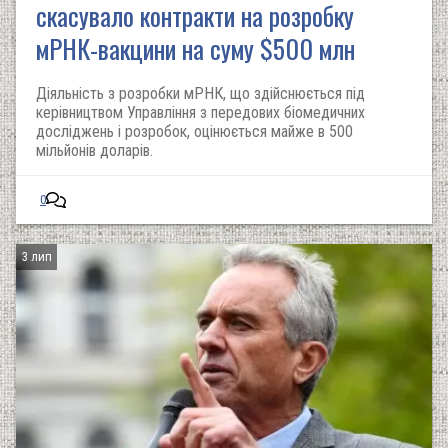
скасувало контракти на розробку
мРНК-вакцини на суму $500 млн
Діяльність з розробки мРНК, що здійснюється під
керівництвом Управління з передових біомедичних
досліджень і розробок, оцінюється майже в 500
мільйонів доларів.
0
3 лип