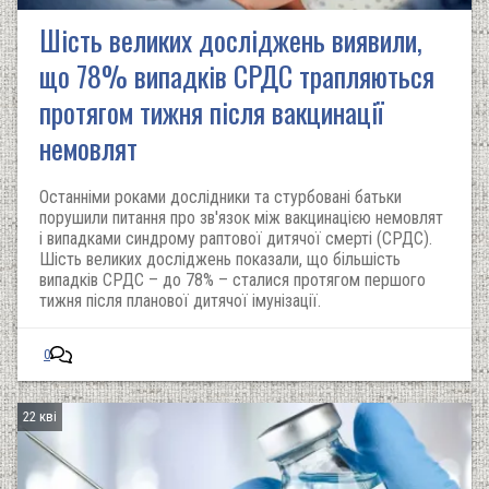
Шість великих досліджень виявили,
що 78% випадків СРДС трапляються
протягом тижня після вакцинації
немовлят
Останніми роками дослідники та стурбовані батьки
порушили питання про зв'язок між вакцинацією немовлят
і випадками синдрому раптової дитячої смерті (СРДС).
Шість великих досліджень показали, що більшість
випадків СРДС – до 78% – сталися протягом першого
тижня після планової дитячої імунізації.
0
22 кві