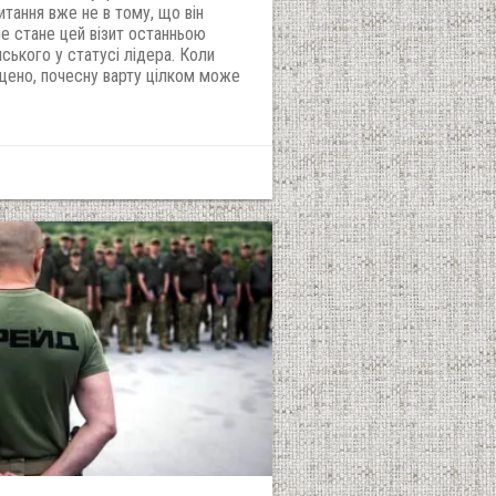
тання вже не в тому, що він
не стане цей візит останньою
ького у статусі лідера. Коли
щено, почесну варту цілком може