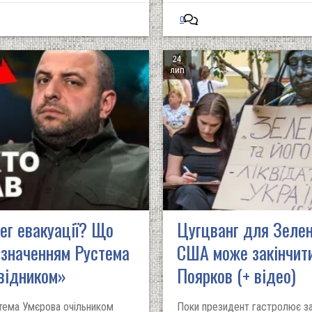
0
24
лип
тег евакуації? Що
Цугцванг для Зелен
ризначенням Рустема
США може закінчити
відником»
Поярков (+ відео)
тема Умєрова очільником
Поки президент гастролює за