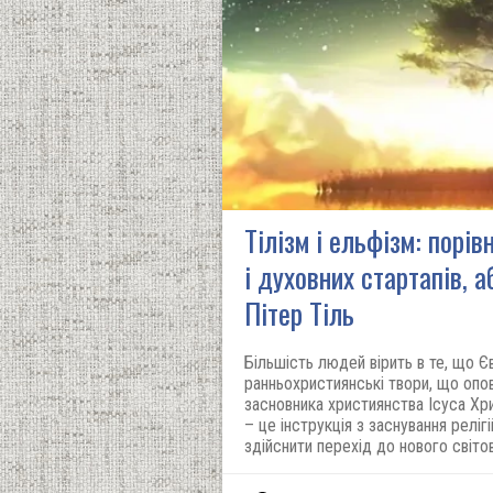
Тілізм і ельфізм: порів
і духовних стартапів, 
Пітер Тіль
Більшість людей вірить в те, що Є
ранньохристиянські твори, що опо
засновника християнства Ісуса Хри
– це інструкція з заснування реліг
здійснити перехід до нового світо