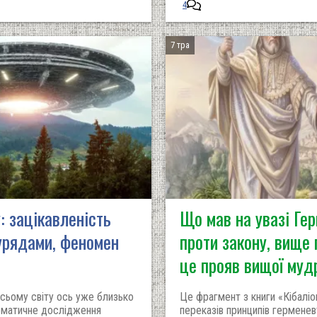
4
7 тра
: зацікавленість
Що мав на увазі Гер
 урядами, феномен
проти закону, вище 
це прояв вищої муд
сьому світу ось уже близько
Це фрагмент з книги «Кібаліон
тематичне дослідження
переказів принципів герменев