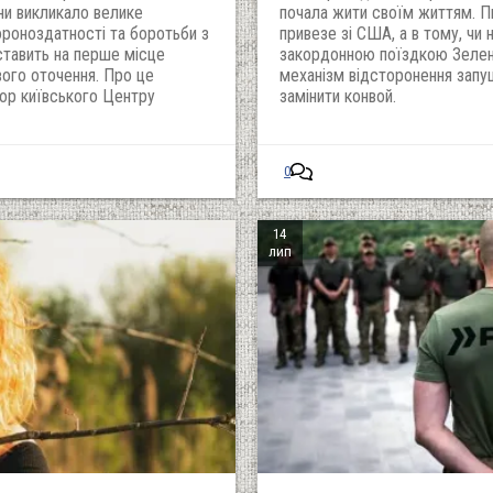
ни викликало велике
почала жити своїм життям. Пи
ороноздатності та боротьби з
привезе зі США, а в тому, чи 
ставить на перше місце
закордонною поїздкою Зеленс
вого оточення. Про це
механізм відсторонення запу
ор київського Центру
замінити конвой.
0
14
лип