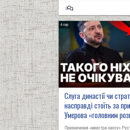
0
4 сер
Слуга династії чи стра
насправді стоїть за п
Умєрова «головним роз
Призначення «міністра хаосу» Рус