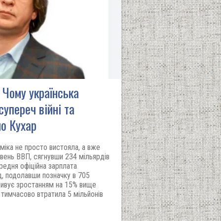
 Чому українська
супереч війні та
о Кухар
оміка не просто вистояла, а вже
івень ВВП, сягнувши 234 мільярдів
ередня офіційна зарплата
д, подолавши позначку в 705
 дивує зростанням на 15% вище
а тимчасово втратила 5 мільйонів