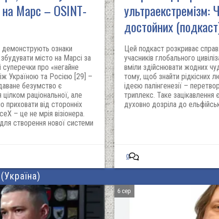
 на Марс – OSINT-
ультраекстремізм: 
достойних (подкаст
ці демонструють ознаки
Цей подкаст розкриває справ
 збудувати місто на Марсі за
учасників глобального цивілі
ні суперечки про «негайне
вміли здійснювати жодних чуд
між Україною та Росією [29] –
тому, щоб знайти рідкісних л
вдаване безумство є
ідеєю палінгенезії – перетво
цілком раціональної, але
триплекс. Таке зацікавлення
но приховати від сторонніх
духовно дозріла до ельфійсь
eX – це не мрія візіонера.
 для створення нової системи
0
(Україна)
6 сер