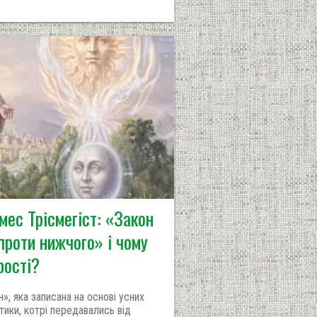
мес Трісмегіст: «Закон
проти нижчого» і чому
рості?
», яка записана на основі усних
тики, котрі передавались від