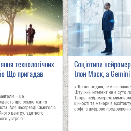
няння технологічних
Соціотипи нейромер
або Що пригадав
Ілон Маск, а Gemini
«Що всередині, те й назовні» 
Штучний інтелект не є суто л
вангеліє – це
Творці нейромереж мимоволі 
відають про земне життя
цінності та манери в архітек
ста. Але насправді Євангеліє
софт, а цифрове продовження
ійного центру, здатного
вого устрою.