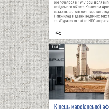
розпочалося в 1947 році після ви
невідомого об’єкта Кеннетом Арно
вважати, що «літаючі тарілки» люди
Наприклад в давніх ведичних текс
та «Пурани» схожі на НЛО апарати
1
18 кві
Кінець марсіанської аф