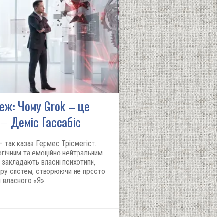
еж: Чому Grok – це
 – Деміс Гассабіс
– так казав Гермес Трісмегіст.
огічним та емоційно нейтральним.
закладають власні психотипи,
туру систем, створюючи не просто
 власного «Я».