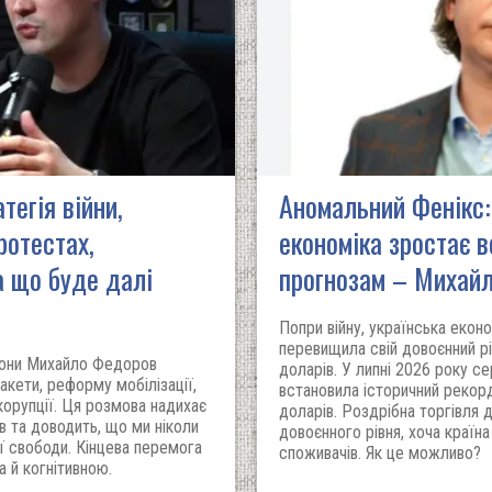
егія війни,
Аномальний Фенікс:
ротестах,
економіка зростає в
а що буде далі
прогнозам – Михайл
Попри війну, українська екон
перевищила свій довоєнний р
орони Михайло Федоров
доларів. У липні 2026 року с
акети, реформу мобілізації,
встановила історичний рекор
корупції. Ця розмова надихає
доларів. Роздрібна торгівля
ів та доводить, що ми ніколи
довоєнного рівня, хоча країн
ї свободи. Кінцева перемога
споживачів. Як це можливо?
а й когнітивною.