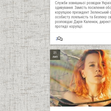
Служби зовнішньої розвідки Украї
здивування. Замість посилення об
корупцією президент Зеленський 
особисту лояльність та безпеку с
розповідає Дарія Каленюк, директ
протидії корупції. ‬
2
21
лип