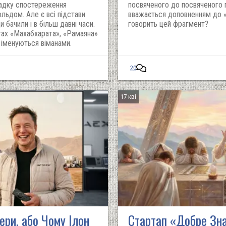
падку спостереження
посвяченого до посвяченого п
льдом. Але є всі підстави
вважається доповненням до 
 бачили і в більш давні часи.
говорить цей фрагмент?
тах «Махабхарата», «Рамаяна»
 іменуються віманами.
20
17 кві
ери, або Чому Ілон
Стартап «Добре Зна