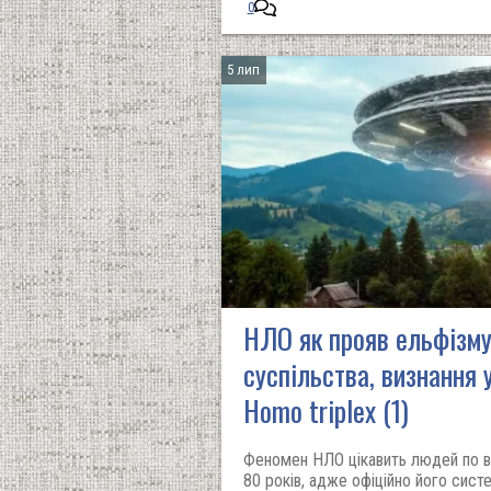
0
5 лип
НЛО як прояв ельфізму
суспільства, визнання
Homo triplex (1)
Феномен НЛО цікавить людей по в
80 років, адже офіційно його сис