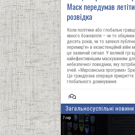
Маск передумав летіти
розвідка
Коли політики або глобальні грав
явного божевілля – чи то обіцянки
десять років, чи то запеклі публіч
перемир’я» в екзистенційній війні 
це зазвичай сигнал. У великій грі 
найефективнішим маскуванням для 
небезпечної поведінки, яку потріб
очей. «Марсіанська програма» Spac
Це грандіозна операція прикриття
глобального домінування.
4
Загальносуспільні новини 
7 сер