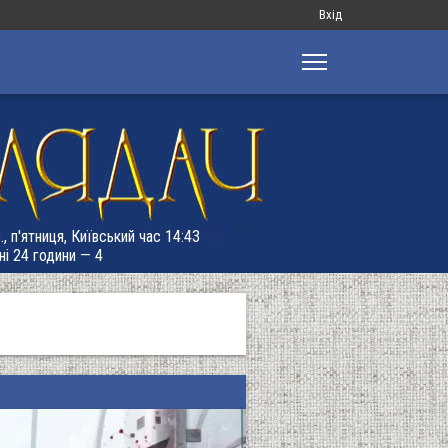
Меню
Вхід
облікового
запису
користувача
, п'ятниця, Київський час 14:43
ні 24 години — 4