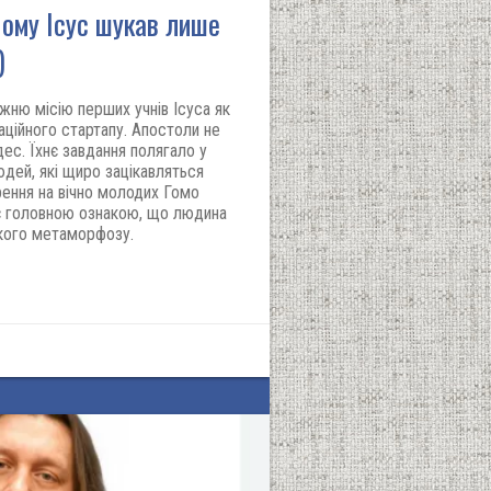
Чому Ісус шукав лише
)
жню місію перших учнів Ісуса як
заційного стартапу. Апостоли не
ес. Їхнє завдання полягало у
юдей, які щиро зацікавляться
рення на вічно молодих Гомо
 є головною ознакою, що людина
кого метаморфозу.