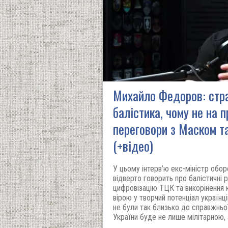
Михайло Федоров: страт
балістика, чому не на п
переговори з Маском т
(+відео)
У цьому інтерв’ю екс-міністр об
відверто говорить про балістичні р
цифровізацію ТЦК та викорінення 
вірою у творчий потенціал українц
не були так близько до справжньо
України буде не лише мілітарною, 