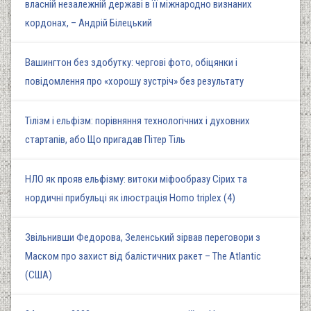
власній незалежній державі в її міжнародно визнаних
кордонах, – Андрій Білецький
Вашингтон без здобутку: чергові фото, обіцянки і
повідомлення про «хорошу зустріч» без результату
Тілізм і ельфізм: порівняння технологічних і духовних
стартапів, або Що пригадав Пітер Тіль
НЛО як прояв ельфізму: витоки міфообразу Сірих та
нордичні прибульці як ілюстрація Homo triplex (4)
Звільнивши Федорова, Зеленський зірвав переговори з
Маском про захист від балістичних ракет – The Atlantic
(США)