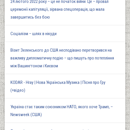
24 лютого 2022 року – це не початок війни. Це – провал
церемонії капітуляції, зірвана спецоперація, що мала
завершитись без бою
Соціалізм – шлях в нікуди
Візит Зеленського до США несподівано перетворився на
важливу дипломатичну подію – що пишуть про потепління
між Вашингтоном і Києвом
KODAR - Hray | Нова Українська Музика | Пісня про Гру
(+відео)
Україна стає таким союзником НАТО, якого хоче Трамп, –
Newsweek (США)