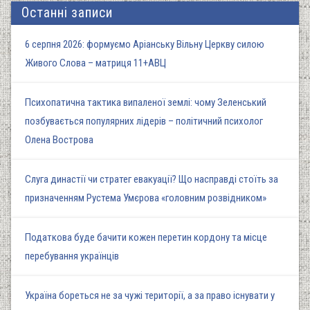
Останні записи
6 серпня 2026: формуємо Аріанську Вільну Церкву силою
Живого Слова – матриця 11+АВЦ
Психопатична тактика випаленої землі: чому Зеленський
позбувається популярних лідерів – політичний психолог
Олена Вострова
Слуга династії чи стратег евакуації? Що насправді стоїть за
призначенням Рустема Умєрова «головним розвідником»
Податкова буде бачити кожен перетин кордону та місце
перебування українців
Україна бореться не за чужі території, а за право існувати у