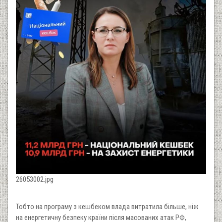
26053002.jpg
Тобто на програму з кешбеком влада витратила більше, ніж
на енергетичну безпеку країни після масованих атак РФ,