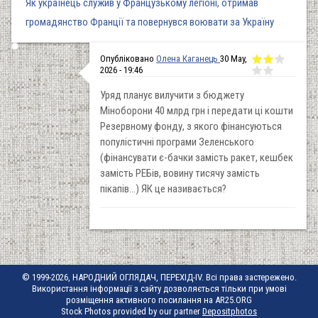
Як українець служив у Французькому легіоні, отримав
громадянство Франції та повернувся воювати за Україну
Опубліковано
Олена Каганець
30 May,
2026 - 19:46
Уряд планує вилучити з бюджету
Міноборони 40 млрд грн і передати ці кошти
Резервному фонду, з якого фінансуються
популістичні програми Зеленського
(фінансувати є-бачки замість ракет, кешбек
замість РЕБів, вовину тисячу замість
пікапів...) ЯК це називається?
© 1999-2026, НАРОДНИЙ ОГЛЯДАЧ, ПЕРЕХІД-IV. Всі права застережено.
Використання інформації з сайту дозволяється тільки при умові
розміщення активного посилання на AR25.ORG
Stock Photos provided by our partner
Depositphotos