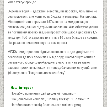
чим затягує процес.
Окрема історія – державні інвестиційні проєкти, які майже не
реалізуються, але коштують бюджету мільярди. Наприклад,
Мінсоцполітики отримало 157 млн грн на модернізацію
системи соціальної підтримки населення. Але обслуговування
та погашення позики під цей проєкт обійшлося державі у 1,5
млрд грн. Тобто держава платить у 10 разів більше за кредит,
ніж реально використовує на сам проєкт.
МЕЖА неодноразово піднімала питання щодо доцільності
реалізації деяких проєктів і їх відбору, і наголошує: кошти з
резервного фонду держбюджету мають йти на реально
важливі проєкти як покриття непердбачуваних ситуацій, а не
фінансування "Національного кешбеку".
Наші інтереси
Потрібно припиняти цей дешевий популізм –
"Національний кешбек", "Вовину тисячу", "Є-бачок". 2.
Негайно вимагати від Зеленського змінити уряд