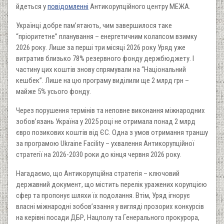
йдеться у
повідомленні
Антикорупційного центру МЕЖА.
Українці добре пам’ятають, чим завершилося таке
“пріоритетне” планування – енергетичним колапсом взимку
2026 року. Лише за перші три місяці 2026 року Уряд уже
витратив близько 78% резервного фонду держбюджету. І
частину цих коштів знову спрямували на “Національний
кешбек”. Лише на цю програму виділили ще 2 млрд грн –
майже 5% усього фонду.
Через порушення термінів та неповне виконання міжнародних
зобов’язань Україна у 2025 році не отримала понад 2 млрд
євро позикових коштів від ЄС. Одна з умов отримання траншу
за програмою Ukraine Facility – ухвалення Антикорупційної
стратегії на 2026-2030 роки до кінця червня 2026 року.
Нагадаємо, що Антикорупційна стратегія – ключовий
державний документ, що містить перелік уражених корупцією
сфер та пропонує шляхи їх подолання. Втім, Уряд ігнорує
власні міжнародні зобовʼязання у вигляді прозорих конкурсів
на керівні посади ДБР, Нацполу та Генерального прокурора,