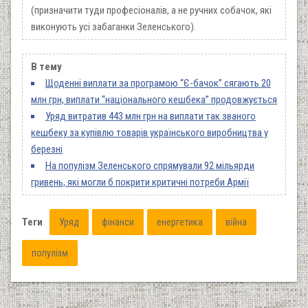
(призначити туди професіоналів, а не ручних собачок, які
виконують усі забаганки Зеленського).
В тему
Щоденні виплати за програмою “Є-бачок” сягають 20
млн грн, виплати “національного кешбека” продовжується
Уряд витратив 443 млн грн на виплати так званого
кешбеку за купівлю товарів українського виробництва у
березні
На популізм Зеленського спрямували 92 мільярди
гривень, які могли б покрити критичні потреби Армії
Теги
Уряд
фінанси
енергетика
війна
популізм