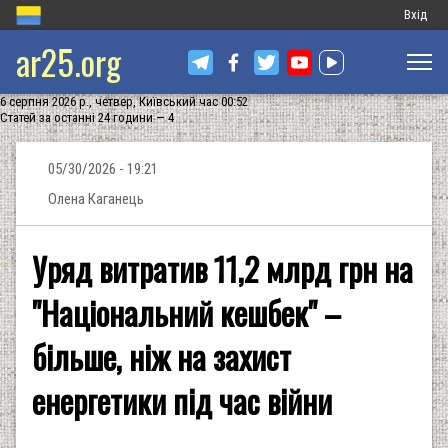
Меню
Вхід
ar25.org
обліков
запису
6 серпня 2026 р., четвер, Київський час 00:52
користу
Статей за останні 24 години — 4
05/30/2026 - 19:21
Олена Каганець
Уряд витратив 11,2 млрд грн на
"Національний кешбек" –
більше, ніж на захист
енергетики під час війни