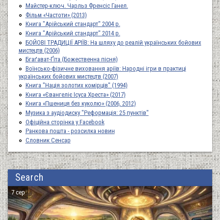
Майстер-ключ. Чарльз Френсіс Ганел.
Фільм «Частоти» (2013)
Книга "Арійський стандарт" 2004 р.
Книга "Арійський стандарт" 2014 р.
БОЙОВІ ТРАДИЦІЇ АРІЇВ: На шляху до реалій українських бойових
мистецтв (2006)
Бгаґават-Ґіта (Божественна пісня)
Воїнсько-фізичне виховання аріїв: Народні ігри в практиці
українських бойових мистецтв (2007)
Книга "Нація золотих комірців" (1994)
Книга «Євангеліє Ісуса Хреста» (2017)
Книга «Пшениця без куколю» (2006, 2012)
Музика з аудіодиску "Реформація: 25 пунктів"
Офіційна сторінка у Facebook
Ранкова пошта - розсилка новин
Словник Сенсар
Search
7 сер