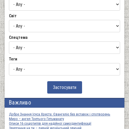
Світ
Спецтема
Теги
Важливо
Добре Знання Ісуса Хреста: Євангеліє без вставок і спотворень
Миро – ангел Третього Гетьманату
Описи 16 соціотипів для надійної самоідентифікації
Звертання на ти – давній український звичай