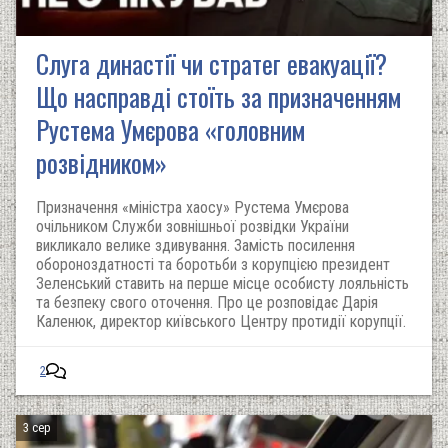
Слуга династії чи стратег евакуації?
Що насправді стоїть за призначенням
Рустема Умєрова «головним
розвідником»
Призначення «міністра хаосу» Рустема Умєрова
очільником Служби зовнішньої розвідки України
викликало велике здивування. Замість посилення
обороноздатності та боротьби з корупцією президент
Зеленський ставить на перше місце особисту лояльність
та безпеку свого оточення. Про це розповідає Дарія
Каленюк, директор київського Центру протидії корупції. ‬
2
3 сер