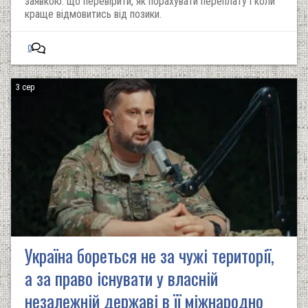
заявкою: що перевірити, як порахувати переплату і коли
краще відмовитись від позики.
0
3 сер
Україна бореться не за чужі території,
а за право існувати у власній
незалежній державі в її міжнародно