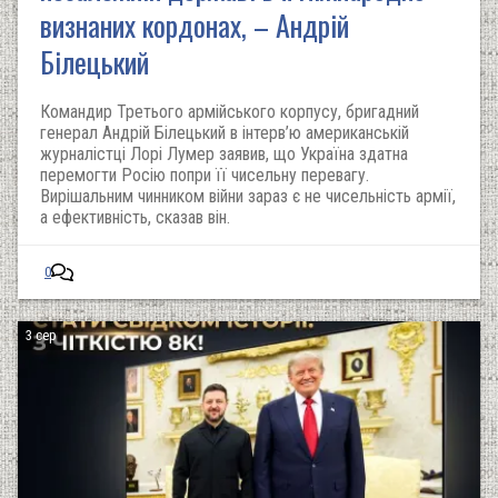
визнаних кордонах, – Андрій
Білецький
Командир Третього армійського корпусу, бригадний
генерал Андрій Білецький в інтерв’ю американській
журналістці Лорі Лумер заявив, що Україна здатна
перемогти Росію попри її чисельну перевагу.
Вирішальним чинником війни зараз є не чисельність армії,
а ефективність, сказав він.
0
3 сер