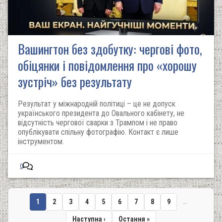
Вашингтон без здобутку: чергові фото,
обіцянки і повідомлення про «хорошу
зустріч» без результату
Результат у міжнародній політиці – це не допуск
українського президента до Овального кабінету, не
відсутність чергової сварки з Трампом і не право
опублікувати спільну фотографію. Контакт є лише
інструментом.
0
…
Поточна
1
Сторінка
2
Сторінка
3
Сторінка
4
Сторінка
5
Сторінка
6
Сторінка
7
Сторінка
8
Сторінка
9
сторінка
Наступна
Наступна ›
Остання
Остання »