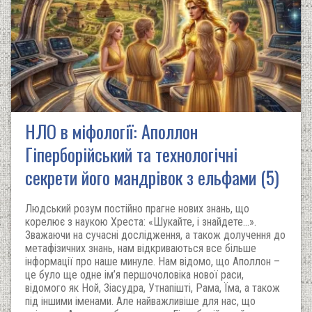
НЛО в міфології: Аполлон
Гіперборійський та технологічні
секрети його мандрівок з ельфами (5)
Людський розум постійно прагне нових знань, що
корелює з наукою Хреста: «Шукайте, і знайдете...».
Зважаючи на сучасні дослідження, а також долучення до
метафізичних знань, нам відкриваються все більше
інформації про наше минуле. Нам відомо, що Аполлон –
це було ще одне ім’я першочоловіка нової раси,
відомого як Ной, Зіасудра, Утнапішті, Рама, Їма, а також
під іншими іменами. Але найважливіше для нас, що