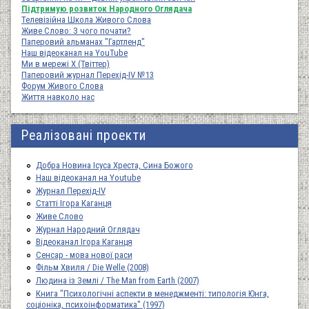
Підтримую розвиток Народного Оглядача
Телевізійна Школа Живого Слова
Живе Слово: З чого почати?
Паперовий альманах "Гартленд"
Наш відеоканал на YouTube
Ми в мережі Х (Твіттер)
Паперовий журнал Перехід-IV №13
Форум Живого Слова
Життя навколо нас
Реалізовані проекти
Добра Новина Ісуса Хреста, Сина Божого
Наш відеоканал на Youtube
Журнал Перехід-IV
Статті Ігора Каганця
Живе Слово
Журнал Народний Оглядач
Відеоканал Ігора Каганця
Сенсар - мова нової раси
Фільм Хвиля / Die Welle (2008)
Людина із Землі / The Man from Earth (2007)
Книга "Психологічні аспекти в менеджменті: типологія Юнга,
соціоніка, психоінформатика" (1997)