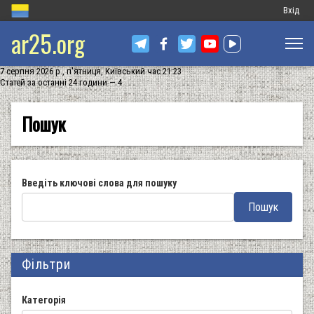
Меню
Вхід
ar25.org
обліков
запису
7 серпня 2026 р., п'ятниця, Київський час 21:23
користу
Статей за останні 24 години — 4
Пошук
Введіть ключові слова для пошуку
Фільтри
Категорія