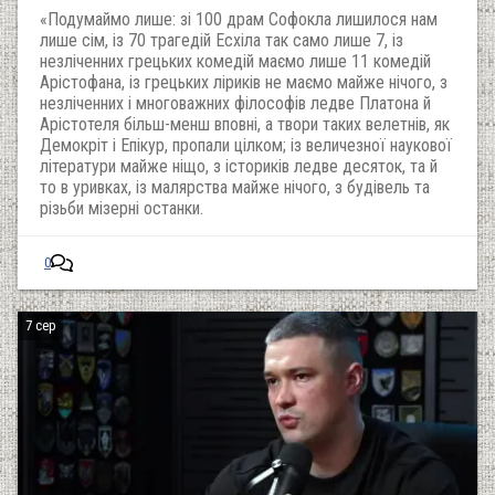
«Подумаймо лише: зі 100 драм Софокла лишилося нам
лише сім, із 70 трагедій Есхіла так само лише 7, із
незліченних грецьких комедій маємо лише 11 комедій
Арістофана, із грецьких ліриків не маємо майже нічого, з
незліченних і многоважних філософів ледве Платона й
Арістотеля більш-менш вповні, а твори таких велетнів, як
Демокріт і Епікур, пропали цілком; із величезної наукової
літератури майже ніщо, з істориків ледве десяток, та й
то в уривках, із малярства майже нічого, з будівель та
різьби мізерні останки.
0
7 сер