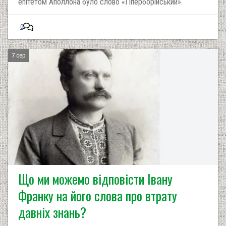
епітетом Аполлона було слово «Гіперборійський».
0
7 сер
Що ми можемо відповісти Івану
Франку на його слова про втрату
давніх знань?