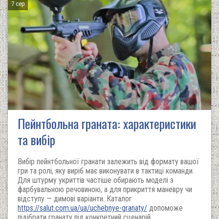
7 сер
Пейнтбольна граната: характеристики
та вибір
Вибір пейнтбольної гранати залежить від формату вашої
гри та ролі, яку виріб має виконувати в тактиці команди.
Для штурму укриттів частіше обирають моделі з
фарбувальною речовиною, а для прикриття маневру чи
відступу — димові варіанти. Каталог
https://salut.com.ua/ua/uchebnye-granaty/
допоможе
підібрати гранату під конкретний сценарій.