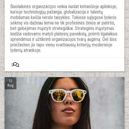
Šiuolaikinės organizacijos veikia nuolat kintančioje aplinkoje,
kurioje technologijų pažanga, globalizacija ir talentų
mobilumas keičia verslo taisykles. Tokiose sąlygose lyderio
sėkmę vis dažniau lemia ne tik profesinės žinios ar patirtis,
bet gebėjimas mąstyti strategiškai. Strateginis mąstymas
leidžia vadovams matyti platesnį paveikslą, priimti ilgalaikius
sprendimus ir užtikrinti organizacijos tvarų augimą. Dėl šios
priežasties jis tapo vienu svarbiausių kriterijų modernioje
lyderių atrankoje.
0
12
Rug