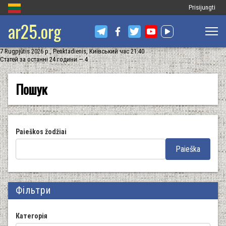
Меню
Prisijungti
ar25.org
облікового
запису
7 Rugpjūtis 2026 р., Penktadienis, Київський час 21:40
користувача
Статей за останні 24 години — 4
Пошук
Paieškos žodžiai
Фільтри
Категорія