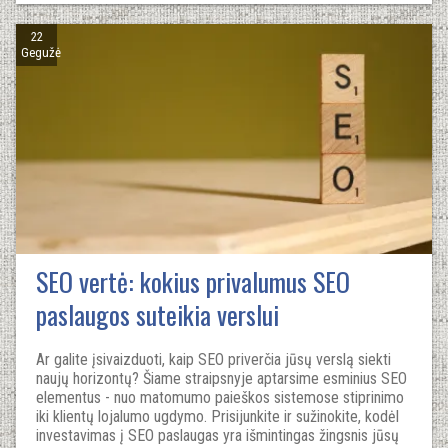
22
Gegužė
SEO vertė: kokius privalumus SEO
paslaugos suteikia verslui
Ar galite įsivaizduoti, kaip SEO priverčia jūsų verslą siekti
naujų horizontų? Šiame straipsnyje aptarsime esminius SEO
elementus - nuo matomumo paieškos sistemose stiprinimo
iki klientų lojalumo ugdymo. Prisijunkite ir sužinokite, kodėl
investavimas į SEO paslaugas yra išmintingas žingsnis jūsų