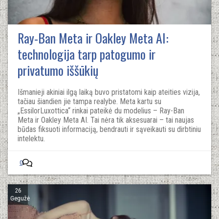
Ray-Ban Meta ir Oakley Meta AI:
technologija tarp patogumo ir
privatumo iššūkių
Išmanieji akiniai ilgą laiką buvo pristatomi kaip ateities vizija,
tačiau šiandien jie tampa realybe. Meta kartu su
„EssilorLuxottica“ rinkai pateikė du modelius – Ray-Ban
Meta ir Oakley Meta AI. Tai nėra tik aksesuarai – tai naujas
būdas fiksuoti informaciją, bendrauti ir sąveikauti su dirbtiniu
intelektu.
0
26
Gegužė