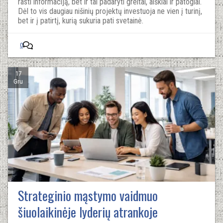
rasti informaciją, bet ir tai padaryti greitai, aiškiai ir patogiai.
Dėl to vis daugiau nišinių projektų investuoja ne vien į turinį,
bet ir į patirtį, kurią sukuria pati svetainė.
0
17
Gru
Strateginio mąstymo vaidmuo
šiuolaikinėje lyderių atrankoje