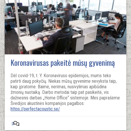
Koronavirusas pakeitė mūsų gyvenimą
Dėl covid-19, t. Y. Koronaviruso epidemijos, mums teko
patirti daug pokyčių. Niekas mūsų gyvenime nevyksta taip,
kaip įpratome. Baimė, nerimas, nusivylimas apibūdina
žmonių nuotaiką. Darbo metodai taip pat pasikeitė, vis
dažnesnis darbas „Home Office“ sistemoje. Mes paprašėme
Švedijos akustinės kompanijos pagalbos:
https://perfectacoustic.se/
0