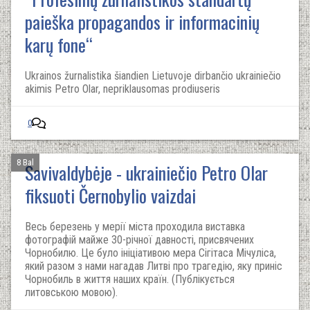
paieška propagandos ir informacinių
karų fone“
Ukrainos žurnalistika šiandien Lietuvoje dirbančio ukrainiečio
akimis Petro Olar, nepriklausomas prodiuseris
0
8 Bal
Savivaldybėje - ukrainiečio Petro Olar
fiksuoti Černobylio vaizdai
Весь березень у мерії міста проходила виставка
фотографій майже 30-річної давності, присвячених
Чорнобилю. Це було ініціативою мера Сігітаса Мічуліса,
який разом з нами нагадав Литві про трагедію, яку приніс
Чорнобиль в життя наших країн. (Публікується
литовською мовою).