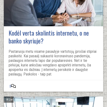
Kodėl verta skolintis internetu, o ne
banko skyriuje?
Pastaruoju metu visame pasaulyje vartotojų įpročiai stipriai
pasikeitė. Kai pasaulį sukaustė koronaviruso pandemija,
paslaugos internetu tapo dar populiaresnės. Net ir tie
pirkėjai, kurie anksčiau vengdavo apsipirkti internetu, čia
apsiperka vis dažniau. Į internetą persikėlė ir daugybė
paslaugų. Paskolos - taip pat.
0
14 Lie