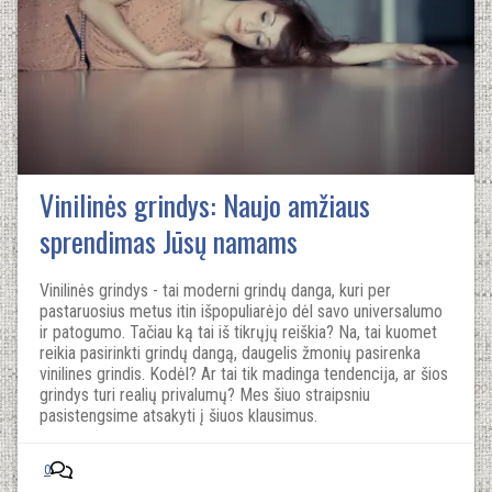
Vinilinės grindys: Naujo amžiaus
sprendimas Jūsų namams
Vinilinės grindys - tai moderni grindų danga, kuri per
pastaruosius metus itin išpopuliarėjo dėl savo universalumo
ir patogumo. Tačiau ką tai iš tikrųjų reiškia? Na, tai kuomet
reikia pasirinkti grindų dangą, daugelis žmonių pasirenka
vinilines grindis. Kodėl? Ar tai tik madinga tendencija, ar šios
grindys turi realių privalumų? Mes šiuo straipsniu
pasistengsime atsakyti į šiuos klausimus.
0