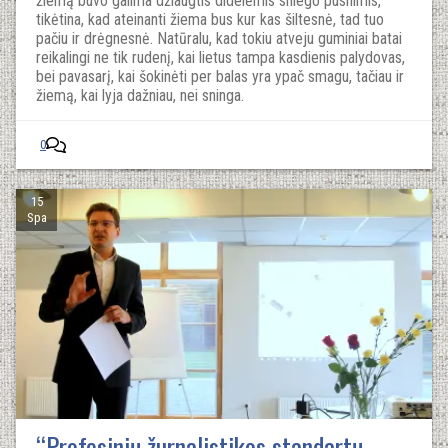
žiemą buvo galima džiaugtis didelėmis sniego pusnimis,
tikėtina, kad ateinanti žiema bus kur kas šiltesnė, tad tuo
pačiu ir drėgnesnė. Natūralu, kad tokiu atveju guminiai batai
reikalingi ne tik rudenį, kai lietus tampa kasdienis palydovas,
bei pavasarį, kai šokinėti per balas yra ypač smagu, tačiau ir
žiemą, kai lyja dažniau, nei sninga.
0
15
Spa
“Profesinių žurnalistikos standartų