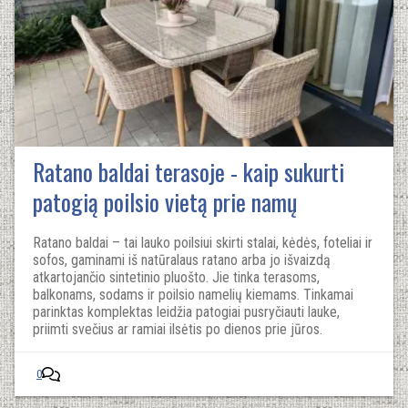
Ratano baldai terasoje - kaip sukurti
patogią poilsio vietą prie namų
Ratano baldai – tai lauko poilsiui skirti stalai, kėdės, foteliai ir
sofos, gaminami iš natūralaus ratano arba jo išvaizdą
atkartojančio sintetinio pluošto. Jie tinka terasoms,
balkonams, sodams ir poilsio namelių kiemams. Tinkamai
parinktas komplektas leidžia patogiai pusryčiauti lauke,
priimti svečius ar ramiai ilsėtis po dienos prie jūros.
0