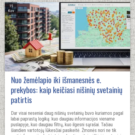
15
Kov
Nuo žemėlapio iki išmanesnės e.
prekybos: kaip keičiasi nišinių svetainių
patirtis
Dar visai neseniai daug nišinių svetainių buvo kuriamos pagal
labai paprastą logiką: kuo daugiau informacijos viename
puslapyje, kuo daugiau filtrų, kuo ilgesni sąrašai. Tačiau
šiandien vartotojų lūkesčiai pasikeitė. Žmonės nori ne tik