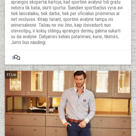
aprangos ekspertai kartoja, kad sportinė avalynė toli gražu
nebėra tik batai, skirti sportui. Šiandien sportbačius vyrai avi
tiek laisvalaikiu, tiek darbe, tiek per oficialius priėmimus ar
net vestuves. Kitaip tariant, sportinė avalynė tampa vis
universalesnė. Tačiau ne visi žino, kaip išsivaduoti nuo
stereotipų, ir kokių stilingų aprangos derinių galima sukurti
su šia avalyne. Dalijamės keliais patarimais, kurie, tikimės,
Jums bus naudingi.
0
31 Lie