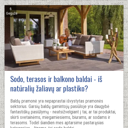
6
Gegužė
Sodo, terasos ir balkono baldai - iš
natūralių žaliavų ar plastiko?
Baldų pramonė yra nepaprastai išvystytas pramonės
sektorius. Garsių baldų gamintojų pasiūloje yra daugybė
fantastiškų pasiūlymų - neatsižvelgiant į tai, ar tai produktai,
skirti svetainėms, miegamiesiems, biurams, ar sodams ir
terasoms. Todėl šiandien mes aptarsime pastarąsias