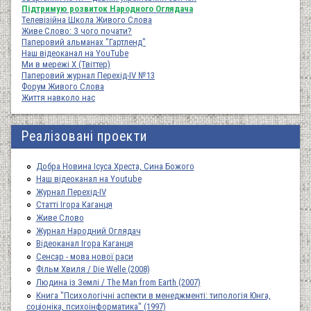
Підтримую розвиток Народного Оглядача
Телевізійна Школа Живого Слова
Живе Слово: З чого почати?
Паперовий альманах "Гартленд"
Наш відеоканал на YouTube
Ми в мережі Х (Твіттер)
Паперовий журнал Перехід-IV №13
Форум Живого Слова
Життя навколо нас
Реалізовані проекти
Добра Новина Ісуса Хреста, Сина Божого
Наш відеоканал на Youtube
Журнал Перехід-IV
Статті Ігора Каганця
Живе Слово
Журнал Народний Оглядач
Відеоканал Ігора Каганця
Сенсар - мова нової раси
Фільм Хвиля / Die Welle (2008)
Людина із Землі / The Man from Earth (2007)
Книга "Психологічні аспекти в менеджменті: типологія Юнга,
соціоніка, психоінформатика" (1997)