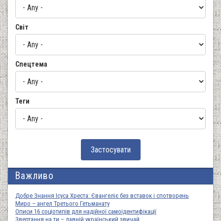
Світ
Спецтема
Теги
Важливо
Добре Знання Ісуса Хреста: Євангеліє без вставок і спотворень
Миро – ангел Третього Гетьманату
Описи 16 соціотипів для надійної самоідентифікації
Звертання на ти – давній український звичай