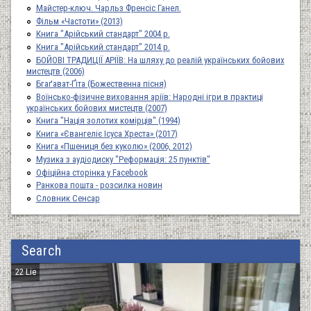
Майстер-ключ. Чарльз Френсіс Ганел.
Фільм «Частоти» (2013)
Книга "Арійський стандарт" 2004 р.
Книга "Арійський стандарт" 2014 р.
БОЙОВІ ТРАДИЦІЇ АРІЇВ: На шляху до реалій українських бойових
мистецтв (2006)
Бгаґават-Ґіта (Божественна пісня)
Воїнсько-фізичне виховання аріїв: Народні ігри в практиці
українських бойових мистецтв (2007)
Книга "Нація золотих комірців" (1994)
Книга «Євангеліє Ісуса Хреста» (2017)
Книга «Пшениця без куколю» (2006, 2012)
Музика з аудіодиску "Реформація: 25 пунктів"
Офіційна сторінка у Facebook
Ранкова пошта - розсилка новин
Словник Сенсар
Search
22 Lie