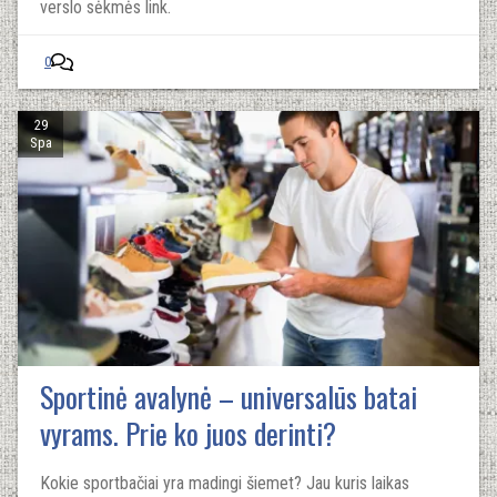
verslo sėkmės link.
0
29
Spa
Sportinė avalynė – universalūs batai
vyrams. Prie ko juos derinti?
Kokie sportbačiai yra madingi šiemet? Jau kuris laikas