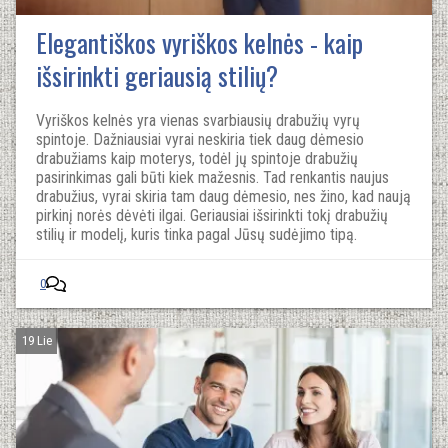
Elegantiškos vyriškos kelnės - kaip
išsirinkti geriausią stilių?
Vyriškos kelnės yra vienas svarbiausių drabužių vyrų
spintoje. Dažniausiai vyrai neskiria tiek daug dėmesio
drabužiams kaip moterys, todėl jų spintoje drabužių
pasirinkimas gali būti kiek mažesnis. Tad renkantis naujus
drabužius, vyrai skiria tam daug dėmesio, nes žino, kad naują
pirkinį norės dėvėti ilgai. Geriausiai išsirinkti tokį drabužių
stilių ir modelį, kuris tinka pagal Jūsų sudėjimo tipą.
0
19 Lie