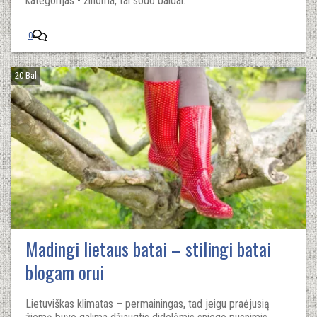
kategorijas - žinoma, tai sodo baldai.
0
20 Bal
Madingi lietaus batai – stilingi batai
blogam orui
Lietuviškas klimatas – permainingas, tad jeigu praėjusią