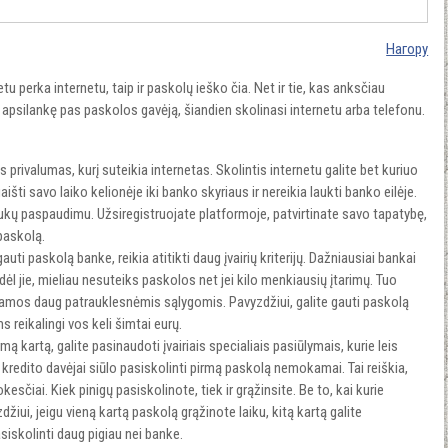
Нагору
u perka internetu, taip ir paskolų ieško čia. Net ir tie, kas anksčiau
i apsilankę pas paskolos gavėją, šiandien skolinasi internetu arba telefonu.
as privalumas, kurį suteikia internetas. Skolintis internetu galite bet kuriuo
ti savo laiko kelionėje iki banko skyriaus ir nereikia laukti banko eilėje.
tukų paspaudimu. Užsiregistruojate platformoje, patvirtinate savo tapatybę,
paskolą.
ti paskolą banke, reikia atitikti daug įvairių kriterijų. Dažniausiai bankai
ėl jie, mieliau nesuteiks paskolos net jei kilo menkiausių įtarimų. Tuo
iamos daug patrauklesnėmis sąlygomis. Pavyzdžiui, galite gauti paskolą
s reikalingi vos keli šimtai eurų.
 kartą, galite pasinaudoti įvairiais specialiais pasiūlymais, kurie leis
ie kredito davėjai siūlo pasiskolinti pirmą paskolą nemokamai. Tai reiškia,
sčiai. Kiek pinigų pasiskolinote, tiek ir grąžinsite. Be to, kai kurie
zdžiui, jeigu vieną kartą paskolą grąžinote laiku, kitą kartą galite
asiskolinti daug pigiau nei banke.