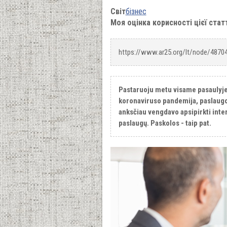
Світ
бізнес
Моя оцінка корисності цієї стат
https://www.ar25.org/lt/node/4870
Pastaruoju metu visame pasaulyje v
koronaviruso pandemija, paslaugos 
anksčiau vengdavo apsipirkti inter
paslaugų. Paskolos - taip pat.