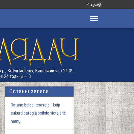
Меню
Prisijungti
облікового
запису
користувача
 р., Ketvirtadienis, Київський час 21:09
ні 24 години — 3
Останні записи
Ratano baldai terasoje - kaip
sukurti patogią poilsio vietą prie
namų