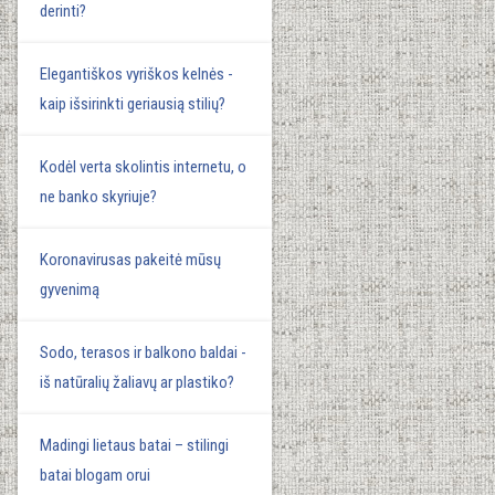
derinti?
Elegantiškos vyriškos kelnės -
kaip išsirinkti geriausią stilių?
Kodėl verta skolintis internetu, o
ne banko skyriuje?
Koronavirusas pakeitė mūsų
gyvenimą
Sodo, terasos ir balkono baldai -
iš natūralių žaliavų ar plastiko?
Madingi lietaus batai – stilingi
batai blogam orui