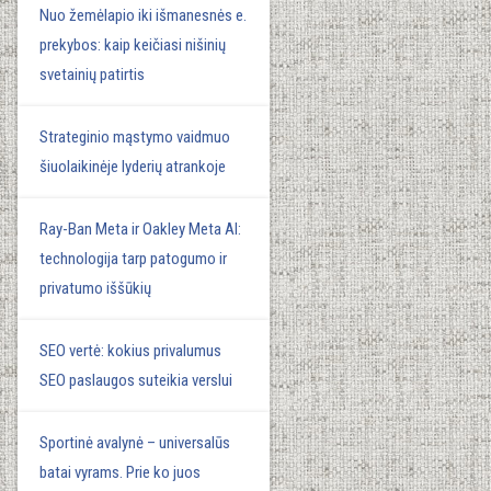
Nuo žemėlapio iki išmanesnės e.
prekybos: kaip keičiasi nišinių
svetainių patirtis
Strateginio mąstymo vaidmuo
šiuolaikinėje lyderių atrankoje
Ray-Ban Meta ir Oakley Meta AI:
technologija tarp patogumo ir
privatumo iššūkių
SEO vertė: kokius privalumus
SEO paslaugos suteikia verslui
Sportinė avalynė – universalūs
batai vyrams. Prie ko juos