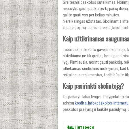
Greitesnis paskolos suteikimas. Norint p
nepavyks gauti paskolos tą pačią dieną,
galite gauti vos per kelias minutes.
Nereikalingas užstatas. Skolinantis int
įsipareigojimų. Jums nereikia įkeisti turt
Kaip užtikrinamas sauguma
Labai dažnai kredito gavėjai nerimauja, k
suteikiama ne tik greitai, bet ir pagal 
lygį. Pirmiausia, norint gauti paskolą, r
atliekamas simbolinis mokėjimas, kad kr
reikalingus reglamentus, todėl būsite t
Kaip pasirinkti skolintoją?
Tai padaryti labai lengva. Palyginkite ke
adresu
kreditai.info/paskolos-internetu
paskolos prašymą ir laukite pasiūlymų. Ga
Наші інтереси