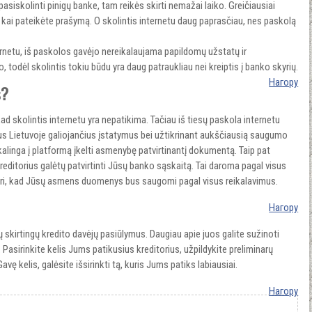
asiskolinti pinigų banke, tam reikės skirti nemažai laiko. Greičiausiai
 kai pateikėte prašymą. O skolintis internetu daug paprasčiau, nes paskolą
ernetu, iš paskolos gavėjo nereikalaujama papildomų užstatų ir
o, todėl skolintis tokiu būdu yra daug patraukliau nei kreiptis į banko skyrių.
Нагору
s?
ad skolintis internetu yra nepatikima. Tačiau iš tiesų paskola internetu
visus Lietuvoje galiojančius įstatymus bei užtikrinant aukščiausią saugumo
eikalinga į platformą įkelti asmenybę patvirtinantį dokumentą. Taip pat
editorius galėtų patvirtinti Jūsų banko sąskaitą. Tai daroma pagal visus
ikri, kad Jūsų asmens duomenys bus saugomi pagal visus reikalavimus.
Нагору
lių skirtingų kredito davėjų pasiūlymus. Daugiau apie juos galite sužinoti
. Pasirinkite kelis Jums patikusius kreditorius, užpildykite preliminarų
vę kelis, galėsite išsirinkti tą, kuris Jums patiks labiausiai.
Нагору