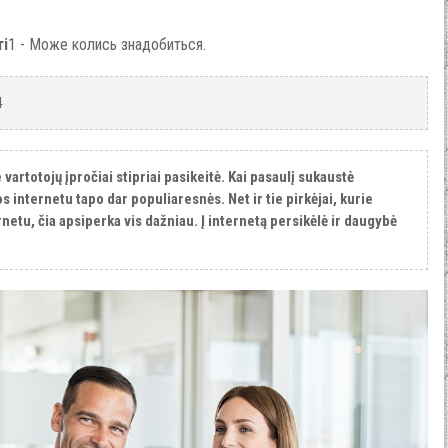
ті
1 - Може колись знадобиться.
4
artotojų įpročiai stipriai pasikeitė. Kai pasaulį sukaustė
internetu tapo dar populiaresnės. Net ir tie pirkėjai, kurie
netu, čia apsiperka vis dažniau. Į internetą persikėlė ir daugybė