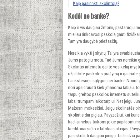
Kaip pasirinkti skolintoją?
Kodėl ne banke?
Kaip ir vis daugiau žmonių pastaruoju met
mieliau rinkdavosi paskolą gauti fiziška
Tam yra daugybė priežasčių.
Nereikia vykti į skyrių. Tai yra svarbiausi
Jums patogiu metu. Tad Jums nereikia gaiš
Skolintis internetu galite vos kelių myg
užpildote paskolos prašymą ir gaunate 
Lankstesnės sąlygos nei banke. Norint gau
nori apsidrausti kiek įmanoma labiau, tod
tarpu greitos paskolos internetu suteik
labai trumpam laikotarpiui. Net jeigu Jum
Mažesni mokesčiai. Jeigu skolinatės pirmą
skolintis dar pigiau. Pavyzdžiui, kai kur
kad jai nebus taikomi jokie papildomi moke
kreditoriai siūlo ir kitokias akcijas. Pavy
pasiskolinti daugiau pinigų. Tai leidžia p