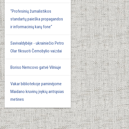
“Profesinių žurnalistikos
standartų paieška propagandos
ir informacinių karų fone“
Savivaldybėje - ukrainiečio Petro
Olar fiksuoti Černobylio vaizdai
Boriso Nemcovo gatvė Vilniuje
Vakar bibliotekoje paminėjome
Maidano kruvinų įvykių antrąsias
metines