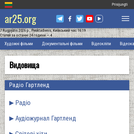
Меню
Prisijungti
ar25.org
облікового
запису
7 Rugpjūtis 2026 р., Penktadienis, Київський час 16:19
користувача
Статей за останні 24 години — 4
Основна
Художні фільми
Документальні фільми
Відеокліпи
Відеока
навіґація
Видовища
Радіо Гартленд
Радіо
Аудіожурнал Гартленд
Світові хіти