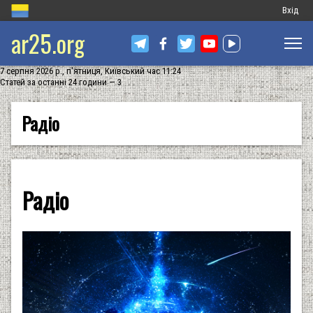
Меню
Вхід
ar25.org
обліков
запису
7 серпня 2026 р., п'ятниця, Київський час 11:24
користу
Статей за останні 24 години — 3
Радіо
Радіо