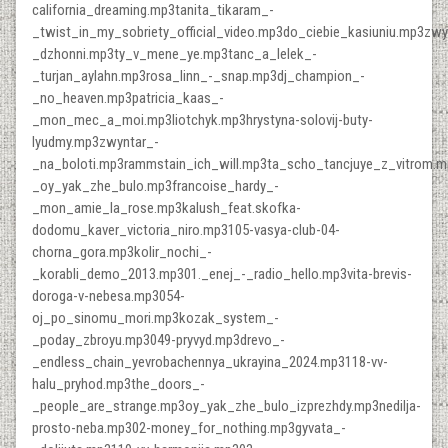
california_dreaming.mp3tanita_tikaram_-
_twist_in_my_sobriety_official_video.mp3do_ciebie_kasiuniu.mp3zwy
_dzhonni.mp3ty_v_mene_ye.mp3tanc_a_lelek_-
_turjan_aylahn.mp3rosa_linn_-_snap.mp3dj_champion_-
_no_heaven.mp3patricia_kaas_-
_mon_mec_a_moi.mp3liotchyk.mp3hrystyna-solovij-buty-
lyudmy.mp3zwyntar_-
_na_boloti.mp3rammstain_ich_will.mp3ta_scho_tancjuye_z_vitrom.m
_oy_yak_zhe_bulo.mp3francoise_hardy_-
_mon_amie_la_rose.mp3kalush_feat.skofka-
dodomu_kaver_victoria_niro.mp3105-vasya-club-04-
chorna_gora.mp3kolir_nochi_-
_korabli_demo_2013.mp301._enej_-_radio_hello.mp3vita-brevis-
doroga-v-nebesa.mp3054-
oj_po_sinomu_mori.mp3kozak_system_-
_poday_zbroyu.mp3049-pryvyd.mp3drevo_-
_endless_chain_yevrobachennya_ukrayina_2024.mp3118-vv-
halu_pryhod.mp3the_doors_-
_people_are_strange.mp3oy_yak_zhe_bulo_izprezhdy.mp3nedilja-
prosto-neba.mp302-money_for_nothing.mp3gyvata_-