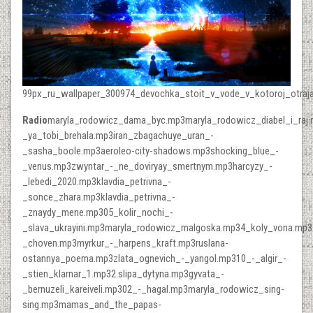
99px_ru_wallpaper_300974_devochka_stoit_v_vode_v_kotoroj_otraja
Radio
maryla_rodowicz_dama_byc.mp3maryla_rodowicz_diabel_i_raj.
_ya_tobi_brehala.mp3iran_zbagachuye_uran_-
_sasha_boole.mp3aeroleo-city-shadows.mp3shocking_blue_-
_venus.mp3zwyntar_-_ne_doviryay_smertnym.mp3harcyzy_-
_lebedi_2020.mp3klavdia_petrivna_-
_sonce_zhara.mp3klavdia_petrivna_-
_znaydy_mene.mp305_kolir_nochi_-
_slava_ukrayini.mp3maryla_rodowicz_malgoska.mp34_koly_vona.mp3
_choven.mp3myrkur_-_harpens_kraft.mp3ruslana-
ostannya_poema.mp3zlata_ognevich_-_yangol.mp310_-_algir_-
_stien_klarnar_1.mp32.slipa_dytyna.mp3gyvata_-
_bernuzeli_kareiveli.mp302_-_hagal.mp3maryla_rodowicz_sing-
sing.mp3mamas_and_the_papas-