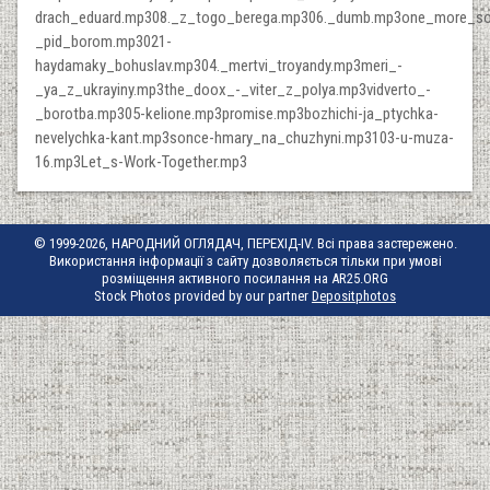
drach_eduard.mp308._z_togo_berega.mp306._dumb.mp3one_more_so
_pid_borom.mp3021-
haydamaky_bohuslav.mp304._mertvi_troyandy.mp3meri_-
_ya_z_ukrayiny.mp3the_doox_-_viter_z_polya.mp3vidverto_-
_borotba.mp305-kelione.mp3promise.mp3bozhichi-ja_ptychka-
nevelychka-kant.mp3sonce-hmary_na_chuzhyni.mp3103-u-muza-
16.mp3Let_s-Work-Together.mp3
© 1999-2026, НАРОДНИЙ ОГЛЯДАЧ, ПЕРЕХІД-IV. Всі права застережено.
Використання інформації з сайту дозволяється тільки при умові
розміщення активного посилання на AR25.ORG
Stock Photos provided by our partner
Depositphotos