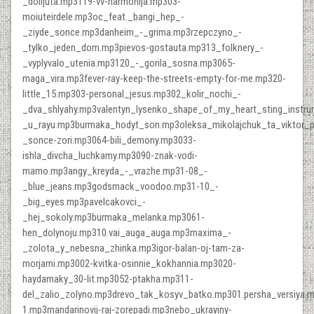
_dolijuta.mp3119-vv-harmonija.mp303-
moiuteirdele.mp3oc_feat._bangi_hep_-
_ziyde_sonce.mp3danheim_-_grima.mp3rzepczyno_-
_tylko_jeden_dom.mp3pievos-gostauta.mp313_folknery_-
_vyplyvalo_utenia.mp3120_-_gorila_sosna.mp3065-
maga_vira.mp3fever-ray-keep-the-streets-empty-for-me.mp320-
little_15.mp303-personal_jesus.mp302_kolir_nochi_-
_dva_shlyahy.mp3valentyn_lysenko_shape_of_my_heart_sting_instr
_u_rayu.mp3burmaka_hodyt_son.mp3oleksa_mikolajchuk_ta_viktor_p
_sonce-zori.mp3064-bili_demony.mp3033-
ishla_divcha_luchkamy.mp3090-znak-vodi-
mamo.mp3angy_kreyda_-_vrazhe.mp31-08_-
_blue_jeans.mp3godsmack_voodoo.mp31-10_-
_big_eyes.mp3pavelcakovci_-
_hej_sokoly.mp3burmaka_melanka.mp3061-
hen_dolynoju.mp310.vai_auga_auga.mp3maxima_-
_zolota_y_nebesna_zhinka.mp3igor-balan-oj-tam-za-
morjami.mp3002-kvitka-osinnie_kokhannia.mp3020-
haydamaky_30-lit.mp3052-ptakha.mp311-
del_zalio_zolyno.mp3drevo_tak_kosyv_batko.mp301.persha_versiya.mp3
1.mp3mandarinovij-raj-zorepadi.mp3nebo_ukrayiny-