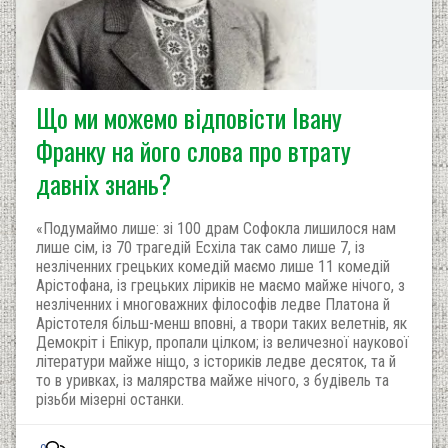
Що ми можемо відповісти Івану
Франку на його слова про втрату
давніх знань?
«Подумаймо лише: зі 100 драм Софокла лишилося нам
лише сім, із 70 трагедій Есхіла так само лише 7, із
незліченних грецьких комедій маємо лише 11 комедій
Арістофана, із грецьких ліриків не маємо майже нічого, з
незліченних і многоважних філософів ледве Платона й
Арістотеля більш-менш вповні, а твори таких велетнів, як
Демокріт і Епікур, пропали цілком; із величезної наукової
літератури майже ніщо, з істориків ледве десяток, та й
то в уривках, із малярства майже нічого, з будівель та
різьби мізерні останки.