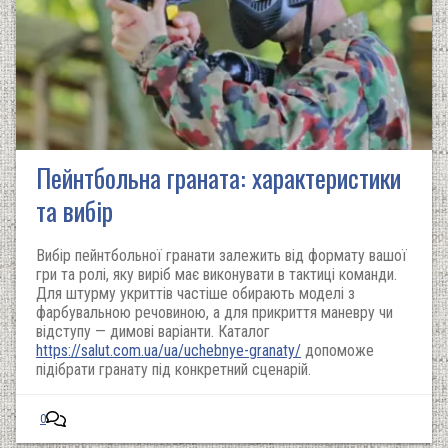
Пейнтбольна граната: характеристики
та вибір
Вибір пейнтбольної гранати залежить від формату вашої
гри та ролі, яку виріб має виконувати в тактиці команди.
Для штурму укриттів частіше обирають моделі з
фарбувальною речовиною, а для прикриття маневру чи
відступу — димові варіанти. Каталог
https://salut.com.ua/ua/uchebnye-granaty/
допоможе
підібрати гранату під конкретний сценарій.
0