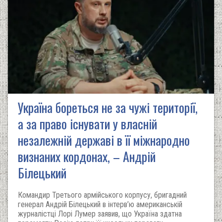
Україна бореться не за чужі території,
а за право існувати у власній
незалежній державі в її міжнародно
визнаних кордонах, – Андрій
Білецький
Командир Третього армійського корпусу, бригадний
генерал Андрій Білецький в інтерв’ю американській
журналістці Лорі Лумер заявив, що Україна здатна