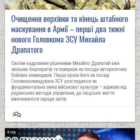
Очищення верхівки та кінець штабного
маскування в Армії – перші два тижні
нового Головкома ЗСУ Михайла
Драпатого
Своїми кадровими рішеннями Михайло Драпатий вже
звільнив бюрократів та повернув на посади авторитетних
бойових командирів. Перші кроки його на посаді
Головнокомандувача ЗСУ розглядаюся як
фундаментальна зміна військової культури – відмова від
радянських методів управління, де людське життя
нівелювалося заради звітів.
0
8 сер