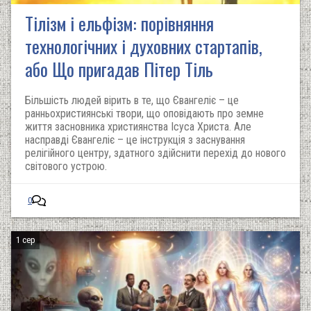
Тілізм і ельфізм: порівняння
технологічних і духовних стартапів,
або Що пригадав Пітер Тіль
Більшість людей вірить в те, що Євангеліє – це
ранньохристиянські твори, що оповідають про земне
життя засновника християнства Ісуса Христа. Але
насправді Євангеліє – це інструкція з заснування
релігійного центру, здатного здійснити перехід до нового
світового устрою.
0
1 сер