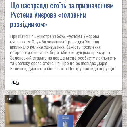
Що насправді стоїть за призначенням
Рустема Умєрова «головним
розвідником»
Призначення «міністра хаосу» Рустема Умєрова
очільником Служби зовнішньої розвідки України
викликало велике здивування. Замість посилення
обороноздатності та боротьби з корупцією президент
Зеленський ставить на перше місце особисту лояльність
та безпеку свого оточення. Про це розповідає Дарія
Каленюк, директор київського Центру протидії корупції. ‬
2
3 сер