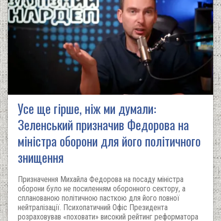
Усе ще гірше, ніж ми думали:
Зеленський призначив Федорова на
міністра оборони для його політичного
знищення
Призначення Михайла Федорова на посаду міністра
оборони було не посиленням оборонного сектору, а
спланованою політичною пасткою для його повної
нейтралізації. Психопатичний Офіс Президента
розраховував «поховати» високий рейтинг реформатора