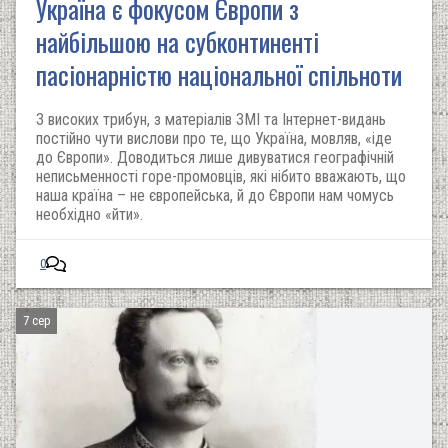
Україна є фокусом Європи з
найбільшою на субконтиненті
пасіонарністю національної спільноти
З високих трибун, з матеріалів ЗМІ та Інтернет-видань
постійно чути вислови про те, що Україна, мовляв, «іде
до Європи». Доводиться лише дивуватися географічній
неписьменності горе-промовців, які нібито вважають, що
наша країна – не європейська, й до Європи нам чомусь
необхідно «йти».
0
7 сер