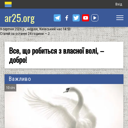
Меню
Вхід
ar25.org
обліков
запису
9 серпня 2026 р., неділя, Київський час 14:53
користу
Статей за останні 24 години — 2
Все, що робиться з власної волі, –
добро!
Важливо
10 січ