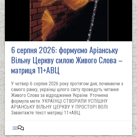
6 серпня 2026: формуємо Аріанську
Вільну Церкву силою Живого Слова –
матриця 11+АВЦ
У четвер 6 серпня 2026 року протягом дня, починаючи з
самого ранку, українці цілого світу проведуть читання
Живого Слова за відродження України. Уточнена
формула мети: УКРАЇНЦІ СТВОРИЛИ УСПІШНУ
АРІАНСЬКУ ВІЛЬНУ ЦЕРКВУ У ПРОСТОРІ ВОЛІ.
Завантажте текст матриці 11+АВЦ.
101