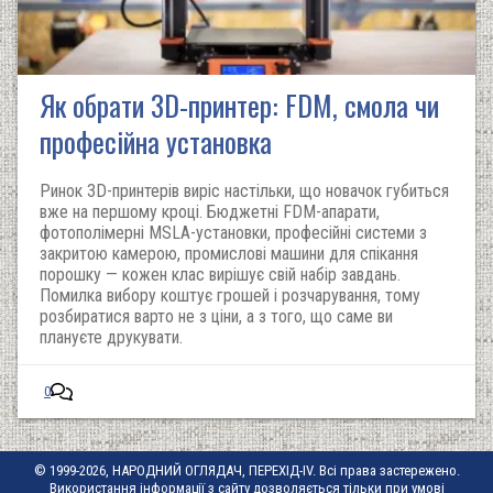
Як обрати 3D-принтер: FDM, смола чи
професійна установка
Ринок 3D-принтерів виріс настільки, що новачок губиться
вже на першому кроці. Бюджетні FDM-апарати,
фотополімерні MSLA-установки, професійні системи з
закритою камерою, промислові машини для спікання
порошку — кожен клас вирішує свій набір завдань.
Помилка вибору коштує грошей і розчарування, тому
розбиратися варто не з ціни, а з того, що саме ви
плануєте друкувати.
0
© 1999-2026, НАРОДНИЙ ОГЛЯДАЧ, ПЕРЕХІД-IV. Всі права застережено.
Використання інформації з сайту дозволяється тільки при умові