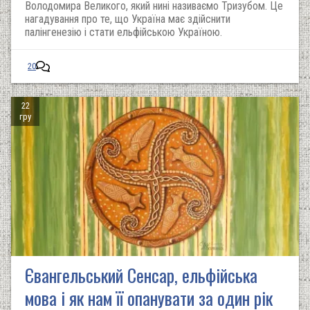
Володомира Великого, який нині називаємо Тризубом. Це
нагадування про те, що Україна має здійснити
палінгенезію і стати ельфійською Україною.
20
22
гру
Євангельський Сенсар, ельфійська
мова і як нам її опанувати за один рік