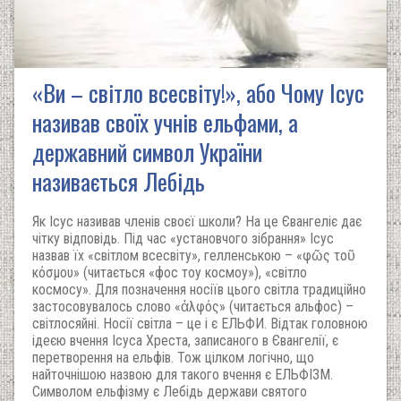
«Ви – світло всесвіту!», або Чому Ісус
називав своїх учнів ельфами, а
державний символ України
називається Лебідь
Як Ісус називав членів своєї школи? На це Євангеліє дає
чітку відповідь. Під час «установчого зібрання» Ісус
назвав їх «світлом всесвіту», гелленською – «φῶς τοῦ
κόσμου» (читається «фос тоу космоу»), «світло
космосу». Для позначення носіїв цього світла традиційно
застосовувалось слово «ἀλφός» (читається альфос) –
світлосяйні. Носії світла – це і є ЕЛЬФИ. Відтак головною
ідеєю вчення Ісуса Хреста, записаного в Євангелії, є
перетворення на ельфів. Тож цілком логічно, що
найточнішою назвою для такого вчення є ЕЛЬФІЗМ.
Символом ельфізму є Лебідь держави святого