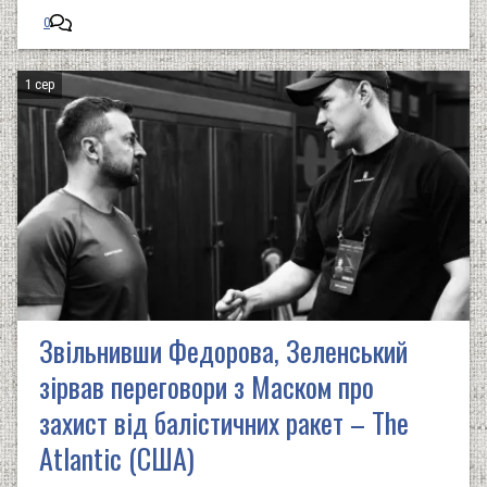
0
1 сер
Звільнивши Федорова, Зеленський
зірвав переговори з Маском про
захист від балістичних ракет – The
Atlantic (США)