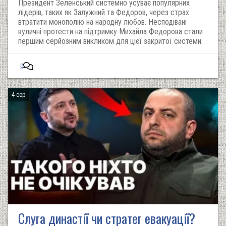
Президент Зеленський системно усуває популярних
лідерів, таких як Залужний та Федоров, через страх
втратити монополію на народну любов. Несподівані
вуличні протести на підтримку Михайла Федорова стали
першим серйозним викликом для цієї закритої системи.
0
4 сер
Слуга династії чи стратег евакуації?