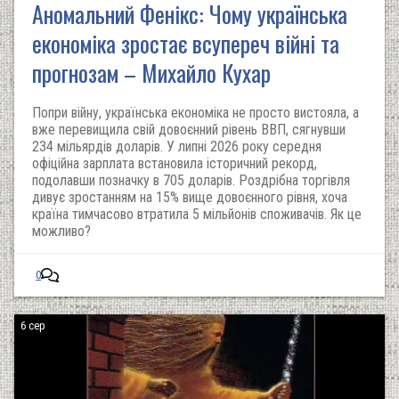
Аномальний Фенікс: Чому українська
економіка зростає всупереч війні та
прогнозам – Михайло Кухар
Попри війну, українська економіка не просто вистояла, а
вже перевищила свій довоєнний рівень ВВП, сягнувши
234 мільярдів доларів. У липні 2026 року середня
офіційна зарплата встановила історичний рекорд,
подолавши позначку в 705 доларів. Роздрібна торгівля
дивує зростанням на 15% вище довоєнного рівня, хоча
країна тимчасово втратила 5 мільйонів споживачів. Як це
можливо?
0
6 сер