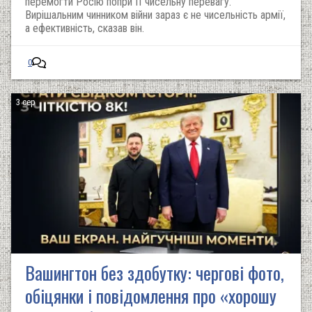
перемогти Росію попри її чисельну перевагу.
Вирішальним чинником війни зараз є не чисельність армії,
а ефективність, сказав він.
0
3 сер
Вашингтон без здобутку: чергові фото,
обіцянки і повідомлення про «хорошу