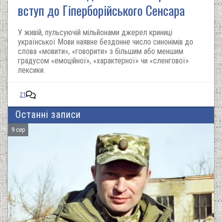
вступ до Гіперборійського Сенсара
У живій, пульсуючій мільйонами джерел криниці
української Мови наявне бездонне число синонімів до
слова «мовити», «говорити» з більшим або меншим
градусом «емоційної», «характерної» чи «сленгової»
лексики.
21
Останні записи
9 сер