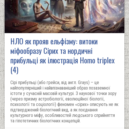
НЛО як прояв ельфізму: витоки
міфообразу Сірих та нордичні
прибульці як ілюстрація Homo triplex
(4)
Сірі прибульці (або грейси, від англ. Grays) – це
найпопулярніший і найвпізнаваніший образ позаземної
істоти у сучасній масовій культурі. З наукової точки зору
(через призму астробіології, еволюційної біології,
психології та соціології) феномен «сірих» описують не як
підтверджений біологічний вид, а як поєднання
культурного міфу, особливостей людського сприйняття
та гіпотетичних біологічних концепцій.