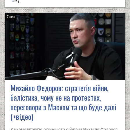
0
7 сер
Михайло Федоров: стратегія війни,
балістика, чому не на протестах,
переговори з Маском та що буде далі
(+відео)
У цьому інтерв’ю екс-міністр оборони Михайло Федоров