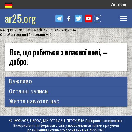
Меню
Anmelden
ar25.org
облікового
запису
5 August 2026 р., Mittwoch, Київський час 20:34
користувача
Статей за останні 24 години — 4
Все, що робиться з власної волі, –
добро!
Важливо
Останні записи
Життя навколо нас
© 1999-2026, НАРОДНИЙ ОГЛЯДАЧ, ПЕРЕХІД-IV. Всі права застережено.
Використання інформації з сайту дозволяється тільки при умові
розміщення активного посилання на AR25.ORG