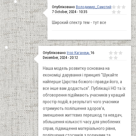
Опубліковано
Володимир_Самотий
7 October, 2024 - 10:35
Широкий спектр тем - тут все
Опубліковано
Ігор Каганець
16
December, 2024 - 20:12
Наша модель розвитку основана на
економіці дарування і принципі "Шукайте
найперше Царства божого і правди його, а
все інше вам додасться". Публікації НО та їх
обговорення підіймають учасників у кращий
простір подій, в результаті чого учасники
отримують поліпшення здоров'я,
зменшення життєвих перешкод та невдач,
збільшення кількості часу для улюблених
справ, підвищення матеріального рівня,
поліпшення стосунків з родичами та