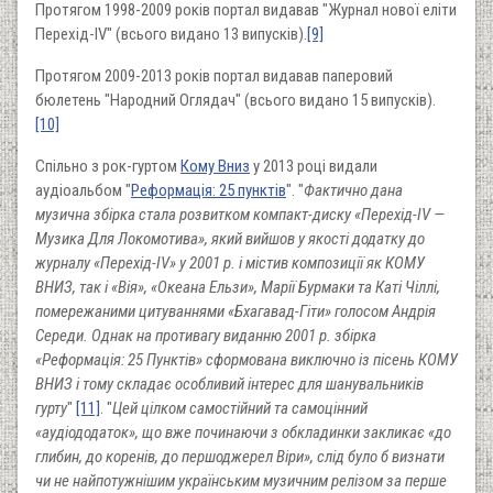
Протягом 1998-2009 років портал видавав "Журнал нової еліти
Перехід-IV" (всього видано 13 випусків).
[9]
Протягом 2009-2013 років портал видавав паперовий
бюлетень "Народний Оглядач" (всього видано 15 випусків).
[10]
Спільно з рок-гуртом
Кому Вниз
у 2013 році видали
аудіоальбом "
Реформація: 25 пунктів
". "
Фактично дана
музична збірка стала розвитком компакт-диску «Перехід-IV —
Музика Для Локомотива», який вийшов у якості додатку до
журналу «Перехід-IV» у 2001 р. і містив композиції як КОМУ
ВНИЗ, так і «Вія», «Океана Ельзи», Марії Бурмаки та Каті Чіллі,
помережаними цитуваннями «Бхагавад-Гіти» голосом Андрія
Середи. Однак на противагу виданню 2001 р. збірка
«Реформація: 25 Пунктів» сформована виключно із пісень КОМУ
ВНИЗ і тому складає особливий інтерес для шанувальників
гурту
"
[11]
. "
Цей цілком самостійний та самоцінний
«аудіододаток», що вже починаючи з обкладинки закликає «до
глибин, до коренів, до першоджерел Віри», слід було б визнати
чи не найпотужнішим українським музичним релізом за перше