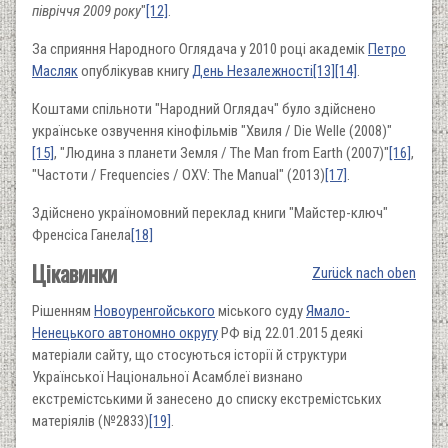
півріччя 2009 року
"
[12]
.
За сприяння Народного Оглядача у 2010 році академік
Петро
Масляк
опублікував книгу
День Незалежності
[13]
[14]
.
Коштами спільноти "Народний Оглядач" було здійснено
українське озвучення кінофільмів "Хвиля / Die Welle (2008)"
[15]
, "Людина з планети Земля / The Man from Earth (2007)"
[16]
,
"Частоти / Frequencies / OXV: The Manual" (2013)
[17]
.
Здійснено україномовний переклад книги "Майстер-ключ"
Френсіса Ганела
[18]
Цікавинки
Zurück nach oben
Рішенням
Новоуренгойського
міського суду
Ямало-
Ненецького автономно округу
РФ від 22.01.2015 деякі
матеріали сайту, що стосуються історії й структури
Української Національної Асамблеї визнано
екстремістськими й занесено до списку екстремістських
матеріялів (№2833)
[19]
.