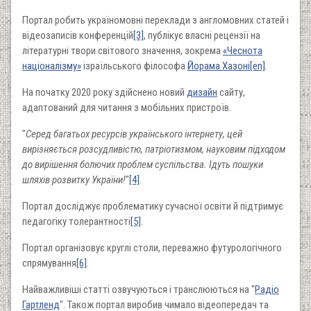
Портал робить україномовні переклади з англомовних статей і
відеозаписів конференцій
[3]
, публікує власні рецензії на
літературні твори світового значення, зокрема
«Чеснота
націоналізму»
ізраїльського філософа
Йорама Хазоні
[en]
.
На початку 2020 року здійснено новий
дизайн
сайту,
адаптований для читання з мобільних пристроїв.
"
Серед багатьох ресурсів українського інтернету, цей
вирізняється розсудливістю, патріотизмом, науковим підходом
до вирішення болючих проблем суспільства. Ідуть пошуки
шляхів розвитку України!
"
[4]
.
Портал досліджує проблематику сучасної освіти й підтримує
педагогіку толерантності
[5]
.
Портал організовує круглі столи, переважно футурологічного
спрямування
[6]
.
Найважливіші статті озвучуються і транслюються на "
Радіо
Гартленд
". Також портал виробив чимало відеопередач та