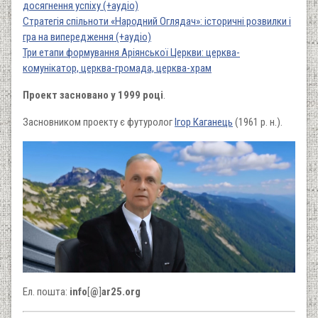
досягнення успіху (+аудіо)
Стратегія спільноти «Народний Оглядач»: історичні розвилки і
гра на випередження (+аудіо)
Три етапи формування Аріянської Церкви: церква-
комунікатор, церква-громада, церква-храм
Проект засновано у 1999 році
.
Засновником проекту є футуролог
Ігор Каганець
(1961 р. н.).
Ел. пошта:
info
[
@
]
ar25.org