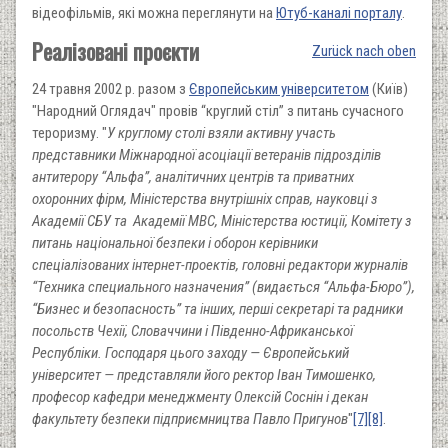
відеофільмів, які можна переглянути на
Ютуб-каналі порталу
.
Реалізовані проєкти
Zurück nach oben
24 травня 2002 р. разом з
Європейським університетом
(Київ)
"Народний Оглядач" провів “круглий стіл” з питань сучасного
тероризму. "
У круглому столі взяли активну участь
представники Міжнародної асоціації ветеранів підрозділів
антитерору “Альфа”, аналітичних центрів та приватних
охоронних фірм, Міністерства внутрішніх справ, науковці з
Академії СБУ та Академії МВС, Міністерства юстиції, Комітету з
питань національної безпеки і оборон керівники
спеціалізованих інтернет-проектів, головні редактори журналів
“Техника специального назначения” (видається “Альфа-Бюро”),
“Бизнес и безопасность” та інших, перші секретарі та радники
посольств Чехії, Словаччини і Південно-Африканської
Республіки. Господаря цього заходу — Європейський
університет — представляли його ректор Іван Тимошенко,
професор кафедри менеджменту Олексій Соснін і декан
факультету безпеки підприємництва Павло Пригунов
"
[7]
[8]
.