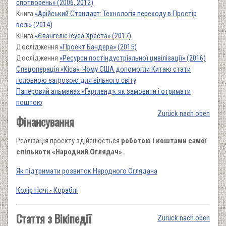
спотворень» (2006, 2012)
Книга
«Арійський Стандарт: Технологія переходу в Простір
волі» (2014)
Книга
«Євангеліє Ісуса Хреста» (2017)
Дослідження
«Проект Бандера» (2015)
Дослідження
«Ресурси постіндустріальної цивілізації» (2016)
Спецоперація «Кіса»: Чому США допомогли Китаю стати
головною загрозою для вільного світу
Паперовий альманах «Гартленд»: як замовити і отримати
поштою
Zurück nach oben
Фінансування
Реалізація проекту здійснюється
роботою і коштами самої
спільноти «Народний Оглядач».
Як підтримати розвиток Народного Оглядача
Колір Ночі - Кораблі
Стаття з Вікіпедії
Zurück nach oben