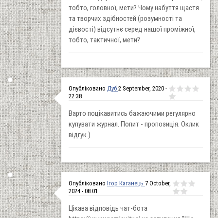
тобто, головної, мети? Чому набуття щастя
та творчих здібностей (розумності та
дієвості) відсутнє серед нашої проміжної,
тобто, тактичної, мети?
Опубліковано
Дуб
2 September, 2020 -
22:38
Варто поцікавитись бажаючими регулярно
купувати журнал. Попит - пропозиція. Оклик
відгук.)
Опубліковано
Ігор Каганець
7 October,
2024 - 08:01
Цікава відповідь чат-бота