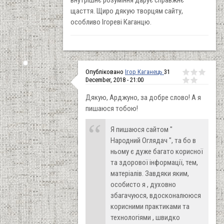
щасття. Щиро дякую творцям сайту,
особливо Ігореві Каганцю.
Опубліковано
Ігор Каганець
31
December, 2018 - 21:00
Дякую, Арджуно, за добре слово! А я
пишаюся тобою!
Я пишаюся сайтом "
Народний Оглядач ", та бо в
ньому є дуже багато корисної
та здорової інформації, тем,
матеріалів. Завдяки яким,
особисто я , духовно
збагачуюся, вдосконалююся
корисними практиками та
технологіями , швидко