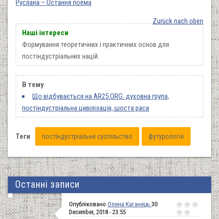
Руслана – Остання поема
Zurück nach oben
Наші інтереси
Формування теоретичних і практичних основ для
постіндустріальних націй.
В тему
Що відбувається на AR25.ORG: духовна група,
постіндустріальна цивілізація, шоста раса
Теги
постіндустріальне суспільство
футурологія
Останні записи
Опубліковано
Олена Каганець
30
December, 2018 - 23:55