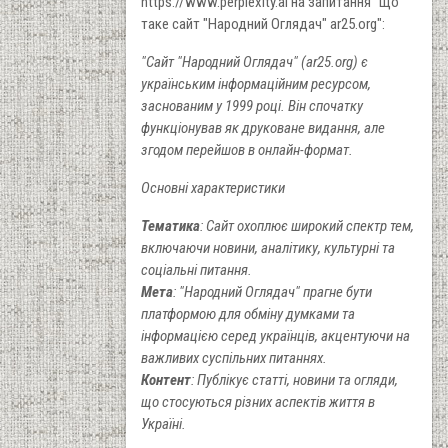
https://www.perplexity.ai на запитання "Що
таке сайт "Народний Оглядач" ar25.org":
"Сайт "Народний Оглядач" (ar25.org) є
українським інформаційним ресурсом,
заснованим у 1999 році. Він спочатку
функціонував як друковане видання, але
згодом перейшов в онлайн-формат.
Основні характеристики
Тематика
: Сайт охоплює широкий спектр тем,
включаючи новини, аналітику, культурні та
соціальні питання.
Мета
: "Народний Оглядач" прагне бути
платформою для обміну думками та
інформацією серед українців, акцентуючи на
важливих суспільних питаннях.
Контент
: Публікує статті, новини та огляди,
що стосуються різних аспектів життя в
Україні.