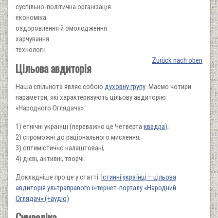
суспільно-політична організація
економіка
оздоровлення й омолодження
харчування
технології
Zurück nach oben
Цільова авдиторія
Наша спільнота являє собою
духовну групу
. Маємо чотири
параметри, які характеризують цільову авдиторію
«Народного Оглядача»:
1) етнічні українці (переважно це Четверта
квадра
);
2) спроможні до раціонального мислення;
3) оптимістично налаштовані;
4) дієві, активні, творчі.
Докладніше про це у статті:
Істинні українці – цільова
авдиторія ультраправого інтернет-порталу «Народний
Оглядач» (+аудіо)
Символіка