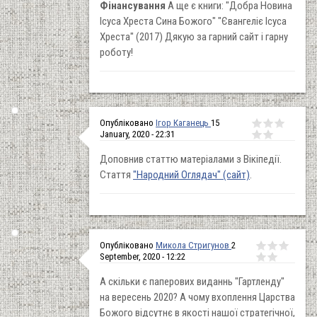
Фінансування
А ще є книги: "Добра Новина
Ісуса Хреста Сина Божого" "Євангеліє Ісуса
Хреста" (2017) Дякую за гарний сайт і гарну
роботу!
Опубліковано
Ігор Каганець
15
January, 2020 - 22:31
Доповнив статтю матеріалами з Вікіпедії.
Стаття
"Народний Оглядач" (сайт)
.
Опубліковано
Микола Стригунов
2
September, 2020 - 12:22
А скільки є паперових виданнь "Гартленду"
на вересень 2020? А чому вхоплення Царства
Божого відсутнє в якості нашої стратегічної,