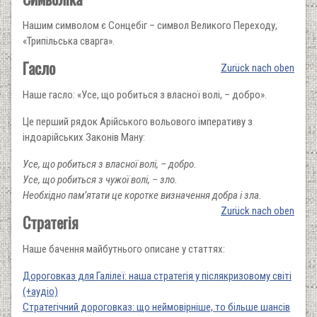
Нашим символом є Сонцебіг – символ Великого Переходу,
«Трипільська сварга».
Гасло
Zurück nach oben
Наше гасло: «Усе, що робиться з власної волі, – добро».
Це перший рядок Арійського вольового імперативу з
індоарійських Законів Ману:
Усе, що робиться з власної волі, – добро.
Усе, що робиться з чужої волі, – зло.
Необхідно пам’ятати це коротке визначення добра і зла.
Zurück nach oben
Стратегія
Наше бачення майбутнього описане у статтях:
Дороговказ для Галілеї: наша стратегія у післякризовому світі
(+аудіо)
Стратегічний дороговказ: що неймовірніше, то більше шансів