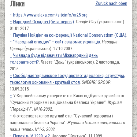
Лінки
Zurück nach oben
↑
https://www.alexa.com/siteinfo/ar25.org
↑
Народний Оглядач (бета-версія)
.
Google Play
(українською).
01.01.2017.
↑
Пауліна Нойдінг на конференції National Conservatism (США)
.
↑
"Народний оглядач" – сайт свідомих українців
.
Народна
Правда
(українською). 17.10.2007.
↑
Чи влада буде відзначати Міжнародний день
толерантності?
.
Газета "День"
(українською). 2 листопада,
2015.
↑
Свободная Украинское Государство: идеология, структура,
технология основания - круглый стол
.
SNEGIRI GROUP
.
13.09.2015.
↑
У Європейському університеті в Києві відбувся круглий стіл
“Сучасний тероризм і національна безпека України”.
Журнал
"Перехід-IV", №10-2002
.
↑
Фоторепортаж про круглий стіл "Сучасний тероризм і
національна безпека України".
Журнал «Техника специального
назначения», №1-2, 2002
.
↑
Перехід-IV. 1999, ч.2
. Часопис "Критика". 11.1999.