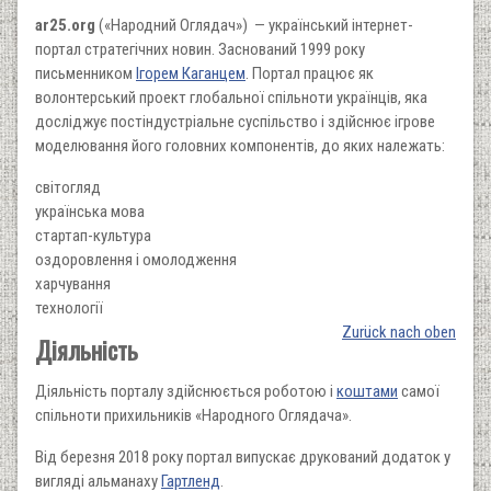
ar25.org
(«Народний Оглядач») — український інтернет-
портал стратегічних новин. Заснований 1999 року
письменником
Ігорем Каганцем
. Портал працює як
волонтерський проект глобальної спільноти українців, яка
досліджує постіндустріальне суспільство і здійснює ігрове
моделювання його головних компонентів, до яких належать:
світогляд
українська мова
стартап-культура
оздоровлення і омолодження
харчування
технології
Zurück nach oben
Діяльність
Діяльність порталу здійснюється роботою і
коштами
самої
спільноти прихильників «Народного Оглядача».
Від березня 2018 року портал випускає друкований додаток у
вигляді альманаху
Гартленд
.