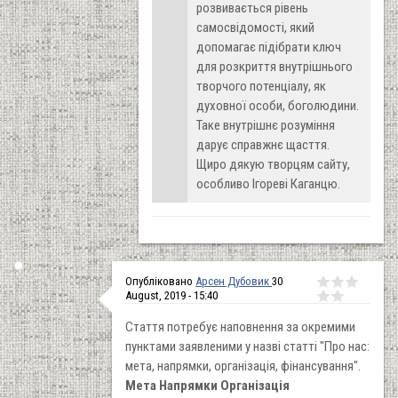
розвивається рівень
самосвідомості, який
допомагає підібрати ключ
для розкриття внутрішнього
творчого потенціалу, як
духовної особи, боголюдини.
Таке внутрішнє розуміння
дарує справжнє щасття.
Щиро дякую творцям сайту,
особливо Ігореві Каганцю.
Опубліковано
Арсен Дубовик
30
August, 2019 - 15:40
Стаття потребує наповнення за окремими
пунктами заявленими у назві статті "Про нас:
мета, напрямки, організація, фінансування".
Мета Напрямки Організація