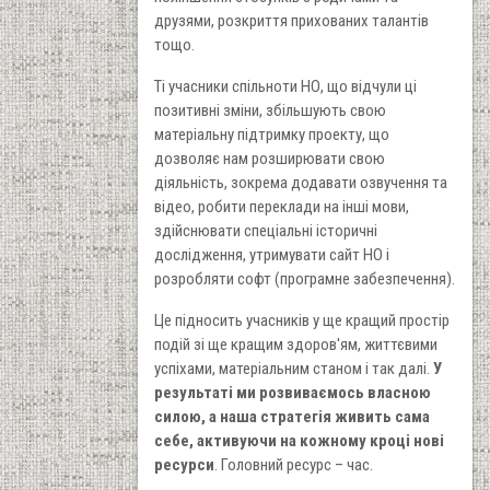
друзями, розкриття прихованих талантів
тощо.
Ті учасники спільноти НО, що відчули ці
позитивні зміни, збільшують свою
матеріальну підтримку проекту, що
дозволяє нам розширювати свою
діяльність, зокрема додавати озвучення та
відео, робити переклади на інші мови,
здійснювати спеціальні історичні
дослідження, утримувати сайт НО і
розробляти софт (програмне забезпечення).
Це підносить учасників у ще кращий простір
подій зі ще кращим здоров'ям, життєвими
успіхами, матеріальним станом і так далі.
У
результаті ми розвиваємось власною
силою, а наша стратегія живить сама
себе, активуючи на кожному кроці нові
ресурси
. Головний ресурс – час.