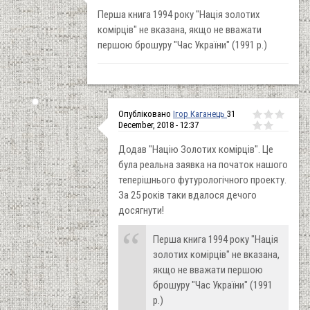
Перша книга 1994 року "Нація золотих
комірців" не вказана, якщо не вважати
першою брошуру "Час України" (1991 р.)
Опубліковано
Ігор Каганець
31
December, 2018 - 12:37
Додав "Націю Золотих комірців". Це
була реальна заявка на початок нашого
теперішнього футурологічного проекту.
За 25 років таки вдалося дечого
досягнути!
Перша книга 1994 року "Нація
золотих комірців" не вказана,
якщо не вважати першою
брошуру "Час України" (1991
р.)