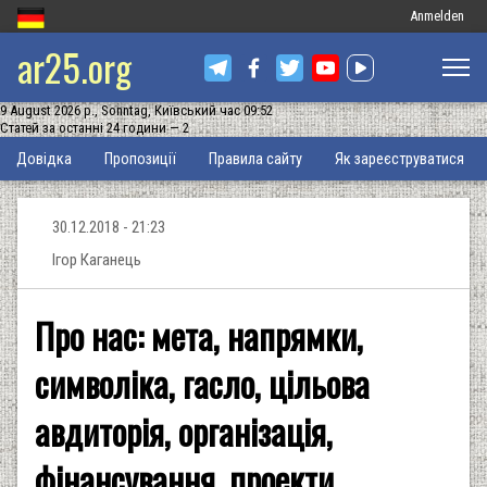
Меню
Anmelden
ar25.org
облікового
запису
9 August 2026 р., Sonntag, Київський час 09:52
користувача
Статей за останні 24 години — 2
Основна
Довідка
Пропозиції
Правила сайту
Як зареєструватися
навіґація
30.12.2018 - 21:23
Ігор Каганець
Про нас: мета, напрямки,
символіка, гасло, цільова
авдиторія, організація,
фінансування, проекти