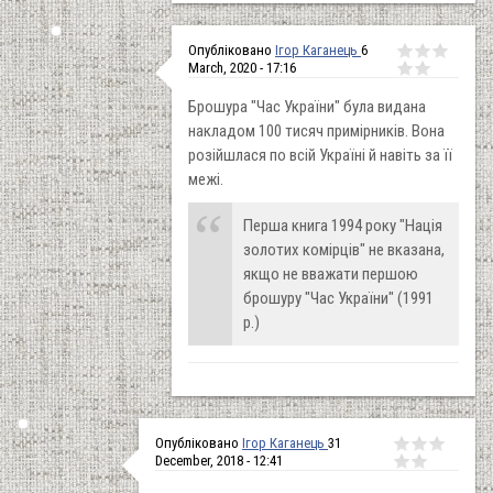
Опубліковано
Ігор Каганець
6
March, 2020 - 17:16
Брошура "Час України" була видана
накладом 100 тисяч примірників. Вона
розійшлася по всій Україні й навіть за її
межі.
Перша книга 1994 року "Нація
золотих комірців" не вказана,
якщо не вважати першою
брошуру "Час України" (1991
р.)
Опубліковано
Ігор Каганець
31
December, 2018 - 12:41