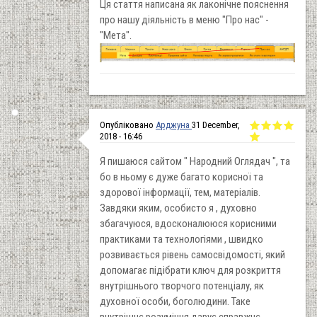
Ця стаття написана як лаконічне пояснення
про нашу діяльність в меню "Про нас" -
"Мета".
Опубліковано
Арджуна
31 December,
2018 - 16:46
Я пишаюся сайтом " Народний Оглядач ", та
бо в ньому є дуже багато корисної та
здорової інформації, тем, матеріалів.
Завдяки яким, особисто я , духовно
збагачуюся, вдосконалююся корисними
практиками та технологіями , швидко
розвивається рівень самосвідомості, який
допомагає підібрати ключ для розкриття
внутрішнього творчого потенціалу, як
духовної особи, боголюдини. Таке
внутрішнє розуміння дарує справжнє