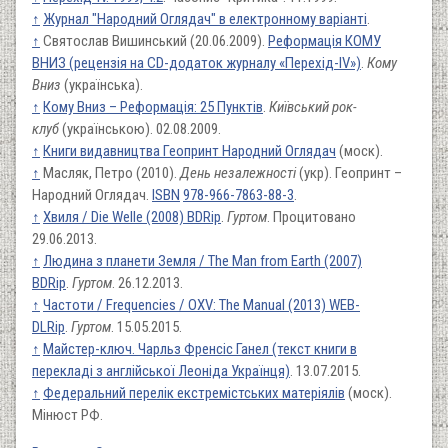
↑
Журнал "Народний Оглядач" в електронному варіанті
.
↑
Святослав Вишинський (20.06.2009).
Реформація КОМУ
ВНИЗ (рецензія на CD-додаток журналу «Перехід-IV»)
.
Кому
Вниз
(українська).
↑
Кому Вниз – Реформація: 25 Пунктів
.
Київський рок-
клуб
(українською). 02.08.2009.
↑
Книги видавництва Геопринт Народний Оглядач
(моск).
↑
Масляк, Петро (2010).
День незалежності
(укр). Геопринт –
Народний Оглядач.
ISBN
978-966-7863-88-3
.
↑
Хвиля / Die Welle (2008) BDRip
.
Гуртом
. Процитовано
29.06.2013.
↑
Людина з планети Земля / The Man from Earth (2007)
BDRip
.
Гуртом
. 26.12.2013.
↑
Частоти / Frequencies / OXV: The Manual (2013) WEB-
DLRip
.
Гуртом
. 15.05.2015.
↑
Майстер-ключ. Чарльз Френсіс Ганел (текст книги в
перекладі з англійської Леоніда Українця)
. 13.07.2015.
↑
Федеральний перелік екстремістських матеріялів
(моск).
Мінюст РФ.