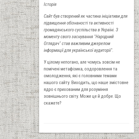
Історія
Сайт був створений як частина ініціативи для
підвищення обізнаності та активності
громадянського суспільства в Україні. З
моменту свого заснування "Народний
Оглядач" став важливим джерелом
інформації для української аудиторії".
У цілому непогано, але чомусь зовсім не
помічені метафізика, оздоровлення та
омолодження, які є головними темами
нашого сайту. Виходить, що наше змістовне
ядро є прихованим для розуміння
зовнішнього світу. Може це й добре. Що
скажете?