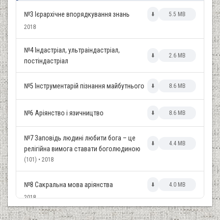
№3 Ієрархічне впорядкування знань
⬇️
5.5 MB
2018
№4 Індастріал, ультраіндастріал,
⬇️
2.6 MB
постіндастріал
№5 Інструментарій пізнання майбутнього
⬇️
8.6 MB
№6 Аріянство і язичництво
⬇️
8.6 MB
№7 Заповідь людині любити бога – це
⬇️
4.4 MB
релігійна вимога ставати боголюдиною
(101) • 2018
№8 Сакральна мова аріянства
⬇️
4.0 MB
2018