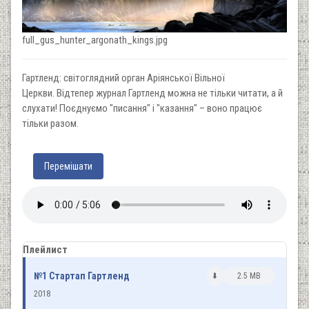
full_gus_hunter_argonath_kings.jpg
Гартленд: світоглядний орган Аріянської Вільної
Церкви. Відтепер журнал Гартленд можна не тільки читати, а й
слухати! Поєднуємо "писання" і "казання" – воно працює
тільки разом.
Перемішати
Плейлист
№1 Стартап Гартленд
⬇️
2.5 MB
2018