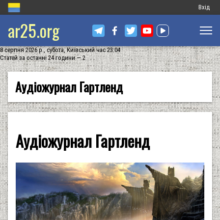
Меню
Вхід
ar25.org
обліков
запису
8 серпня 2026 р., субота, Київський час 23:04
користу
Статей за останні 24 години — 2
Аудіожурнал Гартленд
Аудіожурнал Гартленд