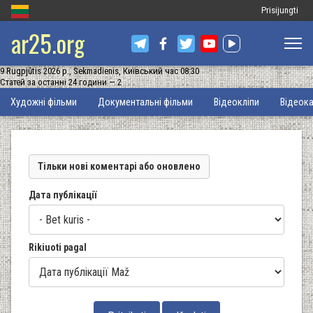
Меню
Prisijungti
ar25.org
облікового
запису
9 Rugpjūtis 2026 р., Sekmadienis, Київський час 08:30
користувача
Статей за останні 24 години — 2
Основна
Художні фільми
Документальні фільми
Відеокліпи
Відеока
навіґація
Тільки нові коментарі або оновлено
Дата публікації
Rikiuoti pagal