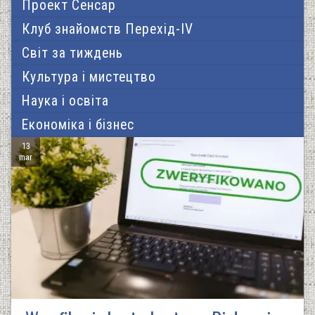
Проект Сенсар
Клуб знайомств Перехід-IV
Світ за тиждень
Культура і мистецтво
Наука і освіта
Економіка і бізнес
13
mar