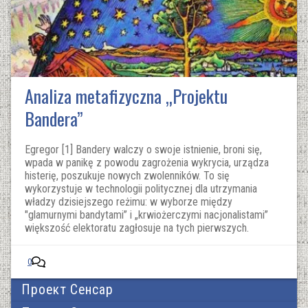
Analiza metafizyczna „Projektu
Bandera”
Egregor [1] Bandery walczy o swoje istnienie, broni się,
wpada w panikę z powodu zagrożenia wykrycia, urządza
histerię, poszukuje nowych zwolenników. To się
wykorzystuje w technologii politycznej dla utrzymania
władzy dzisiejszego reżimu: w wyborze między
"glamurnymi bandytami” i „krwiożerczymi nacjonalistami”
większość elektoratu zagłosuje na tych pierwszych.
0
Проект Сенсар