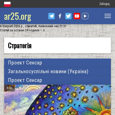
Меню
Zaloguj
ar25.org
облікового
запису
6 Sierpień 2026 р., czwartek, Київський час 21:31
користувач
Статей за останні 24 години — 3
Стратегія
Проект Сенсар
Загальносуспільні новини (Україна)
Проект Сенсар
9 lip