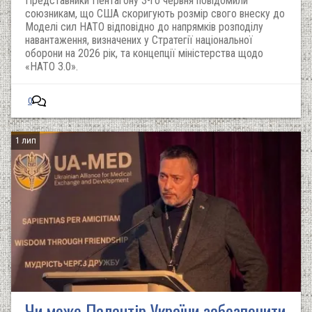
Представники Пентагону 3-го червня повідомили
союзникам, що США скоригують розмір свого внеску до
Моделі сил НАТО відповідно до напрямків розподілу
навантаження, визначених у Стратегії національної
оборони на 2026 рік, та концепції міністерства щодо
«НАТО 3.0».
0
1 лип
Чи може Палантір України забезпечити