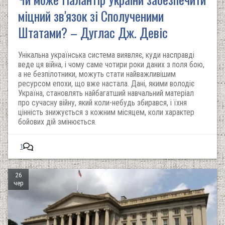
міцний зв'язок зі Сполученими
Штатами? – Дуглас Дж. Девіс
Унікальна українська система виявляє, куди насправді
веде ця війна, і чому саме чотири роки даних з поля бою,
а не безпілотники, можуть стати найважливішим
ресурсом епохи, що вже настала. Дані, якими володіє
Україна, становлять найбагатший навчальний матеріал
про сучасну війну, який коли-небудь збирався, і їхня
цінність знижується з кожним місяцем, коли характер
бойових дій змінюється.
1
26
чер