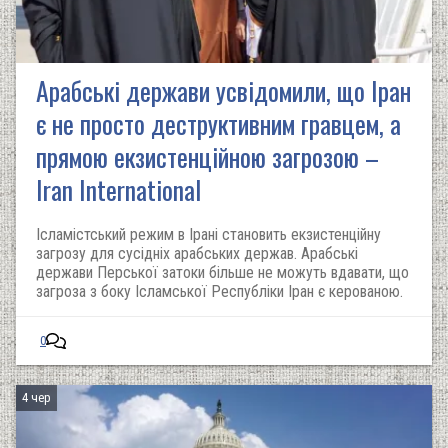
Арабські держави усвідомили, що Іран
є не просто деструктивним гравцем, а
прямою екзистенційною загрозою –
Iran International
Ісламістський режим в Ірані становить екзистенційну
загрозу для сусідніх арабських держав. Арабські
держави Перської затоки більше не можуть вдавати, що
загроза з боку Ісламської Республіки Іран є керованою.
0
4 чер