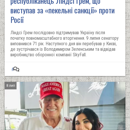
республіканець Ліндсі Грем, що
виступав за «пекельні санкції» проти
Росії
Ліндсі Грем послідовно підтримував Україну після
початку повномасштабного вторгнення. 9 липня сенатору
виповнився 71 рік. Наступного дня він перебував у Києві,
де зустрічався із Володимиром Зеленським та відвідав
виробництво оборонної компанії SkyFall.
4
8 лип