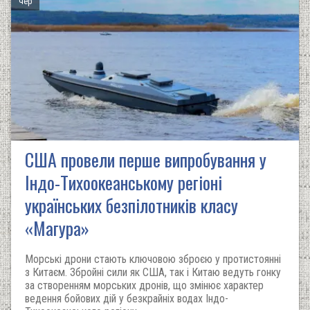
чер
США провели перше випробування у
Індо-Тихоокеанському регіоні
українських безпілотників класу
«Магура»
Морські дрони стають ключовою зброєю у протистоянні
з Китаєм. Збройні сили як США, так і Китаю ведуть гонку
за створенням морських дронів, що змінює характер
ведення бойових дій у безкрайніх водах Індо-