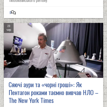
Тихоокеанського регіону.
0
23
чер
Сяючі аури та «чорні гроші»: Як
Пентагон роками таємно вивчав НЛО –
The New York Times