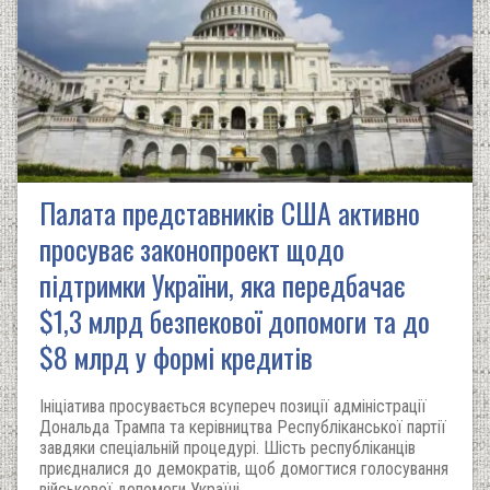
Палата представників США активно
просуває законопроект щодо
підтримки України, яка передбачає
$1,3 млрд безпекової допомоги та до
$8 млрд у формі кредитів
Ініціатива просувається всупереч позиції адміністрації
Дональда Трампа та керівництва Республіканської партії
завдяки спеціальній процедурі. Шість республіканців
приєдналися до демократів, щоб домогтися голосування
військової допомоги Україні.