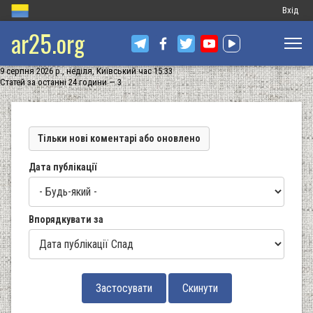
Меню
Вхід
ar25.org
обліков
запису
9 серпня 2026 р., неділя, Київський час 15:33
користу
Статей за останні 24 години — 3
Тільки нові коментарі або оновлено
Дата публікації
Впорядкувати за