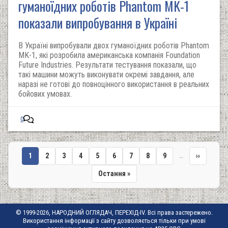
гуманоїдних роботів Phantom MK-1
показали випробування в Україні
В Україні випробували двох гуманоїдних роботів Phantom
MK-1, які розробила американська компанія Foundation
Future Industries. Результати тестування показали, що
такі машини можуть виконувати окремі завдання, але
наразі не готові до повноцінного використання в реальних
бойових умовах.
0
…
Поточна
1
Сторінка
2
Сторінка
3
Сторінка
4
Сторінка
5
Сторінка
6
Сторінка
7
Сторінка
8
Сторінка
9
Наступна
››
сторінка
сторінка
Остання
Остання »
Розбивка
сторінка
на
сторінки
© 1999-2026, НАРОДНИЙ ОГЛЯДАЧ, ПЕРЕХІД-IV. Всі права застережено.
Використання інформації з сайту дозволяється тільки при умові