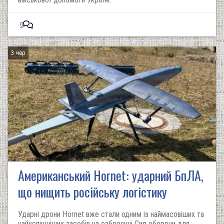
0
3 чер
Американський Hornet: ударний БпЛА,
що нищить російську логістику
Ударні дрони Hornet вже стали одним із наймасовіших та
найуспішніших засобів на озброєнні Сил оборони для