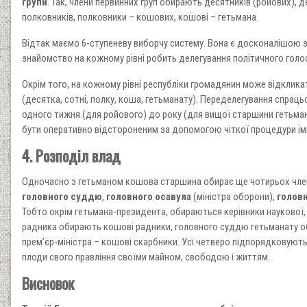
групи
. Так, члени первинних груп обирають десятників (ройових), 
полковників, полковники – кошових, кошові – гетьмана.
Відтак маємо 6-ступеневу виборчу систему. Вона є досконалішою 
знайомство на кожному рівні робить делегування політичного голо
Окрім того, на кожному рівні республіки громадянин може відкликат
(десятка, сотні, полку, коша, гетьманату). Переделегування спрац
одного тижня (для ройового) до року (для вищої старшини гетьма
бути оперативно відстороненим за допомогою чіткої процедури ім
4. Розподіл влад
Одночасно з гетьманом кошова старшина обирає ще чотирьох член
головного суддю
,
головного осавула
(міністра оборони),
голов
Тобто окрім гетьмана-президента, обираються керівники наукової, с
радника обирають кошові радники, головного суддю гетьманату об
прем’єр-міністра – кошові скарбники. Усі четверо підпорядковують
плоди свого правління своїми майном, свободою і життям.
Висновок