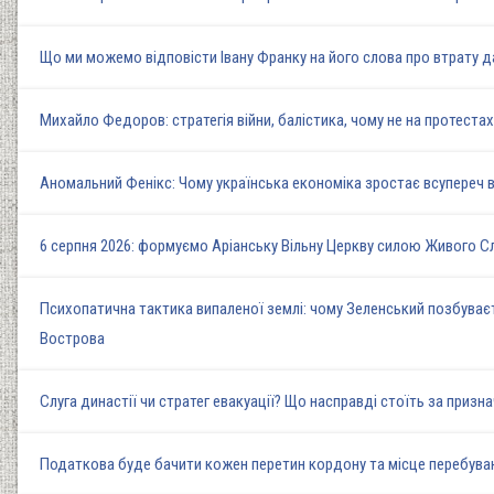
Що ми можемо відповісти Івану Франку на його слова про втрату д
Михайло Федоров: стратегія війни, балістика, чому не на протеста
Аномальний Фенікс: Чому українська економіка зростає всупереч в
6 серпня 2026: формуємо Аріанську Вільну Церкву силою Живого 
Психопатична тактика випаленої землі: чому Зеленський позбуваєт
Вострова
Слуга династії чи стратег евакуації? Що насправді стоїть за при
Податкова буде бачити кожен перетин кордону та місце перебуван