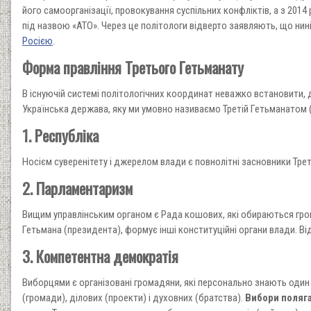
його самоорганізації, провокування суспільних конфліктів, а з 2014 
під назвою «АТО». Через це політологи відверто заявляють, що ни
Росією
.
Форма правління Третього Гетьманату
В існуючій системі політологічних координат неважко встановити,
Українська держава, яку ми умовно називаємо Третій Гетьманатом (
1. Республіка
Носієм суверенітету і джерелом влади є повнолітні засновники Трет
2. Парламентаризм
Вищим управлінським органом є Рада кошових, які обираються гр
Гетьмана (президента), формує інші конституційні органи влади. В
3. Компетентна демократія
Виборцями є організовані громадяни, які персонально знають один 
(громади), ділових (проекти) і духовних (братства).
Вибори поляга