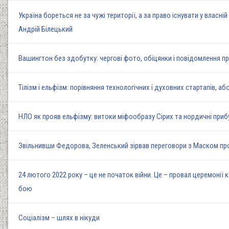
Україна бореться не за чужі території, а за право існувати у власн
Андрій Білецький
Вашингтон без здобутку: чергові фото, обіцянки і повідомлення пр
Тілізм і ельфізм: порівняння технологічних і духовних стартапів, аб
НЛО як прояв ельфізму: витоки міфообразу Сірих та нордичні прибул
Звільнивши Федорова, Зеленський зірвав переговори з Маском про 
24 лютого 2022 року – це не початок війни. Це – провал церемонії 
бою
Соціалізм – шлях в нікуди