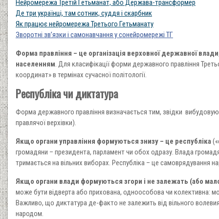
Нейромережа Третій Гетьманат, або Держава-трансформер
Де три українці, там сотник, суддя і скарбник
Як працює нейромережа Третього Гетьманату
Зворотні зв’язки і самонавчання у сонейромережі ТГ
Форма правління – це організація верховної державної влади,
населенням
. Для класифікації форми державного правління Треть
координат» в термінах сучасної політології.
Республіка чи диктатура
Форма державного правління визначається тим, звідки вибудовуютьс
правлячої верхівки).
Якщо органи управління формуються знизу – це республіка
(«
громадяни – президента, парламент чи обох одразу. Влада громад
тримається на вільних виборах. Республіка – це самоврядування н
Якщо органи влади формуються згори і не залежать (або мало
може бути відверта або прихована, одноособова чи колективна: мон
Важливо, що диктатура де-факто не залежить від вільного волеви
народом.