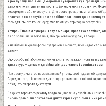
У республіці носіями і джерелом суверенітету є громади.
Різн
державні інституції, визначають їх фінансування та розвиток. Якщо
реформують або скасовують. Для цього громадянам та їхнім об’є
властивістю республіки є постійне прагнення до консенсусу
громадянського консенсусу, має покинути територію республіки.
У тиранії носієм суверенітету є монарх, правляча верхівка, ол
є або зовнішнє завоювання, або прихована узурпація влади.
У найбільш яскравій формі сувереном є монарх, який надає своїм в
данину.
Одноособовий або колективний диктатор завжди тисне на підданих, 
диктатура – це завжди війна між державою і суспільством
.
При цьому диктатор не зацікавлений у тому, щоб піддані об’єднува
Серед іншого, в інтересах диктатора розмивання етнічної та расов
об’єднатися проти диктатури.
За диктаторського режиму влада зацікавлена у суспільних конфлікта
рисою прямої чи прихованої диктатури є суспільні війни різно