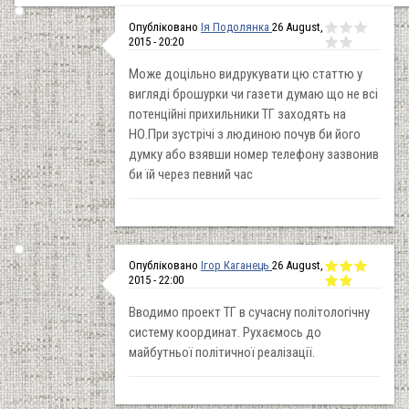
Опубліковано
Ія Подолянка
26 August,
2015 - 20:20
Може доцільно видрукувати цю статтю у
вигляді брошурки чи газети думаю що не всі
потенційні прихильники ТГ заходять на
НО.При зустрічі з людиною почув би його
думку або взявши номер телефону зазвонив
би їй через певний час
Опубліковано
Ігор Каганець
26 August,
2015 - 22:00
Вводимо проект ТГ в сучасну політологічну
систему координат. Рухаємось до
майбутньої політичної реалізації.