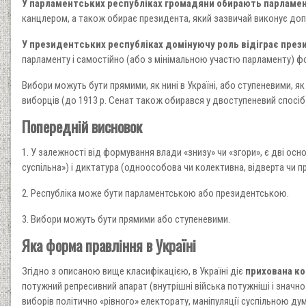
У парламентських республіках громадяни обирають парламе
канцлером, а також обирає президента, який зазвичай виконує допо
У президентських республіках домінуючу роль відіграє през
парламенту і самостійно (або з мінімальною участю парламенту) ф
Вибори можуть бути прямими, як нині в Україні, або ступеневими, 
виборців (до 1913 р. Сенат також обирався у двоступеневий спосі
Попередній висновок
1. У залежності від формування влади «знизу» чи «згори», є дві ос
суспільна») і диктатура (одноособова чи колективна, відверта чи п
2. Республіка може бути парламентською або президентською.
3. Вибори можуть бути прямими або ступеневими.
Яка форма правління в Україні
Згідно з описаною вище класифікацією, в Україні діє
прихована ко
потужний репресивний апарат (внутрішні війська потужніші і значно
виборів політично «рівного» електорату, маніпуляції суспільною д