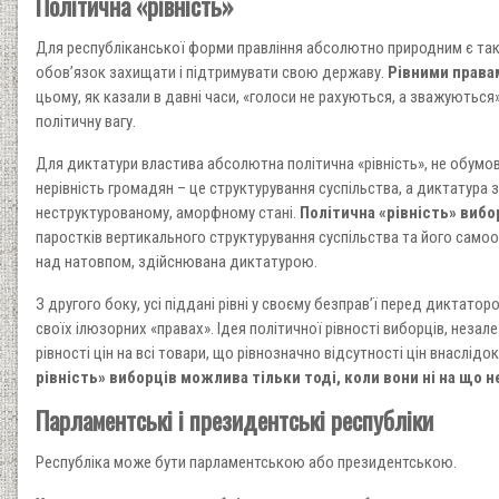
Політична «рівність»
Для республіканської форми правління абсолютно природним є так
обов’язок захищати і підтримувати свою державу.
Рівними правам
цьому, як казали в давні часи, «голоси не рахуються, а зважуються
політичну вагу.
Для диктатури властива абсолютна політична «рівність», не обумо
нерівність громадян – це структурування суспільства, а диктатура 
неструктурованому, аморфному стані.
Політична «рівність» виб
паростків вертикального структурування суспільства та його самоор
над натовпом, здійснювана диктатурою.
З другого боку, усі піддані рівні у своєму безправ’ї перед диктато
своїх ілюзорних «правах». Ідея політичної рівності виборців, незал
рівності цін на всі товари, що рівнозначно відсутності цін внаслідо
рівність» виборців можлива тільки тоді, коли вони ні на що 
Парламентські і президентські республіки
Республіка може бути парламентською або президентською.