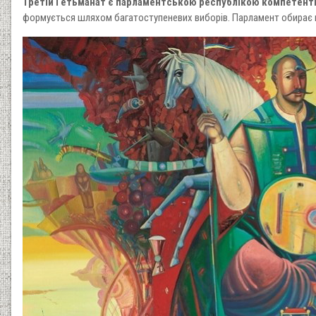
Третій Гетьманат є парламентською республікою компетентн
формується шляхом багатоступеневих виборів. Парламент обирає