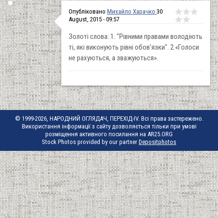
Опубліковано
Михайло Харачко
30
August, 2015 - 09:57
Золоті слова: 1. "Рівними правами володіють
ті, які виконують рівні обов’язки". 2.«Голоси
не рахуються, а зважуються».
© 1999-2026, НАРОДНИЙ ОГЛЯДАЧ, ПЕРЕХІД-IV. Всі права застережено.
Використання інформації з сайту дозволяється тільки при умові
розміщення активного посилання на AR25.ORG
Stock Photos provided by our partner
Depositphotos