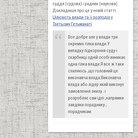
суддя (судова) і радник (наукова).
Докладніше про це у новій статті:
Цілісність влади та її розподіл у
Третьому Гетьманаті
Все добре але у влади три
окремих гілки влади.У
випадку підкорення суду і
скарбниці одній особі виникає
одна гілка влади.Я все ж таки
схиляюсь ,що головний це
виконавча влада.Виконавча
влада або лідер який виконує
замовлення знизу...і
розробляє сам ідеі ,напрямки
завдяки пораднику ,
порадникам.