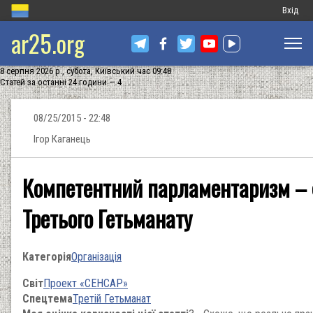
Меню
Вхід
ar25.org
обліков
запису
8 серпня 2026 р., субота, Київський час 09:48
користу
Статей за останні 24 години — 4
08/25/2015 - 22:48
Ігор Каганець
Компетентний парламентаризм – 
Третього Гетьманату
Категорія
Організація
Світ
Проект «СЕНСАР»
Спецтема
Третій Гетьманат