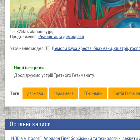
150825kozakmamay.jpg
Продовження:
Реабілітація демократії
Уточнення моделі ТГ:
Демоси Ісуса Хреста: брахмани, кшатрії, госп
Наші інтереси
Досліджуємо устрій Третього Гетьманату.
Теги
держава
парламент
ТГ-онлайн
Третій Гетьма
Останні записи
НЛО в міфології: Аполлон Гіперборійський та технологічні секрети