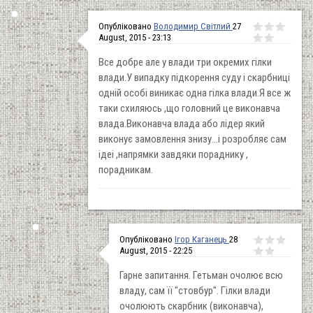
Опубліковано
Володимир Світлий
27
August, 2015 - 23:13
Все добре але у влади три окремих гілки
влади.У випадку підкорення суду і скарбниці
одній особі виникає одна гілка влади.Я все ж
таки схиляюсь ,що головний це виконавча
влада.Виконавча влада або лідер який
виконує замовлення знизу...і розробляє сам
ідеі ,напрямки завдяки пораднику ,
порадникам.
Опубліковано
Ігор Каганець
28
August, 2015 - 22:25
Гарне запитання. Гетьман очолює всю
владу, сам її "стовбур". Гілки влади
очолюють скарбник (виконавча),