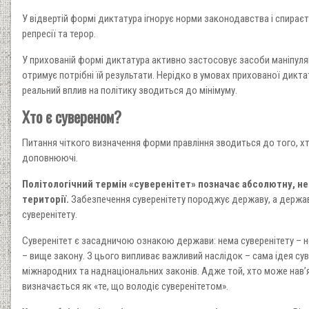
У відвертій формі диктатура ігнорує норми законодавства і спираєт
репресії та терор.
У прихованій формі диктатура активно застосовує засоби маніпу
отримує потрібні їй результати. Нерідко в умовах прихованої дикта
реальний вплив на політику зводиться до мінімуму.
Хто є сувереном?
Питання чіткого визначення форми правління зводиться до того, хто 
доповнюючі.
Політологічний термін «суверенітет» позначає абсолютну, неп
території.
Забезпечення суверенітету породжує державу, а держав
суверенітету.
Суверенітет є засадничою ознакою держави: нема суверенітету – н
– вище закону. З цього випливає важливий наслідок – сама ідея су
міжнародних та наднаціональних законів. Адже той, хто може нав’яз
визначається як «те, що володіє суверенітетом».