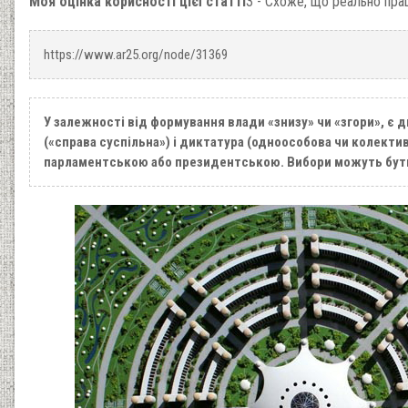
Моя оцінка корисності цієї статті
3 - Схоже, що реально пра
https://www.ar25.org/node/31369
У залежності від формування влади «знизу» чи «згори», є 
(«справа суспільна») і диктатура (одноособова чи колекти
парламентською або президентською. Вибори можуть бут