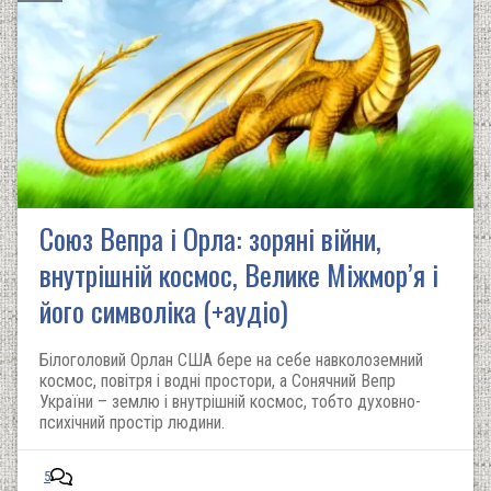
Союз Вепра і Орла: зоряні війни,
внутрішній космос, Велике Міжмор’я і
його символіка (+аудіо)
Білоголовий Орлан США бере на себе навколоземний
космос, повітря і водні простори, а Сонячний Вепр
України – землю і внутрішній космос, тобто духовно-
психічний простір людини.
5