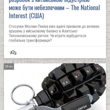
може бути небезпечним – The National
Interest (США)
Стосунки Москви-Пекіна вже вдвічі призвели до великих
зрушень у військовому балансі в Азіатсько-
Тихоокеанському регіоні. Чи втретє відбудеться
глобальна трансформація?
0
29 січ