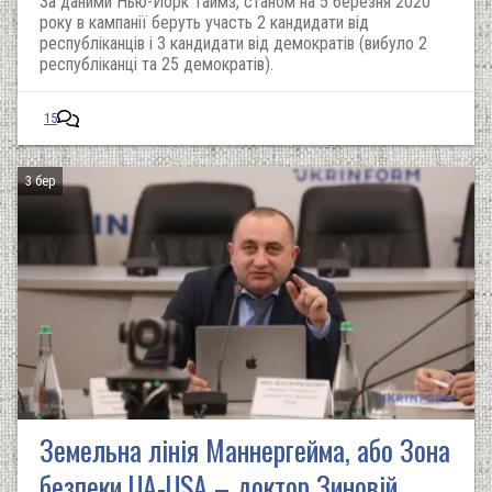
За даними Нью-Йорк Таймз, станом на 5 березня 2020
року в кампанії беруть участь 2 кандидати від
республіканців і 3 кандидати від демократів (вибуло 2
республіканці та 25 демократів).
15
3 бер
Земельна лінія Маннергейма, або Зона
безпеки UA-USA – доктор Зиновій