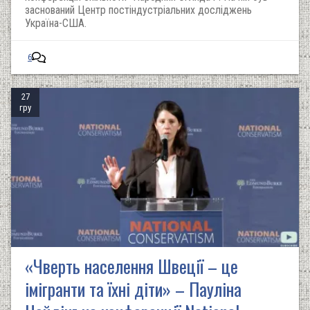
заснований Центр постіндустріальних досліджень
Україна-США.
6
27
гру
«Чверть населення Швеції – це
імігранти та їхні діти» – Пауліна