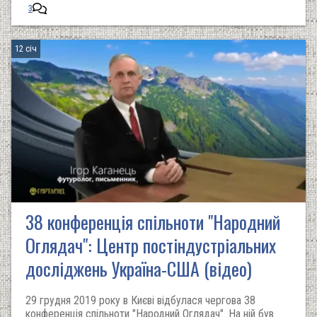
3
12 січ
38 конференція спільноти "Народний
Оглядач": Центр постіндустріальних
досліджень Україна-США (відео)
29 грудня 2019 року в Києві відбулася чергова 38
конференція спільноти "Народний Оглядач". На ній був