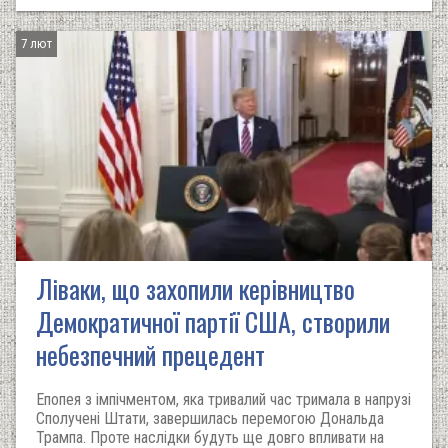
7 лют
Ліваки, що захопили керівництво
Демократичної партії США, створили
небезпечний прецедент
Епопея з імпічментом, яка тривалий час тримала в напрузі
Сполучені Штати, завершилась перемогою Дональда
Трампа. Проте наслідки будуть ще довго впливати на