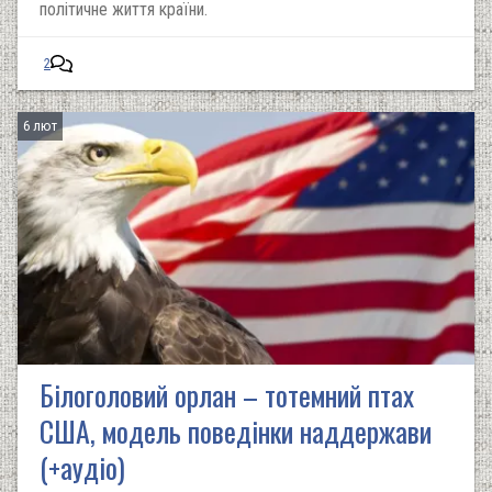
політичне життя країни.
2
6 лют
Білоголовий орлан – тотемний птах
США, модель поведінки наддержави
(+аудіо)