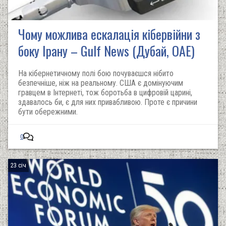
Чому можлива ескалація кібервійни з
боку Ірану – Gulf News (Дубай, ОАЕ)
На кібернетичному полі бою почуваєшся нібито
безпечніше, ніж на реальному. США є домінуючим
гравцем в Інтернеті, тож боротьба в цифровій царині,
здавалось би, є для них привабливою. Проте є причини
бути обережними.
0
23 січ