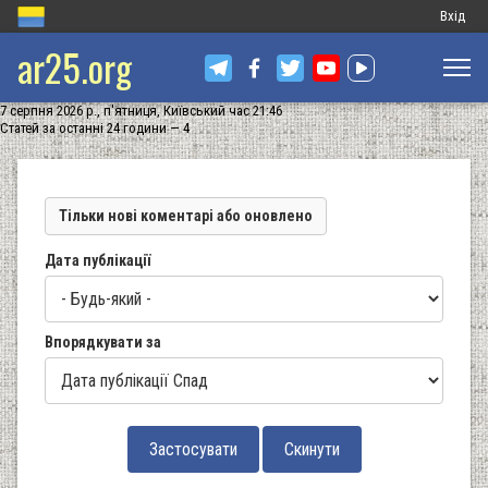
Меню
Вхід
ar25.org
обліков
запису
7 серпня 2026 р., п'ятниця, Київський час 21:46
користу
Статей за останні 24 години — 4
Тільки нові коментарі або оновлено
Дата публікації
Впорядкувати за