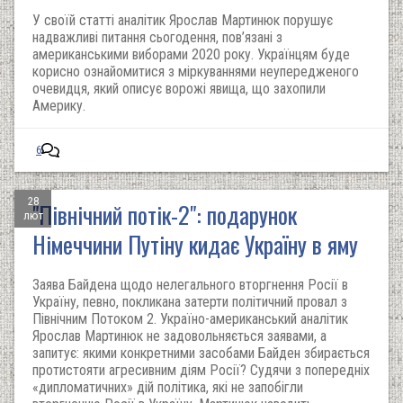
У своїй статті аналітик Ярослав Мартинюк порушує
надважливі питання сьогодення, пов’язані з
американськими виборами 2020 року. Українцям буде
корисно ознайомитися з міркуваннями неупередженого
очевидця, який описує ворожі явища, що захопили
Америку.
6
28
"Північний потік-2": подарунок
лют
Німеччини Путіну кидає Україну в яму
Заява Байдена щодо нелегального вторгнення Росії в
Україну, певно, покликана затерти політичний провал з
Північним Потоком 2. Україно-американський аналітик
Ярослав Мартинюк не задовольняється заявами, а
запитує: якими конкретними засобами Байден збирається
протистояти агресивним діям Росії? Судячи з попередніх
«дипломатичних» дій політика, які не запобігли