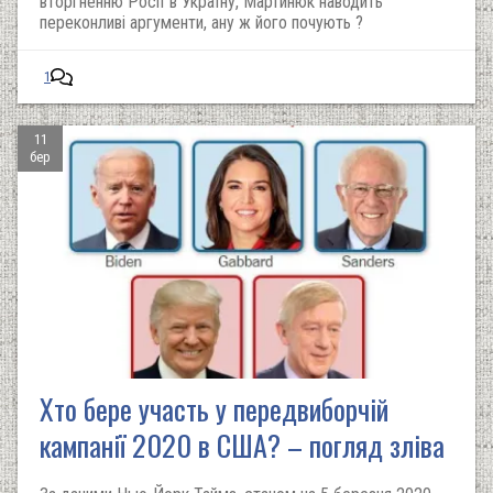
вторгненню Росії в Україну, Мартинюк наводить
переконливі аргументи, ану ж його почують ?
1
11
бер
Хто бере участь у передвиборчій
кампанії 2020 в США? – погляд зліва