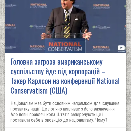
Головна загроза американському
суспільству йде від корпорацій –
Такер Карлсон на конференції National
Conservatism (США)
Націоналізм має бути основним напрямком для існування
і розвитку нації. Це логічно випливає з його визначення.
Але певні правлячі кола Штатів заперечують це і
поставили себе в опозицію до націоналізму. Чому?