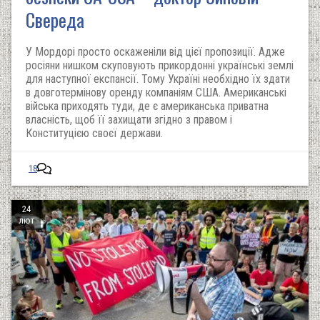
Свереда
У Мордорі просто оскаженіли від цієї пропозиції. Адже
росіяни нишком скуповують прикордонні українські землі
для наступної експансії. Тому Україні необхідно їх здати
в довготермінову оренду компаніям США. Американські
війська приходять туди, де є американська приватна
власність, щоб її захищати згідно з правом і
Конституцією своєї держави.
18
24
лют