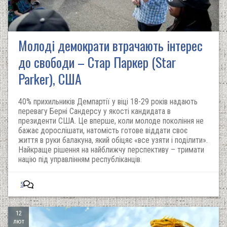
Молоді демократи втрачають інтерес
до свободи – Стар Паркер (Star
Parker), США
40% прихильників Демпартії у віці 18-29 років надають
перевагу Берні Сандерсу у якості кандидата в
президенти США. Це вперше, коли молоде покоління не
бажає дорослішати, натомість готове віддати своє
життя в руки балакуна, який обіцяє «все узяти і поділити».
Найкраще рішення на найближчу перспективу – тримати
націю під управлінням республіканців.
5
12
лют