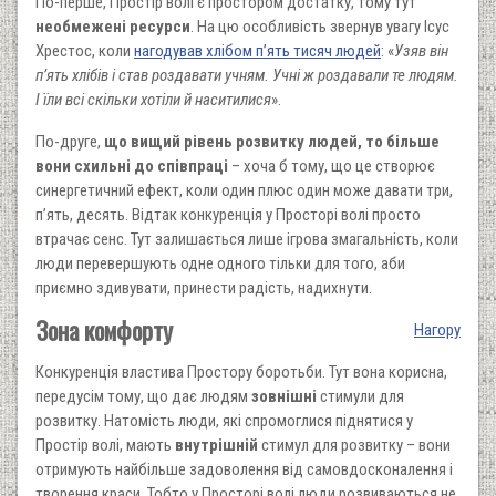
По-перше, Простір волі є простором достатку, тому тут
необмежені ресурси
. На цю особливість звернув увагу Ісус
Хрестос, коли
нагодував хлібом п’ять тисяч людей
: «
Узяв він
п’ять хлібів і став роздавати учням. Учні ж роздавали те людям.
І їли всі скільки хотіли й наситилися
».
По-друге,
що вищий рівень розвитку людей, то більше
вони схильні до співпраці
– хоча б тому, що це створює
синергетичний ефект, коли один плюс один може давати три,
п’ять, десять. Відтак конкуренція у Просторі волі просто
втрачає сенс. Тут залишається лише ігрова змагальність, коли
люди перевершують одне одного тільки для того, аби
приємно здивувати, принести радість, надихнути.
Зона комфорту
Нагору
Конкуренція властива Простору боротьби. Тут вона корисна,
передусім тому, що дає людям
зовнішні
стимули для
розвитку. Натомість люди, які спромоглися піднятися у
Простір волі, мають
внутрішній
стимул для розвитку – вони
отримують найбільше задоволення від самовдосконалення і
творення краси. Тобто у Просторі волі люди розвиваються не