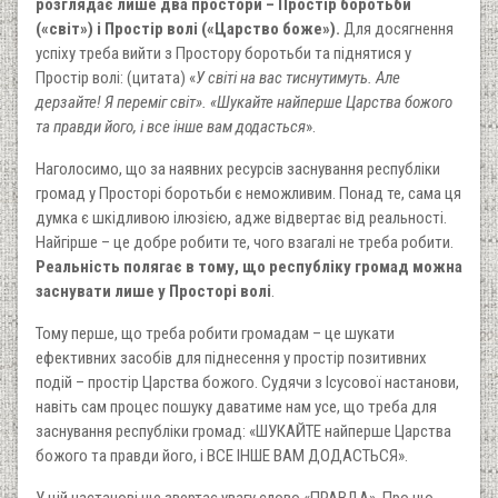
розглядає лише два простори – Простір боротьби
(«світ») і Простір волі («Царство боже»).
Для досягнення
успіху треба вийти з Простору боротьби та піднятися у
Простір волі: (цитата) «
У світі на вас тиснутимуть. Але
дерзайте! Я переміг світ»
. «Шукайте найперше Царства божого
та правди його, і все інше вам додасться
».
Наголосимо, що за наявних ресурсів заснування республіки
громад у Просторі боротьби є неможливим. Понад те, сама ця
думка є шкідливою ілюзією, адже відвертає від реальності.
Найгірше – це добре робити те, чого взагалі не треба робити.
Реальність полягає в тому, що республіку громад можна
заснувати лише у Просторі волі
.
Тому перше, що треба робити громадам – це шукати
ефективних засобів для піднесення у простір позитивних
подій – простір Царства божого. Судячи з Ісусової настанови,
навіть сам процес пошуку даватиме нам усе, що треба для
заснування республіки громад: «ШУКАЙТЕ найперше Царства
божого та правди його, і ВСЕ ІНШЕ ВАМ ДОДАСТЬСЯ».
У цій настанові ще звертає увагу слово «ПРАВДА». Про що