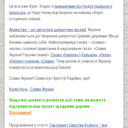
Це все вже було. Згідно з
принципами постіндустріального
переходу
, це буде знову відтворено на новому оберті
історичної спіралі.
Аріянство – це
світогляд
шляхетних людей.
Україна
наближається до творення шляхетної Церкви-держави. Ми це
бачимо навколо себе. Найпопулярніші слова – «слава» і
«воля», головне привітання й національне гасло: «Слава
Україні! Героям слава!».
Слово «Галілея» («Гальлея», «Галія»,
«Глорія») означає «Слава»
. Тому разом зі славою в Україну
повертається євангельська Галілея.
Слава Україні! Слава Ісус Хресту! Радіймо, арії!
Колір Ночі - Слава Україні
Якщо вас цікавить розвиток цієї теми, ви можете
підтримати наш проект щедрими дарами.
Підтримую!
Продовження у статті:
Сім планет Царства божого – від