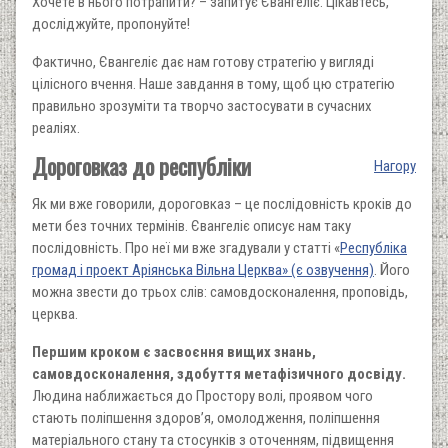
Хочете в нього потрапити? – запитує Євангеліє. Цікавтесь,
досліджуйте, пропонуйте!
Фактично, Євангеліє дає нам готову стратегію у вигляді
цілісного вчення. Наше завдання в тому, щоб цю стратегію
правильно зрозуміти та творчо застосувати в сучасних
реаліях.
Дороговказ до республіки
Нагору
Як ми вже говорили, дороговказ – це послідовність кроків до
мети без точних термінів. Євангеліє описує нам таку
послідовність. Про неї ми вже згадували у статті «
Республіка
громад і проект Аріянська Вільна Церква» (є озвучення)
. Його
можна звести до трьох слів: самовдосконалення, проповідь,
церква.
Першим кроком є засвоєння вищих знань,
самовдосконалення, здобуття метафізичного досвіду.
Людина наближається до Простору волі, проявом чого
стають поліпшення здоров’я, омолодження, поліпшення
матеріального стану та стосунків з оточенням, підвищення