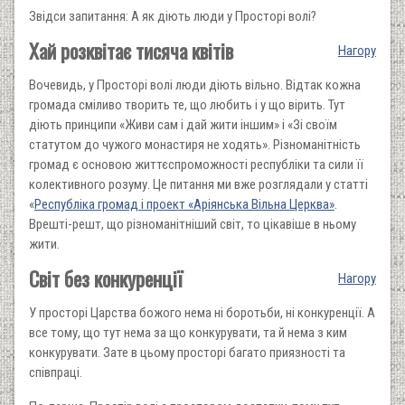
Звідси запитання: А як діють люди у Просторі волі?
Хай розквітає тисяча квітів
Нагору
Вочевидь, у Просторі волі люди діють вільно. Відтак кожна
громада сміливо творить те, що любить і у що вірить. Тут
діють принципи «Живи сам і дай жити іншим» і «Зі своїм
статутом до чужого монастиря не ходять». Різноманітність
громад є основою життєспроможності республіки та сили її
колективного розуму. Це питання ми вже розглядали у статті
«
Республіка громад і проект «Аріянська Вільна Церква»
.
Врешті-решт, що різноманітніший світ, то цікавіше в ньому
жити.
Світ без конкуренції
Нагору
У просторі Царства божого нема ні боротьби, ні конкуренції. А
все тому, що тут нема за що конкурувати, та й нема з ким
конкурувати. Зате в цьому просторі багато приязності та
співпраці.