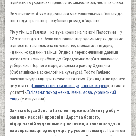
підіймають українські прапори як символ волі, честі та слави.
Ви запитаєте: А яке відношення має євангельська Галілея до
постіндустріальної республіки громад в Україні?
Річ у тім, що
Галілея – квітуча країна на півночі Палестини – у
12 столітті до н. е. була заснована «народами моря», до яких
відносять такі племена як «лелеги», «пелазги», «теукри»,
«дани», «сардани» та інші. Згідно з переконливими даними
археології, вони прибули до Середземномор’я з
північного
узбережжя Чорного моря,
зокрема з району Одещини
(Сабатинівська археологічна культура).
Тобто Галілею
заснували українці три тисячоліття тому.
Докладніше про все
це у статті «
Галілея і хрестиянство: українські корені
», а також
у статті «
Галілеяни: походження, імена, мова, український
слід
» (є озвучення).
За часів Ісуса Хреста Галілея пережила Золоту добу –
завдяки масовій проповіді Царства божого,
підкріпленій чудесними зціленнями, а також завдяки
самоорганізації однодумців у духовні громади.
Протягом