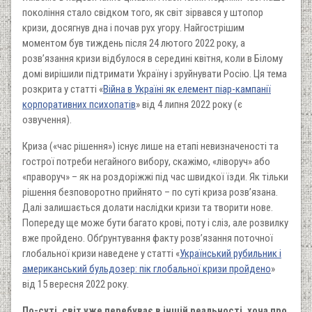
покоління стало свідком того, як світ зірвався у штопор
кризи, досягнув дна і почав рух угору. Найгострішим
моментом був тиждень після 24 лютого 2022 року, а
розв’язання кризи відбулося в середині квітня, коли в Білому
домі вирішили підтримати Україну і зруйнувати Росію. Ця тема
розкрита у статті «
Війна в Україні як елемент піар-кампанії
корпоративних психопатів
» від 4 липня 2022 року (є
озвучення).
Криза («час рішення») існує лише на етапі невизначеності та
гострої потреби негайного вибору, скажімо, «ліворуч» або
«праворуч» – як на роздоріжжі під час швидкої їзди. Як тільки
рішення безповоротно прийнято – по суті криза розв’язана.
Далі залишається долати наслідки кризи та творити нове.
Попереду ще може бути багато крові, поту і сліз, але розвилку
вже пройдено. Обґрунтування факту розв’язання поточної
глобальної кризи наведене у статті «
Український рубильник і
американський бульдозер: пік глобальної кризи пройдено
»
від 15 вересня 2022 року.
По-суті, світ уже перебуває в іншій реальності, хоча про