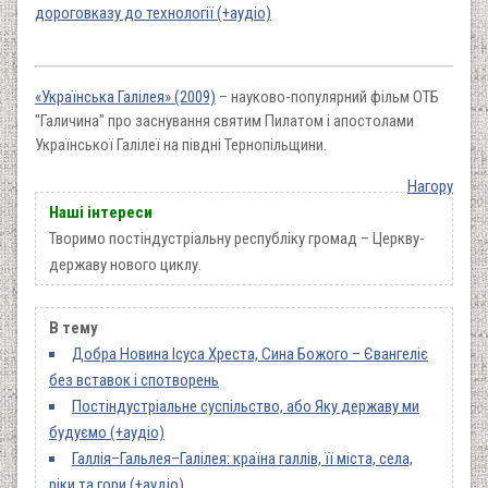
дороговказу до технології (+аудіо)
«Українська Галілея» (2009)
– науково-популярний фільм ОТБ
"Галичина" про заснування святим Пилатом і апостолами
Української Галілеї на півдні Тернопільщини.
Нагору
Наші інтереси
Творимо постіндустріальну республіку громад – Церкву-
державу нового циклу.
В тему
Добра Новина Ісуса Хреста, Сина Божого – Євангеліє
без вставок і спотворень
Постіндустріальне суспільство, або Яку державу ми
будуємо (+аудіо)
Галлія–Гальлея–Галілея: країна галлів, її міста, села,
ріки та гори (+аудіо)