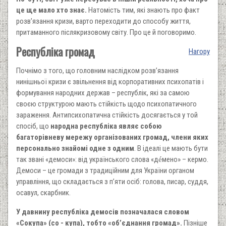
це ще мало хто знає.
Натомість тим, які знають про факт
розв’язання кризи, варто переходити до способу життя,
притаманного післякризовому світу. Про це й поговоримо.
Республіка громад
Нагору
Почнімо з того, що головним наслідком розв’язання
нинішньої кризи є звільнення від корпоративних психопатів і
формування народних держав – республік, які за самою
своєю структурою мають стійкість щодо психопатичного
зараження. Антипсихопатична стійкість досягається у той
спосіб, що
народна республіка являє собою
багаторівневу мережу організованих громад, члени яких
персонально знайомі одне з одним
. В ідеалі це мають бути
так звані «демоси»: від українського слова «д
мено» – кермо.
é
Демоси – це громади з традиційним для України органом
управління, що складається з п’яти осіб: голова, писар, суддя,
осавул, скарбник.
У давнину республіка демосів позначалася словом
«Сокупа» (со - купа), тобто «об’єднання громад».
Пізніше