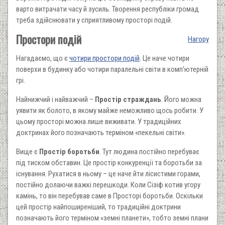
варто витрачати часу й зусиль. Творення республіки громад
треба здійснювати у сприятливому просторі подій.
Простори подій
Нагору
Нагадаємо, що є
чотири простори подій
. Це наче чотири
поверхи в будинку або чотири паралельні світи в комп’ютерній
грі.
Найнижчий і найважчий –
Простір страждань
. Його можна
уявити як болото, в якому майже неможливо щось робити. У
цьому просторі можна лише виживати. У традиційних
доктринах його позначають терміном «пекельні світи».
Вище є
Простір боротьби
. Тут людина постійно перебуває
під тиском обставин. Це простір конкуренції та боротьби за
існування. Рухатися в ньому – це наче йти лісистими горами,
постійно долаючи важкі перешкоди. Коли Сізіф котив угору
камінь, то він перебував саме в Просторі боротьби. Оскільки
цей простір найпоширеніший, то традиційні доктрини
позначають його терміном «земні планети», тобто земні плани