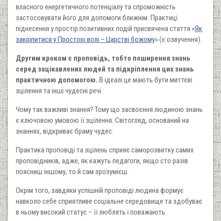
власного енергетичного потенціалу та спроможність
застосовувати його для допомоги ближнім. Практиці
піднесення у простір позитивних подій присвячена стаття «
Як
закріпитися у Просторі волі – Царстві божому
» (є озвучення).
Другим кроком є проповідь, тобто поширення знань
серед зацікавлених людей та підкріплення цих знань
практичною допомогою.
В ідеалі це мають бути
миттєві
зцілення
та інші чудесні речі
.
Чому так важливі знання? Тому що з
асвоєння людиною знань
є ключовою умовою її зцілення.
Світогляд, оснований на
знаннях, відкриває браму чудес.
Практика проповіді та зцілень
сприяє саморозвитку
самих
проповідників
, адже, як кажуть педагоги, якщо сто разів
поясниш іншому, то й сам зрозумієш.
Окрім того, завдяки успішній проповіді людина формує
навколо себе
сприятливе соціальне середовище та
здобуває
в ньому високий
статус – її люблять і поважають.