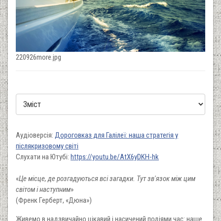
220926more.jpg
Аудіоверсія:
Дороговказ для Галілеї: наша стратегія у
післякризовому світі
Слухати на Ютубі:
https://youtu.be/AtX6yDKH-hk
«
Це місце, де розгадуються всі загадки. Тут зв'язок між цим
світом і наступним
»
(Френк Герберт, «Дюна»)
Живемо в надзвичайно цікавий і насичений подіями час: наше