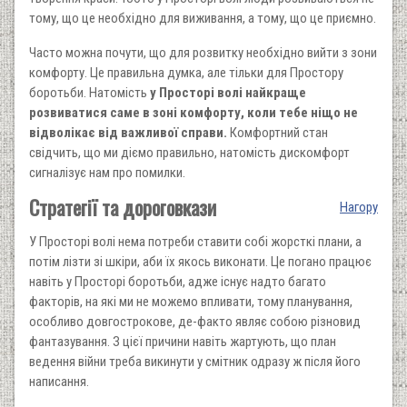
тому, що це необхідно для виживання, а тому, що це приємно.
Часто можна почути, що для розвитку необхідно вийти з зони
комфорту. Це правильна думка, але тільки для Простору
боротьби. Натомість
у Просторі волі найкраще
розвиватися саме в зоні комфорту, коли тебе ніщо не
відволікає від важливої справи.
Комфортний стан
свідчить, що ми діємо правильно, натомість дискомфорт
сигналізує нам про помилки.
Стратегії та дороговкази
Нагору
У Просторі волі нема потреби ставити собі жорсткі плани, а
потім лізти зі шкіри, аби їх якось виконати. Це погано працює
навіть у Просторі боротьби, адже існує надто багато
факторів, на які ми не можемо впливати, тому планування,
особливо довгострокове, де-факто являє собою різновид
фантазування. З цієї причини навіть жартують, що план
ведення війни треба викинути у смітник одразу ж після його
написання.