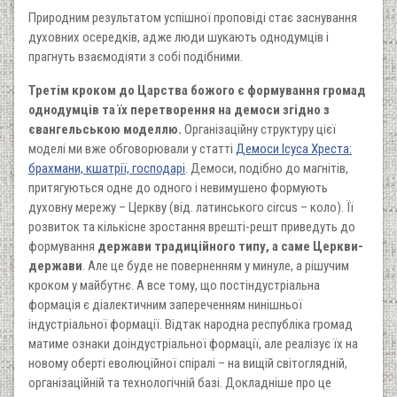
Природним результатом успішної проповіді стає заснування
духовних осередків, адже люди шукають однодумців і
прагнуть взаємодіяти з собі подібними.
Третім кроком до Царства божого є формування громад
однодумців та їх перетворення на демоси згідно з
євангельською моделлю.
Організаційну структуру цієї
моделі ми вже обговорювали у статті
Демоси Ісуса Хреста:
брахмани, кшатрії, господарі
.
Демоси, подібно до магнітів,
притягуються одне до одного і невимушено формують
духовну мережу – Церкву (від. латинського circus – коло).
Її
розвиток
та кількісне зростання врешті-решт
привед
уть
до
формування
держави традиційного типу, а саме Церкви-
держави
.
Але це буде не поверненням у минуле, а рішучим
кроком у майбутнє. А все
тому, що постіндустріальна
формація є діалектичним запереченням нинішньої
індустріальної формації. Відтак народна республіка громад
матиме ознак
и
доіндустріальної формації, але
реалізує їх
на
новому оберті еволюційної спіралі
–
на
вищій
світоглядній,
організаційній та технологічній базі.
Докладніше п
ро це