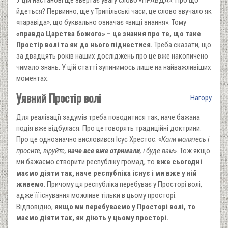
йдеться? Первинно, ще у Трипільські часи, це слово звучало як
«паравіда», що буквально означає «вищі знання». Тому
«правда Царства божого» – це знання про те, що таке
Простір волі та як до нього піднестися.
Треба сказати, що
за двадцять років наших досліджень про це вже накопичено
чимало знань. У цій статті зупинимось лише на найважливіших
моментах.
Уявний Простір волі
Нагору
Для реалізації задумів треба поводитися так, наче бажана
подія вже відбулася. Про це говорять традиційні доктрини.
Про це однозначно висловився Ісус Хрестос: «
Коли молитесь і
просите, віруйте,
наче все вже отримали
, і буде вам
». Тож якщо
ми бажаємо створити республіку громад, то
вже сьогодні
маємо діяти так, наче республіка існує і ми вже у ній
живемо
. Причому ця республіка перебуває у Просторі волі,
адже її існування можливе тільки в цьому просторі.
Відповідно,
якщо ми перебуваємо у Просторі волі, то
маємо діяти так, як діють у цьому просторі.