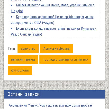
Галілеяни: походження, імена, мова, український слід
(+аудіо)
Куди поділося аріянство? Це тепер філософія успіху,
зосереджена в США (+аудіо)
Експедиція до Української Галілеї на каналі Культура -
Радіо Сенсар (аудіо)
Теги
аріянство
Аріянська Церква
великий перехід
постіндустріальне суспільство
футурологія
Останні записи
Аномальний Фенікс: Чому українська економіка зростає