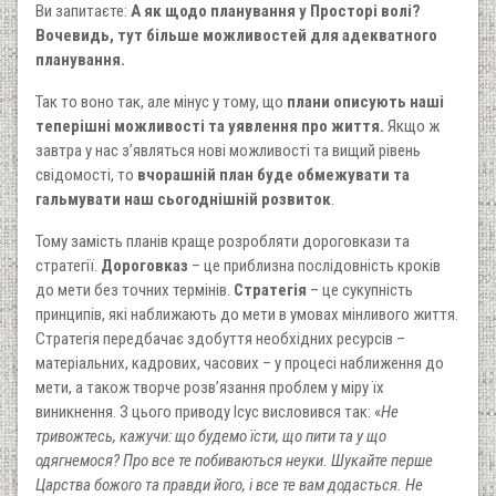
Ви запитаєте:
А як щодо планування у Просторі волі?
Вочевидь, тут більше можливостей для адекватного
планування.
Так то воно так, але мінус у тому, що
плани описують наші
теперішні можливості та уявлення про життя.
Якщо ж
завтра у нас з’являться нові можливості та вищий рівень
свідомості, то
вчорашній план буде обмежувати та
гальмувати наш сьогоднішній розвиток
.
Тому замість планів краще розробляти дороговкази та
стратегії.
Дороговказ
– це приблизна послідовність кроків
до мети без точних термінів.
Стратегія
– це сукупність
принципів, які наближають до мети в умовах мінливого життя.
Стратегія передбачає здобуття необхідних ресурсів –
матеріальних, кадрових, часових – у процесі наближення до
мети, а також творче розв’язання проблем у міру їх
виникнення. З цього приводу Ісус висловився так: «
Не
тривожтесь, кажучи: що будемо їсти, що пити
та у
що
одягнемося? Про все те побиваються неуки. Шукайте перше
Царства божого та правди його, і все те вам додасться. Не