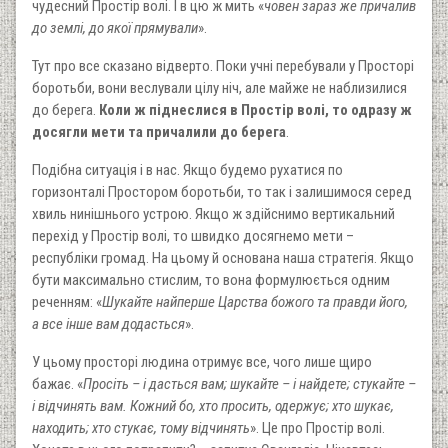
чудесний Простір волі. І в цю ж мить «
човен зараз же причалив
до землі, до якої прямували
».
Тут про все сказано відверто. Поки учні перебували у Просторі
боротьби, вони веслували цілу ніч, але майже не наблизилися
до берега.
Коли ж піднеслися в Простір волі, то одразу ж
досягли мети та причалили до берега
.
Подібна ситуація і в нас. Якщо будемо рухатися по
горизонталі Простором боротьби, то так і залишимося серед
хвиль нинішнього устрою. Якщо ж здійснимо вертикальний
перехід у Простір волі, то швидко досягнемо мети –
республіки громад. На цьому й основана наша стратегія. Якщо
бути максимально стислим, то вона формулюється одним
реченням: «
Шукайте
най
перше Царства божого та правди його,
а
все
інше
вам додасться
».
У цьому просторі людина отримує все, чого лише щиро
бажає. «
Просіть
–
і дасться вам; шукайте
–
і найдете; стукайте
–
і відчинять вам. Кожний бо, хто просить, одержує; хто шукає,
находить; хто стукає, тому відчинять
». Це про Простір волі.