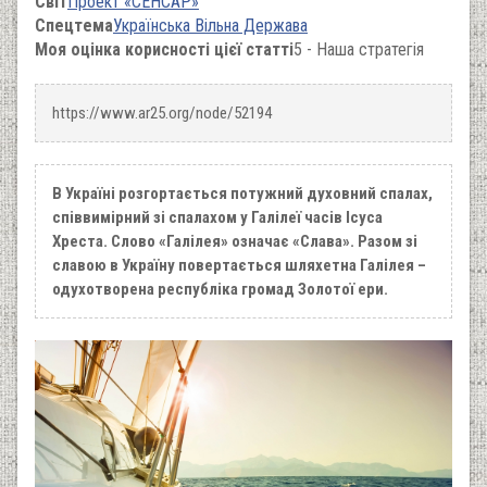
Світ
Проект «СЕНСАР»
Спецтема
Українська Вільна Держава
Моя оцінка корисності цієї статті
5 - Наша стратегія
https://www.ar25.org/node/52194
В Україні розгортається потужний духовний спалах,
співвимірний зі спалахом у Галілеї часів Ісуса
Хреста. Слово «Галілея» означає «Слава». Разом зі
славою в Україну повертається шляхетна Галілея –
одухотворена республіка громад Золотої ери.