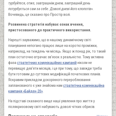
турбуйтеся, отже, завтрашнім днем, завтрашній день
потурбується сам за себе. Доволі дневі його клопотів
».
Вочевидь, це сказано про Простір волі.
Розвинена стратегія набуває ознак вчення,
пристосованого до практичного використання.
Нарешті зауважимо, що в нашому динамічному світі
планування непогано працює лише на короткі проміжки,
наприклад, на тиждень чи місяць. Якщо ж понад рік, то такий
план остаточно втрачає зв’язок з реальністю. Тому активна
фаза
стратегічних комунікаційних кампаній
ніколи не
перевищує дев’яти місяців, і це при тому, що завжди треба
бути готовим до суттєвих модифікацій початкових планів.
Яскравим прикладом докорінного перероблювання
запланованого є уже знайома нам
стратегічна комунікаційна
кампанія «Байден-20»
.
На підставі сказаного вище наші уявлення про життя у
післякризовому світі набувають доволі чітких обрисів.