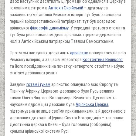
двох наступних десятиліть ці громади об’єдналися в Церкву з
головним центром в
Антіохії Сирійській
– другому за
важливістю мегаполісі Римської імперії. Тут було засновано
перший аріохрестиянський патріархат, тут був осередок
аріянської
філософії динамізму
. У середині третього століття
тут була реалізована модель аріянської церкви-держави на
чолі з Антіохійським патріархом Павлом Самосатським.
Протягом наступних десятиліть
аріянство
поширилося на всю
Римську імперію, а за часів імператора
Костянтина Великого
та його послідовників на початку четвертого століття набуло
статусу державної релігії.
Завдяки
готам і гунам
аріянство опанувало всю Європу та
Північну Африку. Церквою-державою була Русь великих
князів Олега Віщого і Володимира Великого. Духовним та
науковим ядром цієї держави була
Аріянська Церква
,
підтримувана не лише своїми прихильниками, а й десятиною з
державних доходів. «Церква Святої Богородиці» – так звана
Десятинна церква в Києві – була головним (соборним)
храмом аріянської системи Русі.