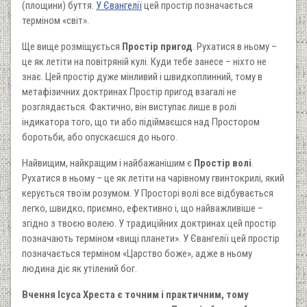
(площини) буття.
У Євангелії
цей простір позначається
терміном «світ».
Ще вище розміщується
Простір пригод
. Рухатися в ньому –
це як летіти на повітряній кулі. Куди тебе занесе – ніхто не
знає. Цей простір дуже мінливий і швидкоплинний, тому в
метафізичних доктринах Простір пригод взагалі не
розглядається. Фактично, він виступає лише в ролі
індикатора того, що ти або підіймаєшся над Простором
боротьби, або опускаєшся до нього.
Найвищим, найкращим і найбажанішим є
Простір волі
.
Рухатися в ньому – це як летіти на чарівному гвинтокрилі, який
керується твоїм розумом. У Просторі волі все відбувається
легко, швидко, приємно, ефективно і, що найважливіше –
згідно з твоєю волею. У традиційних доктринах цей простір
позначають терміном «вищі планети». У Євангелії цей простір
позначається терміном «Царство боже», адже в ньому
людина діє як утілений бог.
Вчення Ісуса Хреста є точним і практичним, тому