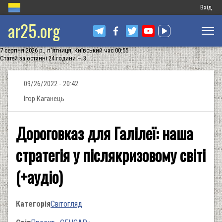
Меню
Вхід
ar25.org
обліков
запису
7 серпня 2026 р., п'ятниця, Київський час 00:55
користу
Статей за останні 24 години — 3
09/26/2022 - 20:42
Ігор Каганець
Дороговказ для Галілеї: наша
стратегія у післякризовому світі
(+аудіо)
Категорія
Світогляд