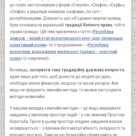
це слово застосовували у формі «Сокупія», «Скуфія», «Скуфь»,
«Скіфія», а українців називали «скіфами», по суті –
республіканцями. Діяльність цієї об’єднаної мережі громад
була основана на українській
традиції Копного права
, тобто
«права громад». Цій темі присвячена стаття «
Республіка
демосів – зрілий етап волонтерського руху: ідея, організація,
колективний розум
» та її продовження – «
Республіка
волонтерів: відродження української традиції – короткий
огляд
» (є озвучення).
Вочевидь,
заснувати таку традиційну державу непросто
,
адже лише для того, щоб донести до людей цю ідею,
необхідні значні фінансові, людські та часові ресурси. Але
якщо не працюють звичайні методи, то можна застосувати
методи незвичайні.
У нашому випадку «звичайні методи» – це якщо вирішувати
завдання у звичному просторі подій – у так званому Просторі
боротьби. Проте в цьому просторі згадане завдання взагалі
не вирішується – з причини його масштабності, складності та
ворожої протидії. Тому на цю безнадійну справу навіть не