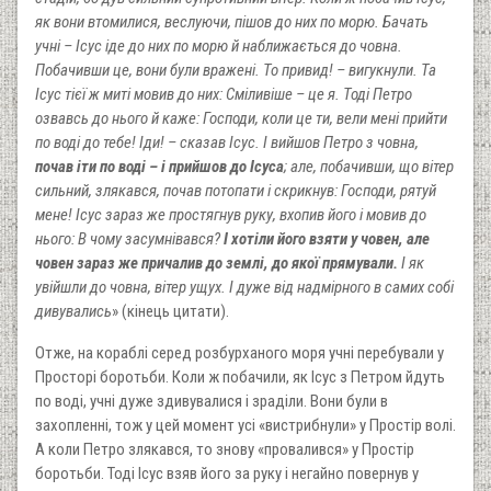
як вони втомилися, веслуючи, пішов до них по морю. Бачать
учні – Ісус іде до них по морю й наближається до човна.
Побачивши це, вони були вражені. То привид! – вигукнули. Та
Ісус тієї ж миті мовив до них: Сміливіше – це
я
. Тоді Петро
озвавсь до
н
ього й каже: Господи, коли це
т
и, вели мені прийти
по воді до
т
ебе! Іди! – сказав Ісус. І вийшов Петро з човна,
почав іти по воді
–
і прийшов до Ісуса
; але, побачивши, що вітер
сильний, злякався, почав потопати і скрикнув: Господи, рятуй
мене! Ісус зараз же простягнув руку, вхопив його і мовив до
нього: В чому засумнівався?
І хотіли
й
ого взяти у човен, але
човен зараз же причалив до землі, до якої прямували.
І як
увійшли до човна, вітер ущух. І дуже від надмірного в самих собі
дивувались
» (кінець цитати).
Отже, на кораблі серед розбурханого моря учні перебували у
Просторі боротьби. Коли ж побачили, як Ісус з Петром йдуть
по воді, учні дуже здивувалися і зраділи. Вони були в
захопленні, тож у цей момент усі «вистрибнули» у Простір волі.
А коли Петро злякався, то знову «провалився» у Простір
боротьби. Тоді Ісус взяв його за руку і негайно повернув у