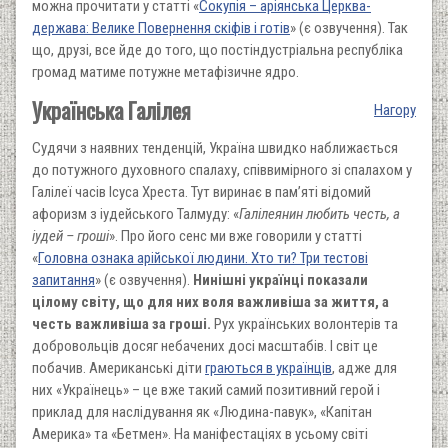
можна прочитати у статті «
Сокупія – аріянська Церква-
держава: Велике Повернення скіфів і готів
» (є озвучення).
Так
що, друзі, в
се йде до того, що
постіндустріальна
республіка
громад матиме потужне метафізичне ядро.
Українська Галілея
Нагору
Судячи з наявних тенденцій, Україна швидко наближається
до потужного духовного спалаху, співвимірного зі спалахом у
Галілеї часів Ісуса Хреста. Тут виринає в пам’яті відомий
афоризм з іудейського Талмуду: «
Галілеянин любить честь, а
іудей – гроші
». Про його сенс ми вже говорили у статті
«
Головна ознака арійської людини. Хто ти? Три тестові
запитання
» (є озвучення).
Нинішні українці показали
цілому світу, що для них воля важливіша за життя, а
честь важливіша за гроші.
Рух українських волонтерів та
добровольців досяг небачених досі масштабів. І світ це
побачив. Американські діти
граються в українців
, адже для
них «Українець» – це вже такий самий позитивний герой і
приклад для наслідування як «Людина-павук», «Капітан
Америка» та «Бетмен». На маніфестаціях в усьому світі