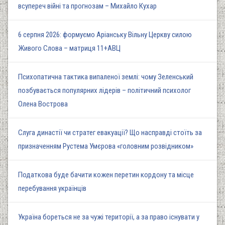
всупереч війні та прогнозам – Михайло Кухар
6 серпня 2026: формуємо Аріанську Вільну Церкву силою
Живого Слова – матриця 11+АВЦ
Психопатична тактика випаленої землі: чому Зеленський
позбувається популярних лідерів – політичний психолог
Олена Вострова
Слуга династії чи стратег евакуації? Що насправді стоїть за
призначенням Рустема Умєрова «головним розвідником»
Податкова буде бачити кожен перетин кордону та місце
перебування українців
Україна бореться не за чужі території, а за право існувати у