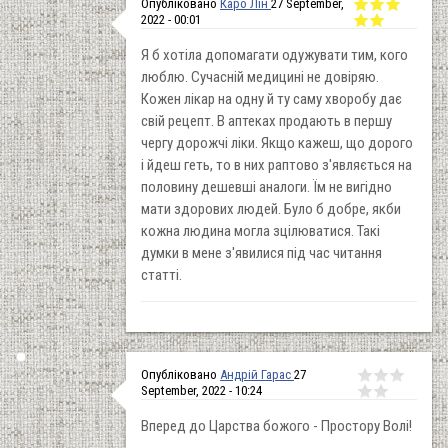
Опубліковано
Каро Лін
27 September,
2022 - 00:01
Я б хотіла допомагати одужувати тим, кого
люблю. Сучасній медицині не довіряю.
Кожен лікар на одну й ту саму хворобу дає
свій рецепт. В аптеках продають в першу
чергу дорожчі ліки. Якщо кажеш, що дорого
і йдеш геть, то в них раптово з'являється на
половину дешевші аналоги. Їм не вигідно
мати здорових людей. Було б добре, якби
кожна людина могла зцілюватися. Такі
думки в мене з'явилися під час читання
статті.
Опубліковано
Андрій Гарас
27
September, 2022 - 10:24
Вперед до Царства божого - Простору Волі!