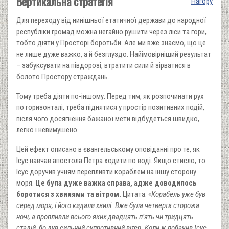
Вертикальна стратегія
Нагору
Для переходу від нинішньої етатичної держави до народної
республіки громад можна негайно рушити через ліси та гори,
тобто діяти у Просторі боротьби. Але ми вже знаємо, що це
не лише дуже важко, а й безглуздо. Найімовірніший результат
– забуксувати на півдорозі, втратити сили й зірватися в
болото Простору страждань.
Тому треба діяти по-іншому. Перед тим, як розпочинати рух
по горизонталі, треба піднятися у простір позитивних подій,
після чого досягнення бажаної мети відбудеться швидко,
легко і невимушено.
Цей ефект описано в євангельському оповіданні про те, як
Ісус навчав апостола Петра ходити по воді. Якщо стисло, то
Ісус доручив учням перепливти кораблем на іншу сторону
моря.
Це була дуже важка справа, адже доводилось
боротися з хвилями та вітром.
Цитата:
«
Корабель
уже був
серед моря, і його кидали хвилі. Вже була четверта сторожа
ночі, а пропливли всього яких двадцять п’ять чи тридцять
стадій, бо дув сильний супротивний вітер. Коли ж побачив Ісус,