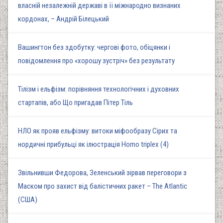
власній незалежній державі в її міжнародно визнаних
кордонах, – Андрій Білецький
Вашингтон без здобутку: чергові фото, обіцянки і
повідомлення про «хорошу зустріч» без результату
Тілізм і ельфізм: порівняння технологічних і духовних
стартапів, або Що пригадав Пітер Тіль
НЛО як прояв ельфізму: витоки міфообразу Сірих та
нордичні прибульці як ілюстрація Homo triplex (4)
Звільнивши Федорова, Зеленський зірвав переговори з
Маском про захист від балістичних ракет – The Atlantic
(США)