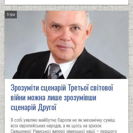
5 тра
Зрозуміти сценарій Третьої світової
війни можна лише зрозумівши
сценарій Другої
Я собі уявляю майбутнє Європи не як механічну суміш
всіх європейських народів, а як щось на зразок
Священної Римської імперії німецької нації – першого