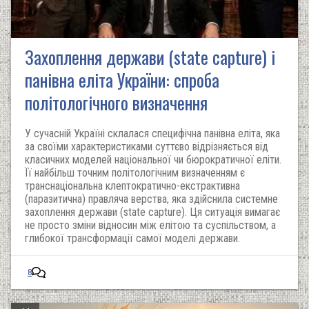
Захоплення держави (state capture) і
панівна еліта України: спроба
політологічного визначення
У сучасній Україні склалася специфічна панівна еліта, яка
за своїми характеристиками суттєво відрізняється від
класичних моделей національної чи бюрократичної еліти.
Її найбільш точним політологічним визначенням є
транснаціональна клептократично-екстрактивна
(паразитична) правляча верства, яка здійснила системне
захоплення держави (state capture). Ця ситуація вимагає
не просто зміни відносин між елітою та суспільством, а
глибокої трансформації самої моделі держави.
8