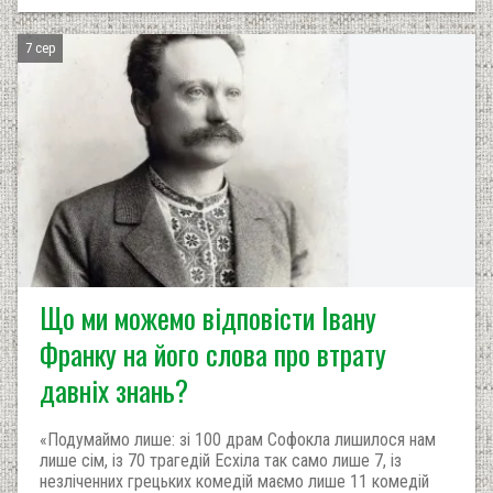
7 сер
Що ми можемо відповісти Івану
Франку на його слова про втрату
давніх знань?
«Подумаймо лише: зі 100 драм Софокла лишилося нам
лише сім, із 70 трагедій Есхіла так само лише 7, із
незліченних грецьких комедій маємо лише 11 комедій