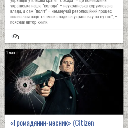
українців у власній країні. “Сокира” – це поневолена
українська нація, “колода” – неукраїнська корумпована
влада, а сам “політ” – неминучий революційний процес
звільнення нації та зміни влади на українську за суттю”, –
пояснив автор книги.
0
1 лип
«Громадянин-месник» (Citizen