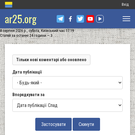
Меню
Вхід
ar25.org
обліков
запису
8 серпня 2026 р., субота, Київський час 17:19
користу
Статей за останні 24 години — 3
Тільки нові коментарі або оновлено
Дата публікації
Впорядкувати за