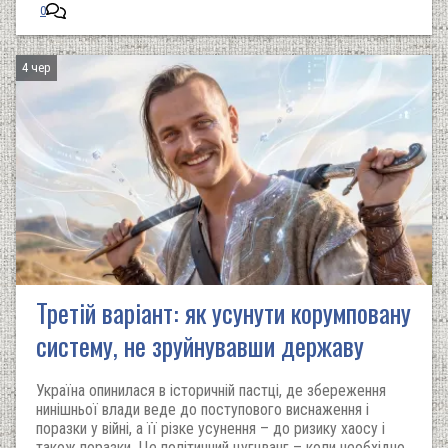
0
4 чер
Третій варіант: як усунути корумповану
систему, не зруйнувавши державу
Україна опинилася в історичній пастці, де збереження
нинішньої влади веде до поступового виснаження і
поразки у війні, а її різке усунення – до ризику хаосу і
також поразки. Це політичний цугцванг – коли необхідно