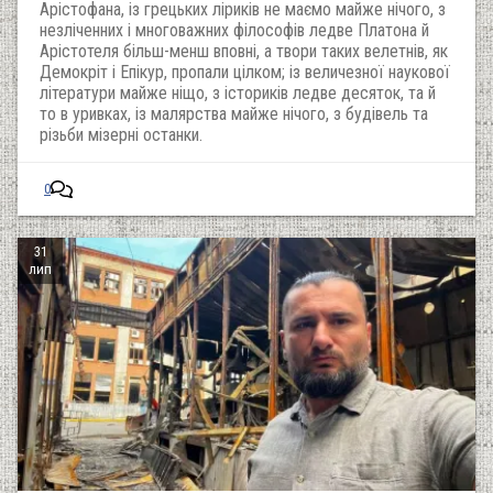
Арістофана, із грецьких ліриків не маємо майже нічого, з
незліченних і многоважних філософів ледве Платона й
Арістотеля більш-менш вповні, а твори таких велетнів, як
Демокріт і Епікур, пропали цілком; із величезної наукової
літератури майже ніщо, з істориків ледве десяток, та й
то в уривках, із малярства майже нічого, з будівель та
різьби мізерні останки.
0
31
лип