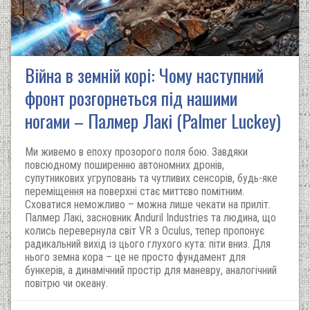
Війна в земній корі: Чому наступний
фронт розгорнеться під нашими
ногами – Палмер Лакі (Palmer Luckey)
Ми живемо в епоху прозорого поля бою. Завдяки
повсюдному поширенню автономних дронів,
супутникових угруповань та чутливих сенсорів, будь-яке
переміщення на поверхні стає миттєво помітним.
Сховатися неможливо – можна лише чекати на приліт.
Палмер Лакі, засновник Anduril Industries та людина, що
колись перевернула світ VR з Oculus, тепер пропонує
радикальний вихід із цього глухого кута: піти вниз. Для
нього земна кора – це не просто фундамент для
бункерів, а динамічний простір для маневру, аналогічний
повітрю чи океану.