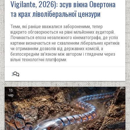
Vigilante, 2026): зсув вікна Овертона
та крах ліволіберальної цензури
Теми, які раніше вважалися забороненими, тепер
відкрито обговорюються на рівні мільйонних аудиторій.
Починається епоха незалежного кінематографа, де успіх
картини визначається не схваленням ліберальних критиків
чи отриманням дозволів від державних комісій, а
безпосереднім зв’язком між автором і глядачем через
вільні технологічні платформи.
1
15
чер