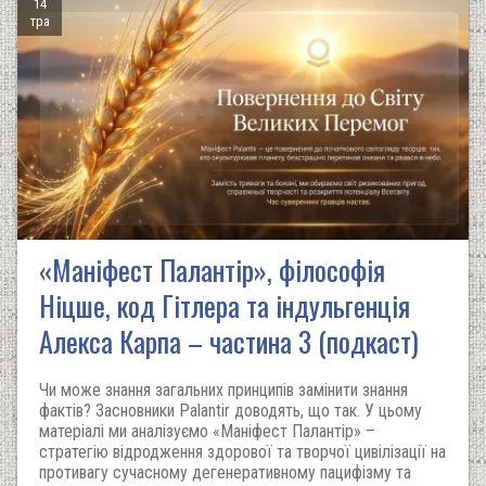
14
тра
«Маніфест Палантір», філософія
Ніцше, код Гітлера та індульгенція
Алекса Карпа – частина 3 (подкаст)
Чи може знання загальних принципів замінити знання
фактів? Засновники Palantir доводять, що так. У цьому
матеріалі ми аналізуємо «Маніфест Палантір» –
стратегію відродження здорової та творчої цивілізації на
противагу сучасному дегенеративному пацифізму та