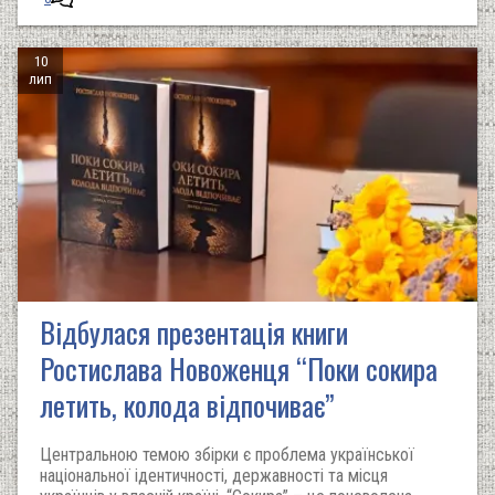
10
лип
Відбулася презентація книги
Ростислава Новоженця “Поки сокира
летить, колода відпочиває”
Центральною темою збірки є проблема української
національної ідентичності, державності та місця