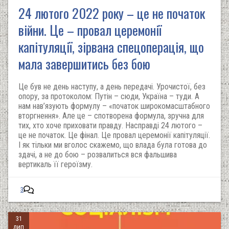
24 лютого 2022 року – це не початок
війни. Це – провал церемонії
капітуляції, зірвана спецоперація, що
мала завершитись без бою
Це був не день наступу, а день передачі. Урочистої, без
опору, за протоколом: Путін – сюди, Україна – туди. А
нам нав’язують формулу – «початок широкомасштабного
вторгнення». Але це – спотворена формула, зручна для
тих, хто хоче приховати правду. Насправді 24 лютого –
це не початок. Це фінал. Це провал церемонії капітуляції.
І як тільки ми вголос скажемо, що влада була готова до
здачі, а не до бою – розвалиться вся фальшива
вертикаль її героїзму.
3
31
лип