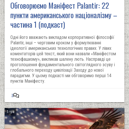
Обговорюємо Маніфест Palantir: 22
пункти американського націоналізму –
частина 1 (подкаст)
Одні його вважають викладом корпоративної філософії
Palantir, інші – черговим кроком у формулюванні
ідеології американських технологічних правих. У лівих
коментаторів цей текст, який вони назвали «Маніфестом
технофашизму», викликав шалену лють. Насправді це
проголошення фундаментального світоглядного зсуву і
глобального переходу цивілізації Заходу до нової
парадигми. У цьому подкасті ми обговоримо перші 14
пунктів Маніфесту.
3
5 тра