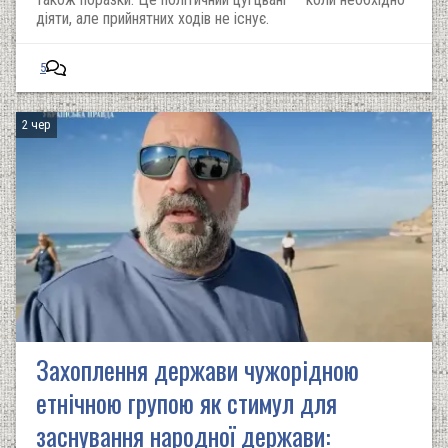
діяти, але прийнятних ходів не існує.
5
2 чер
Захоплення держави чужорідною
етнічною групою як стимул для
заснування народної держави: