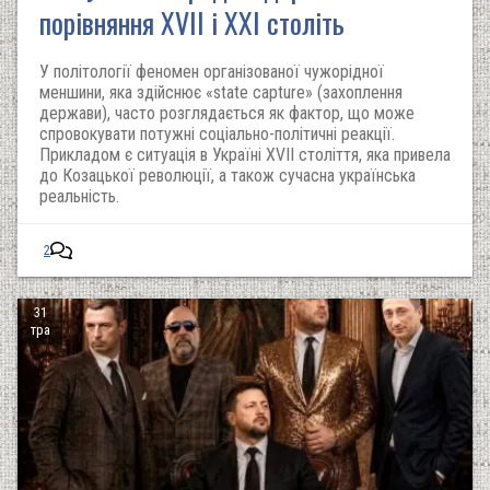
порівняння XVII і XXI століть
У політології феномен організованої чужорідної
меншини, яка здійснює «state capture» (захоплення
держави), часто розглядається як фактор, що може
спровокувати потужні соціально-політичні реакції.
Прикладом є ситуація в Україні XVII століття, яка привела
до Козацької революції, а також сучасна українська
реальність.
2
31
тра