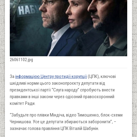
26061102.jpg
За
інформацією Центру протидії корупції
(ЦПК), ключові
шкідливі норми цього законопроєкту депутати від
президентської партії “Слуга народу” спробують внести
правками в інші закони через одіозний правоохоронний
комітет Ради.
“Забудьте про плівки Міндіча, відео Тимошенко, блок-схеми
Чернишова. Усе це депутати збираються заборонити”, –
зазначає голова правління ЦПК Віталій Шабунін.