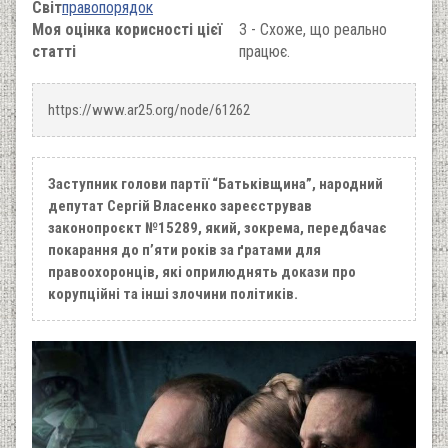
Світ
правопорядок
Моя оцінка корисності цієї
3 - Схоже, що реально
статті
працює.
https://www.ar25.org/node/61262
Заступник голови партії “Батьківщина”, народний
депутат Сергій Власенко зареєстрував
законопроєкт №15289, який, зокрема, передбачає
покарання до пʼяти років за ґратами для
правоохоронців, які оприлюднять докази про
корупційні та інші злочини політиків.