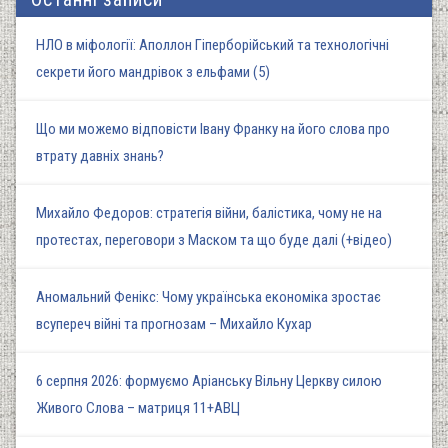
НЛО в міфології: Аполлон Гіперборійський та технологічні
секрети його мандрівок з ельфами (5)
Що ми можемо відповісти Івану Франку на його слова про
втрату давніх знань?
Михайло Федоров: стратегія війни, балістика, чому не на
протестах, переговори з Маском та що буде далі (+відео)
Аномальний Фенікс: Чому українська економіка зростає
всупереч війні та прогнозам – Михайло Кухар
6 серпня 2026: формуємо Аріанську Вільну Церкву силою
Живого Слова – матриця 11+АВЦ