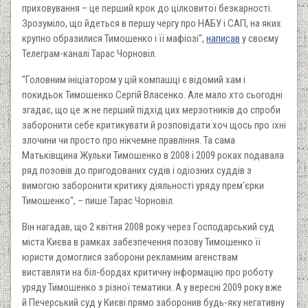
приховування – це перший крок до цілковитої безкарності.
Зрозуміло, що йдеться в першу чергу про НАБУ і САП, на яких
крупно образилися Тимошенко і її мафіозі",
написав
у своєму
Телеграм-каналі Тарас Чорновіл.
"Головним ініціатором у цій компашці є відомий хам і
покидьок Тимошенко Сергій Власенко. Але мало хто сьогодні
згадає, що це ж не перший підхід цих мерзотників до спроби
заборонити себе критикувати й розповідати хоч щось про їхні
злочини чи просто про нікчемне правління. Та сама
Матьківщина Жульки Тимошенко в 2008 і 2009 роках подавала
ряд позовів до пригодованих судів і одіозних суддів з
вимогою заборонити критику діяльності уряду прем'єрки
Тимошенко", – пише Тарас Чорновіл.
Він нагадав, що 2 квітня 2008 року через Господарський суд
міста Києва в рамках забезпечення позову Тимошенко її
юристи домоглися заборони рекламним агенствам
виставляти на біл-бордах критичну інформацію про роботу
уряду Тимошенко з різної тематики. А у вересні 2009 року вже
й Печерський суд у Києві прямо заборонив будь-яку негативну