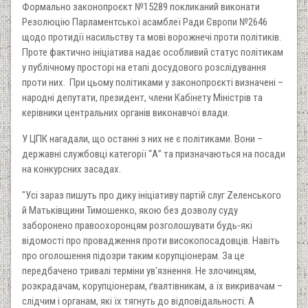
Формально законопроєкт №15289 покликаний виконати
Резолюцію Парламентської асамблеї Ради Європи №2646
щодо протидії насильству та мові ворожнечі проти політиків.
Проте фактично ініціатива надає особливий статус політикам
у публічному просторі на етапі досудового розслідування
проти них. При цьому політиками у законопроєкті визначені –
народні депутати, президент, члени Кабінету Міністрів та
керівники центральних органів виконавчої влади.
У ЦПК нагадали, що останні з них не є політиками. Вони –
державні службовці категорії “А” та призначаються на посади
на конкурсних засадах.
"Усі зараз пишуть про дику ініціативу партій слуг Zеленського
й Матьківщини Тимошенко, якою без дозволу суду
заборонено правоохоронцям розголошувати будь-які
відомості про провадження проти високопосадовців. Навіть
про оголошення підозри таким корупціонерам. За це
передбачено тривалі терміни ув'язнення. Не злочинцям,
розкрадачам, корупціонерам, ґвалтівникам, а їх викривачам –
слідчим і органам, які їх тягнуть до відповідальності. А