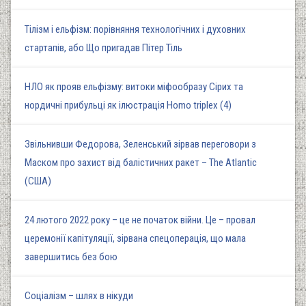
Тілізм і ельфізм: порівняння технологічних і духовних
стартапів, або Що пригадав Пітер Тіль
НЛО як прояв ельфізму: витоки міфообразу Сірих та
нордичні прибульці як ілюстрація Homo triplex (4)
Звільнивши Федорова, Зеленський зірвав переговори з
Маском про захист від балістичних ракет – The Atlantic
(США)
24 лютого 2022 року – це не початок війни. Це – провал
церемонії капітуляції, зірвана спецоперація, що мала
завершитись без бою
Соціалізм – шлях в нікуди