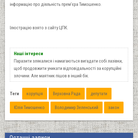
інформацію про діяльність прем'єра Тимошенко.
Ілюстрацію взято з сайту ЦПК.
Наші інтереси
Паразити злякалися і намагаються вигадати собі лазівки,
щоб продовжити уникати відповідальності за корупційні
злочини. Але маятник пішов в інший бік.
Теги
корупція
Верховна Рада
депутати
Юлія Тимошенко
Володимир Зеленський
закон
Останні записи