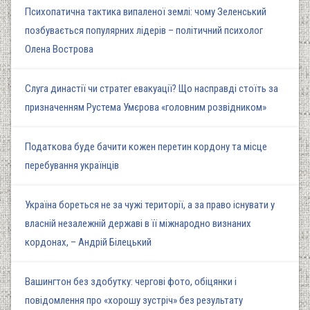
Психопатична тактика випаленої землі: чому Зеленський
позбувається популярних лідерів – політичний психолог
Олена Вострова
Слуга династії чи стратег евакуації? Що насправді стоїть за
призначенням Рустема Умєрова «головним розвідником»
Податкова буде бачити кожен перетин кордону та місце
перебування українців
Україна бореться не за чужі території, а за право існувати у
власній незалежній державі в її міжнародно визнаних
кордонах, – Андрій Білецький
Вашингтон без здобутку: чергові фото, обіцянки і
повідомлення про «хорошу зустріч» без результату