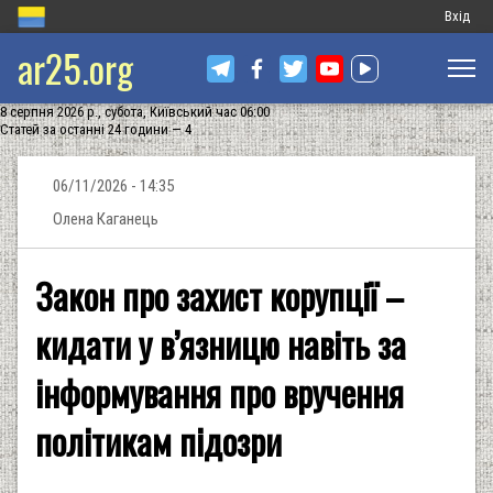
Меню
Вхід
ar25.org
обліков
запису
8 серпня 2026 р., субота, Київський час 06:00
користу
Статей за останні 24 години — 4
06/11/2026 - 14:35
Олена Каганець
Закон про захист корупції –
кидати у в’язницю навіть за
інформування про вручення
політикам підозри