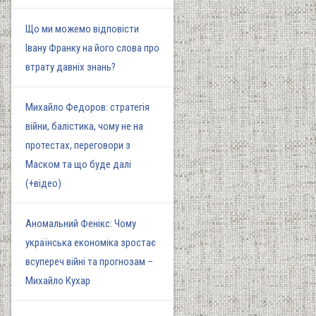
Що ми можемо відповісти
Івану Франку на його слова про
втрату давніх знань?
Михайло Федоров: стратегія
війни, балістика, чому не на
протестах, переговори з
Маском та що буде далі
(+відео)
Аномальний Фенікс: Чому
українська економіка зростає
всупереч війні та прогнозам –
Михайло Кухар