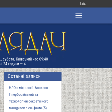
Меню
Вхід
облікового
запису
користувача
., субота, Київський час 09:40
ні 24 години — 4
Останні записи
НЛО в міфології: Аполлон
Гіперборійський та
технологічні секрети його
мандрівок з ельфами (5)