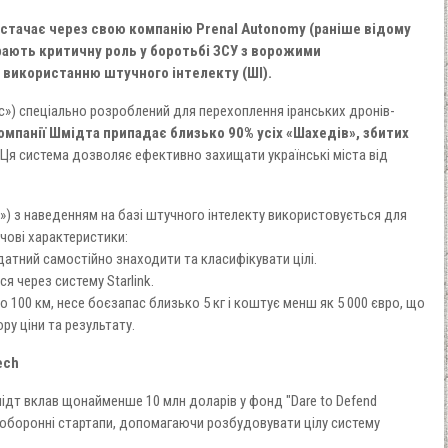
постачає через свою компанію Prenal Autonomy (раніше відому
діграють критичну роль у боротьбі ЗСУ з ворожими
 використанню штучного інтелекту (ШІ).
) спеціально розроблений для перехоплення іранських дронів-
омпанії Шмідта припадає близько 90% усіх «Шахедів», збитих
Ця система дозволяє ефективно захищати українські міста від
») з наведенням на базі штучного інтелекту використовується для
чові характеристики:
ний самостійно знаходити та класифікувати цілі.
через систему Starlink.
100 км, несе боєзапас близько 5 кг і коштує менш як 5 000 євро, що
ру ціни та результату.
ech
ідт вклав щонайменше 10 млн доларів у фонд "Dare to Defend
і оборонні стартапи, допомагаючи розбудовувати цілу систему