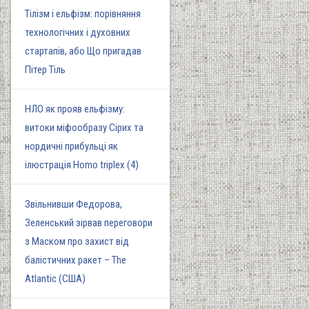
Тілізм і ельфізм: порівняння
технологічних і духовних
стартапів, або Що пригадав
Пітер Тіль
НЛО як прояв ельфізму:
витоки міфообразу Сірих та
нордичні прибульці як
ілюстрація Homo triplex (4)
Звільнивши Федорова,
Зеленський зірвав переговори
з Маском про захист від
балістичних ракет – The
Atlantic (США)