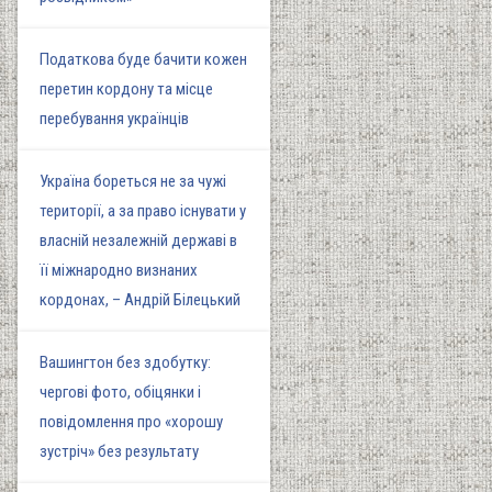
Податкова буде бачити кожен
перетин кордону та місце
перебування українців
Україна бореться не за чужі
території, а за право існувати у
власній незалежній державі в
її міжнародно визнаних
кордонах, – Андрій Білецький
Вашингтон без здобутку:
чергові фото, обіцянки і
повідомлення про «хорошу
зустріч» без результату