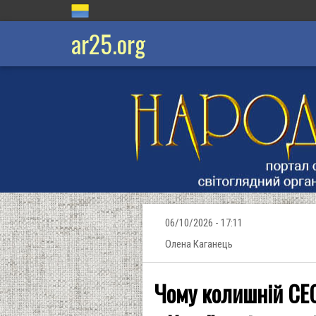
ar25.org
06/10/2026 - 17:11
Олена Каганець
Чому колишній CEO