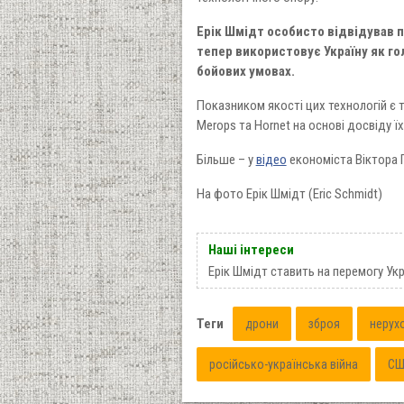
Ерік Шмідт особисто відвідував п
тепер використовує Україну як го
бойових умовах.
Показником якості цих технологій є
Merops та Hornet на основі досвіду їх
Більше – у
відео
економіста Віктора 
На фото Ерік Шмідт (Eric Schmidt)
Наші інтереси
Ерік Шмідт ставить на перемогу Укр
Теги
дрони
зброя
нерух
російсько-українська війна
С