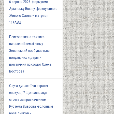
6 серпня 2026: формуємо
Аріанську Вільну Церкву силою
Живого Слова – матриця
11+АВЦ
Психопатична тактика
випаленої землі: чому
Зеленський позбувається
популярних лідерів –
політичний психолог Олена
Вострова
Слуга династії чи стратег
евакуації? Що насправді
стоїть за призначенням
Рустема Умєрова «головним
розвідником»