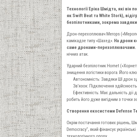
Технології Еріка Шмідта, які він 
як Swift Beat та White Stork), ві
безпілотниками, зокрема завдяки
Дрон-перехоплювач Merops («Меропс»
камікадзе типу «Шахед».
На дрони к
саме дронами-перехоплювачами.
нічних атак.
Ударний безпілотник Hornet («Хорнет
знищення логістики ворога. Його клю
Автономність: Завдяки ШІ дрон здат
Зв'язок: Підключення здійснюється 
Ефективність: Має дальність дії до 
робить його дуже вигідним з точки зо
Створення екосистеми Defense T
Окрім постачання готових рішень, Шм
Democracy", який фінансує українськ
технологічного опору.