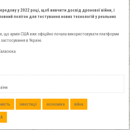
ередову у 2022 році, щоб вивчити досвід дронової війни, і
ловний полігон для тестування нових технологій у реальних
 те, що армія США вже офіційно почала використовувати платформи
 застосування в Україні.
Галасюка.
аїни.
омість
інвестиції
економіка
війна
ША