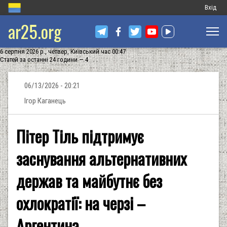
Меню
Вхід
ar25.org
обліков
запису
6 серпня 2026 р., четвер, Київський час 00:47
користу
Статей за останні 24 години — 4
06/13/2026 - 20:21
Ігор Каганець
Пітер Тіль підтримує
заснування альтернативних
держав та майбутнє без
охлократії: на черзі –
Аргентина