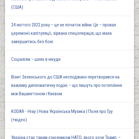
(США)
24 лютого 2022 року – це не початок війни. Це – провал
церемонії капітуляції, зірвана спецоперація, що мала
завершитись без бою
Соціалізм – шлях в нікуди
Візит Зеленського до США несподівано перетворився на
важливу дипломатичну подію – що пишуть про потепління
між Вашингтоном і Києвом
KODAR - Hray | Нова Українська Музика | Пісня про Гру
(+відео)
Україна стає таким союзником НАТО, якого хоче Трамп, –