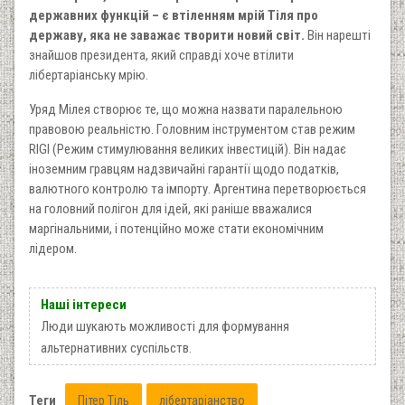
державних функцій – є втіленням мрій Тіля про
державу, яка не заважає творити новий світ.
Він нарешті
знайшов президента, який справді хоче втілити
лібертаріанську мрію.
Уряд Мілея створює те, що можна назвати паралельною
правовою реальністю. Головним інструментом став режим
RIGI (Режим стимулювання великих інвестицій). Він надає
іноземним гравцям надзвичайні гарантії щодо податків,
валютного контролю та імпорту. Аргентина перетворюється
на головний полігон для ідей, які раніше вважалися
маргінальними, і потенційно може стати економічним
лідером.
Наші інтереси
Люди шукають можливості для формування
альтернативних суспільств.
Теги
Пітер Тіль
лібертаріанство