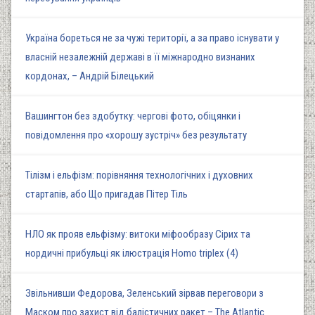
Україна бореться не за чужі території, а за право існувати у
власній незалежній державі в її міжнародно визнаних
кордонах, – Андрій Білецький
Вашингтон без здобутку: чергові фото, обіцянки і
повідомлення про «хорошу зустріч» без результату
Тілізм і ельфізм: порівняння технологічних і духовних
стартапів, або Що пригадав Пітер Тіль
НЛО як прояв ельфізму: витоки міфообразу Сірих та
нордичні прибульці як ілюстрація Homo triplex (4)
Звільнивши Федорова, Зеленський зірвав переговори з
Маском про захист від балістичних ракет – The Atlantic