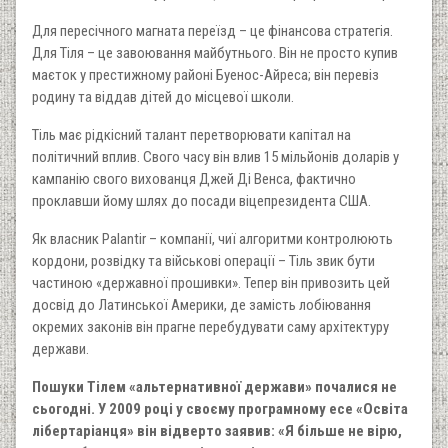
Для пересічного магната переїзд – це фінансова стратегія.
Для Тіля – це завоювання майбутнього. Він не просто купив
маєток у престижному районі Буенос-Айреса; він перевіз
родину та віддав дітей до місцевої школи.
Тіль має рідкісний талант перетворювати капітал на
політичний вплив. Свого часу він влив 15 мільйонів доларів у
кампанію свого вихованця Джей Ді Венса, фактично
проклавши йому шлях до посади віцепрезидента США.
Як власник Palantir – компанії, чиї алгоритми контролюють
кордони, розвідку та військові операції – Тіль звик бути
частиною «державної прошивки». Тепер він привозить цей
досвід до Латинської Америки, де замість лобіювання
окремих законів він прагне перебудувати саму архітектуру
держави.
Пошуки Тілем «альтернативної держави» почалися не
сьогодні. У 2009 році у своєму програмному есе «Освіта
лібертаріанця» він відверто заявив: «Я більше не вірю,