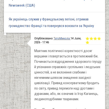
Newsweek (США)
Як українець служив у Французькому легіоні, отримав
громадянство Франції та повернувся воювати за Україну
Опубліковано
ТатоМикола
14 June,
2026 - 17:46
Маятник політичної коректності досяг
вершини і повертається в протилежний бік.
Починається відродження здорового глузду
й упізнання справжніх суспільних і людських
цінностей, а не вклоніння слабким і
нікчемним шляхом знищення західної
цивілізації. Привид консерватизму бродить
по світу, привид перемоги над ідіотами і
дураками, або, як означив їх Ігор Каганець,
людиноподібними тваринами.