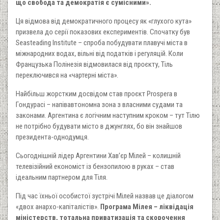
що свобода та демократія є сумісними».
Ця відмова від демократичного процесу як «глухого кута»
призвела до серії показових експериментів. Спочатку був
Seasteading Institute – спроба побудувати плавучі міста в
міжнародних водах, вільні від податків і регуляцій. Коли
Французька Полінезія відмовилася від проєкту, Тіль
переключився на «чартерні міста».
Найбільш жорстким досвідом став проєкт Prospera в
Гондурасі – напівавтономна зона з власними судами та
законами. Аргентина є логічним наступним кроком – тут Тілю
не потрібно будувати місто в джунглях, бо він знайшов
президента-однодумця.
Сьогоднішній лідер Аргентини Хав’єр Мілей – колишній
телевізійний економіст із бензопилою в руках – став
ідеальним партнером для Тіля.
Під час їхньої особистої зустрічі Мілей назвав це діалогом
«двох анархо-капіталістів».
Програма Мілея – ліквідація
міністерств, тотальна приватизація та скорочення