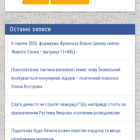
Останні записи
6 серпня 2026: формуємо Аріанську Вільну Церкву силою
Живого Слова – матриця 11+АВЦ
Психопатична тактика випаленої землі: чому Зеленський
позбувається популярних лідерів – політичний психолог
Олена Вострова
Слуга династії чи стратег евакуації? Що насправді стоїть за
призначенням Рустема Умєрова «головним розвідником»
Податкова буде бачити кожен перетин кордону та місце
перебування українців