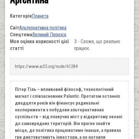
Категорія
Планета
Світ
Альтернативна політика
Спецтема
Великий Перехід
Моя оцінка корисності цієї
3 - Схоже, що реально
статті
працює.
https://www.ar25.org/node/61284
Пітер Тіль – впливовий філософ, технологічний
магнат і співзасновник Palantir. Протягом останніх
двадцяти років він фінансує радикальні
експерименти з побудови альтернативних
суспільств – від плавучих міст у відкритому океані
до самоврядних територій. Він прагне знайти
місце, де політика працюватиме інакше, а правила
гри диктуватимуть інвестори, а не натовпи