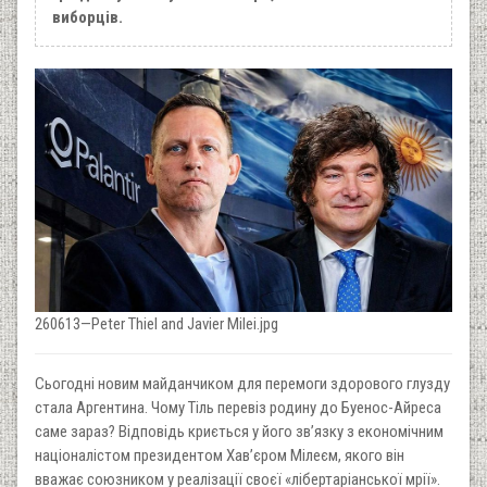
виборців.
260613—Peter Thiel and Javier Milei.jpg
Сьогодні новим майданчиком для перемоги здорового глузду
стала Аргентина. Чому Тіль перевіз родину до Буенос-Айреса
саме зараз? Відповідь криється у його зв’язку з економічним
націоналістом президентом Хав’єром Мілеєм, якого він
вважає союзником у реалізації своєї «лібертаріанської мрії».