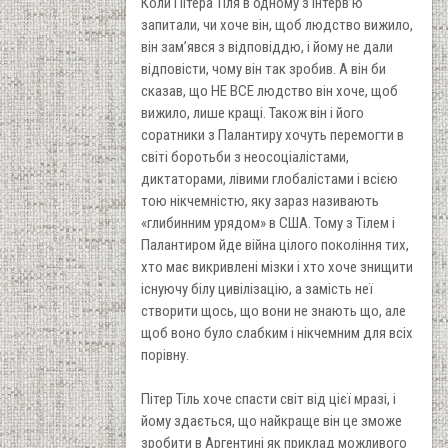
Коли Пітера Тіля в одному з інтерв’ю
запитали, чи хоче він, щоб людство вижило,
він зам’явся з відповіддю, і йому не дали
відповісти, чому він так зробив. А він би
сказав, що НЕ ВСЕ людство він хоче, щоб
вижило, лише кращі. Також він і його
соратники з Палантиру хочуть перемогти в
світі боротьби з неосоціалістами,
диктаторами, лівими глобалістами і всією
тою нікчемністю, яку зараз називають
«глибинним урядом» в США. Тому з Тілем і
Палантиром йде війна цілого покоління тих,
хто має викривлені мізки і хто хоче знищити
існуючу білу цивілізацію, а замість неї
створити щось, що вони не знають що, але
щоб воно було слабким і нікчемним для всіх
порівну.
Пітер Тіль хоче спасти світ від цієї мразі, і
йому здається, що найкраще він це зможе
зробити в Аргентині як приклад можливого