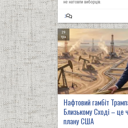
не натовпи виборців.
1
29
тра
Нафтовий гамбіт Трамп
Близькому Сході – це 
плану США