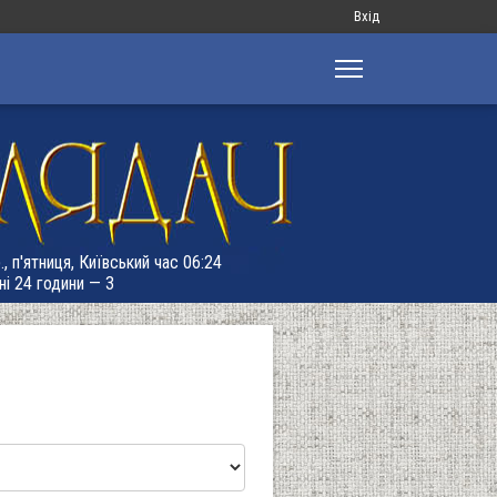
Меню
Вхід
облікового
запису
користувача
, п'ятниця, Київський час 06:24
ні 24 години — 3