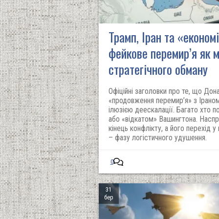
Трамп, Іран та «економ
фейкове перемир’я як 
стратегічного обману
Офіційні заголовки про те, що До
«продовження перемир’я» з Іраном
ілюзією деескалації. Багато хто п
або «відкатом» Вашингтона. Наспр
кінець конфлікту, а його перехід у
– фазу логістичного удушення.
0
31
бер