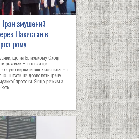
 Іран змушений
через Пакистан в
 розгрому
 заяви, що на Близькому Сході
ти режими – і тільки це
було вирвати військові ікла, – і
но. Штати не дозволять Ірану
рмузької протоки. Якщо режим з
’ють.