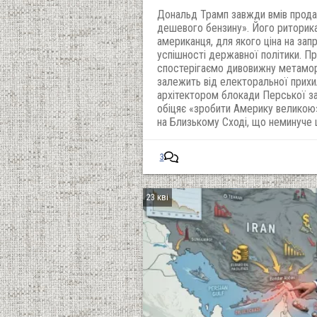
Дональд Трамп завжди вмів прода
дешевого бензину». Його риторика
американця, для якого ціна на зап
успішності державної політики. Пр
спостерігаємо дивовижну метаморф
залежить від електоральної прихи
архітектором блокади Перської за
обіцяє «зробити Америку великою
на Близькому Сході, що неминуче 
3
23 кві