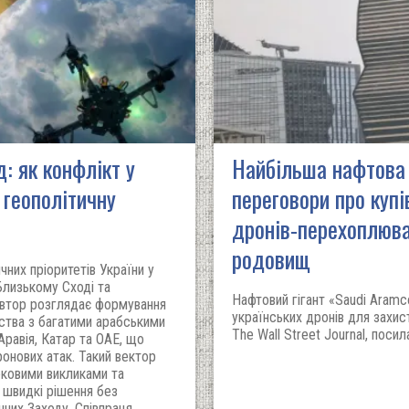
: як конфлікт у
Найбільша нафтова 
 геополітичну
переговори про купі
дронів-перехоплюва
родовищ
чних пріоритетів України у
 Близькому Сході та
Нафтовий гігант «Saudi Aram
Автор розглядає формування
українських дронів для захи
ства з багатими арабськими
The Wall Street Journal, поси
Аравія, Катар та ОАЕ, що
онових атак. Такий вектор
ековими викликами та
 швидкі рішення без
нних Заходу. Співпраця