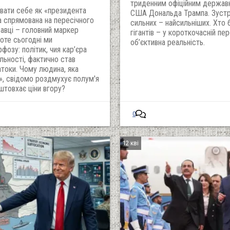
триденним офіційним держав
вати себе як «президента
США Дональда Трампа. Зустрі
 спрямована на пересічного
сильних – найсильніших. Хто 
равці – головний маркер
гігантів – у короткочасній пе
оте сьогодні ми
об’єктивна реальність.
озу: політик, чия кар’єра
льності, фактично став
токи. Чому людина, яка
», свідомо роздмухує полум'я
штовхає ціни вгору?
0
12 кві