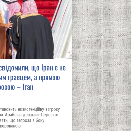
свідомили, що Іран є не
им гравцем, а прямою
розою – Iran
становить екзистенційну загрозу
ав. Арабські держави Перської
ати, що загроза з боку
 керованою.