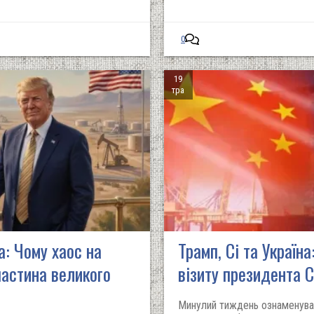
0
19
тра
а: Чому хаос на
Трамп, Сі та Україн
частина великого
візиту президента
Минулий тиждень ознаменува