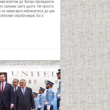
ним візитом до Китаю президента
ч сильних світу цього. Не просто
б не намагався наблизитися до цих
рспективі спроби марні. Бо є