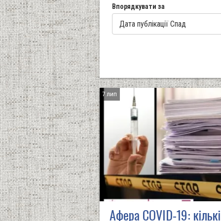
Впорядкувати за
7 лип
Афера COVID-19: кільк