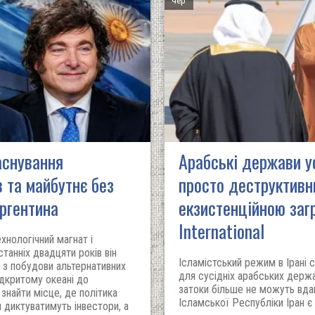
чер
аснування
Арабські держави у
 та майбутнє без
просто деструктивн
Аргентина
екзистенційною заг
International
хнологічний магнат і
станніх двадцяти років він
Ісламістський режим в Ірані 
 з побудови альтернативних
для сусідніх арабських держ
ідкритому океані до
затоки більше не можуть вдав
 знайти місце, де політика
Ісламської Республіки Іран є
 диктуватимуть інвестори, а