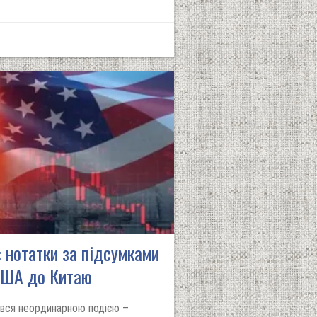
а: нотатки за підсумками
 США до Китаю
вся неординарною подією –