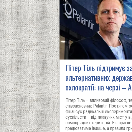
чер
Пітер Тіль підтримує з
альтернативних держав
охлократії: на черзі – 
Пітер Тіль – впливовий філософ, те
співзасновник Palantir. Протягом о
фінансує радикальні експерименти
суспільств – від плавучих міст у в
самоврядних територій. Він прагне
працюватиме інакше, а правила гри