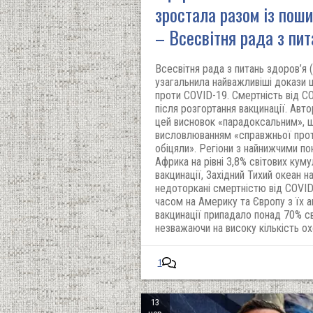
зростала разом із пош
– Всесвітня рада з пит
Всесвітня рада з питань здоров’я (
узагальнила найважливіші докази 
проти COVID-19. Смертність від C
після розгортання вакцинації. Ав
цей висновок «парадоксальним», щ
висловлюванням «справжньої прот
обіцяли». Регіони з найнижчими по
Африка на рівні 3,8% світових кум
вакцинації, Західний Тихий океан на
недоторкані смертністю від COVID
часом на Америку та Європу з їх 
вакцинації припадало понад 70% св
незважаючи на високу кількість ох
1
13