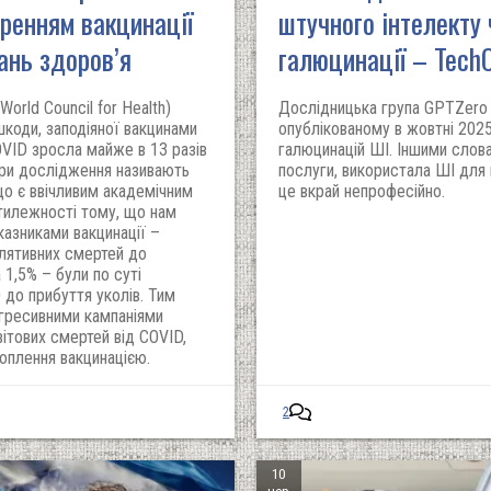
иренням вакцинації
штучного інтелекту
ань здоров’я
галюцинації – Tech
World Council for Health)
Дослідницька група GPTZero в
шкоди, заподіяної вакцинами
опублікованому в жовтні 2025
OVID зросла майже в 13 разів
галюцинацій ШІ. Іншими слова
тори дослідження називають
послуги, використала ШІ для н
о є ввічливим академічним
це вкрай непрофесійно.
илежності тому, що нам
казниками вакцинації –
улятивних смертей до
 1,5% – були по суті
 до прибуття уколів. Тим
агресивними кампаніями
ітових смертей від COVID,
оплення вакцинацією.
2
10