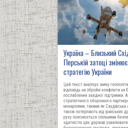
Україна – Близький Схід
Перській затоці змінює
стратегію України
Цей текст аналізує зміну геополіти
відповідь на збройні конфлікти на
послаблення західної підтримки. 
стратегічного оборонного партнер
монархіями, такими як Саудівська 
також потерпають від іранських др
руху пояснюється спільними безп
здатністю цих держав ухвалювати
бюрократичних зволікань, притама