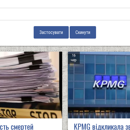
16
чер
ість смертей
KPMG відкликала зв