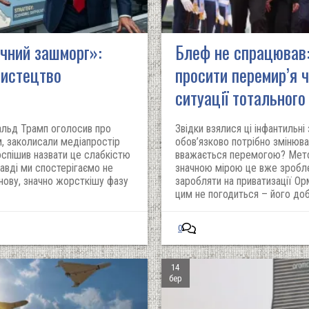
ічний зашморг»:
Блеф не спрацював:
мистецтво
просити перемир’я 
ситуації тотального
нальд Трамп оголосив про
Звідки взялися ці інфантильні
, заколисали медіапростір
обов’язково потрібно змінюва
оспішив назвати це слабкістю
вважається перемогою? Метою 
авді ми спостерігаємо не
значною мірою це вже зробле
 нову, значно жорсткішу фазу
заробляти на приватизації О
цим не погодиться – його доб
0
14
бер