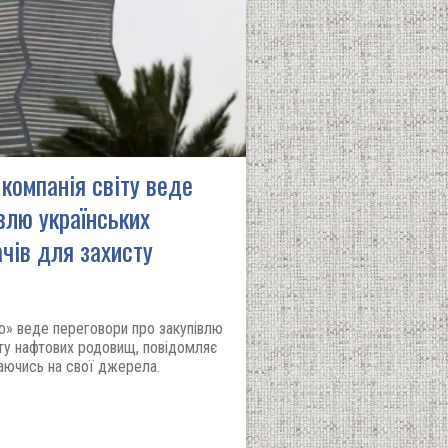
компанія світу веде
влю українських
чів для захисту
co» веде переговори про закупівлю
сту нафтових родовищ, повідомляє
лаючись на свої джерела.