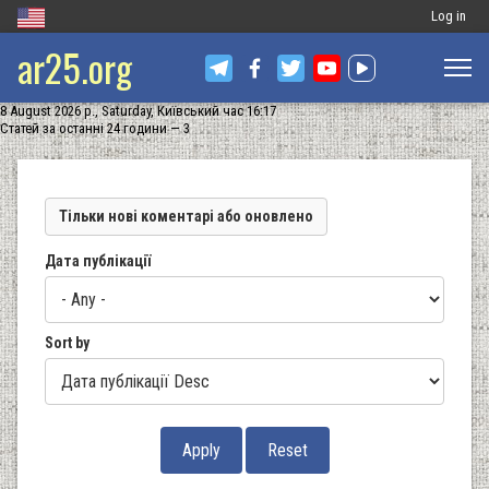
Меню
Log in
ar25.org
обліковог
запису
8 August 2026 р., Saturday, Київський час 16:17
користува
Статей за останні 24 години — 3
Тільки нові коментарі або оновлено
Дата публікації
Sort by