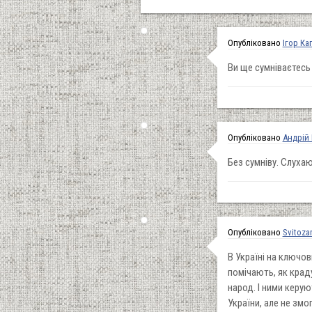
Опубліковано
Ігор Ка
Ви ще сумніваєтесь
Опубліковано
Андрій
Без сумніву. Слуха
Опубліковано
Svitoza
В Україні на ключо
помічають, як крад
народ. І ними керую
України, але не змо