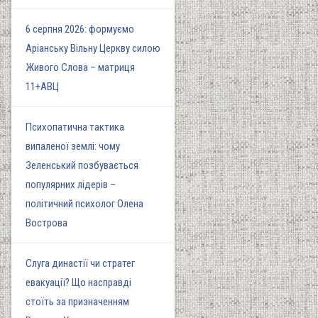
6 серпня 2026: формуємо
Аріанську Вільну Церкву силою
Живого Слова – матриця
11+АВЦ
Психопатична тактика
випаленої землі: чому
Зеленський позбувається
популярних лідерів –
політичний психолог Олена
Вострова
Слуга династії чи стратег
евакуації? Що насправді
стоїть за призначенням