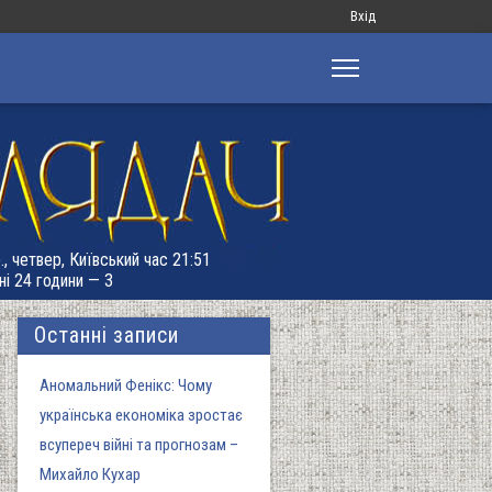
Меню
Вхід
облікового
запису
користувача
., четвер, Київський час 21:51
ні 24 години — 3
Останні записи
Аномальний Фенікс: Чому
українська економіка зростає
всупереч війні та прогнозам –
Михайло Кухар