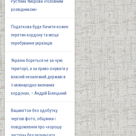
Рустема Умєрова «головним
розвідником»
Податкова буде бачити кожен
перетин кордону та місце
перебування українців
Україна бореться не за чужі
території, а за право існувати у
власній незалежній державі в
її міжнародно визнаних
кордонах, – Андрій Білецький
Вашингтон без здобутку:
чергові фото, обіцянки і
повідомлення про «хорошу
зустріч» без результату