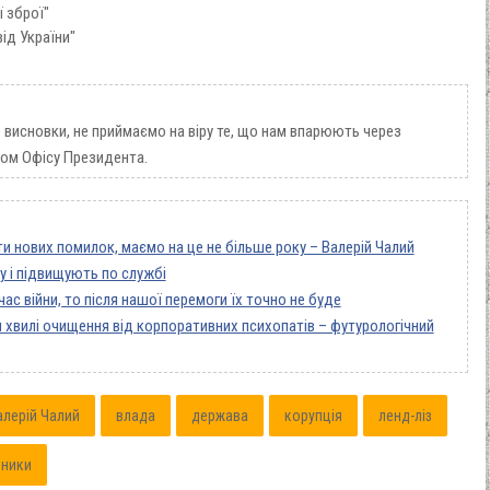
ї зброї"
від України"
висновки, не приймаємо на віру те, що нам впарюють через
ром Офісу Президента.
ти нових помилок, маємо на це не більше року – Валерій Чалий
у і підвищують по службі
ас війни, то після нашої перемоги їх точно не буде
 хвилі очищення від корпоративних психопатів – футурологічний
алерій Чалий
влада
держава
корупція
ленд-ліз
вники