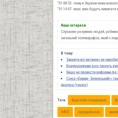
"01:08:53- чому в України нема власно
"01:14:47- яких змін будуть вимагати 
Наші інтереси
Слухаємо розумних людей, робимо 
загальний телемарафон, який є піа
В тему
Закрити всі питання і не нароби
Корупціонерам досі тиснуть рук
Якщо не провести реформи під ч
Союз «Єрмак–Зеленський» і три
прогноз (+аудіо)
Теги
боротьба з корупцією
В
НАТО
середній клас
чино