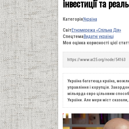
інвестиції та реал
Категорія
Україна
Світ
Етномережа «Спільна Дія»
Спецтема
Видатні українці
Моя оцінка корисності цієї стат
https://www.ar25.org/node/54163
Україна багатюща країна, можли
управління і корупція. Закордон
мільярда євро цільовим способо
України. Але мери міст сказали