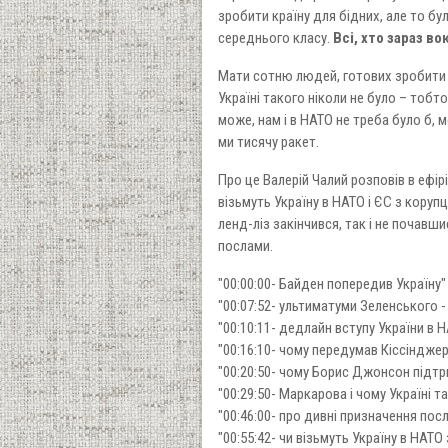
зробити країну для бідних, але то бул
середнього класу.
Всі, хто зараз в
Мати сотню людей, готових зробити і
Україні такого ніколи не було – тобт
може, нам і в НАТО не треба було б, м
ми тисячу ракет.
Про це Валерій Чалий розповів в ефір
візьмуть Україну в НАТО і ЄС з кору
ленд-ліз закінчився, так і не почавш
послами.
"00:00:00- Байден попередив Україну"
"00:07:52- ультиматуми Зеленського 
"00:10:11- дедлайн вступу України в 
"00:16:10- чому передумав Кіссінджер
"00:20:50- чому Борис Джонсон підтр
"00:29:50- Маркарова і чому Україні та
"00:46:00- про дивні призначення посл
"00:55:42- чи візьмуть Україну в НАТО