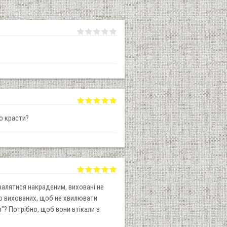
о красти?
валятися накраденим, виховані не
о вихованих, щоб не хвилювати
"? Потрібно, щоб вони втікали з