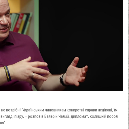
и не потрібні! Українським чиновникам конкретні справи нецікаві, їм
 вигляді піару, – розповів Валерій Чалий, дипломат, колишній посол
ня".