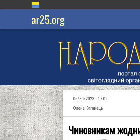
ar25.org
06/30/2023 - 17:02
Олена Каганець
Чиновникам жодним