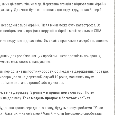
 яких цікавить тільки піар. Державна агенція з відновлення України –
зультату. Для чого було створювати цю структуру, питає Валерій
всередині самої України. Після війни може бути катастрофа. Всі
 повідомлення про факт корупції в Україні моніториться в США.
ня і корупція під час війни. Як знайти правильних людей і правильно
адники для розв'язання цих проблем – незворотність покарання,
уміють межі свого фінансування.
й період, а не на постійну роботу, бо
люди на державних посадах
о попрацював на державній службі 10 років, має взяти паузу.
що їм не вистачає грошей або ще чогось.
ють на державу, 5 років – в приватному секторі
. Потім
и на державу.
Така модель працює в багатьох країнах.
обудована країна середнього класу, будуть знову проблеми. "У нас в
для багатих, – каже Валерій Чалий. – Юлія Тимошенко спробувала