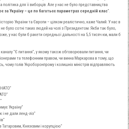
а політика для її виборців. Але у нас не було представництва
оює за Україну – це по багатьох параметрах середній клас
".
сторію України та Європи – цілком реалістично, каже Чалий. У нас в
о не було сотні таких людей на чолі з Президентом. Якби так було,
оже, у нас були б ракети середньої дальності на 5,5 тисяч км, мали б
і каналу "Є питання", у якому також обговорювали питання, чи
пціонерами та телефонним правом, чи винна Маркарова в тому, що
ись, чому голів Укроборонпрому і колишніх міністрів відправляють
- НАТО"
НАТО"
"
имує Україну"
к і не дали ленд-ліз"
ів"
 з Татаровим, Князєвим і корупцією"