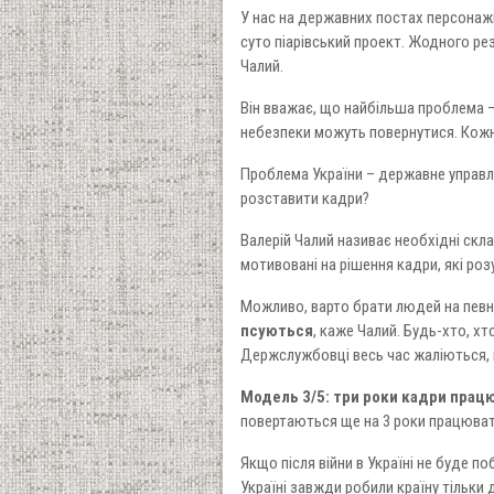
У нас на державних постах персонажі,
суто піарівський проект. Жодного ре
Чалий.
Він вважає, що найбільша проблема – 
небезпеки можуть повернутися. Кожне
Проблема України – державне управлін
розставити кадри?
Валерій Чалий називає необхідні скл
мотивовані на рішення кадри, які роз
Можливо, варто брати людей на певни
псуються
, каже Чалий. Будь-хто, хт
Держслужбовці весь час жаліються, 
Модель 3/5: три роки кадри працю
повертаються ще на 3 роки працюват
Якщо після війни в Україні не буде п
Україні завжди робили країну тільки 