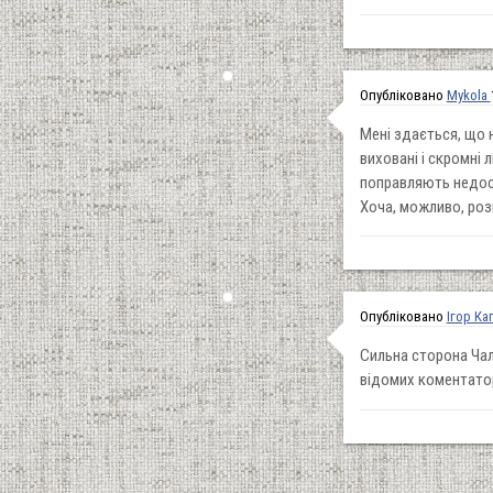
Опубліковано
Mykola
Мені здається, що 
виховані і скромні 
поправляють недост
Хоча, можливо, роз
Опубліковано
Ігор Ка
Сильна сторона Чало
відомих коментатор