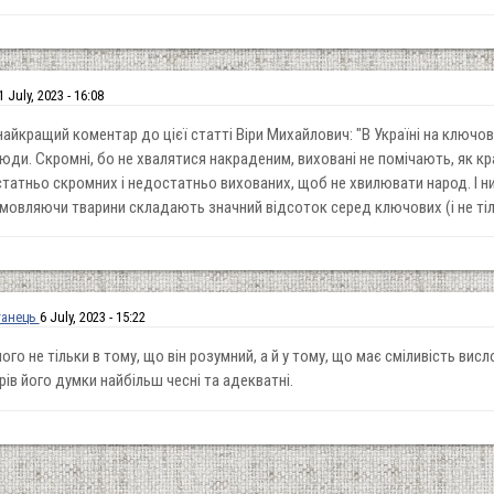
1 July, 2023 - 16:08
найкращий коментар до цієї статті Віри Михайлович: "В Україні на ключо
люди. Скромні, бо не хвалятися накраденим, виховані не помічають, як кр
атньо скромних і недостатньо вихованих, щоб не хвилювати народ. І н
мовляючи тварини складають значний відсоток серед ключових (і не ті
ганець
6 July, 2023 - 15:22
го не тільки в тому, що він розумний, а й у тому, що має сміливість висл
ів його думки найбільш чесні та адекватні.