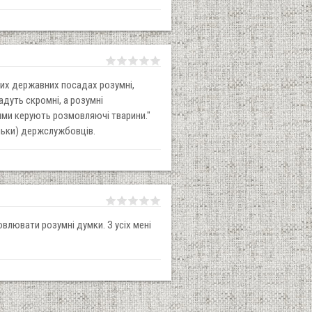
вих державних посадах розумні,
адуть скромні, а розумні
ими керують розмовляючі тварини."
льки) держслужбовців.
овлювати розумні думки. З усіх мені