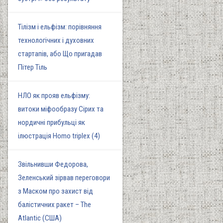
Тілізм і ельфізм: порівняння
технологічних і духовних
стартапів, або Що пригадав
Пітер Тіль
НЛО як прояв ельфізму:
витоки міфообразу Сірих та
нордичні прибульці як
ілюстрація Homo triplex (4)
Звільнивши Федорова,
Зеленський зірвав переговори
з Маском про захист від
балістичних ракет – The
Atlantic (США)