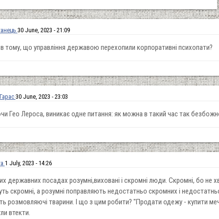
ганець
30 June, 2023 - 21:09
 в тому, що управління державою перехопили корпоративні психопати?
 Гарас
30 June, 2023 - 23:03
ючи Гео Лероса, виникає одне питання: як можна в такий час так безбожн
ra
1 July, 2023 - 14:26
вих державних посадах розумні,виховані і скромні люди. Скромні, бо не х
уть скромні, а розумні поправляють недостатньо скромних і недостатнь
ть розмовляючі тварини. І що з цим робити? "Продати одежу - купити меч
гли втекти.