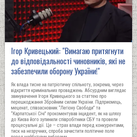
Ігор Кривецький: "Вимагаю притягнути
до відповідальності чиновників, які не
забезпечили оборону України!"
Як влада тисне на патріотичну спільноту, зокрема, через
відкриття кримінальних проваджень. Абсурдним виглядає
звинувачення Ігоря Кривецького за статтею про
перешкоджання Збройним силам України. Підприємець,
меценат, співзасновник “Легіону Свободи” та
“Карпатської Січі” прокоментував інцидент, як на шляху
до Києва його зупинили співробітники СБУ та провели
процесуальні дії. Це – страх влади перед конкурентами,
тиск на незручних, спроба зачистити політичне поле
перед майбутніми виборами.