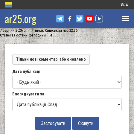
Меню
Вхід
ar25.org
обліков
запису
7 серпня 2026 р., п'ятниця, Київський час 22:36
користу
Статей за останні 24 години — 4
Тільки нові коментарі або оновлено
Дата публікації
Впорядкувати за