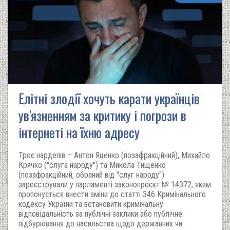
Елітні злодії хочуть карати українців
ув'язненням за критику і погрози в
інтернеті на їхню адресу
Троє нардепів – Антон Яценко (позафракційний), Михайло
Крячко ("слуга народу") та Микола Тищенко
(позафракційний, обраний від "слуг народу")
зареєстрували у парламенті законопроєкт № 14372, яким
пропонується внести зміни до статті 346 Кримінального
кодексу України та встановити кримінальну
відповідальність за публічні заклики або публічне
підбурювання до насильства щодо державних чи