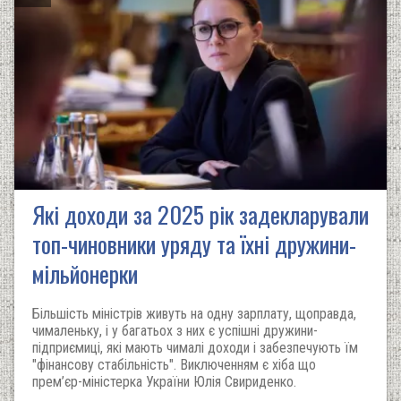
Які доходи за 2025 рік задекларували
топ-чиновники уряду та їхні дружини-
мільйонерки
Більшість міністрів живуть на одну зарплату, щоправда,
чималеньку, і у багатьох з них є успішні дружини-
підприємиці, які мають чималі доходи і забезпечують їм
"фінансову стабільність". Виключенням є хіба що
прем’єр-міністерка України Юлія Свириденко.