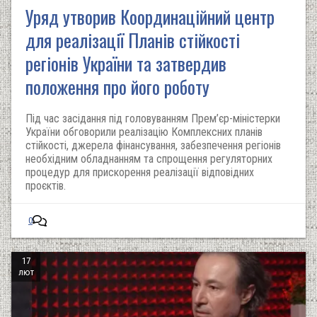
Уряд утворив Координаційний центр
для реалізації Планів стійкості
регіонів України та затвердив
положення про його роботу
Під час засідання під головуванням Прем’єр-міністерки
України обговорили реалізацію Комплексних планів
стійкості, джерела фінансування, забезпечення регіонів
необхідним обладнанням та спрощення регуляторних
процедур для прискорення реалізації відповідних
проєктів.
0
17
лют