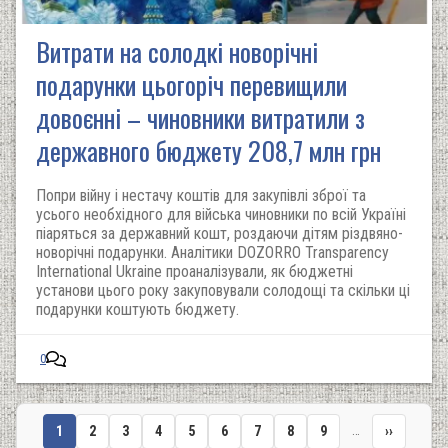
Витрати на солодкі новорічні
подарунки цьогоріч перевищили
довоєнні – чиновники витратили з
державного бюджету 208,7 млн грн
Попри війну і нестачу коштів для закупівлі зброї та
усього необхідного для війська чиновники по всій Україні
піаряться за державний кошт, роздаючи дітям різдвяно-
новорічні подарунки. Аналітики DOZORRO Transparency
International Ukraine проаналізували, як бюджетні
установи цього року закуповували солодощі та скільки ці
подарунки коштують бюджету.
0
…
Поточна
1
Сторінка
2
Сторінка
3
Сторінка
4
Сторінка
5
Сторінка
6
Сторінка
7
Сторінка
8
Сторінка
9
Наступна
››