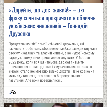
«Даруйте, що досі живий!» – цю
фразу хочеться прокричати в обличчя
українських чиновників – Геннадій
Друзенко
Представники тієї самої «тіньової держави», які
називають себе «службовцями», майже завжди служать
своєму «хазяїну» та власній кишені, а не «українському
народу», якому наче присягалися служити. У березні
2022 року, коли вся ця «тіньова держава» вмить
розчинилася по закордонах і «мукачівських котлах», в
Україні стало неймовірно вільно дихати. Наче країна на
мить здихалася цього липкого бюрократичного
павутиння. Але вони повернулися...
0
4 кві