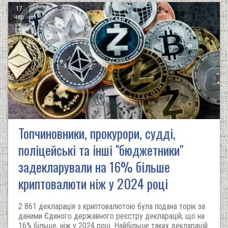
17
чер
Топчиновники, прокурори, судді,
поліцейські та інші "бюджетники"
задекларували на 16% більше
криптовалюти ніж у 2024 році
2 861 декларація з криптовалютою була подана торік за
даними Єдиного державного реєстру декларацій, що на
16% більше, ніж у 2024 році. Найбільше таких декларацій