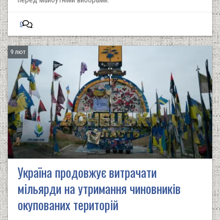
0
9 лют
Україна продовжує витрачати
мільярди на утримання чиновників
окупованих територій