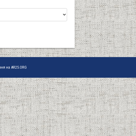
ння на AR25.ORG