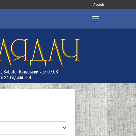
Меню
Accedi
облікового
запису
користувача
., Sabato, Київський час 07:03
ні 24 години — 4