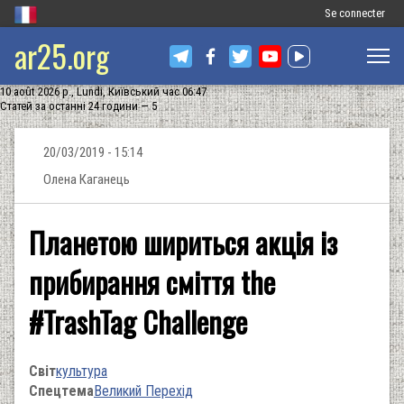
Меню
Se connecter
ar25.org
облікового
запису
10 août 2026 р., Lundi, Київський час 06:47
користувача
Статей за останні 24 години — 5
20/03/2019 - 15:14
Олена Каганець
Планетою шириться акція із
прибирання сміття the
#TrashTag Challenge
Світ
культура
Спецтема
Великий Перехід