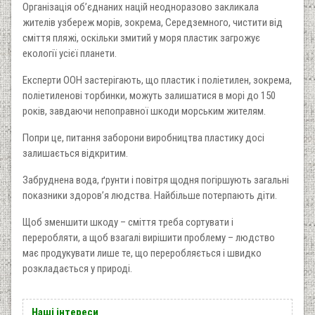
Організація об’єднаних націй неодноразово закликала
жителів узбереж морів, зокрема, Середземного, чистити від
сміття пляжі, оскільки змитий у моря пластик загрожує
екології усієї планети.
Експерти ООН застерігають, що пластик і поліетилен, зокрема,
поліетиленові торбинки, можуть залишатися в морі до 150
років, завдаючи непоправної шкоди морським жителям.
Попри це, питання заборони виробництва пластику досі
залишається відкритим.
Забруднена вода, ґрунти і повітря щодня погіршують загальні
показники здоров’я людства. Найбільше потерпають діти.
Щоб зменшити шкоду – сміття треба сортувати і
переробляти, а щоб взагалі вирішити проблему – людство
має продукувати лише те, що переробляється і швидко
розкладається у природі.
Наші інтереси