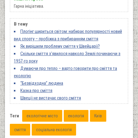
Гарна ініціатива.
В тему
Плогінг шириться світом: набирає популярності новий
вид спорту – пробіжка з прибиранням сміття
Як вирішили проблему сміття у Швейцарії?
Скільки сміття з'явилося навколо Землі починаючи з
1957-го року
Думаючи про тепло – варто говорити про сміття та
екологію
“Безвідходна” людина
Казка про сміття
Швеції не вистачає свого сміття
Теги
екологічне місто
екологія
Київ
сміття
соціальна екологія