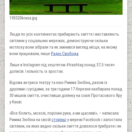
190320krasa.jpg
Люди по усіх континентах прибирають сміття і виставляють
світлини у соціальних мережах, демонструючи скільки
мотлоху вони зібрали та як змінився вигляд місця, на якому
вони працювали, пише
Радіо Свобода
.
Лише в Instagram під хештегом #trashtag​ понад 37,5 тисяч
дописів. І кількість їх зроcтає.
Відома актриса театру та кіно Римма Зюбіна
,
разом із
друзями і сусідами, за три години 17 березня назбирала понад
30 мішків сміття, очистивши ділянку на схилі Протасового Яру
у Києві.
«Все болить, мозолі, порізані руки, а ми щасливі», – написала
Римма Зюбіна на своїй
сторінці
у мережі Facebook і запостила
світлини, на яких видно скільки сміття довелося прибрати і як