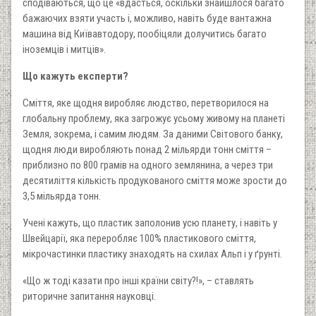
сподіваються, що це «вдасться, оскільки знайшлося багато
бажаючих взяти участь і, можливо, навіть буде вантажна
машина від Київавтодору, пообіцяли долучитись багато
іноземців і митців».
Що кажуть експерти?
Сміття, яке щодня виробляє людство, перетворилося на
глобальну проблему, яка загрожує усьому живому на планеті
Земля, зокрема, і самим людям. За даними Світового банку,
щодня люди виробляють понад 2 мільярди тонн сміття –
приблизно по 800 грамів на одного землянина, а через три
десятиліття кількість продукованого сміття може зрости до
3,5 мільярда тонн.
Учені кажуть, що пластик заполонив усю планету, і навіть у
Швейцарії, яка переробляє 100% пластикового сміття,
мікрочастинки пластику знаходять на схилах Альп і у ґрунті.
«Що ж тоді казати про інші країни світу?!», – ставлять
риторичне запитання науковці.