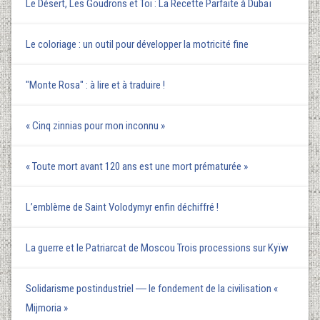
Le Désert, Les Goudrons et Toi : La Recette Parfaite à Dubaï
Le coloriage : un outil pour développer la motricité fine
"Monte Rosa" : à lire et à traduire !
« Cinq zinnias pour mon inconnu »
« Toute mort avant 120 ans est une mort prématurée »
L’emblème de Saint Volodymyr enfin déchiffré !
La guerre et le Patriarcat de Moscou Trois processions sur Kyїw
Solidarisme postindustriel ― le fondement de la civilisation «
Mijmoria »