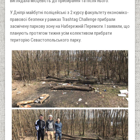
виглядала місцевість до прибирання та після нього.
У Дніпрі майбутні поліцейські з 2 курсу факультету економіко-
правової безпеки у рамках Trashtag Challenge прибрали
засмічену паркову зону на Набережній Перемоги. І заявили, що
планують протягом тижня усім колективом прибрати
територію Севастопольського парку.