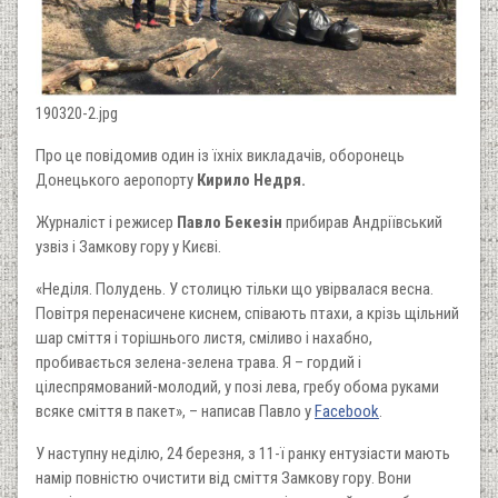
190320-2.jpg
Про це повідомив один із їхніх викладачів, оборонець
Донецького аеропорту
Кирило Недря.
Журналіст і режисер
Павло Бекезін
прибирав Андріївський
узвіз і Замкову гору у Києві.
«Неділя. Полудень. У столицю тільки що увірвалася весна.
Повітря перенасичене киснем, співають птахи, а крізь щільний
шар сміття і торішнього листя, сміливо і нахабно,
пробивається зелена-зелена трава. Я – гордий і
цілеспрямований-молодий, у позі лева, гребу обома руками
всяке сміття в пакет», – написав Павло у
Facebook
.
У наступну неділю, 24 березня, з 11-ї ранку ентузіасти мають
намір повністю очистити від сміття Замкову гору. Вони