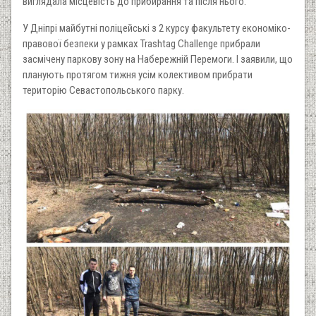
виглядала місцевість до прибирання та після нього.
У Дніпрі майбутні поліцейські з 2 курсу факультету економіко-
правової безпеки у рамках Trashtag Challenge прибрали
засмічену паркову зону на Набережній Перемоги. І заявили, що
планують протягом тижня усім колективом прибрати
територію Севастопольського парку.