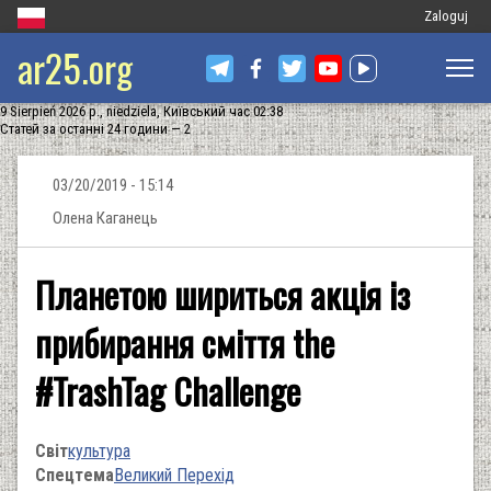
Меню
Zaloguj
ar25.org
облікового
запису
9 Sierpień 2026 р., niedziela, Київський час 02:38
користувач
Статей за останні 24 години — 2
03/20/2019 - 15:14
Олена Каганець
Планетою шириться акція із
прибирання сміття the
#TrashTag Challenge
Світ
культура
Спецтема
Великий Перехід