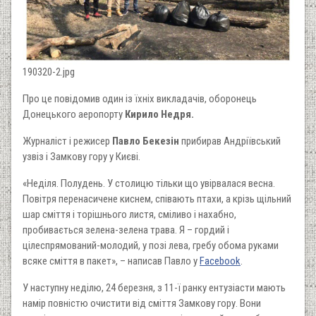
190320-2.jpg
Про це повідомив один із їхніх викладачів, оборонець
Донецького аеропорту
Кирило Недря.
Журналіст і режисер
Павло Бекезін
прибирав Андріївський
узвіз і Замкову гору у Києві.
«Неділя. Полудень. У столицю тільки що увірвалася весна.
Повітря перенасичене киснем, співають птахи, а крізь щільний
шар сміття і торішнього листя, сміливо і нахабно,
пробивається зелена-зелена трава. Я – гордий і
цілеспрямований-молодий, у позі лева, гребу обома руками
всяке сміття в пакет», – написав Павло у
Facebook
.
У наступну неділю, 24 березня, з 11-ї ранку ентузіасти мають
намір повністю очистити від сміття Замкову гору. Вони