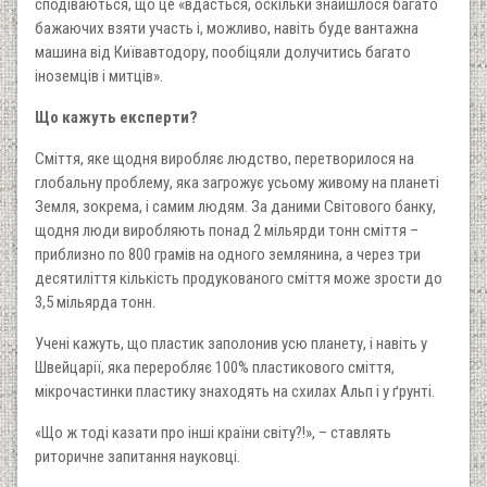
сподіваються, що це «вдасться, оскільки знайшлося багато
бажаючих взяти участь і, можливо, навіть буде вантажна
машина від Київавтодору, пообіцяли долучитись багато
іноземців і митців».
Що кажуть експерти?
Сміття, яке щодня виробляє людство, перетворилося на
глобальну проблему, яка загрожує усьому живому на планеті
Земля, зокрема, і самим людям. За даними Світового банку,
щодня люди виробляють понад 2 мільярди тонн сміття –
приблизно по 800 грамів на одного землянина, а через три
десятиліття кількість продукованого сміття може зрости до
3,5 мільярда тонн.
Учені кажуть, що пластик заполонив усю планету, і навіть у
Швейцарії, яка переробляє 100% пластикового сміття,
мікрочастинки пластику знаходять на схилах Альп і у ґрунті.
«Що ж тоді казати про інші країни світу?!», – ставлять
риторичне запитання науковці.