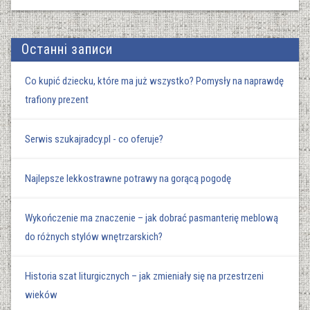
Останні записи
Co kupić dziecku, które ma już wszystko? Pomysły na naprawdę
trafiony prezent
Serwis szukajradcy.pl - co oferuje?
Najlepsze lekkostrawne potrawy na gorącą pogodę
Wykończenie ma znaczenie – jak dobrać pasmanterię meblową
do różnych stylów wnętrzarskich?
Historia szat liturgicznych – jak zmieniały się na przestrzeni
wieków