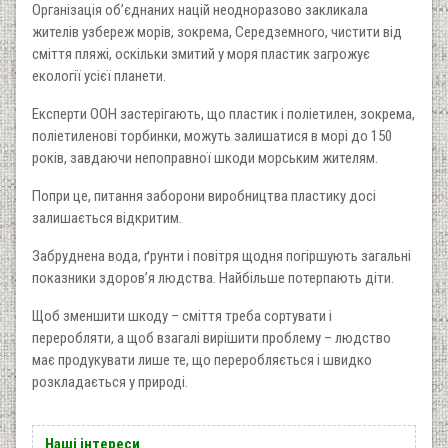
Організація об’єднаних націй неодноразово закликала
жителів узбереж морів, зокрема, Середземного, чистити від
сміття пляжі, оскільки змитий у моря пластик загрожує
екології усієї планети.
Експерти ООН застерігають, що пластик і поліетилен, зокрема,
поліетиленові торбинки, можуть залишатися в морі до 150
років, завдаючи непоправної шкоди морським жителям.
Попри це, питання заборони виробництва пластику досі
залишається відкритим.
Забруднена вода, ґрунти і повітря щодня погіршують загальні
показники здоров’я людства. Найбільше потерпають діти.
Щоб зменшити шкоду – сміття треба сортувати і
переробляти, а щоб взагалі вирішити проблему – людство
має продукувати лише те, що переробляється і швидко
розкладається у природі.
Наші інтереси