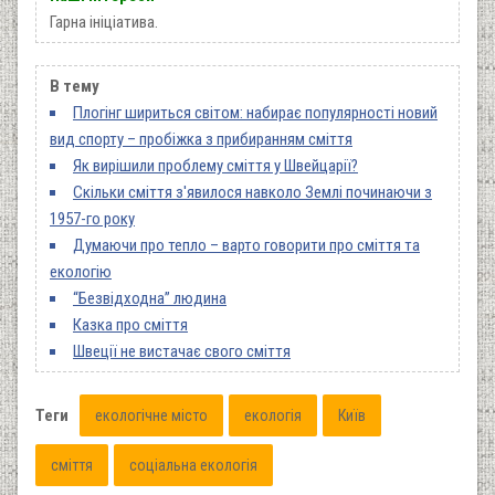
Гарна ініціатива.
В тему
Плогінг шириться світом: набирає популярності новий
вид спорту – пробіжка з прибиранням сміття
Як вирішили проблему сміття у Швейцарії?
Скільки сміття з'явилося навколо Землі починаючи з
1957-го року
Думаючи про тепло – варто говорити про сміття та
екологію
“Безвідходна” людина
Казка про сміття
Швеції не вистачає свого сміття
Теги
екологічне місто
екологія
Київ
сміття
соціальна екологія