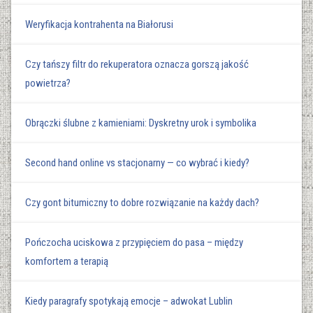
Weryfikacja kontrahenta na Białorusi
Czy tańszy filtr do rekuperatora oznacza gorszą jakość
powietrza?
Obrączki ślubne z kamieniami: Dyskretny urok i symbolika
Second hand online vs stacjonarny — co wybrać i kiedy?
Czy gont bitumiczny to dobre rozwiązanie na każdy dach?
Pończocha uciskowa z przypięciem do pasa – między
komfortem a terapią
Kiedy paragrafy spotykają emocje – adwokat Lublin