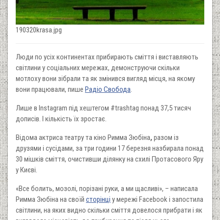
190320krasa.jpg
Люди по усіх континентах прибирають сміття і виставляють
світлини у соціальних мережах, демонструючи скільки
мотлоху вони зібрали та як змінився вигляд місця, на якому
вони працювали, пише
Радіо Свобода
.
Лише в Instagram під хештегом #trashtag​ понад 37,5 тисяч
дописів. І кількість їх зроcтає.
Відома актриса театру та кіно Римма Зюбіна
,
разом із
друзями і сусідами, за три години 17 березня назбирала понад
30 мішків сміття, очистивши ділянку на схилі Протасового Яру
у Києві.
«Все болить, мозолі, порізані руки, а ми щасливі», – написала
Римма Зюбіна на своїй
сторінці
у мережі Facebook і запостила
світлини, на яких видно скільки сміття довелося прибрати і як