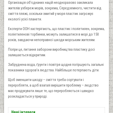
Організація об’єднаних націй неодноразово закликала
жителів узбереж морів, зокрема, Середземного, чистити від
сміття пляжі, оскільки змитий у моря пластик загрожує
екології усієї планети.
Експерти ООН застерігають, що пластик і поліетилен, зокрема,
поліетиленові торбинки, можуть залишатися в морі до 150
років, завдаючи непоправної шкоди морським жителям.
Попри це, питання заборони виробництва пластику досі
залишається відкритим.
Забруднена вода, ґрунти і повітря щодня погіршують загальні
показники здоров’я людства. Найбільше потерпають діти.
Щоб зменшити шкоду – сміття треба сортувати і
переробляти, а щоб взагалі вирішити проблему – людство
має продукувати лише те, що переробляється і швидко
розкладається у природі.
Наші інтереси