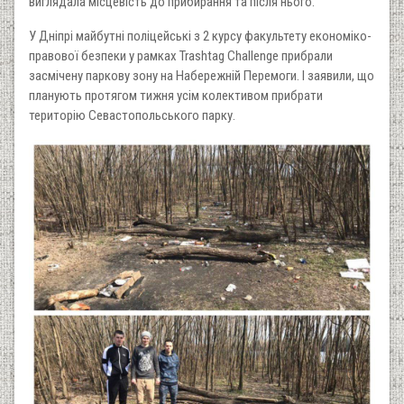
виглядала місцевість до прибирання та після нього.
У Дніпрі майбутні поліцейські з 2 курсу факультету економіко-
правової безпеки у рамках Trashtag Challenge прибрали
засмічену паркову зону на Набережній Перемоги. І заявили, що
планують протягом тижня усім колективом прибрати
територію Севастопольського парку.