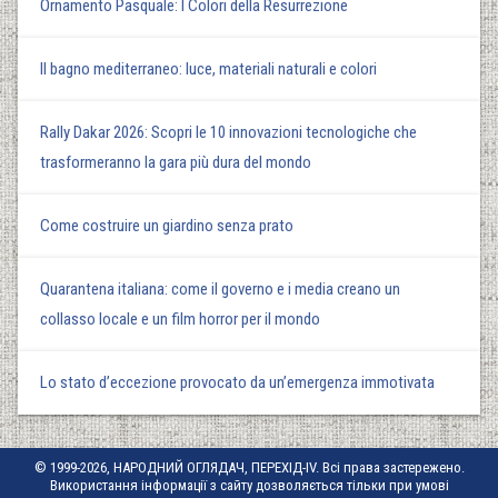
Ornamento Pasquale: I Colori della Resurrezione
Il bagno mediterraneo: luce, materiali naturali e colori
Rally Dakar 2026: Scopri le 10 innovazioni tecnologiche che
trasformeranno la gara più dura del mondo
Come costruire un giardino senza prato
Quarantena italiana: come il governo e i media creano un
collasso locale e un film horror per il mondo
Lo stato d’eccezione provocato da un’emergenza immotivata
© 1999-2026, НАРОДНИЙ ОГЛЯДАЧ, ПЕРЕХІД-IV. Всі права застережено.
Використання інформації з сайту дозволяється тільки при умові