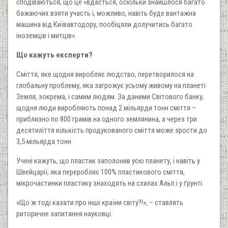
сподіваються, що це «вдасться, оскільки знайшлося багато
бажаючих взяти участь і, можливо, навіть буде вантажна
машина від Київавтодору, пообіцяли долучитись багато
іноземців і митців».
Що кажуть експерти?
Сміття, яке щодня виробляє людство, перетворилося на
глобальну проблему, яка загрожує усьому живому на планеті
Земля, зокрема, і самим людям. За даними Світового банку,
щодня люди виробляють понад 2 мільярди тонн сміття –
приблизно по 800 грамів на одного землянина, а через три
десятиліття кількість продукованого сміття може зрости до
3,5 мільярда тонн.
Учені кажуть, що пластик заполонив усю планету, і навіть у
Швейцарії, яка переробляє 100% пластикового сміття,
мікрочастинки пластику знаходять на схилах Альп і у ґрунті.
«Що ж тоді казати про інші країни світу?!», – ставлять
риторичне запитання науковці.