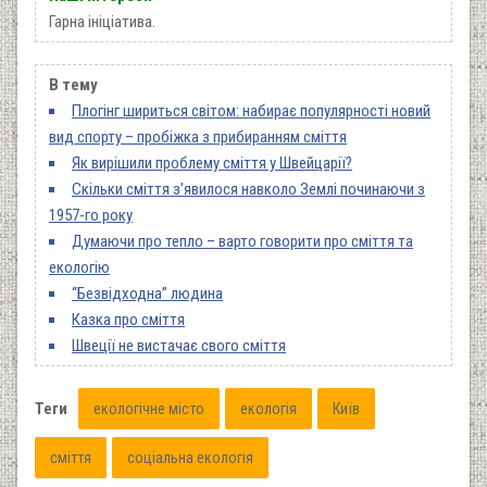
Гарна ініціатива.
В тему
Плогінг шириться світом: набирає популярності новий
вид спорту – пробіжка з прибиранням сміття
Як вирішили проблему сміття у Швейцарії?
Скільки сміття з'явилося навколо Землі починаючи з
1957-го року
Думаючи про тепло – варто говорити про сміття та
екологію
“Безвідходна” людина
Казка про сміття
Швеції не вистачає свого сміття
Теги
екологічне місто
екологія
Київ
сміття
соціальна екологія