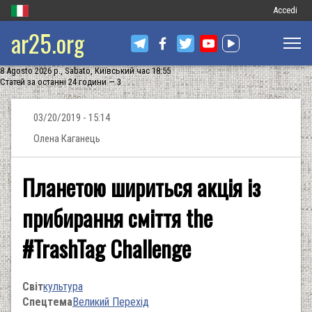
Меню
Accedi
ar25.org
обліковог
запису
8 Agosto 2026 р., Sabato, Київський час 18:55
користува
Статей за останні 24 години — 3
03/20/2019 - 15:14
Олена Каганець
Планетою шириться акція із
прибирання сміття the
#TrashTag Challenge
Світ
культура
Спецтема
Великий Перехід