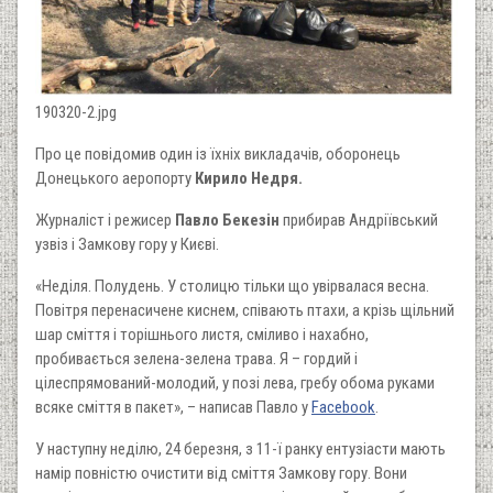
190320-2.jpg
Про це повідомив один із їхніх викладачів, оборонець
Донецького аеропорту
Кирило Недря.
Журналіст і режисер
Павло Бекезін
прибирав Андріївський
узвіз і Замкову гору у Києві.
«Неділя. Полудень. У столицю тільки що увірвалася весна.
Повітря перенасичене киснем, співають птахи, а крізь щільний
шар сміття і торішнього листя, сміливо і нахабно,
пробивається зелена-зелена трава. Я – гордий і
цілеспрямований-молодий, у позі лева, гребу обома руками
всяке сміття в пакет», – написав Павло у
Facebook
.
У наступну неділю, 24 березня, з 11-ї ранку ентузіасти мають
намір повністю очистити від сміття Замкову гору. Вони