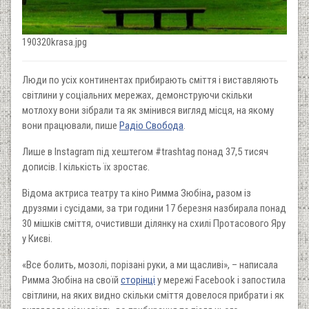
190320krasa.jpg
Люди по усіх континентах прибирають сміття і виставляють
світлини у соціальних мережах, демонструючи скільки
мотлоху вони зібрали та як змінився вигляд місця, на якому
вони працювали, пише
Радіо Свобода
.
Лише в Instagram під хештегом #trashtag​ понад 37,5 тисяч
дописів. І кількість їх зроcтає.
Відома актриса театру та кіно Римма Зюбіна
,
разом із
друзями і сусідами, за три години 17 березня назбирала понад
30 мішків сміття, очистивши ділянку на схилі Протасового Яру
у Києві.
«Все болить, мозолі, порізані руки, а ми щасливі», – написала
Римма Зюбіна на своїй
сторінці
у мережі Facebook і запостила
світлини, на яких видно скільки сміття довелося прибрати і як