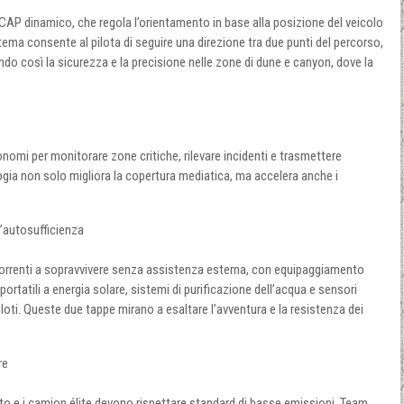
l CAP dinamico, che regola l’orientamento in base alla posizione del veicolo
tema consente al pilota di seguire una direzione tra due punti del percorso,
ndo così la sicurezza e la precisione nelle zone di dune e canyon, dove la
onomi per monitorare zone critiche, rilevare incidenti e trasmettere
gia non solo migliora la copertura mediatica, ma accelera anche i
l’autosufficienza
correnti a sopravvivere senza assistenza esterna, con equipaggiamento
portatili a energia solare, sistemi di purificazione dell’acqua e sensori
iloti. Queste due tappe mirano a esaltare l’avventura e la resistenza dei
re
to e i camion élite devono rispettare standard di basse emissioni. Team