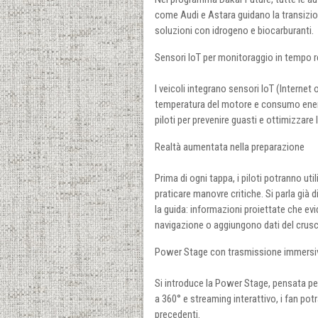
come Audi e Astara guidano la transizion
soluzioni con idrogeno e biocarburanti.
Sensori IoT per monitoraggio in tempo r
I veicoli integrano sensori IoT (Interne
temperatura del motore e consumo energ
piloti per prevenire guasti e ottimizzare 
Realtà aumentata nella preparazione
Prima di ogni tappa, i piloti potranno ut
praticare manovre critiche. Si parla già
la guida: informazioni proiettate che evid
navigazione o aggiungono dati del crusc
Power Stage con trasmissione immersi
Si introduce la Power Stage, pensata per
a 360° e streaming interattivo, i fan pot
precedenti.