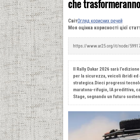
che trasformeranno
Світ
Огляд корисних речей
Моя оцінка корисності цієї стат
https://www.ar25.org/it/node/5991
Il Rally Dakar 2026 sarà l’edizione
per la sicurezza, veicoli ibridi ed
strategica.Dieci progressi tecnol
maratona-rifugio, IA predittiva, 
Stage, segnando un futuro sosteni