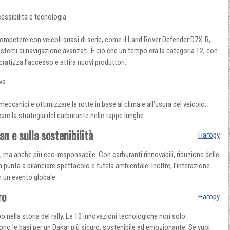
essibilità e tecnologia
mpetere con veicoli quasi di serie, come il Land Rover Defender D7X-R,
sistemi di navigazione avanzati. È ciò che un tempo era la categoria T2, con
ratizza l’accesso e attira nuovi produttori.
iva
meccanici e ottimizzare le rotte in base al clima e all’usura del veicolo.
are la strategia del carburante nelle tappe lunghe.
an e sulla sostenibilità
Нагору
, ma anche più eco-responsabile. Con carburanti rinnovabili, riduzione delle
a punta a bilanciare spettacolo e tutela ambientale. Inoltre, l’interazione
n un evento globale.
ro
Нагору
 nella storia del rally. Le 10 innovazioni tecnologiche non solo
no le basi per un Dakar più sicuro, sostenibile ed emozionante. Se vuoi