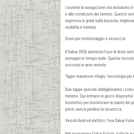
I sistemi di navigazione ora includono i
e alle condizioni del terreno. Questo sis
espressa in gradi sulla bussola, migliora
visibilità è minima.
Droni per monitoraggio e sicurezza
Il Dakar 2026 aumenta l’uso di droni aut
immagini in tempo reale. Questa tecnolo
soccorsi in aree remote.
Tappe maratona-rifugio: tecnologia per 
Due tappe speciali obbligheranno i con
minimo. Qui entrano in gioco dispositivi 
biometrici per monitorare la salute dei p
piloti, senza perdere la sicurezza.
Veicoli ibridi ed elettrici: l’era Dakar Futu
Nel programma Dakar Future, tutte le au