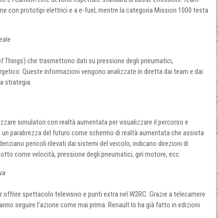
e con prototipi elettrici e a e-fuel, mentre la categoria Mission 1000 testa
eale
t of Things) che trasmettono dati su pressione degli pneumatici,
etico. Queste informazioni vengono analizzate in diretta dai team e dai
la strategia.
ilizzare simulatori con realtà aumentata per visualizzare il percorso e
 di un parabrezza del futuro come schermo di realtà aumentata che assista
enziano pericoli rilevati dai sistemi del veicolo, indicano direzioni di
otto come velocità, pressione degli pneumatici, giri motore, ecc.
va
 offrire spettacolo televisivo e punti extra nel W2RC. Grazie a telecamere
ranno seguire l’azione come mai prima. Renault lo ha già fatto in edizioni