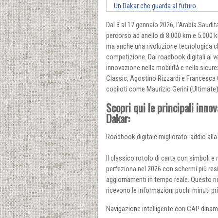
Un Dakar che guarda al futuro
Dal 3 al 17 gennaio 2026, l’Arabia Saudi
percorso ad anello di 8.000 km e 5.000 
ma anche una rivoluzione tecnologica che
competizione. Dai roadbook digitali ai v
innovazione nella mobilità e nella sicu
Classic, Agostino Rizzardi e Francesca 
copiloti come Maurizio Gerini (Ultimate), t
Scopri qui le principali inno
Dakar:
Roadbook digitale migliorato: addio alla
Il classico rotolo di carta con simboli e 
perfeziona nel 2026 con schermi più resi
aggiornamenti in tempo reale. Questo ridu
ricevono le informazioni pochi minuti pr
Navigazione intelligente con CAP dinam