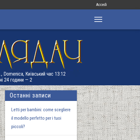
Меню
Accedi
облікового
запису
користувача
., Domenica, Київський час 13:12
ні 24 години — 2
Останні записи
Letti per bambini: come scegliere
il modello perfetto per i tuoi
piccoli?