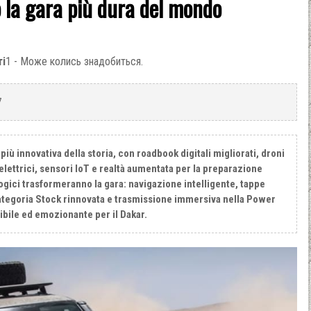
 la gara più dura del mondo
ті
1 - Може колись знадобиться.
7
 più innovativa della storia, con roadbook digitali migliorati, droni
 elettrici, sensori IoT e realtà aumentata per la preparazione
ogici trasformeranno la gara: navigazione intelligente, tappe
categoria Stock rinnovata e trasmissione immersiva nella Power
bile ed emozionante per il Dakar.