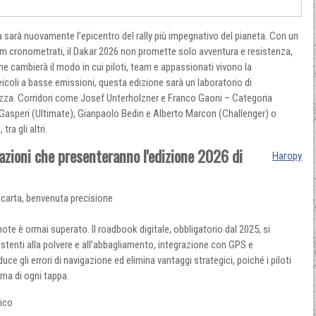
ta sarà nuovamente l’epicentro del rally più impegnativo del pianeta. Con un
km cronometrati, il Dakar 2026 non promette solo avventura e resistenza,
 cambierà il modo in cui piloti, team e appassionati vivono la
eicoli a basse emissioni, questa edizione sarà un laboratorio di
rezza. Corridori come Josef Unterholzner e Franco Gaoni – Categoria
Gasperi (Ultimate), Gianpaolo Bedin e Alberto Marcon (Challenger) o
ra gli altri.
vazioni che presenteranno l'edizione 2026 di
Нагору
 carta, benvenuta precisione
note è ormai superato. Il roadbook digitale, obbligatorio dal 2025, si
stenti alla polvere e all’abbagliamento, integrazione con GPS e
ce gli errori di navigazione ed elimina vantaggi strategici, poiché i piloti
ima di ogni tappa.
ico