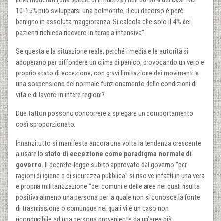
10-15% può svilupparsi una polmonite, il cui decorso è però
benigno in assoluta maggioranza. Si calcola che solo il 4% dei
pazienti richieda ricovero in terapia intensiva”.
Se questa è la situazione reale, perché i media e le autorità si
adoperano per diffondere un clima di panico, provocando un vero e
proprio stato di eccezione, con gravi limitazione dei movimenti e
una sospensione del normale funzionamento delle condizioni di
vita e di lavoro in intere regioni?
Due fattori possono concorrere a spiegare un comportamento
così sproporzionato.
Innanzitutto si manifesta ancora una volta la tendenza crescente
a usare lo
stato di eccezione come paradigma normale di
governo
. Il decreto-legge subito approvato dal governo “per
ragioni di igiene e di sicurezza pubblica” si risolve infatti in una vera
e propria militarizzazione “dei comuni e delle aree nei quali risulta
positiva almeno una persona per la quale non si conosce la fonte
di trasmissione o comunque nei quali vi è un caso non
riconducibile ad una persona proveniente da un’area già