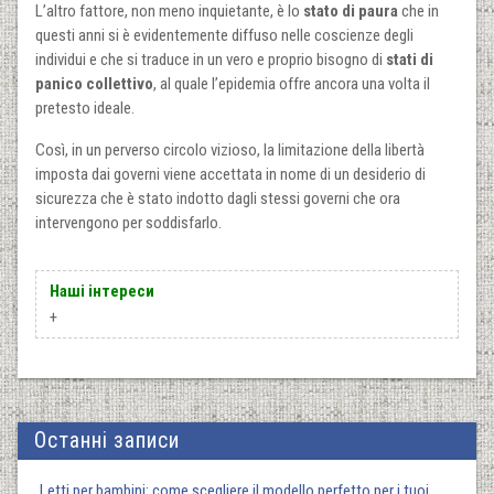
L’altro fattore, non meno inquietante, è lo
stato di paura
che in
questi anni si è evidentemente diffuso nelle coscienze degli
individui e che si traduce in un vero e proprio bisogno di
stati di
panico collettivo
, al quale l’epidemia offre ancora una volta il
pretesto ideale.
Così, in un perverso circolo vizioso, la limitazione della libertà
imposta dai governi viene accettata in nome di un desiderio di
sicurezza che è stato indotto dagli stessi governi che ora
intervengono per soddisfarlo.
Наші інтереси
+
Останні записи
Letti per bambini: come scegliere il modello perfetto per i tuoi