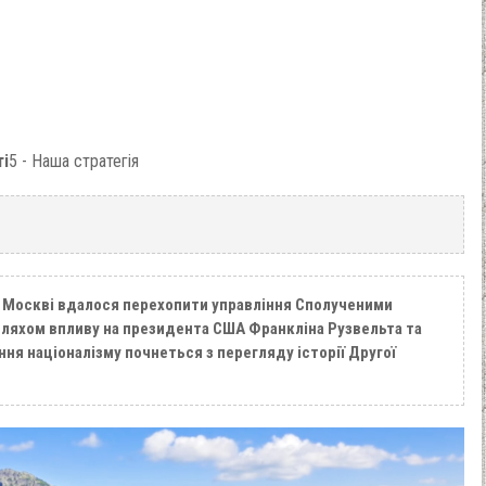
ті
5 - Наша стратегія
 Москві вдалося перехопити управління Сполученими
ляхом впливу на президента США Франкліна Рузвельта та
ня націоналізму почнеться з перегляду історії Другої