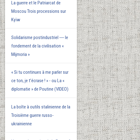
La guerre et le Patriarcat de
Moscou Trois processions sur
Kyїw
Solidarisme postindustriel ― le
fondement de la civilisation «
Mijmoria »
« Si tu continues à me parler sur
ce ton, je t’écrase ! » - ou La «
diplomatie » de Poutine (VIDEO)
La boîte à outils stalinienne de la
Troisième guerre russo-
ukrainienne