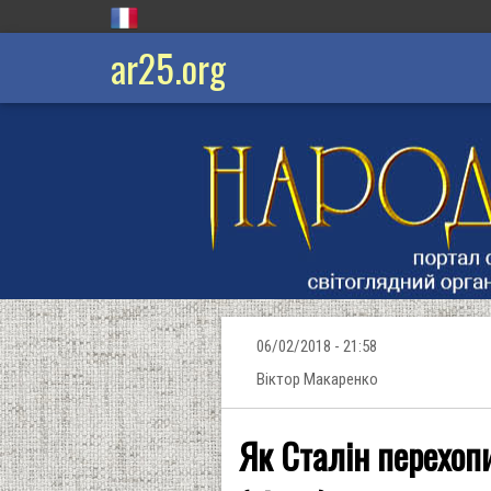
ar25.org
06/02/2018 - 21:58
Віктор Макаренко
Як Сталін перехо