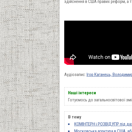
здійснення в США правих реформ, а т
Аудіозапис:
Ігор Каганець, Володими
Наші інтереси
Готуємось до загальносвітової змі
В тему
КОМІНТЕРН і РОЗВІДУПР під да
Московська агентура в США, або