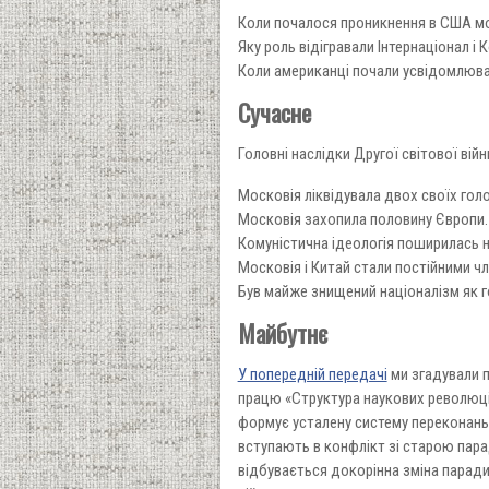
Коли почалося проникнення в США мо
Яку роль відігравали Інтернаціонал і
Коли американці почали усвідомлюват
Сучасне
Головні наслідки Другої світової війн
Московія ліквідувала двох своїх голов
Московія захопила половину Європи.
Комуністична ідеологія поширилась на
Московія і Китай стали постійними 
Був майже знищений націоналізм як г
Майбутнє
У попередній передачі
ми згадували п
працю «Структура наукових революцій
формує усталену систему переконань –
вступають в конфлікт зі старою пар
відбувається докорінна зміна парадиг