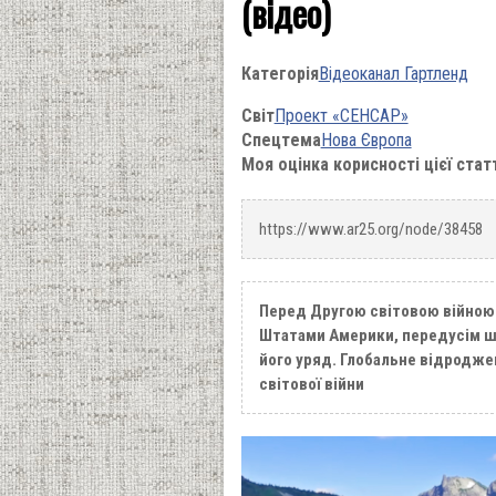
(відео)
Категорія
Відеоканал Гартленд
Світ
Проект «СЕНСАР»
Спецтема
Нова Європа
Моя оцінка корисності цієї стат
https://www.ar25.org/node/38458
Перед Другою світовою війною
Штатами Америки, передусім ш
його уряд. Глобальне відроджен
світової війни