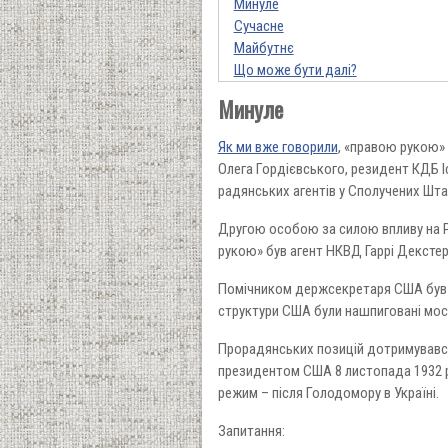
Минуле
Сучасне
Майбутнє
Що може бути далі?
Минуле
Як ми вже говорили
, «правою рукою» 
Олега Гордієвського, резидент КДБ І
радянських агентів у Сполучених Штат
Другою особою за силою впливу на Ру
рукою» був агент НКВД Гаррі Декстер
Помічником держсекретаря США був Е
структури США були нашпиговані мо
Прорадянських позицій дотримувався
президентом США 8 листопада 1932 ро
режим – після Голодомору в Україні.
Запитання: