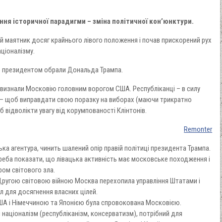
ня історичної парадигми – зміна політичної кон’юнктури.
ий маятник досяг крайнього лівого положення і почав прискорений рух
ціоналізму.
що президентом обрали Дональда Трампа.
 визнали Московію головним ворогом США. Республіканці – в силу
 – щоб виправдати свою поразку на виборах (маючи трикратно
 відволікти увагу від корумпованості Клінтонів.
Remonter
ька агентура, чинить шалений опір правій політиці президента Трампа.
реба показати, що лівацька активність має московське походження і
ом світового зла.
Другою світовою війною Москва перехопила управління Штатами і
 для досягнення власних цілей.
США і Німеччиною та Японією була спровокована Московією.
 націоналізм (республіканізм, консерватизм), потрібний для