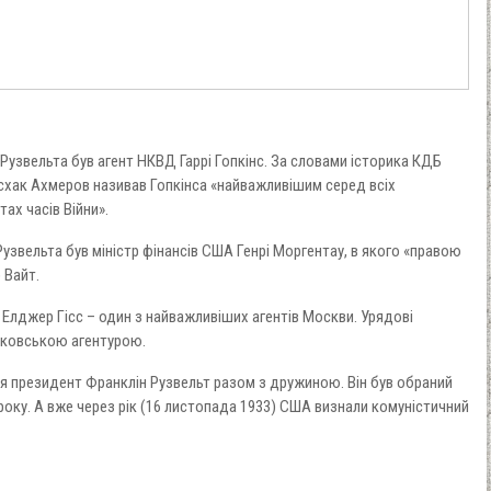
Рузвельта був агент НКВД Гаррі Гопкінс. За словами історика КДБ
схак Ахмеров називав Гопкінса «найважливішим серед всіх
ах часів Війни».
звельта був міністр фінансів США Генрі Моргентау, в якого «правою
 Вайт.
лджер Гісс – один з найважливіших агентів Москви. Урядові
сковською агентурою.
 президент Франклін Рузвельт разом з дружиною. Він був обраний
ку. А вже через рік (16 листопада 1933) США визнали комуністичний