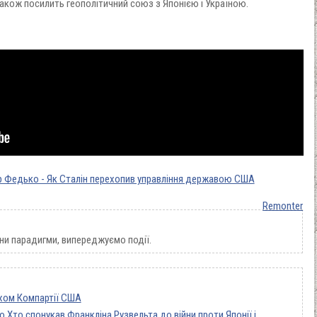
акож посилить геополітичний союз з Японією і Україною.
р Федько - Як Сталін перехопив управління державою США
Remonter
ни парадигми, випереджуємо події.
хом Компартії США
 Хто спонукав Франкліна Рузвельта до війни проти Японії і