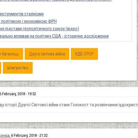
 інструментів сталінізму
ть політикою і економікою ФРН
чні підстави геополітичного союзу (відео)
еально впливав на політику США - історичне дослідження
р Каганець
Друга світова війна
КДБ СРСР
шпигунство
6 February, 2018 - 19:52
 історії Другої Світової війни стане Голокост та розвінчання іудохрист
ганець
6 February, 2018 - 21:32