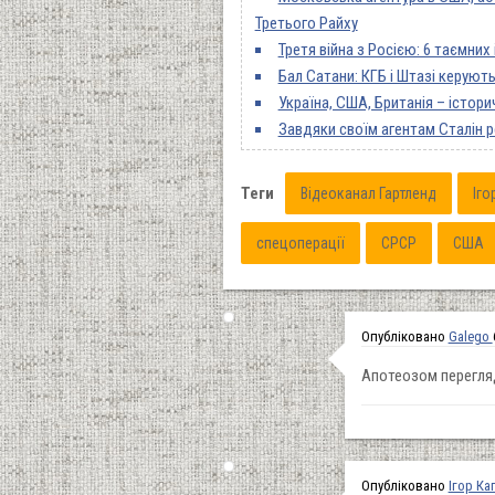
Третього Райху
Третя війна з Росією: 6 таємних
Бал Сатани: КГБ і Штазі керую
Україна, США, Британія – істори
Завдяки своїм агентам Сталін р
Теги
Відеоканал Гартленд
Іго
спецоперації
СРСР
США
Опубліковано
Galego
Апотеозом перегляду
Опубліковано
Ігор Ка