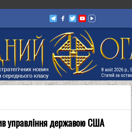
8 août 2026 р.,
Статей за остан
пив управління державою США