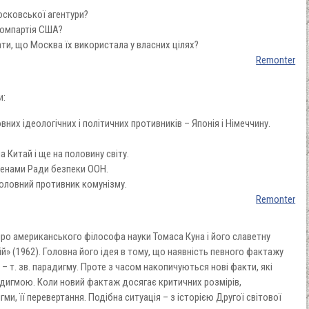
сковської агентури?
 Компартія США?
и, що Москва їх використала у власних цілях?
Remonter
и:
них ідеологічних і політичних противників – Японія і Німеччину.
 Китай і ще на половину світу.
членами Ради безпеки ООН.
оловний противник комунізму.
Remonter
ро американського філософа науки Томаса Куна і його славетну
» (1962). Головна його ідея в тому, що наявність певного фактажу
 т. зв. парадигму. Проте з часом накопичуються нові факти, які
адигмою. Коли новий фактаж досягає критичних розмірів,
ми, її перевертання. Подібна ситуація – з історією Другої світової