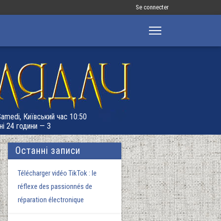
Меню
Se connecter
облікового
запису
користувача
 Samedi, Київський час 10:50
ні 24 години — 3
Останні записи
Télécharger vidéo TikTok : le
réflexe des passionnés de
réparation électronique