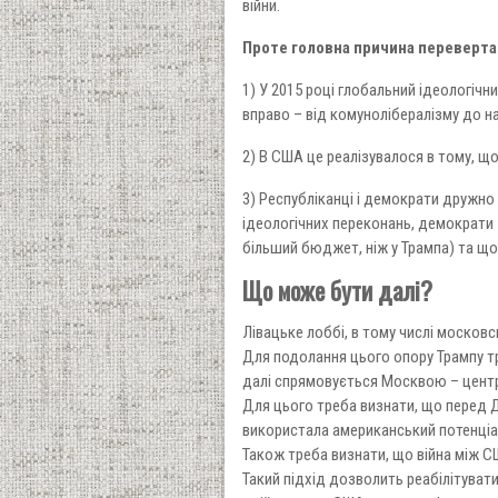
війни.
Проте головна причина перевертан
1) У 2015 році глобальний ідеологічн
вправо – від комунолібералізму до на
2) В США це реалізувалося в тому, 
3) Республіканці і демократи дружно
ідеологічних переконань, демократи
більший бюджет, ніж у Трампа) та щоб
Що може бути далі?
Лівацьке лоббі, в тому числі московс
Для подолання цього опору Трампу т
далі спрямовується Москвою – центр
Для цього треба визнати, що перед 
використала американський потенціал
Також треба визнати, що війна між 
Такий підхід дозволить реабілітувати