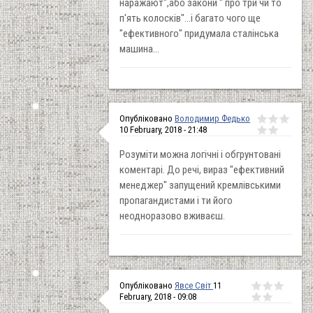
наражают",або закони " про три чи то
п'ять колосків"...і багато чого ще
"ефективного" придумала сталінська
машина...
Опубліковано
Володимир Федько
10 February, 2018 - 21:48
Розуміти можна логічні і обгрунтовані
коментарі. До речі, вираз "ефективний
менеджер" запущений кремлівськими
пропагандистами і ти його
неодноразово вживаєш.
Опубліковано
Явсе Світ
11
February, 2018 - 09:08