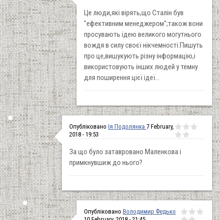
Це люди,які вірять,що Сталін був
"ефективним менеджером";також вони
просувають ідею великого могутнього
вождя в силу своєї нікчемності.Пишуть
про це,вишукують різну інформацію,і
використовують інших людей у темну
для поширення цієї ідеї...
Опубліковано
Ія Подолянка
7 February,
2018 - 19:53
За що було затавровано Маленкова і
примкнувшиж до нього?
Опубліковано
Володимир Федько
10 February, 2018 - 21:45