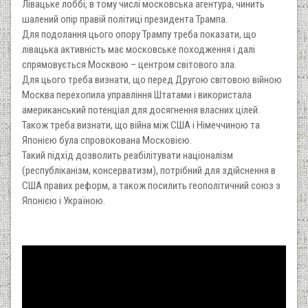
Лівацьке лоббі, в тому числі московська агентура, чинить
шалений опір правій політиці президента Трампа.
Для подолання цього опору Трампу треба показати, що
лівацька активність має московське походження і далі
спрямовується Москвою – центром світового зла.
Для цього треба визнати, що перед Другою світовою війною
Москва перехопила управління Штатами і використала
американський потенціал для досягнення власних цілей.
Також треба визнати, що війна між США і Німеччиною та
Японією була спровокована Московією.
Такий підхід дозволить реабілітувати націоналізм
(республіканізм, консерватизм), потрібний для здійснення в
США правих реформ, а також посилить геополітичний союз з
Японією і Україною.