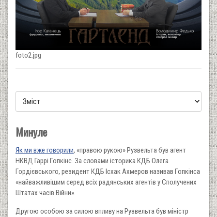
foto2.jpg
Минуле
Як ми вже говорили
, «правою рукою» Рузвельта був агент
НКВД Гаррі Гопкінс. За словами історика КДБ Олега
Гордієвського, резидент КДБ Ісхак Ахмеров називав Гопкінса
«найважливішим серед всіх радянських агентів у Сполучених
Штатах часів Війни».
Другою особою за силою впливу на Рузвельта був міністр