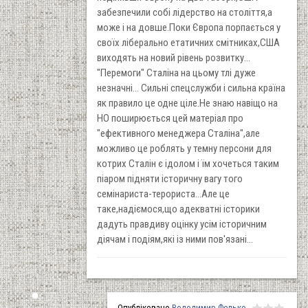
забезпечили собі лідерство на століття,а
може і на довше.Поки Європа порпається у
своїх ліберально етатичних смітниках,США
виходять на новий рівень розвитку...
"Перемоги" Сталіна на цьому тлі дуже
незначні... Сильні спецслужби і сильна країна
як правило це одне ціле.Не знаю навіщо на
НО поширюється цей матеріал про
"ефективного менеджера Сталіна",але
можливо це роблять у темну персони для
котрих Сталін є ідолом і їм хочеться таким
піаром підняти історичну вагу того
семінариста-терориста...Але це
таке,надіємося,що адекватні історики
дадуть правдиву оцінку усім історичним
діячам і подіям,які із ними пов'язані...
Опубліковано
Володимир Федько