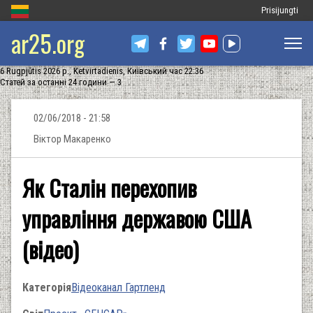
Меню
Prisijungti
ar25.org
облікового
запису
6 Rugpjūtis 2026 р., Ketvirtadienis, Київський час 22:36
користувача
Статей за останні 24 години — 3
02/06/2018 - 21:58
Віктор Макаренко
Як Сталін перехопив
управління державою США
(відео)
Категорія
Відеоканал Гартленд