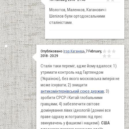
Молотов, Маленков, Каганович і
Шепілов були ортодоксальними
сталіністами.
Опубліковано
Ігор Каганець
7 February,
2018 - 20:29
Сталін таки переміг, адже йому вдалося: 1)
утримати контроль над Гартлендом
(Україною), без якого московська імперія не
може існувати; 2) знищити
антикомінтернівський союз держав
; 3)
зробити СРСР і Китай глобальними
гравцями; 4) забезпечити світове
домінування лівих ідеологій (донині все
праве одразу ж потрапляє під прес
звинувачень у фашизмі і нацизмі).
США