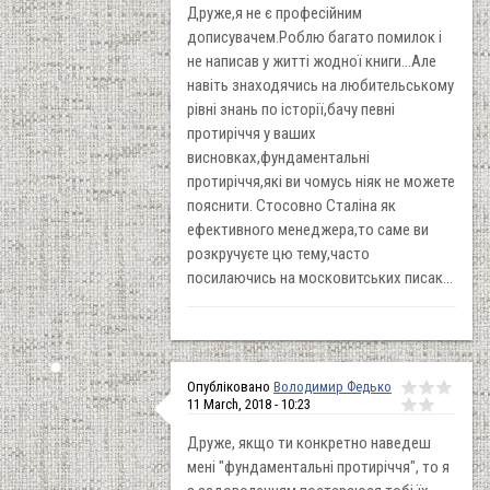
Друже,я не є професійним
дописувачем.Роблю багато помилок і
не написав у житті жодної книги...Але
навіть знаходячись на любительському
рівні знань по історії,бачу певні
протиріччя у ваших
висновках,фундаментальні
протиріччя,які ви чомусь ніяк не можете
пояснити. Стосовно Сталіна як
ефективного менеджера,то саме ви
розкручуєте цю тему,часто
посилаючись на московитських писак...
Опубліковано
Володимир Федько
11 March, 2018 - 10:23
Друже, якщо ти конкретно наведеш
мені "фундаментальні протиріччя", то я