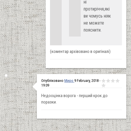
ні
протиріччя,які
ви чомусь ніяк
не можете
пояснити.
(коментар архівовано в оригіналі)
Опубліковано
Миро
9 February, 2018 -
19:09
Недооцінка ворога - перший крок до
поразки.