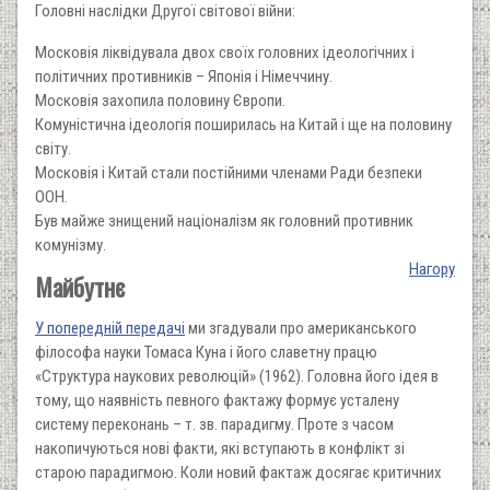
Головні наслідки Другої світової війни:
Московія ліквідувала двох своїх головних ідеологічних і
політичних противників – Японія і Німеччину.
Московія захопила половину Європи.
Комуністична ідеологія поширилась на Китай і ще на половину
світу.
Московія і Китай стали постійними членами Ради безпеки
ООН.
Був майже знищений націоналізм як головний противник
комунізму.
Нагору
Майбутнє
У попередній передачі
ми згадували про американського
філософа науки Томаса Куна і його славетну працю
«Структура наукових революцій» (1962). Головна його ідея в
тому, що наявність певного фактажу формує усталену
систему переконань – т. зв. парадигму. Проте з часом
накопичуються нові факти, які вступають в конфлікт зі
старою парадигмою. Коли новий фактаж досягає критичних