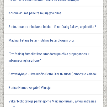
Koronavirusas pakeitė mūsų gyvenimą
Sodo, terasos ir balkono baldai - iš natūralių žaliavų ar plastiko?
Madingi lietaus batai – stilingi batai blogam orui
“Profesinių žurnalistikos standartų paieška propagandos ir
informacinių karų fone“
Savivaldybėje - ukrainiečio Petro Olar fiksuoti Černobylio vaizdai
Boriso Nemcovo gatvė Vilniuje
Vakar bibliotekoje paminėjome Maidano kruvinų įvykių antrąsias