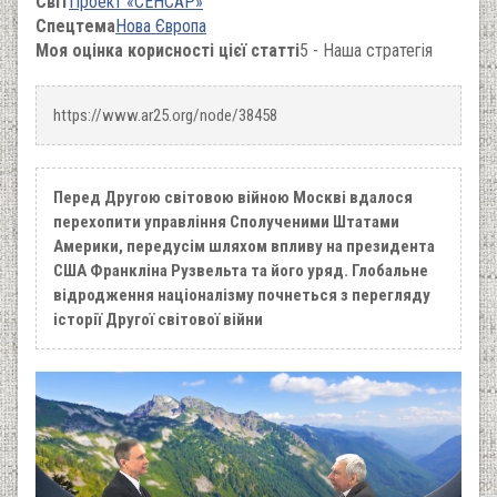
Світ
Проект «СЕНСАР»
Спецтема
Нова Європа
Моя оцінка корисності цієї статті
5 - Наша стратегія
https://www.ar25.org/node/38458
Перед Другою світовою війною Москві вдалося
перехопити управління Сполученими Штатами
Америки, передусім шляхом впливу на президента
США Франкліна Рузвельта та його уряд. Глобальне
відродження націоналізму почнеться з перегляду
історії Другої світової війни