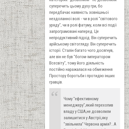
суперечить цьому духу гри, бо
передбачає наявність зовнішньої
нездоланної волі - чи в ролі "світового
уряду", чи в ролі фатуму, коли всі події
запрограмовані наперед. Це
непродуктивний підхід. Він суперечить
арійському світогляду. Він суперечить
історії. Сталін багато чого досягнув,
але він не був "богом-імператором
Всесвіту", тому його діяльність
постійно наражалася на обмеження
Простору боротьби і протидію інших
гравців.
Чому "ефективному
менеджеру",який перехопив
владу у США,не дозволили
залишитися у Австрії,яку
"звільнила" Червона армія?...А