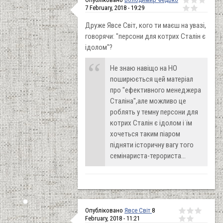
7 February, 2018 - 19:29
Друже Явсе Світ, кого ти маєш на увазі,
говорячи: "персони для котрих Сталін є
ідолом"?
Не знаю навіщо на НО
поширюється цей матеріал
про "ефективного менеджера
Сталіна",але можливо це
роблять у темну персони для
котрих Сталін є ідолом і їм
хочеться таким піаром
підняти історичну вагу того
семінариста-терориста...
Опубліковано
Явсе Світ
8
February, 2018 - 11:21