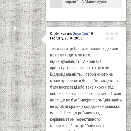
Берлін? ...А Маньчжурія?
Опубліковано
Явсе Світ
10
February, 2018 - 20:08
Так,життя це Гра...але тільки тоді,коли
це не виходить за межі
індивідуальності...А коли Гра
проектується на інших,то це вже
Відповідальність... Історії нічого не
може суперечити.Вона або така,якою
була насправді,або така,якою її під
себе написали із певних причин... Сталін
не те що не був "імператором",він навіть
не здобув країни у кордонах Російської
імперії...Все що робилося під
керівництвом "ефективного
менеджера" так це "баби єщо