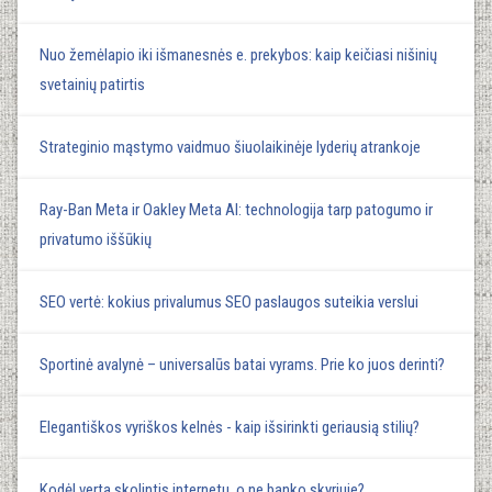
Nuo žemėlapio iki išmanesnės e. prekybos: kaip keičiasi nišinių
svetainių patirtis
Strateginio mąstymo vaidmuo šiuolaikinėje lyderių atrankoje
Ray-Ban Meta ir Oakley Meta AI: technologija tarp patogumo ir
privatumo iššūkių
SEO vertė: kokius privalumus SEO paslaugos suteikia verslui
Sportinė avalynė – universalūs batai vyrams. Prie ko juos derinti?
Elegantiškos vyriškos kelnės - kaip išsirinkti geriausią stilių?
Kodėl verta skolintis internetu, o ne banko skyriuje?