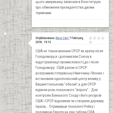
цього американці записали в Конституцію
про обмеження президентства двома
термінами.
Опубліковано
Явсе Світ
7 February,
2018 - 19:15
США не тільки визнали СРСР як країну після
Голодомору,а і допомагали Союзу в
індустріалізації промисловості,до і після
Голодомору...США разом із СРСР
розгромили гітлерівську Німеччину і Японію і
встановили однополюсний центр впливу у
Вашингтонському "обкомі",а для СРСР
відвели роль показового "ворога"... Для
контролю Близького Сходу і його ресурсів
США і СРСР відновили чи створили державу
Ізраїль... Отримавши технології Рейху і
поділивши Європу на два табори,США