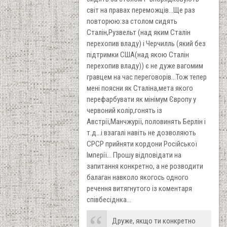
світ на правах переможців...Ще раз
повторюю:за столом сидять
Сталін,Рузвельт (над яким Сталін
перехопив владу) і Черчилль (який без
підтримки США(над якою Сталін
перехопив владу)) є не дуже вагомим
гравцем на час переговорів...Тож тепер
мені поясни як Сталіна,мета якого
перефарбувати як мінімум Європу у
червоний колір,гонять із
Австрії,Манчжурії, половинять Берлін і
т.д...і взагалі навіть не дозволяють
СРСР прийняти кордони Російської
Імперії... Прошу відповідати на
запитання конкретно, а не розводити
балаган навколо якогось одного
речення витягнутого із коментаря
співбесіднка...
Друже, якщо ти конкретно