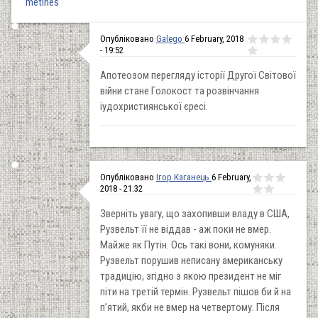
metines
Опубліковано
Galego
6 February, 2018
- 19:52
Апотеозом перегляду історії Другої Світової
війни стане Голокост та розвінчання
іудохристиянської єресі.
Опубліковано
Ігор Каганець
6 February,
2018 - 21:32
Зверніть увагу, що захопивши владу в США,
Рузвельт її не віддав - аж поки не вмер.
Майже як Путін. Ось такі вони, комуняки.
Рузвельт порушив неписану американську
традицію, згідно з якою президент не міг
піти на третій термін. Рузвельт пішов би й на
п’ятий, якби не вмер на четвертому. Після