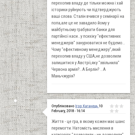
перехопив владу де тільки можна і хай
історики руйнують чи підтверджують
ваші слова. Сталін вчився у семінарії на
попа,але це не завадило йому у
майбутньому грабувати банки для
партійної каси...у психіку "ефективних
менеджерів" занурюватися не будемо...
Чому "ефективному менеджеру",який
перехопив владу у США,не дозволили
залишитися у Австрії,яку "звільнила"
Червона армія?...А Берлін? ...А
Маньчжурія?
Опубліковано
Ігор Каганець
10
February, 2018 - 16:14
Життя - це гра, в якому кожен має шанс
перемогти. Натомість мислення в
категоріях "дозволили - не дозволили"