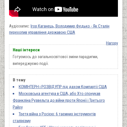
Аудіозапис:
Ігор Каганець, Володимир Федько - Як Сталін
перехопив управління державою США
Нагору
Наші інтереси
Готуємось до загальносвітової зміни парадигми,
випереджуємо події.
В тему
КОМІНТЕРН і РОЗВІДУПР під дахом Компартії США
Московська агентура в США, або Хто спонукав
Франкліна Рузвельта до війни проти Японії і Третього
Райху
Третя війна з Росією: 6 таємних інструментів
сталінізму