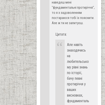
наведеш мені
"фундаментальні протиріччя",
то я з задоволенням
постараюся тобі їх пояснити.
Але ж ти не запитуєш.
Цитата:
Але навіть
знаходячись
на
любительсько
му рівні знань
по історії,
бачу певні
протиріччя у
ваших
висновках,
фундаменталь