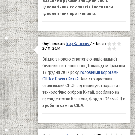
власними руками знищили своїх
ідеологічних союзників і посилили
ідеологічних противників.
Опубліковано
Ігор Каганець
7 February,
2018 - 20:51
Згідно з новою стратегією національної
безпеки, виголошеною Дональдом Трампом
18 грудня 2017 року,
головними ворогами
США є Росія і Китай
. Але хто врятував
сталінський СРСР від неминучої поразки і
технологічно озброїв Китай, особливо за
президентства Клінтона, Форда і Обами?
Це
зробили самі ж США.