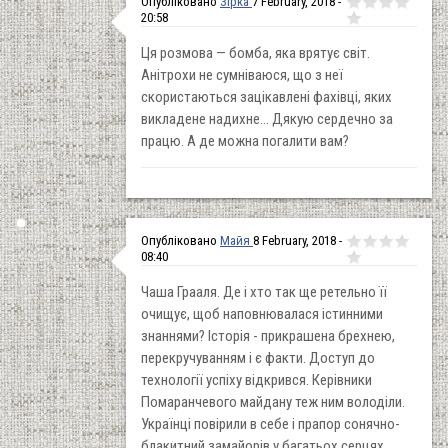
Опубліковано
Зірка
7 February, 2018 -
20:58
Ця розмова — бомба, яка врятує світ.
Анітрохи не сумніваюся, що з неї
скористаються зацікавлені фахівці, яких
викладене надихне... Дякую сердечно за
працю. А де можна погалити вам?
Опубліковано
Майя
8 February, 2018 -
08:40
Чаша Грааля. Де і хто так ще ретельно її
очищує, щоб наповнювалася істинними
знаннями? Історія - прикрашена брехнею,
перекручуванням і є факти. Доступ до
технології успіху відкрився. Керівники
Помаранчевого майдану теж ним володіли.
Українці повірили в себе і прапор сонячно-
блакитний замайорів у багатьох серцях