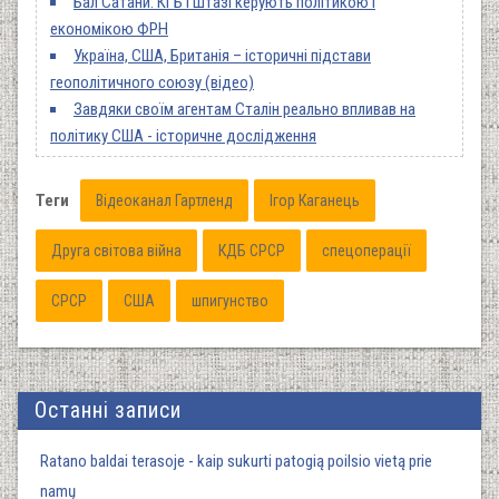
Бал Сатани: КГБ і Штазі керують політикою і
економікою ФРН
Україна, США, Британія – історичні підстави
геополітичного союзу (відео)
Завдяки своїм агентам Сталін реально впливав на
політику США - історичне дослідження
Теги
Відеоканал Гартленд
Ігор Каганець
Друга світова війна
КДБ СРСР
спецоперації
СРСР
США
шпигунство
Останні записи
Ratano baldai terasoje - kaip sukurti patogią poilsio vietą prie
namų