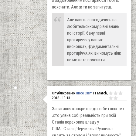
з задоволенням постараюся тобі їх
пояснити. Але ж ти не запитуєш.
Але навіть знаходячись на
любительському рівні знань
по історії, бачу певні
протиріччя у ваших
висновках, фундаментальні
протиріччя,які ви чомусь ніяк
не можете пояснити.
Опубліковано
Явсе Світ
11 March,
2018 - 13:13
Запитання конкретне до тебе і всіх тих
,хто уявив собі реальність при якій
Сталін перехопив владу у
США...Сталін,Черчилль і Рузвельт
сидять за столом і "впорядковують"