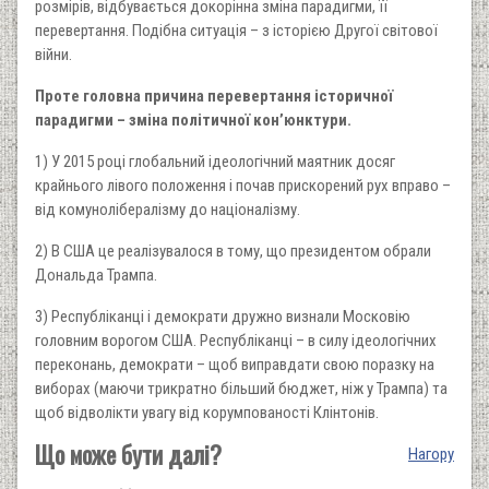
розмірів, відбувається докорінна зміна парадигми, її
перевертання. Подібна ситуація – з історією Другої світової
війни.
Проте головна причина перевертання історичної
парадигми – зміна політичної кон’юнктури.
1) У 2015 році глобальний ідеологічний маятник досяг
крайнього лівого положення і почав прискорений рух вправо –
від комунолібералізму до націоналізму.
2) В США це реалізувалося в тому, що президентом обрали
Дональда Трампа.
3) Республіканці і демократи дружно визнали Московію
головним ворогом США. Республіканці – в силу ідеологічних
переконань, демократи – щоб виправдати свою поразку на
виборах (маючи трикратно більший бюджет, ніж у Трампа) та
щоб відволікти увагу від корумпованості Клінтонів.
Що може бути далі?
Нагору