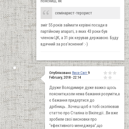
поясниш, як
семінарист-терорист
зміг 55 років займати керівні посади в
партійному апараті, з яких 43 роки був
членом ЦК, а 31 рік керував державою. Буду
вдячний за роз'яснення! :-)
Опубліковано
Явсе Світ
9
February, 2018 - 22:14
Друже Володимире дуже важко щось
пояснити,коли нема бажання розуміти,а
є бажання придертися до
дрібниць...Хочеш щоб я тобі скопіював
статтю про Сталіна із Вікіпедії...Ви вже
зробили свої висновки про
"ефективного менеджера",що