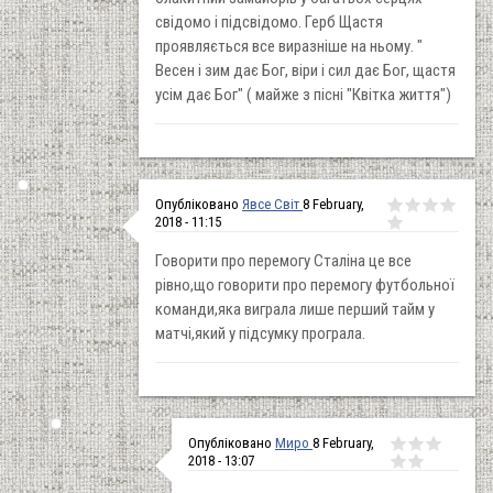
свідомо і підсвідомо. Герб Щастя
проявляється все виразніше на ньому. "
Весен і зим дає Бог, віри і сил дає Бог, щастя
усім дає Бог" ( майже з пісні "Квітка життя")
Опубліковано
Явсе Світ
8 February,
2018 - 11:15
Говорити про перемогу Сталіна це все
рівно,що говорити про перемогу футбольної
команди,яка виграла лише перший тайм у
матчі,який у підсумку програла.
Опубліковано
Миро
8 February,
2018 - 13:07