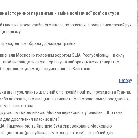
ня історичної парадигми – зміна політичної кон’юнктури.
ий маятник досяг крайнього лівого положення і почав прискорений рух
ціоналізму.
що президентом обрали Дональда Трампа.
 визнали Московію головним ворогом США. Республіканці – в силу
 – щоб виправдати свою поразку на виборах (маючи трикратно
 відволікти увагу від корумпованості Клінтонів.
Нагору
ька агентура, чинить шалений опір правій політиці президента Трампа.
реба показати, що лівацька активність має московське походження і
ом світового зла.
Другою світовою війною Москва перехопила управління Штатами і
 для досягнення власних цілей.
США і Німеччиною та Японією була спровокована Московією.
 націоналізм (республіканізм, консерватизм), потрібний для