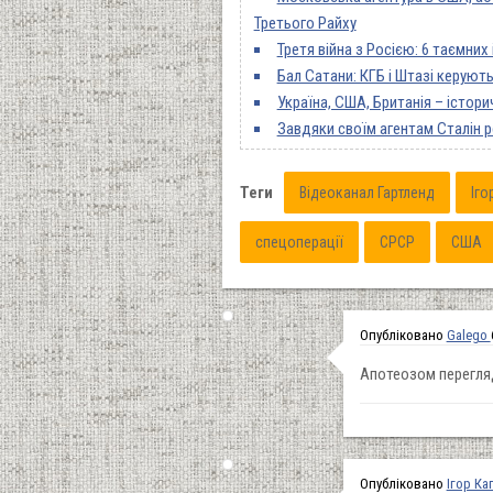
Третього Райху
Третя війна з Росією: 6 таємних
Бал Сатани: КГБ і Штазі керую
Україна, США, Британія – істори
Завдяки своїм агентам Сталін р
Теги
Відеоканал Гартленд
Іго
спецоперації
СРСР
США
Опубліковано
Galego
Апотеозом перегляду
Опубліковано
Ігор Ка