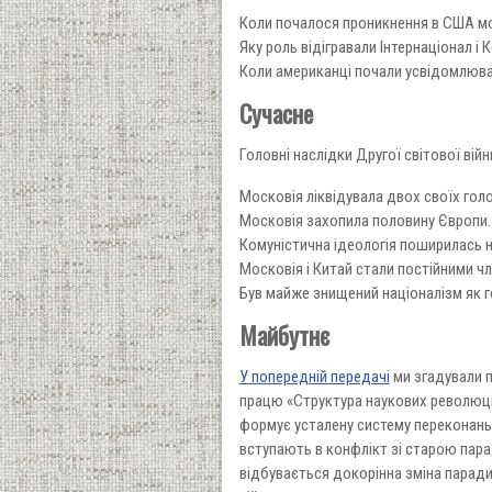
Коли почалося проникнення в США мо
Яку роль відігравали Інтернаціонал і
Коли американці почали усвідомлюват
Сучасне
Головні наслідки Другої світової війн
Московія ліквідувала двох своїх голов
Московія захопила половину Європи.
Комуністична ідеологія поширилась на
Московія і Китай стали постійними 
Був майже знищений націоналізм як г
Майбутнє
У попередній передачі
ми згадували п
працю «Структура наукових революцій
формує усталену систему переконань –
вступають в конфлікт зі старою пар
відбувається докорінна зміна парадиг