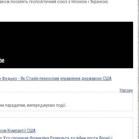
акож посилить геополітичний союз з Японією і Україною.
р Федько - Як Сталін перехопив управління державою США
Нагору
ни парадигми, випереджуємо події.
хом Компартії США
 Хто спонукав Франкліна Рузвельта до війни проти Японії і