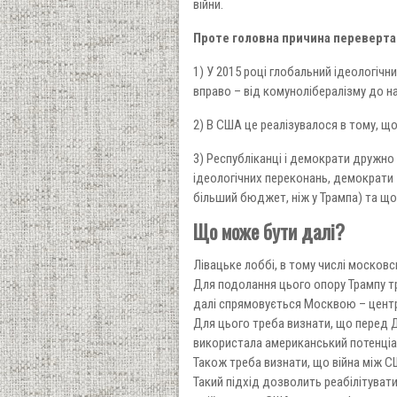
війни.
Проте головна причина перевертан
1) У 2015 році глобальний ідеологічн
вправо – від комунолібералізму до на
2) В США це реалізувалося в тому, 
3) Республіканці і демократи дружно
ідеологічних переконань, демократи
більший бюджет, ніж у Трампа) та щоб
Що може бути далі?
Лівацьке лоббі, в тому числі московс
Для подолання цього опору Трампу т
далі спрямовується Москвою – центр
Для цього треба визнати, що перед 
використала американський потенціал
Також треба визнати, що війна між 
Такий підхід дозволить реабілітувати