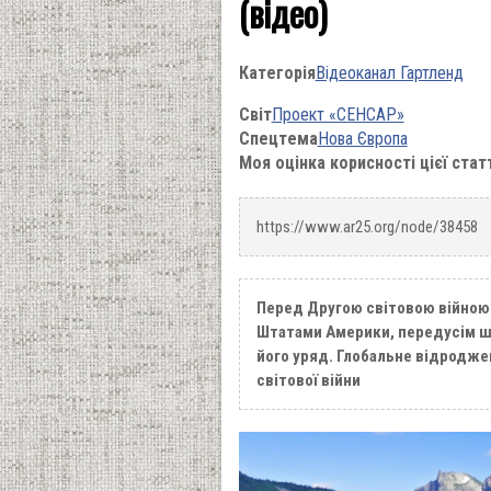
(відео)
Категорія
Відеоканал Гартленд
Світ
Проект «СЕНСАР»
Спецтема
Нова Європа
Моя оцінка корисності цієї стат
https://www.ar25.org/node/38458
Перед Другою світовою війною
Штатами Америки, передусім ш
його уряд. Глобальне відроджен
світової війни