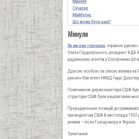
Минуле
Сучасне
Майбутнє
Що може бути далі?
Минуле
Як ми вже говорили
, «правою рукою» 
Олега Гордієвського, резидент КДБ І
радянських агентів у Сполучених Штат
Другою особою за силою впливу на Ру
рукою» був агент НКВД Гаррі Декстер
Помічником держсекретаря США був Е
структури США були нашпиговані мо
Прорадянських позицій дотримувався
президентом США 8 листопада 1932 ро
режим – після Голодомору в Україні.
Запитання: