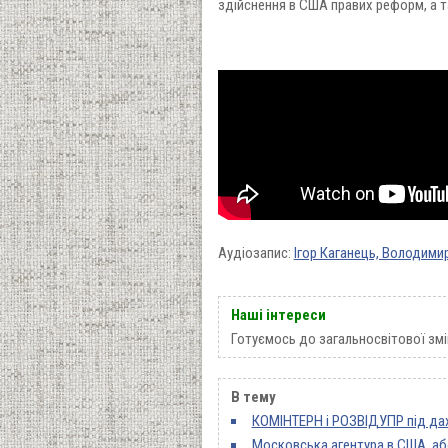
здійснення в США правих реформ, а т
Аудіозапис:
Ігор Каганець, Володими
Наші інтереси
Готуємось до загальносвітової змі
В тему
КОМІНТЕРН і РОЗВІДУПР під да
Московська агентура в США, або