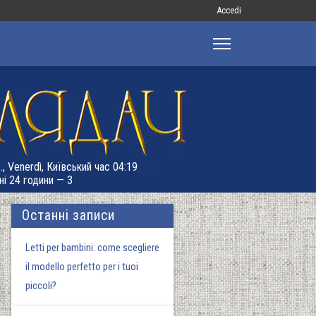
Меню
Accedi
облікового
запису
користувача
, Venerdì, Київський час 04:19
ні 24 години — 3
Останні записи
Letti per bambini: come scegliere
il modello perfetto per i tuoi
piccoli?