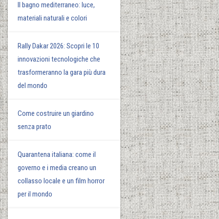
Il bagno mediterraneo: luce,
materiali naturali e colori
Rally Dakar 2026: Scopri le 10
innovazioni tecnologiche che
trasformeranno la gara più dura
del mondo
Come costruire un giardino
senza prato
Quarantena italiana: come il
governo e i media creano un
collasso locale e un film horror
per il mondo