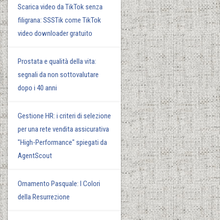
Scarica video da TikTok senza
filigrana: SSSTik come TikTok
video downloader gratuito
Prostata e qualità della vita:
segnali da non sottovalutare
dopo i 40 anni
Gestione HR: i criteri di selezione
per una rete vendita assicurativa
"High-Performance" spiegati da
AgentScout
Ornamento Pasquale: I Colori
della Resurrezione