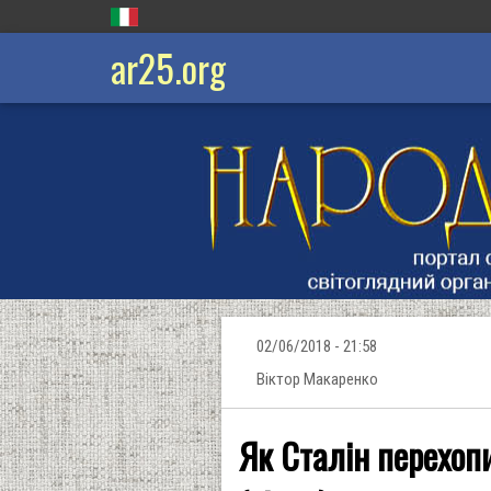
ar25.org
02/06/2018 - 21:58
Віктор Макаренко
Як Сталін перехо