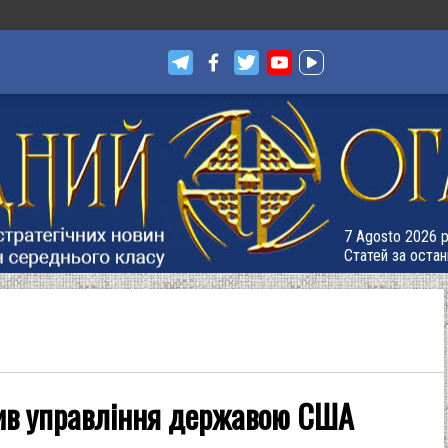
7 Agosto 2026 р.
Статей за остан
пив управління державою США