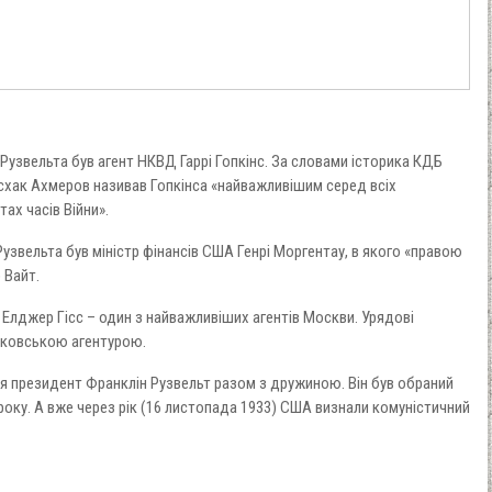
Рузвельта був агент НКВД Гаррі Гопкінс. За словами історика КДБ
схак Ахмеров називав Гопкінса «найважливішим серед всіх
ах часів Війни».
звельта був міністр фінансів США Генрі Моргентау, в якого «правою
 Вайт.
лджер Гісс – один з найважливіших агентів Москви. Урядові
сковською агентурою.
 президент Франклін Рузвельт разом з дружиною. Він був обраний
ку. А вже через рік (16 листопада 1933) США визнали комуністичний