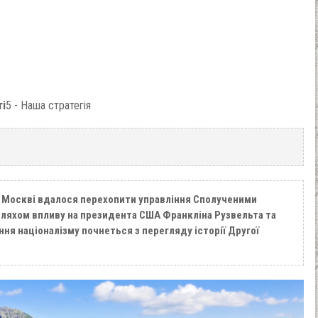
ті
5 - Наша стратегія
 Москві вдалося перехопити управління Сполученими
ляхом впливу на президента США Франкліна Рузвельта та
ня націоналізму почнеться з перегляду історії Другої