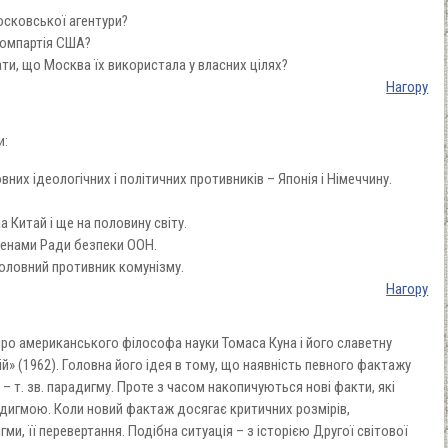
сковської агентури?
 Компартія США?
и, що Москва їх використала у власних цілях?
Нагору
и:
них ідеологічних і політичних противників – Японія і Німеччину.
 Китай і ще на половину світу.
членами Ради безпеки ООН.
оловний противник комунізму.
Нагору
ро американського філософа науки Томаса Куна і його славетну
» (1962). Головна його ідея в тому, що наявність певного фактажу
 т. зв. парадигму. Проте з часом накопичуються нові факти, які
адигмою. Коли новий фактаж досягає критичних розмірів,
ми, її перевертання. Подібна ситуація – з історією Другої світової