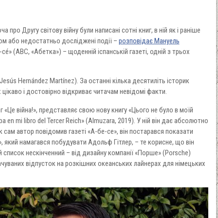
 про Другу світову війну були написані сотні книг, в ній як і раніше
сом або недостатньо досліджені події –
розповідає Мануель
е-се́» (ABC, «Абетка») – щоденній іспанській газеті, одній з трьох
(Jesús Hernández Martínez). За останні кілька десятиліть історик
 цікаво і достовірно відкриває читачам невідомі факти.
 «Це війна!», представляє свою нову книгу «Цього не було в моїй
a en mi libro del Tercer Reich» (Almuzara, 2019). У ній він дає абсолютно
Як сам автор повідомив газеті «А-бе-се», він постарався показати
, який намагався побудувати Адольф Гітлер, – те корисне, що він
й список нескінченний – від дизайну компанії «Порше» (Porsche)
оплачуваних відпусток на розкішних океанських лайнерах для німецьких