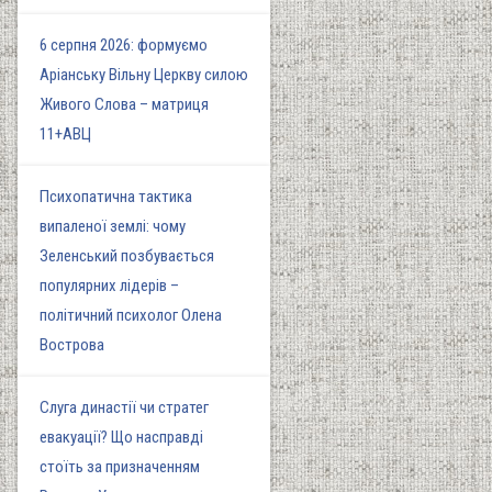
6 серпня 2026: формуємо
Аріанську Вільну Церкву силою
Живого Слова – матриця
11+АВЦ
Психопатична тактика
випаленої землі: чому
Зеленський позбувається
популярних лідерів –
політичний психолог Олена
Вострова
Слуга династії чи стратег
евакуації? Що насправді
стоїть за призначенням