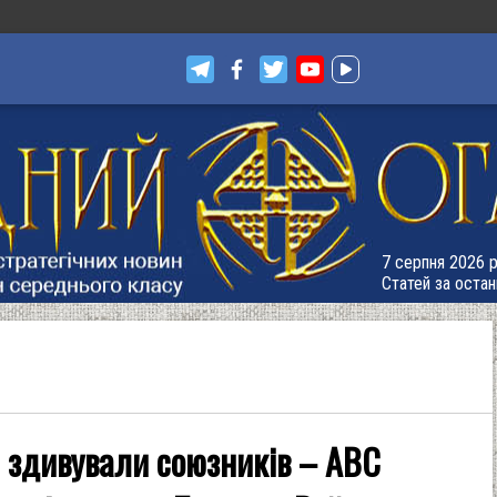
7 серпня 2026 р.
Статей за остан
і здивували союзників – ABC