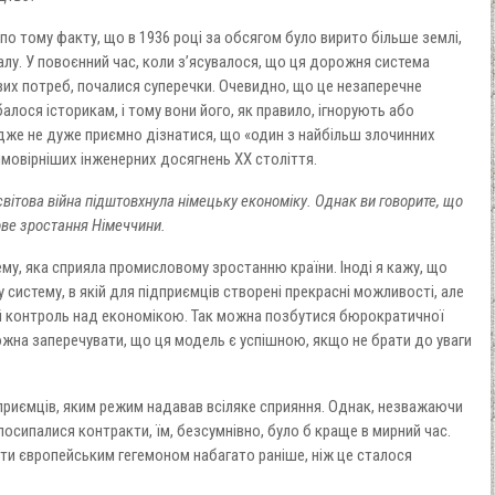
о тому факту, що в 1936 році за обсягом було вирито більше землі,
алу. У повоєнний час, коли з’ясувалося, що ця дорожня система
их потреб, почалися суперечки. Очевидно, що це незаперечне
лося історикам, і тому вони його, як правило, ігнорують або
 адже не дуже приємно дізнатися, що «один з найбільш злочинних
ймовірніших інженерних досягнень XX століття.
ітова війна підштовхнула німецьку економіку. Однак ви говорите, що
ве зростання Німеччини.
му, яка сприяла промисловому зростанню країни. Іноді я кажу, що
 систему, в якій для підприємців створені прекрасні можливості, але
й контроль над економікою. Так можна позбутися бюрократичної
можна заперечувати, що ця модель є успішною, якщо не брати до уваги
дприємців, яким режим надавав всіляке сприяння. Однак, незважаючи
 посипалися контракти, їм, безсумнівно, було б краще в мирний час.
ати європейським гегемоном набагато раніше, ніж це сталося