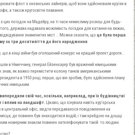
творювати флот з океанських лайнерів, щоб вони здійснювали круїзи в
ріфе, а також кругосвітні плавання.
 з цих поїздок на Мадейру, на ті часи немислиму розкіш для будь-
 того, держава надавала можливість поїздки для катання на лижах,
відвідування знаменитих міст ... Можна сказати, що
це була перша
му за три десятиліття до його народження
.
, що в кінці війни був оголошений конкурс на кращий проект дороги...
ійшли в Німеччину, генерал Ейзенхауер був вражений німецькими
ок знав, як важко перемістити колону танків американськими
президента в 1953 році, перше, що він зробив, було здійснення плану
ічних німецьким.
випередили свій час, оскільки, наприклад, при їх будівництві
 і вплив на ландшафт.
Цікаво, що існувала навіть кур’єрська
 в центральний офіс, звідти передавалося повідомлення на
місця, де повинен був знаходитися водій, і там крейдою на дошці
таким номерним знаком повинен зателефонувати такій то людині.
цтво?