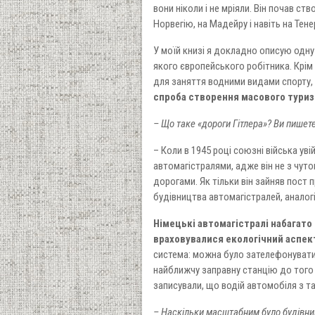
вони ніколи і не мріяли. Він почав с
Норвегію, на Мадейру і навіть на Тене
У моїй книзі я докладно описую одну
якого європейського робітника. Крім
для заняття водними видами спорту, 
спроба створення масового туриз
– Що таке «дороги Гітлера»? Ви пишете
– Коли в 1945 році союзні війська ув
автомагістралями, адже він не з чут
дорогами. Як тільки він зайняв пост 
будівництва автомагістралей, аналог
Німецькі автомагістралі набагато 
враховувалися екологічний аспект
система: можна було зателефонувати
найближчу заправну станцію до того 
записували, що водій автомобіля з 
– Наскільки масштабним було будівни