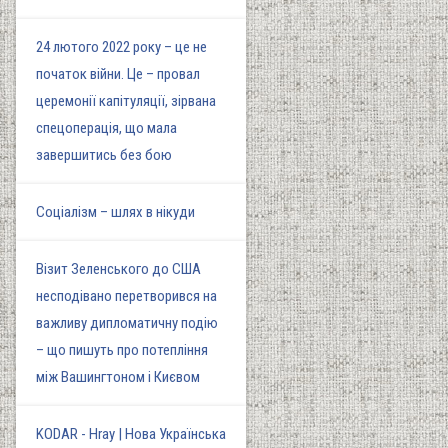
24 лютого 2022 року – це не
початок війни. Це – провал
церемонії капітуляції, зірвана
спецоперація, що мала
завершитись без бою
Соціалізм – шлях в нікуди
Візит Зеленського до США
несподівано перетворився на
важливу дипломатичну подію
– що пишуть про потепління
між Вашингтоном і Києвом
KODAR - Hray | Нова Українська