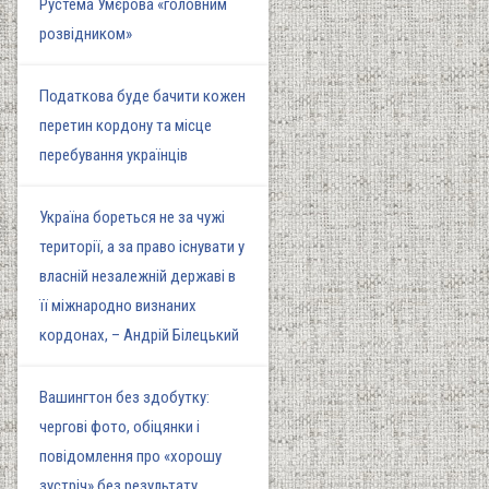
Рустема Умєрова «головним
розвідником»
Податкова буде бачити кожен
перетин кордону та місце
перебування українців
Україна бореться не за чужі
території, а за право існувати у
власній незалежній державі в
її міжнародно визнаних
кордонах, – Андрій Білецький
Вашингтон без здобутку:
чергові фото, обіцянки і
повідомлення про «хорошу
зустріч» без результату