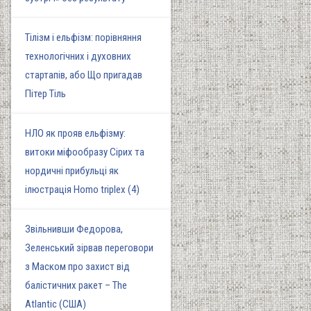
Тілізм і ельфізм: порівняння
технологічних і духовних
стартапів, або Що пригадав
Пітер Тіль
НЛО як прояв ельфізму:
витоки міфообразу Сірих та
нордичні прибульці як
ілюстрація Homo triplex (4)
Звільнивши Федорова,
Зеленський зірвав переговори
з Маском про захист від
балістичних ракет – The
Atlantic (США)