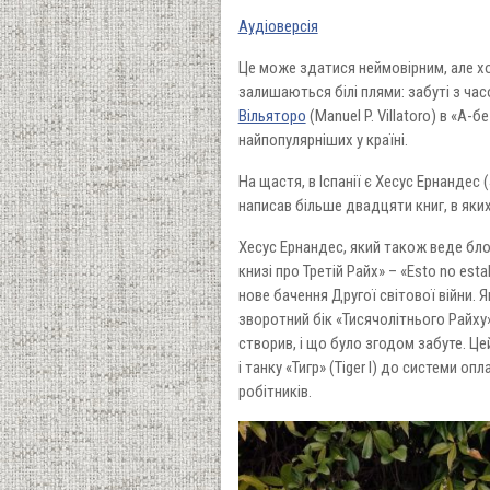
Аудіоверсія
Це може здатися неймовірним, але хоча
залишаються білі плями: забуті з ча
Вільяторо
(Manuel P. Villatoro) в «А-б
найпопулярніших у країні.
На щастя, в Іспанії є Хесус Ернандес 
написав більше двадцяти книг, в яких
Хесус Ернандес, який також веде блог
книзі про Третій Райх» – «Esto no estab
нове бачення Другої світової війни. 
зворотний бік «Тисячолітнього Райху»
створив, і що було згодом забуте. Це
і танку «Тигр» (Tiger I) до системи 
робітників.