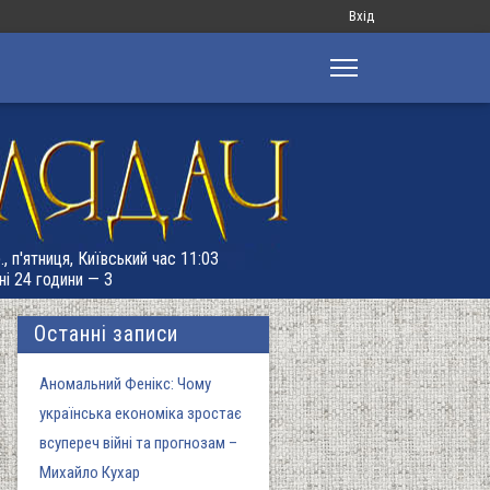
Меню
Вхід
облікового
запису
користувача
, п'ятниця, Київський час 11:03
ні 24 години — 3
Останні записи
Аномальний Фенікс: Чому
українська економіка зростає
всупереч війні та прогнозам –
Михайло Кухар