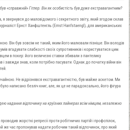
м був «справжній» Гітлер. Він як особистість був дуже екстравагантним?
 я звернувся до маловідомого і секретного звіту, який згодом склав
журналіст Ернст Ханфштенгль (Ernst Hanfstaengl), для американських
ою. Він був зовсім не такий, яким його малювали пізніше. Він володів
умів вгадувати слабкості своїх супротивників і користуватися цим.
авцем в покер: його величезні ставки збивали з пантелику
в і завжди знав, коли потрібно пасувати. Однак до початку війни він
тей.
чайною. Не відрізнявся екстравагантністю, був майже аскетом. Ми
було написано безліч книг, але, як це не парадоксально, його фігура
 ідею надання відпочинку на круїзних лайнерах всім німцям, незалежно
о проводив жорсткі репресії проти робітничих партій і профспілок,
 той же час пропонував надати робочим такий відпочинок, про який