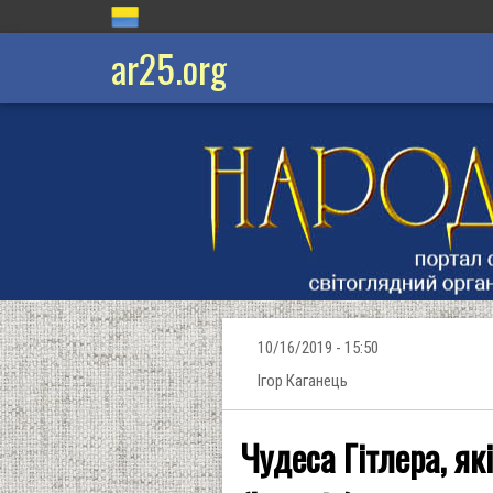
ar25.org
10/16/2019 - 15:50
Ігор Каганець
Чудеса Гітлера, як