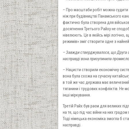
– Про масштаби робіт можна судити п
ніж при будівництві Панамського кан
фактично була створена для військов
досягнення Третього Райху не сподоба
нівелюють. Це в якійсь мірі логічно,
режимів» зміг створити одне з найне
– Завжди стверджувалося, що Друга св
насправді вона призупинила промисло
– Нацисти створили економічну систе
вона була схожа на сучасну китайську
в той же час держава має величезни
тяганини і трудових конфліктів. Не 
інші міркування.
Третій Райх був раєм для великих пі
на те, що під час війни на них градом
Тоді німецька економіка змогла б ст
насправді.