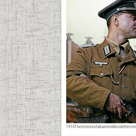
191016estonoestabaenmilibrodeltercerr