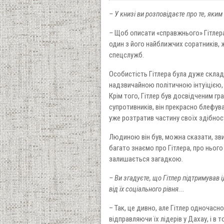
– У книзі ви розповідаєте про те, яки
–
Щоб описати «справжнього» Гітлера,
один з його найближчих соратників, 
спецслужб.
Особистість Гітлера була дуже складн
надзвичайною політичною інтуїцією, 
Крім того, Гітлер був досвідченим гр
супротивників, він прекрасно блефува
уже розтратив частину своїх здібнос
Людиною він був, можна сказати, зви
багато знаємо про Гітлера, про нього 
залишається загадкою.
– Ви згадуєте, що Гітлер підтримував
від їх соціального рівня...
– Так, це дивно, але Гітлер одночасн
відправляючи їх лідерів у Дахау, і в