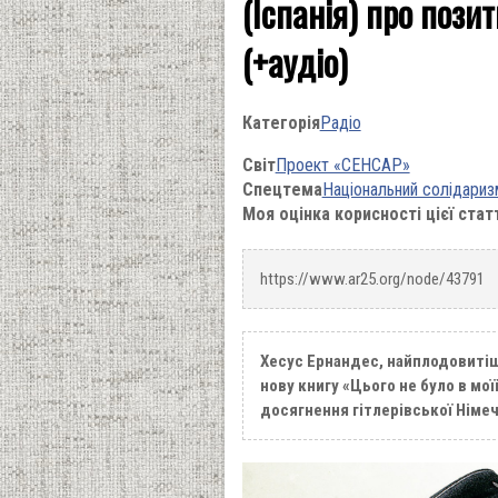
(Іспанія) про пози
(+аудіо)
Категорія
Радіо
Світ
Проект «СЕНСАР»
Спецтема
Національний солідариз
Моя оцінка корисності цієї стат
https://www.ar25.org/node/43791
Хесус Ернандес, найплодовитіший
нову книгу «Цього не було в моїй
досягнення гітлерівської Німе