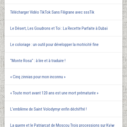
Télécharger Vidéo TikTok Sans Filigrane avec sssTik
Le Désert, Les Goudrons et Toi : La Recette Parfaite à Dubaï
Le coloriage : un outil pour développer la motricité fine
"Monte Rosa" : à lire et à traduire !
« Cinq zinnias pour mon inconnu »
« Toute mort avant 120 ans est une mort prématurée »
L’emblème de Saint Volodymyr enfin déchiffré !
La guerre et le Patriarcat de Moscou Trois processions sur Kyїw