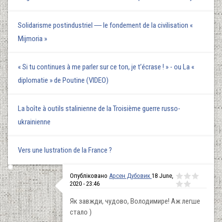
Solidarisme postindustriel ― le fondement de la civilisation «
Mijmoria »
« Si tu continues à me parler sur ce ton, je t’écrase ! » - ou La «
diplomatie » de Poutine (VIDEO)
La boîte à outils stalinienne de la Troisième guerre russo-
ukrainienne
Vers une lustration de la France ?
Опубліковано
Арсен Дубовик
18 June,
2020 - 23:46
Як завжди, чудово, Володимире! Аж легше
стало )