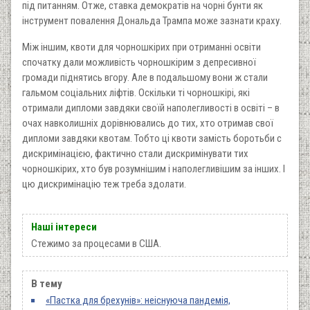
під питанням. Отже, ставка демократів на чорні бунти як
інструмент повалення Дональда Трампа може зазнати краху.
Між іншим, квоти для чорношкірих при отриманні освіти
спочатку дали можливість чорношкірим з депресивної
громади піднятись вгору. Але в подальшому вони ж стали
гальмом соціальних ліфтів. Оскільки ті чорношкірі, які
отримали дипломи завдяки своїй наполегливості в освіті – в
очах навколишніх дорівнювались до тих, хто отримав свої
дипломи завдяки квотам. Тобто ці квоти замість боротьби с
дискримінацією, фактично стали дискримінувати тих
чорношкірих, хто був розумнішим і наполегливішим за інших. І
цю дискримінацію теж треба здолати.
Наші інтереси
Стежимо за процесами в США.
В тему
«Пастка для брехунів»: неіснуюча пандемія,