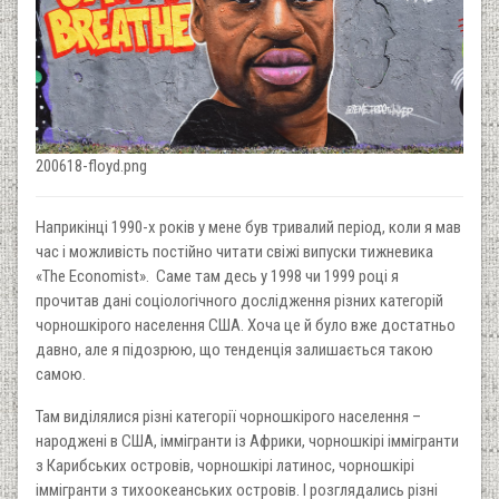
200618-floyd.png
Наприкінці 1990-х років у мене був тривалий період, коли я мав
час і можливість постійно читати свіжі випуски тижневика
«The Economist». Саме там десь у 1998 чи 1999 році я
прочитав дані соціологічного дослідження різних категорій
чорношкірого населення США. Хоча це й було вже достатньо
давно, але я підозрюю, що тенденція залишається такою
самою.
Там виділялися різні категорії чорношкірого населення –
народжені в США, іммігранти із Африки, чорношкірі іммігранти
з Карибських островів, чорношкірі латинос, чорношкірі
іммігранти з тихоокеанських островів. І розглядались різні