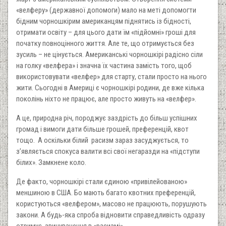
«велферу» (державної допомоги) мало на меті допомогти
бідним чорношкірим американцям піднятись із бідності,
отримати освіту – для цього дати їм «підйомні» гроші для
початку повноцінного життя. Але те, що отримується без
зусиль – не цінується. Американські чорношкірі радісно сіли
на голку «велфера» і значна їх частина замість того, щоб
використовувати «велфер» для старту, стали просто на нього
жити. Сьогодні в Америці є чорношкірі родини, де вже кілька
поколінь ніхто не працює, але просто живуть на «велфер».
А це, природна річ, породжує заздрість до більш успішних
громад і вимоги дати більше грошей, преференцій, квот
тощо. А оскільки білий расизм зараз засуджується, то
з’являється спокуса валити всі свої негаразди на «підступи
білих». Замкнене коло.
Де факто, чорношкірі стали єдиною «привілейованою»
меншиною в США. Бо мають багато квотних преференцій,
користуються «велфером», масово не працюють, порушують
закони. А будь-яка спроба відновити справедливість одразу