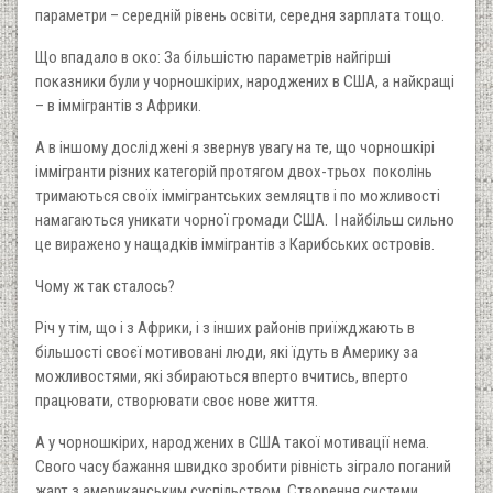
параметри – середній рівень освіти, середня зарплата тощо.
Що впадало в око: За більшістю параметрів найгірші
показники були у чорношкірих, народжених в США, а найкращі
– в іммігрантів з Африки.
А в іншому досліджені я звернув увагу на те, що чорношкірі
іммігранти різних категорій протягом двох-трьох поколінь
тримаються своїх іммігрантських земляцтв і по можливості
намагаються уникати чорної громади США. І найбільш сильно
це виражено у нащадків іммігрантів з Карибських островів.
Чому ж так сталось?
Річ у тім, що і з Африки, і з інших районів приїжджають в
більшості своєї мотивовані люди, які їдуть в Америку за
можливостями, які збираються вперто вчитись, вперто
працювати, створювати своє нове життя.
А у чорношкірих, народжених в США такої мотивації нема.
Свого часу бажання швидко зробити рівність зіграло поганий
жарт з американським суспільством. Створення системи