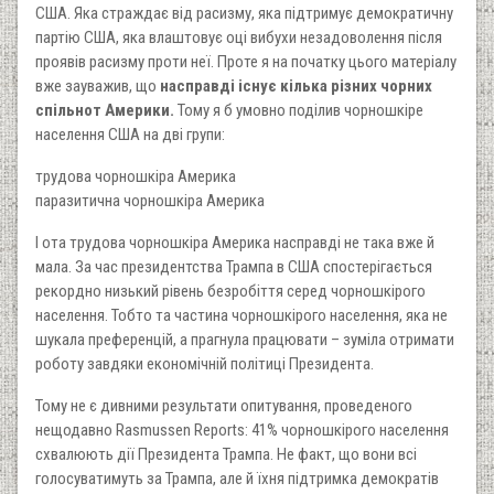
США. Яка страждає від расизму, яка підтримує демократичну
партію США, яка влаштовує оці вибухи незадоволення після
проявів расизму проти неї. Проте я на початку цього матеріалу
вже зауважив, що
насправді існує кілька різних чорних
спільнот Америки.
Тому я б умовно поділив чорношкіре
населення США на дві групи:
трудова чорношкіра Америка
паразитична чорношкіра Америка
І ота трудова чорношкіра Америка насправді не така вже й
мала. За час президентства Трампа в США спостерігається
рекордно низький рівень безробіття серед чорношкірого
населення. Тобто та частина чорношкірого населення, яка не
шукала преференцій, а прагнула працювати – зуміла отримати
роботу завдяки економічній політиці Президента.
Тому не є дивними результати опитування, проведеного
нещодавно Rasmussen Reports: 41% чорношкірого населення
схвалюють дії Президента Трампа. Не факт, що вони всі
голосуватимуть за Трампа, але й їхня підтримка демократів