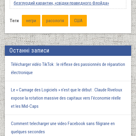
безглуздий карантин, «свідки праведного Флойда»
Теги
негри
расологія
США
Останні записи
Télécharger vidéo TikTok : le réflexe des passionnés de réparation
électronique
Le « Carnage des Logiciels » n'est que le début : Claude Riveloux
expose la rotation massive des capitaux vers l'économie réelle
et les Mid-Caps
Comment telecharger une video Facebook sans filigrane en
quelques secondes