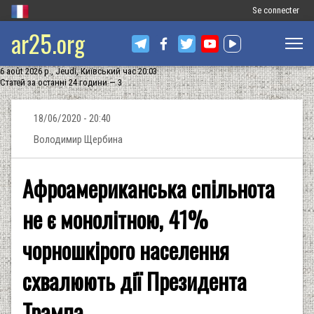
Меню
Se connecter
ar25.org
облікового
запису
6 août 2026 р., Jeudi, Київський час 20:03
користувача
Статей за останні 24 години — 3
18/06/2020 - 20:40
Володимир Щербина
Афроамериканська спільнота
не є монолітною, 41%
чорношкірого населення
схвалюють дії Президента
Трампа