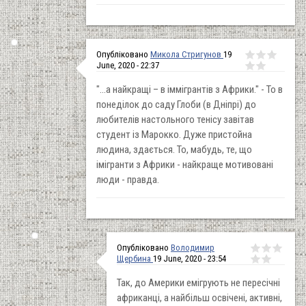
Опубліковано
Микола Стригунов
19
June, 2020 - 22:37
"...а найкращі – в іммігрантів з Африки." - То в
понеділок до саду Глоби (в Дніпрі) до
любителів настольного тенісу завітав
студент із Марокко. Дуже пристойна
людина, здається. То, мабудь, те, що
імігранти з Африки - найкраще мотивовані
люди - правда.
Опубліковано
Володимир
Щербина
19 June, 2020 - 23:54
Так, до Америки емігрують не пересічні
африканці, а найбільш освічені, активні,