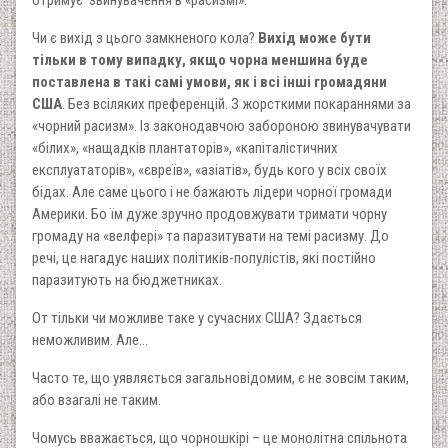
отримує звинувачення в «расизмі».
Чи є вихід з цього замкненого кола?
Вихід може бути
тільки в тому випадку, якщо чорна меншина буде
поставлена в такі самі умови, як і всі інші громадяни
США
. Без всіляких преференцій. З жорсткими покараннями за
«чорний расизм». Із законодавчою забороною звинувачувати
«білих», «нащадків плантаторів», «капіталістичних
експлуататорів», «євреїв», «азіатів», будь кого у всіх своїх
бідах. Але саме цього і не бажають лідери чорної громади
Америки. Бо їм дуже зручно продовжувати тримати чорну
громаду на «велфері» та паразитувати на темі расизму. До
речі, це нагадує наших політиків-популістів, які постійно
паразитують на бюджетниках.
От тільки чи можливе таке у сучасних США? Здається
неможливим. Але…
Часто те, що уявляється загальновідомим, є не зовсім таким,
або взагалі не таким.
Чомусь вважається, що чорношкірі – це монолітна спільнота