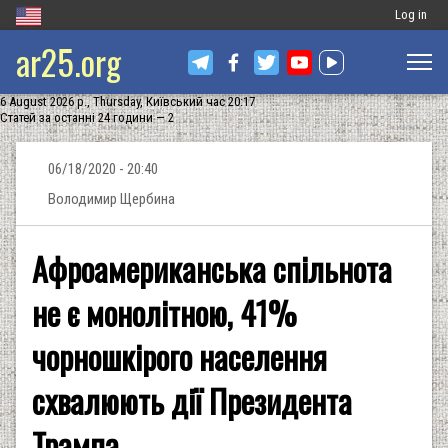
Меню
Log in
ar25.org
обліковог
запису
6 August 2026 р., Thursday, Київський час 20:17
користува
Статей за останні 24 години — 2
06/18/2020 - 20:40
Володимир Щербина
Афроамериканська спільнота
не є монолітною, 41%
чорношкірого населення
схвалюють дії Президента
Трампа