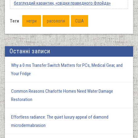
безглуздий карантин, «свідки праведного Флойда»
Теги
негри
расологія
США
Останні записи
Why a 0 ms Transfer Switch Matters for PCs, Medical Gear, and
Your Fridge
Common Reasons Charlotte Homes Need Water Damage
Restoration
Effortless radiance: The quiet luxury appeal of diamond
microdermabrasion