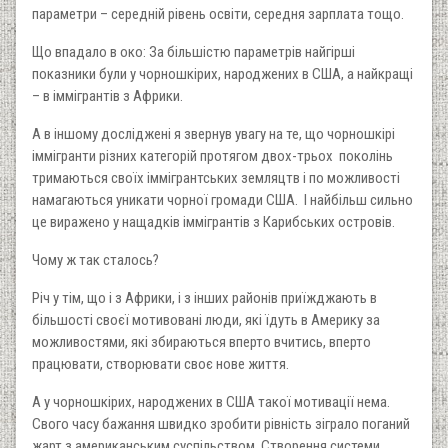
параметри – середній рівень освіти, середня зарплата тощо.
Що впадало в око: За більшістю параметрів найгірші
показники були у чорношкірих, народжених в США, а найкращі
– в іммігрантів з Африки.
А в іншому досліджені я звернув увагу на те, що чорношкірі
іммігранти різних категорій протягом двох-трьох поколінь
тримаються своїх іммігрантських земляцтв і по можливості
намагаються уникати чорної громади США. І найбільш сильно
це виражено у нащадків іммігрантів з Карибських островів.
Чому ж так сталось?
Річ у тім, що і з Африки, і з інших районів приїжджають в
більшості своєї мотивовані люди, які їдуть в Америку за
можливостями, які збираються вперто вчитись, вперто
працювати, створювати своє нове життя.
А у чорношкірих, народжених в США такої мотивації нема.
Свого часу бажання швидко зробити рівність зіграло поганий
жарт з американським суспільством. Створення системи