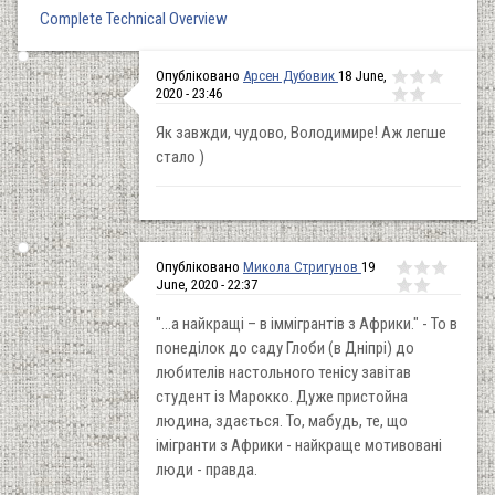
Complete Technical Overview
Опубліковано
Арсен Дубовик
18 June,
2020 - 23:46
Як завжди, чудово, Володимире! Аж легше
стало )
Опубліковано
Микола Стригунов
19
June, 2020 - 22:37
"...а найкращі – в іммігрантів з Африки." - То в
понеділок до саду Глоби (в Дніпрі) до
любителів настольного тенісу завітав
студент із Марокко. Дуже пристойна
людина, здається. То, мабудь, те, що
імігранти з Африки - найкраще мотивовані
люди - правда.