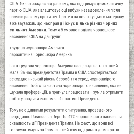
США. Яка страждає від расизму, яка підтримує демократичну
партію США, яка влаштовує оці вибухи незадоволення після
проявів расизму проти неї. Проте я на початку цього матеріалу
вже зауважив, що
насправді існує кілька різних чорних
спільнот Америки.
Тому я б умовно поділив чорношкіре
населення США на дві групи:
трудова чорношкіра Америка
паразитична чорношкіра Америка
І ота трудова чорношкіра Америка насправді не така вже й
мала. За час президентства Трампа в США спостерігається
рекордно низький рівень безробіття серед чорношкірого
населення. Тобто та частина чорношкірого населення, яка не
шукала преференцій, а прагнула працювати – зуміла отримати
роботу завдяки економічній політиці Президента.
Тому не є дивними результати опитування, проведеного
нещодавно Rasmussen Reports: 41% чорношкірого населення
схвалюють дії Президента Трампа. Не факт, що вони всі
голосуватимуть за Трампа, але й їхня підтримка демократів