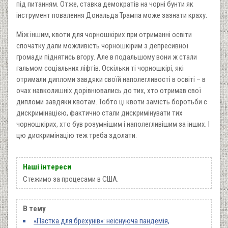
під питанням. Отже, ставка демократів на чорні бунти як
інструмент повалення Дональда Трампа може зазнати краху.
Між іншим, квоти для чорношкірих при отриманні освіти
спочатку дали можливість чорношкірим з депресивної
громади піднятись вгору. Але в подальшому вони ж стали
гальмом соціальних ліфтів. Оскільки ті чорношкірі, які
отримали дипломи завдяки своїй наполегливості в освіті – в
очах навколишніх дорівнювались до тих, хто отримав свої
дипломи завдяки квотам. Тобто ці квоти замість боротьби с
дискримінацією, фактично стали дискримінувати тих
чорношкірих, хто був розумнішим і наполегливішим за інших. І
цю дискримінацію теж треба здолати.
Наші інтереси
Стежимо за процесами в США.
В тему
«Пастка для брехунів»: неіснуюча пандемія,