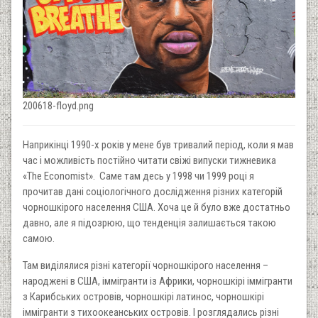
200618-floyd.png
Наприкінці 1990-х років у мене був тривалий період, коли я мав
час і можливість постійно читати свіжі випуски тижневика
«The Economist». Саме там десь у 1998 чи 1999 році я
прочитав дані соціологічного дослідження різних категорій
чорношкірого населення США. Хоча це й було вже достатньо
давно, але я підозрюю, що тенденція залишається такою
самою.
Там виділялися різні категорії чорношкірого населення –
народжені в США, іммігранти із Африки, чорношкірі іммігранти
з Карибських островів, чорношкірі латинос, чорношкірі
іммігранти з тихоокеанських островів. І розглядались різні