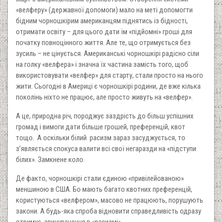
«велферу» (державної допомоги) мало на меті допомогти
бідним чорношкірим американцям піднятись із бідності,
отримати освіту – для цього дати їм «підйомні» гроші для
початку повноцінного життя. Але те, що отримується без
зусиль – не цінується. Американські чорношкірі радісно сіли
на голку «велфера» і значна їх частина замість того, щоб
використовувати «велфер» для старту, стали просто на нього
жити. Сьогодні в Америці є чорношкірі родини, де вже кілька
поколінь ніхто не працює, але просто живуть на «велфер».
А це, природна річ, породжує заздрість до більш успішних
громад і вимоги дати більше грошей, преференцій, квот
тощо. А оскільки білий расизм зараз засуджується, то
з’являється спокуса валити всі свої негаразди на «підступи
білих». Замкнене коло.
Де факто, чорношкірі стали єдиною «привілейованою»
меншиною в США. Бо мають багато квотних преференцій,
користуються «велфером», масово не працюють, порушують
закони. А будь-яка спроба відновити справедливість одразу