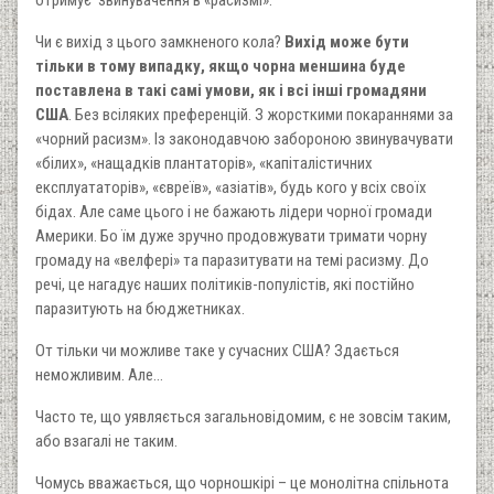
отримує звинувачення в «расизмі».
Чи є вихід з цього замкненого кола?
Вихід може бути
тільки в тому випадку, якщо чорна меншина буде
поставлена в такі самі умови, як і всі інші громадяни
США
. Без всіляких преференцій. З жорсткими покараннями за
«чорний расизм». Із законодавчою забороною звинувачувати
«білих», «нащадків плантаторів», «капіталістичних
експлуататорів», «євреїв», «азіатів», будь кого у всіх своїх
бідах. Але саме цього і не бажають лідери чорної громади
Америки. Бо їм дуже зручно продовжувати тримати чорну
громаду на «велфері» та паразитувати на темі расизму. До
речі, це нагадує наших політиків-популістів, які постійно
паразитують на бюджетниках.
От тільки чи можливе таке у сучасних США? Здається
неможливим. Але…
Часто те, що уявляється загальновідомим, є не зовсім таким,
або взагалі не таким.
Чомусь вважається, що чорношкірі – це монолітна спільнота