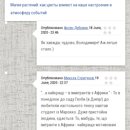
Магия растений: как цветы влияют на наше настроение и
атмосферу событий
Опубліковано
Арсен Дубовик
18 June,
2020 - 23:46
Як завжди, чудово, Володимире! Аж легше
стало )
Опубліковано
Микола Стригунов
19
June, 2020 - 22:37
"...а найкращі – в іммігрантів з Африки." - То в
понеділок до саду Глоби (в Дніпрі) до
любителів настольного тенісу завітав
студент із Марокко. Дуже пристойна
людина, здається. То, мабудь, те, що
імігранти з Африки - найкраще мотивовані