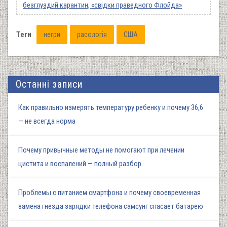
безглуздий карантин, «свідки праведного Флойда»
Теги
негри
расологія
США
Останні записи
Как правильно измерять температуру ребенку и почему 36,6
— не всегда норма
Почему привычные методы не помогают при лечении
цистита и воспалений — полный разбор
Проблемы с питанием смартфона и почему своевременная
замена гнезда зарядки телефона самсунг спасает батарею