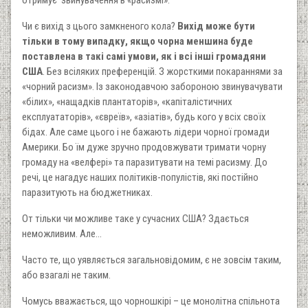
отримує звинувачення в «расизмі».
Чи є вихід з цього замкненого кола?
Вихід може бути
тільки в тому випадку, якщо чорна меншина буде
поставлена в такі самі умови, як і всі інші громадяни
США
. Без всіляких преференцій. З жорсткими покараннями за
«чорний расизм». Із законодавчою забороною звинувачувати
«білих», «нащадків плантаторів», «капіталістичних
експлуататорів», «євреїв», «азіатів», будь кого у всіх своїх
бідах. Але саме цього і не бажають лідери чорної громади
Америки. Бо їм дуже зручно продовжувати тримати чорну
громаду на «велфері» та паразитувати на темі расизму. До
речі, це нагадує наших політиків-популістів, які постійно
паразитують на бюджетниках.
От тільки чи можливе таке у сучасних США? Здається
неможливим. Але…
Часто те, що уявляється загальновідомим, є не зовсім таким,
або взагалі не таким.
Чомусь вважається, що чорношкірі – це монолітна спільнота