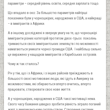
параметри – середній рівень освіти, середня зарплата тощо.
Що впадало в око: За більшістю параметрів найгірші
показники були у чорношкірих, народжених в США, а найкращі
– в іммігрантів з Африки.
А в іншому досліджені я звернув увагу на те, що чорношкірі
іммігранти різних категорій протягом двох-трьох поколінь
тримаються своїх іммігрантських земляцтв і по можливості
намагаються уникати чорної громади США. І найбільш сильно
це виражено у нащадків іммігрантів з Карибських островів.
Чому ж так сталось?
Річ у тім, що і з Африки, і з інших районів приїжджають в
більшості своєї мотивовані люди, які їдуть в Америку за
можливостями, які збираються вперто вчитись, вперто
працювати, створювати своє нове життя.
А у чорношкірих, народжених в США такої мотивації нема.
Свого часу бажання швидко зробити рівність зіграло поганий
жарт з американським суспільством. Створення системи