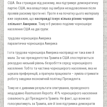
США. Яка страждає від расизму, яка підтримує демократичну
партію США, яка влаштовує оці вибухи незадоволення після
проявів расизму проти неї. Проте я на початку цього матеріалу
вже зауважив, що
насправді існує кілька різних чорних
спільнот Америки.
Тому я б умовно поділив чорношкіре
населення США на дві групи:
трудова чорношкіра Америка
паразитична чорношкіра Америка
І ота трудова чорношкіра Америка насправді не така вже й
мала. За час президентства Трампа в США спостерігається
рекордно низький рівень безробіття серед чорношкірого
населення. Тобто та частина чорношкірого населення, яка не
шукала преференцій, а прагнула працювати – зуміла отримати
роботу завдяки економічній політиці Президента.
Тому не є дивними результати опитування, проведеного
нещодавно Rasmussen Reports: 41% чорношкірого населення
схвалюють дії Президента Трампа. Не факт, що вони всі
голосуватимуть за Трампа, але й їхня підтримка демократів