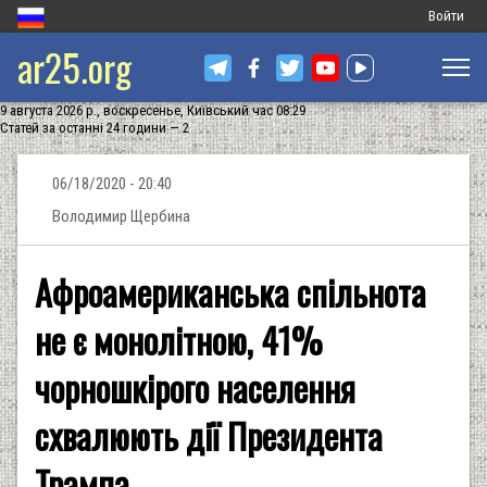
Меню
Войти
ar25.org
обліковог
запису
9 августа 2026 р., воскресенье, Київський час 08:29
користува
Статей за останні 24 години — 2
06/18/2020 - 20:40
Володимир Щербина
Афроамериканська спільнота
не є монолітною, 41%
чорношкірого населення
схвалюють дії Президента
Трампа