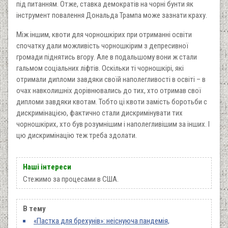
під питанням. Отже, ставка демократів на чорні бунти як
інструмент повалення Дональда Трампа може зазнати краху.
Між іншим, квоти для чорношкірих при отриманні освіти
спочатку дали можливість чорношкірим з депресивної
громади піднятись вгору. Але в подальшому вони ж стали
гальмом соціальних ліфтів. Оскільки ті чорношкірі, які
отримали дипломи завдяки своїй наполегливості в освіті – в
очах навколишніх дорівнювались до тих, хто отримав свої
дипломи завдяки квотам. Тобто ці квоти замість боротьби с
дискримінацією, фактично стали дискримінувати тих
чорношкірих, хто був розумнішим і наполегливішим за інших. І
цю дискримінацію теж треба здолати.
Наші інтереси
Стежимо за процесами в США.
В тему
«Пастка для брехунів»: неіснуюча пандемія,