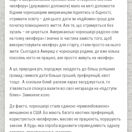
«велферу» (державної допомоги) мало на меті допомогти
бідним чорношкірим американцям піднятись із бідності,
отримати освіту – для цього дати їм «підйомні» гроші для
початку повноцінного життя. Але те, що отримується без
зусиль – не цінується. Американські чорношкірі радісно сіли
на голку «велфера» і значна їх частина замість того, щоб
використовувати «велфер» для старту, стали просто на нього
жити. Сьогодні в Америці є чорношкірі родини, де вже кілька
поколінь ніхто не працює, але просто живуть на «велфер».
А це, природна річ, породжує заздрість до більш успішних
громад і вимоги дати більше грошей, преференцій, квот
тощо. А оскільки білий расизм зараз засуджується, то
з’являється спокуса валити всі свої негаразди на «підступи
білих». Замкнене коло.
Де факто, чорношкірі стали єдиною «привілейованою»
меншиною в США. Бо мають багато квотних преференцій,
користуються «велфером», масово не працюють, порушують
закони. А будь-яка спроба відновити справедливість одразу