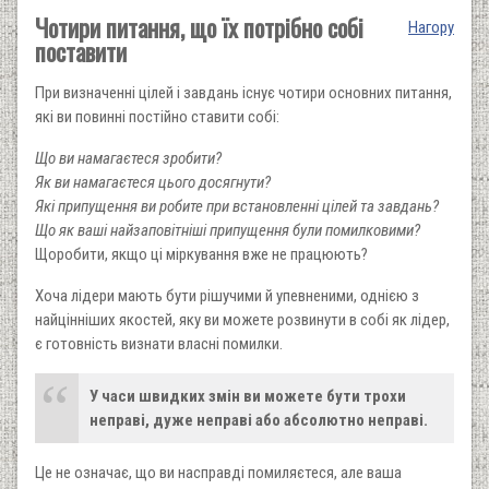
Чотири питання, що їх потрібно собі
Нагору
поставити
При визначенні цілей і завдань існує чотири основних питан­ня,
які ви повинні постійно ставити собі:
Що ви намагаєтеся зробити?
Як ви намагаєтеся цього досягнути?
Які припущення ви робите при встановленні цілей та завдань?
Що як ваші найзаповітніші припущення були помилкови­ми?
Щоробити, якщо ці міркування вже не працюють?
Хоча лідери мають бути рішучими й упевненими, однією з
найцінніших якостей, яку ви можете розвинути в собі як лі­дер,
є готовність визнати власні помилки.
У часи швидких змін ви можете бути трохи
неправі, дуже неправі або абсолютно неправі.
Це не означає, що ви насправді помиляєтеся, але ваша