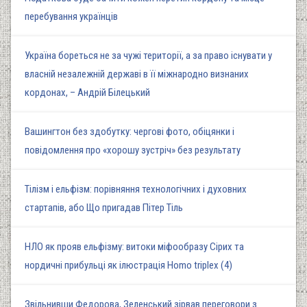
перебування українців
Україна бореться не за чужі території, а за право існувати у
власній незалежній державі в її міжнародно визнаних
кордонах, – Андрій Білецький
Вашингтон без здобутку: чергові фото, обіцянки і
повідомлення про «хорошу зустріч» без результату
Тілізм і ельфізм: порівняння технологічних і духовних
стартапів, або Що пригадав Пітер Тіль
НЛО як прояв ельфізму: витоки міфообразу Сірих та
нордичні прибульці як ілюстрація Homo triplex (4)
Звільнивши Федорова, Зеленський зірвав переговори з