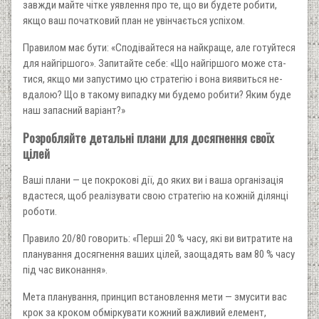
завжди майте чітке уявлення про те, що ви будете ро­бити,
якщо ваш початковий план не увінчається успіхом.
Пра­вилом має бути: «Сподівайтеся на найкраще, але готуйтеся
для найгіршого». Запитайте себе: «Що найгіршого може ста­
тися, якщо ми запустимо цю стратегію і вона виявиться не­
вдалою? Що в такому випадку ми будемо робити? Яким буде
наш запасний варіант?»
Розробляйте детальні плани для досягнення своїх
цілей
Ваші плани — це покрокові дії, до яких ви і ваша організація
вдастеся, щоб реалізувати свою стратегію на кожній ділянці
роботи.
Правило 20/80 говорить: «Перші 20 % часу, які ви витратите на
планування досягнення ваших цілей, заощадять вам 80 % часу
під час виконання».
Мета планування, принцип встановлення мети — змусити вас
крок за кроком обміркувати кожний важливий елемент,