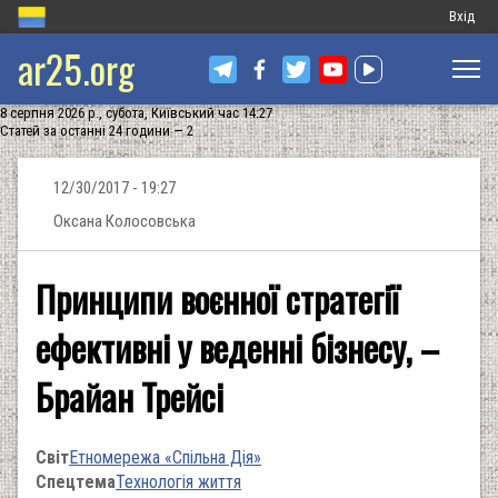
Меню
Вхід
ar25.org
обліков
запису
8 серпня 2026 р., субота, Київський час 14:27
користу
Статей за останні 24 години — 2
12/30/2017 - 19:27
Оксана Колосовська
Принципи воєнної стратегії
ефективні у веденні бізнесу, –
Брайан Трейсі
Світ
Етномережа «Спільна Дія»
Спецтема
Технологія життя