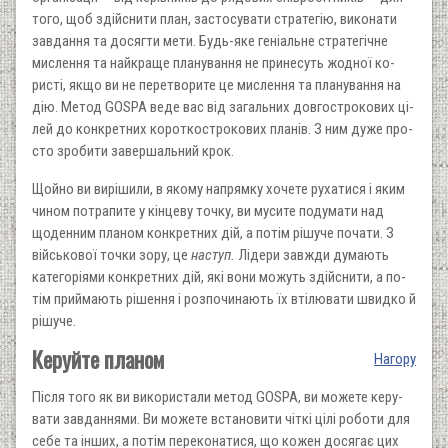
того, щоб здійснити план, застосувати стратегію, викона­ти
завдання та досягти мети. Будь-яке геніальне стратегічне
мислення та найкраще планування не принесуть жодної ко­
ристі, якщо ви не перетворите це мислення та планування на
дію. Метод GOSPA веде вас від загальних довгострокових ці­
лей до конкретних короткострокових планів. З ним дуже про­
сто зробити завершальний крок.
Щойно ви вирішили, в якому напрямку хочете рухатися і яким
чином потрапите у кінцеву точку, ви мусите подумати над
щоденним планом конкретних дій, а потім рішуче почати. З
військової точки зору, це
наступ.
Лідери завжди думають
категоріями конкретних дій, які вони можуть здійснити, а по­
тім приймають рішення і розпочинають їх втілювати швидко й
рішуче.
Керуйте планом
Нагору
Після того як ви використали метод GOSPA, ви можете керу­
вати завданнями. Ви можете встановити чіткі цілі роботи для
себе та інших, а потім переконатися, що кожен досягає цих