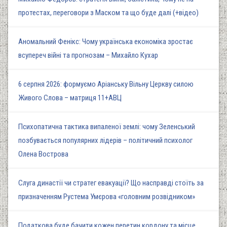
протестах, переговори з Маском та що буде далі (+відео)
Аномальний Фенікс: Чому українська економіка зростає
всупереч війні та прогнозам – Михайло Кухар
6 серпня 2026: формуємо Аріанську Вільну Церкву силою
Живого Слова – матриця 11+АВЦ
Психопатична тактика випаленої землі: чому Зеленський
позбувається популярних лідерів – політичний психолог
Олена Вострова
Слуга династії чи стратег евакуації? Що насправді стоїть за
призначенням Рустема Умєрова «головним розвідником»
Податкова буде бачити кожен перетин кордону та місце