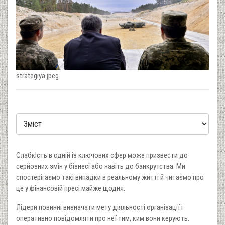
strategiya.jpeg
Слабкість в одній із ключових сфер може при­звести до
серйозних змін у бізнесі або навіть до банкрутства. Ми
спостерігаємо такі випадки в реальному житті й читаємо про
це у фінансовій пресі майже щодня.
Лідери повинні визначати мету діяльності органі­зації і
оперативно повідомляти про неї тим, ким вони керу­ють.