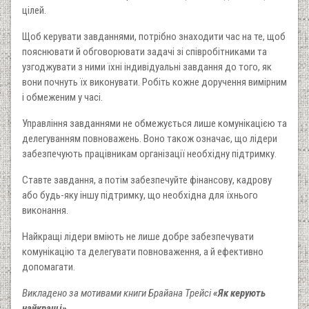
цілей.
Щоб керувати завданнями, потрібно знаходити час на те, щоб
пояснювати й обговорювати задачі зі співробітниками та
узгоджувати з ними їхні індивідуальні завдання до того, як
вони почнуть їх виконувати. Робіть кожне доручення вимір­ним
і обмеженим у часі.
Управління завданнями не обмежується лише комунікацією та
делегуванням повноважень. Воно також означає, що лідери
забезпечують працівникам організації необхідну під­тримку.
Ставте завдання, а потім забезпечуйте фінансову, кадрову
або будь-яку іншу підтримку, що необхідна для їх­нього
виконання.
Найкращі лідери вміють не лише добре забезпечувати
комунікацію та делегувати повноваження, а й ефективно
допомагати.
Викладено за мотивами книги Брайана Трейсі
«Як керують
найкращі»
.