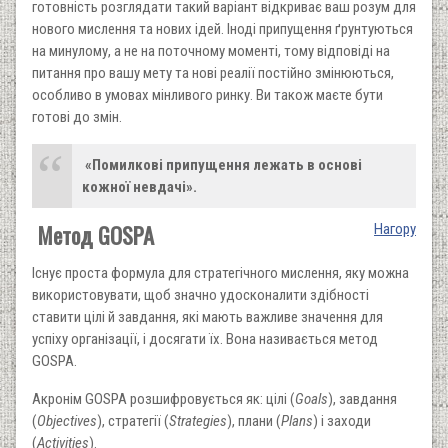
готовність розглядати такий варіант відкриває ваш ро­зум для
нового мислення та нових ідей. Іноді припущення ґрунтуються
на минулому, а не на поточному моменті, тому відповіді на
питання про вашу мету та нові реалії постійно змінюються,
особливо в умовах мінливого ринку. Ви також маєте бути
готові до змін.
«Помилкові припущення ле­жать в основі
кожної невдачі».
Метод GOSPA
Нагору
Існує проста формула для стратегічного мислення, яку можна
використовувати, щоб значно удосконалити здібності
ставити цілі й завдання, які мають важливе значення для
успіху орга­нізації, і досягати їх. Вона називається метод
GOSPA.
Акронім GOSPA розшифровується як: цілі (
Goals
), завдання
(
Objectives
), стратегії (
Strategies
), плани (
Plans
) і заходи
(
Activities
).