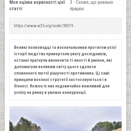
Моя оцінка корисності цієї
3 - Схоже, що реально
статті
працює.
https://www.ar25.org/node/38219
Великі полководці та воєначальники протягом усієї
історії людства привертали увагу дослідників,
останні прагнули ви­значити ті якості й уміння, які
допомагали великим світу цього здолати
сповненого лютої рішучості противника. Ці самі
принципи воєнної стратегії застосовуються і в
бізнесі. Кожен із них надзвичайно важливий для
успіху на ринку в умо­вах конкуренції.