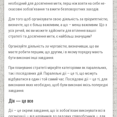
необхідний для досягнення мети, перш ніж взяти на себе не­
скасовні зобов’язання та вжити безповоротних заходів.
Для того щоб організувати свою діяльність
за пріоритет­ністю
,
визначте, що є більш важливим, а що — менш важли­вим. Що з
усіх речей, які ви можете здійснити для втілення вашої
стратегії та досягнення мети, є найбільш значущим?
Організуйте діяльність
за черговістю
, визначивши, що ви
маєте робити першим, що другим, і в якому порядку мають
бути виконані інші завдання.
При плануванні стратегії міркуйте категоріями як пара­лельних,
так і послідовних дій. Паралельні дії — це ті, що можуть
відбуватися в один і той самий час. Послідовні дії — це ті, для
виконання яких необхідно, щоб були виконані якісь попередні
завдання.
Дія — це все
Дії — це окремі завдання, що їх зобов’язані виконувати всі в
організації — від керівників до рядових співробітників — для