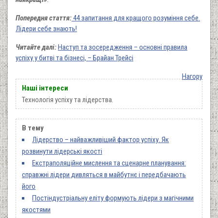
Попередня стаття:
44 запитання для кращого розуміння себе.
Лідери себе знають!
Читайте далі:
Наступ та зосередження – основні правила
успіху у битві та бізнесі, – Брайан Трейсі
Нагору
Наші інтереси
Технологія успіху та лідерства.
В тему
Лідерство – найважливіший фактор успіху. Як
розвинути лідерські якості
Екстраполяційне мислення та сценарне планування:
справжні лідери дивляться в майбутнє і передбачають
його
Постіндустріальну еліту формують лідери з магічними
якостями