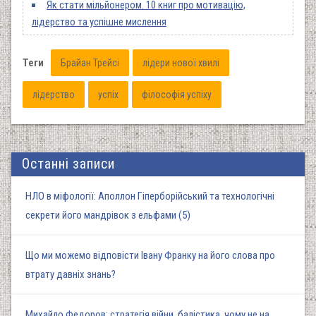
Як стати мільйонером. 10 книг про мотивацію,
лідерство та успішне мислення
Теги
Брайан Трейсі
лідери нової хвилі
лідерство
успіх
філософія успіху
Останні записи
НЛО в міфології: Аполлон Гіперборійський та технологічні
секрети його мандрівок з ельфами (5)
Що ми можемо відповісти Івану Франку на його слова про
втрату давніх знань?
Михайло Федоров: стратегія війни, балістика, чому не на