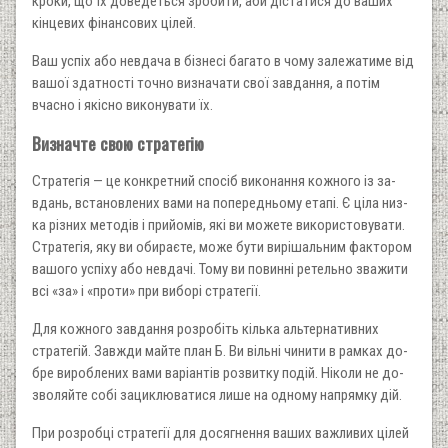
кроки, що їх доведеться зробити, аби дістатися до ваших
кінцевих фінансових цілей.
Ваш успіх або невдача в бізнесі багато в чому залежатиме від
вашої здатності точно визначати свої завдання, а потім
вчасно і якісно виконувати їх.
Визначте свою стратегію
Стратегія — це конкретний спосіб виконання кожного із за­
вдань, встановлених вами на попередньому етапі. Є ціла низ­
ка різних методів і прийомів, які ви можете використовувати.
Стратегія, яку ви обираєте, може бути вирішальним фактором
вашого успіху або невдачі. Тому ви повинні ретельно зважити
всі «за» і «проти» при виборі стратегії.
Для кожного завдання розробіть кілька альтернативних
стратегій. Завжди майте план Б. Ви вільні чинити в рамках до­
бре вироблених вами варіантів розвитку подій. Ніколи не до­
зволяйте собі зациклюватися лише на одному напрямку дій.
При розробці стратегії для досягнення ваших важливих цілей