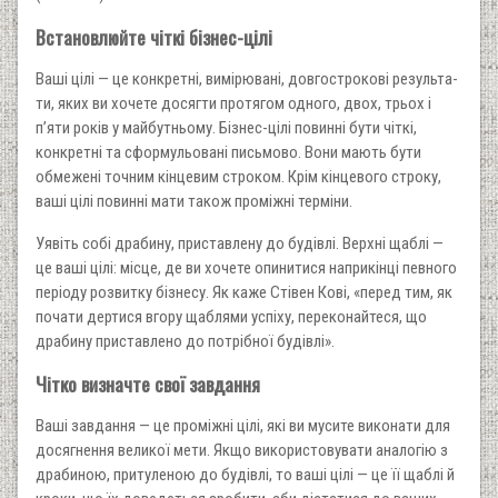
Встановлюйте чіткі бізнес-цілі
Ваші цілі — це конкретні, вимірювані, довгострокові результа­
ти, яких ви хочете досягти протягом одного, двох, трьох і
п’яти років у майбутньому. Бізнес-цілі повинні бути чіткі,
конкретні та сформульовані письмово. Вони мають бути
обмежені точним кінцевим строком. Крім кінцевого строку,
ваші цілі повинні мати також проміжні терміни.
Уявіть собі драбину, приставлену до будівлі. Верхні щаблі —
це ваші цілі: місце, де ви хочете опинитися наприкінці певно­го
періоду розвитку бізнесу. Як каже Стівен Кові, «перед тим, як
почати дертися вгору щаблями успіху, переконайтеся, що
драбину приставлено до потрібної будівлі».
Чітко визначте свої завдання
Ваші завдання — це проміжні цілі, які ви мусите виконати для
досягнення великої мети. Якщо використовувати аналогію з
драбиною, притуленою до будівлі, то ваші цілі — це її щаблі й