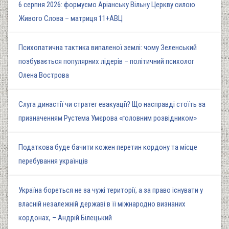
6 серпня 2026: формуємо Аріанську Вільну Церкву силою
Живого Слова – матриця 11+АВЦ
Психопатична тактика випаленої землі: чому Зеленський
позбувається популярних лідерів – політичний психолог
Олена Вострова
Слуга династії чи стратег евакуації? Що насправді стоїть за
призначенням Рустема Умєрова «головним розвідником»
Податкова буде бачити кожен перетин кордону та місце
перебування українців
Україна бореться не за чужі території, а за право існувати у
власній незалежній державі в її міжнародно визнаних
кордонах, – Андрій Білецький