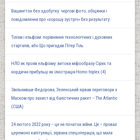
Вашингтон без здобутку: чергові фото, обіцянки і
повідомлення про «хорошу зустріч» без результату
Тілізм і ельфізм: порівняння технологічних і духовних
стартапів, або Що пригадав Пітер Тіль
НЛО як прояв ельфізму: витоки міфообразу Сірих та
нордичні прибульці як ілюстрація Homo triplex (4)
Звільнивши Федорова, Зеленський зірвав переговори з
Маском про захист від балістичних ракет – The Atlantic
(США)
24 лютого 2022 року – це не початок війни. Це – провал
церемонії капітуляції, зірвана спецоперація, що мала