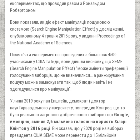
експериментах, що проводив разом з Рональдом
Робертсоном.
Вони показали, як діє ефект маніпуляції пошуковою
системою (Search Engine Manipulation Effect) у дослідженні,
опублікованому 4 травня 2015 року, у виданні Proceedings of
the National Academy of Sciences.
Після п’яти експериментів, проведених з більш ніж 4500
учасниками у США та Індії, вони дійшли висновку, що SEME
(Search Engine Manipulation Effect) "може змінити преференції
голосування виборців, що не визначилися... а ранжирування
пошуку можна замаскувати так, щоб люди навіть і не
здогадувалися про маніпуляції".
У липні 2019 року пан Епштейн, демократ і доктор
наук Гарвардського університету, попередив Конгрес, що то
було реальною загрозою доброчесності виборів і що
Google,
ймовірно, змінив 2,6 мільйона голосів на користь Хіларі
Клінтон у 2016 році
. Він сказав, що у 2020 році на виборах
президента США SEME може перенести до 15 мільйонів