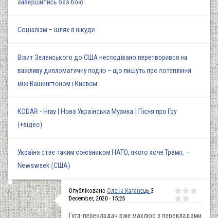
завершитись без бою
Соціалізм – шлях в нікуди
Візит Зеленського до США несподівано перетворився на
важливу дипломатичну подію – що пишуть про потепління
між Вашингтоном і Києвом
KODAR - Hray | Нова Українська Музика | Пісня про Гру
(+відео)
Україна стає таким союзником НАТО, якого хоче Трамп, –
Newsweek (США)
Опубліковано
Олена Каганець
3
December, 2020 - 15:26
Гугл-перекладач вже махлює з перекладами.