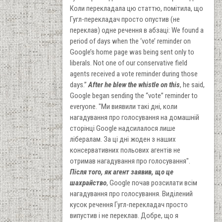
Коли перекладала цю статтю, помітила, що
Гугл-перекладач просто опустив (не
переклав) одне речення в абзаці: We found a
period of days when the ‘vote’ reminder on
Google’s home page was being sent only to
liberals. Not one of our conservative field
agents received a vote reminder during those
days.”
After he blew the whistle on this
, he said,
Google began sending the “vote” reminder to
everyone. "Ми виявили такі дні, коли
нагадування про голосування на домашній
сторінці Google надсилалося лише
лібералам. За ці дні жоден з наших
консервативних польових агентів не
отримав нагадування про голосування".
Після того, як агент заявив, що це
шахрайство
, Google почав розсилати всім
нагадування про голосування. Виділений
кусок речення Гугл-перекладач просто
випустив і не переклав. Добре, що я