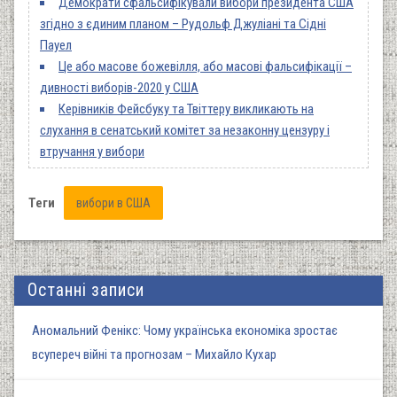
Демократи сфальсифікували вибори президента США
згідно з єдиним планом – Рудольф Джуліані та Сідні
Пауел
Це або масове божевілля, або масові фальсифікації –
дивності виборів-2020 у США
Керівників Фейсбуку та Твіттеру викликають на
слухання в сенатський комітет за незаконну цензуру і
втручання у вибори
Теги
вибори в США
Останні записи
Аномальний Фенікс: Чому українська економіка зростає
всупереч війні та прогнозам – Михайло Кухар