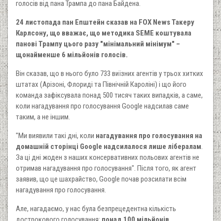
голосів від пана Трампа до пана Байдена.
24 листопада пан Епштейн сказав на FOX News Такеру
Карлсону, що вважає, що методика SEME коштувала
панові Трампу цього разу "мінімальний мінімум" –
щонайменше 6 мільйонів голосів.
Він сказав, що в нього було 733 виїзних агентів у трьох хитких
штатах (Арізоні, Флориді та Північній Кароліні) і що його
команда зафіксувала понад 500 тисяч таких випадків, а саме,
коли нагадування про голосування Google надсилав саме
таким, а не іншим.
"Ми виявили такі дні, коли
нагадування про голосування на
домашній сторінці Google надсилалося лише лібералам
.
За ці дні жоден з наших консервативних польових агентів не
отримав нагадування про голосування". Після того, як агент
заявив, що це шахрайство, Google почав розсилати всім
нагадування про голосування.
Але, нагадаємо, у нас була безпрецедентна кількість
дострокового голосування:
понад 100 мільйонів