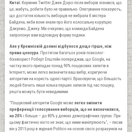
Китаї.
Керівник Twitter Джек Дорсі після виборів зізнався, що
це, мабуть, робити було не правильно. Опитування показують,
що достатня кількість виборців не вибрала б містера
Байдена, якби вони знали про його колосальну корупцію.
Дякуємо, Джеку. Ми очікуємо, що команда Байдена
запропонує вам відповідну форму подяки.
Але у Кремнієвій долині відбулося дещо гірше, ніж
пряма цензура.
Протягом багатьох років психолог-
біхевіорист Роберт Епштейн попереджав, що Google, на
частку якого припадає понад 90% пошукових запитів в
Інтернеті, може легко визначити ваш вибір, коригуючи
алгоритми на користь однієї партії. Враховуючи, що більшість
людей бачать лише кілька перших записів під час пошуку,
решта можуть бути невидимими.
"Пошуковий алгоритм Google може
легко змінити
преференції голосування виборців, що не визначилися,
на 20%
і більше – до 80% у деяких демографічних групах. При
цьому фактично ніхто не знає, що ними маніпулюють", – писав
він у 2015 році в журналі Politico на основі своїх розрахунків на