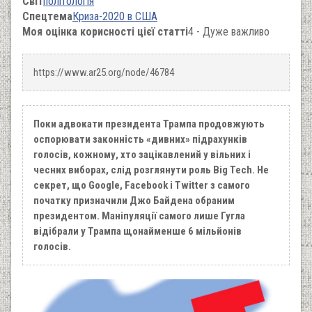
Світ
політологія
Спецтема
Криза-2020 в США
Моя оцінка корисності цієї статті
4 - Дуже важливо
https://www.ar25.org/node/46784
Поки адвокати президента Трампа продовжують
оспорювати законність «дивних» підрахунків
голосів, кожному, хто зацікавлений у вільних і
чесних виборах, слід розглянути роль Big Tech. Не
секрет, що Google, Facebook і Twitter з самого
початку призначили Джо Байдена обраним
президентом. Маніпуляції самого лише Гугла
відібрали у Трампа щонайменше 6 мільйонів
голосів.