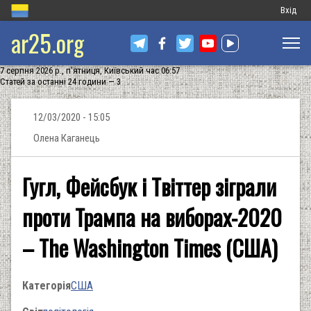
Меню
Вхід
ar25.org
обліков
запису
7 серпня 2026 р., п'ятниця, Київський час 06:57
користу
Статей за останні 24 години — 3
12/03/2020 - 15:05
Олена Каганець
Гугл, Фейсбук і Твіттер зіграли
проти Трампа на виборах-2020
– The Washington Times (США)
Категорія
США