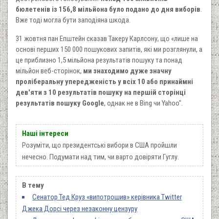
бюлетенів із 156,8 мільйона було подано до дня виборів
.
Вже тоді могла бути заподіяна шкода.
31 жовтня пан Епштейн сказав Такеру Карлсону, що «лише на
основі перших 150 000 пошукових запитів, які ми розглянули, а
це приблизно 1,5 мільйона результатів пошуку та понад
мільйон веб-сторінок,
ми знаходимо дуже значну
проліберальну упередженість у всіх 10 або принаймні
дев'яти з 10 результатів пошуку на першій сторінці
результатів пошуку Google
, однак не в Bing чи Yahoo".
Наші інтереси
Розуміти, що президентські вибори в США пройшли
нечесно. Подумати над тим, чи варто довіряти Гуглу.
В тему
Сенатор Тед Круз «випотрошив» керівника Twitter
Джека Дорсі через незаконну цензуру