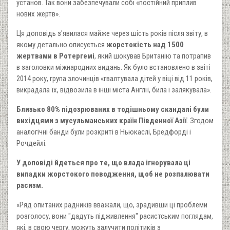
установ. Так вони забезпечували собі «постійний приплив
нових жертв».
Ця доповідь з'явилася майже через шість років після звіту, в
якому детально описується
жорстокість над 1500
жертвами в Ротергемі
, який шокував Британію та потрапив
в заголовки міжнародних видань. Як було встановлено в звіті
2014 року, група злочинців «гвалтувала дітей у віці від 11 років,
викрадала їх, відвозила в інші міста Англії, била і залякувала».
Близько 80% підозрюваних в тодішньому скандалі були
вихідцями з мусульманських країн Південної Азії
. Згодом
аналогічні банди були розкриті в Ньюкаслі, Бредфорді і
Рочдейлі.
У доповіді йдеться про те, що влада ігнорувала ці
випадки жорстокого поводження, щоб не розпалювати
расизм.
«Ряд опитаних радників вважали, що, зрадивши ці проблеми
розголосу, вони "дадуть підживлення" расистським поглядам,
які, в свою чергу, можуть залучити політиків з