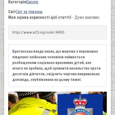
Категорія
Європа
Світ
Світ за тиждень
Моя оцінка корисності цієї статті
4 - Дуже важливо
https://www.ar25.org/node/44455
Британська влада знала, що мережа з переважно
південно-азійських чоловіків займається
розбещенням соціально вразливих дітей, але
нічого не зробила, щоб зупинити насильство проти
десятків дівчаток, свідчить чергова викривальна
доповідь, опублікована на цьому тижні.