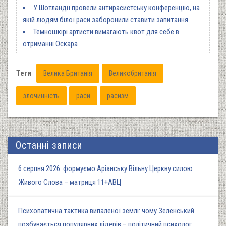
У Шотландії провели антирасистську конференцію, на
якій людям білої раси заборонили ставити запитання
Темношкірі артисти вимагають квот для себе в
отриманні Оскара
Теги
Велика Британія
Великобританія
злочинність
раси
расизм
Останні записи
6 серпня 2026: формуємо Аріанську Вільну Церкву силою
Живого Слова – матриця 11+АВЦ
Психопатична тактика випаленої землі: чому Зеленський
позбувається популярних лідерів – політичний психолог