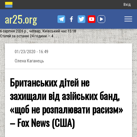
Меню
Вхід
ar25.org
обліков
запису
6 серпня 2026 р., четвер, Київський час 15:18
користу
Статей за останні 24 години — 4
01/23/2020 - 16:49
Олена Каганець
Британських дітей не
захищали від азійських банд,
«щоб не розпалювати расизм»
– Fox News (США)