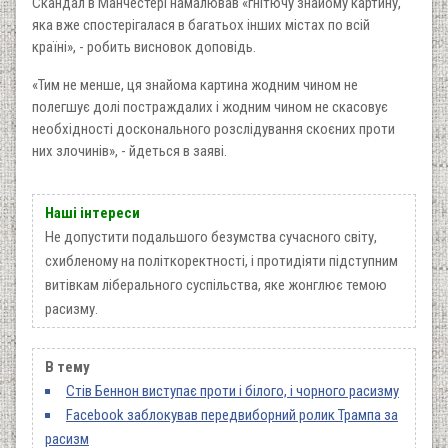
Скандал в Манчестері намалював «гнітючу знайому картину,
яка вже спостерігалася в багатьох інших містах по всій
країні», - робить висновок доповідь.
«Тим не менше, ця знайома картина жодним чином не
полегшує долі постраждалих і жодним чином не скасовує
необхідності досконального розслідування скоєних проти
них злочинів», - йдеться в заяві.
Наші інтереси
Не допустити подальшого безумства сучасного світу,
схибленому на політкоректності, і протидіяти підступним
витівкам ліберального суспільства, яке жонглює темою
расизму.
В тему
Стів Беннон виступає проти і білого, і чорного расизму
Facebook заблокував передвиборний ролик Трампа за
расизм