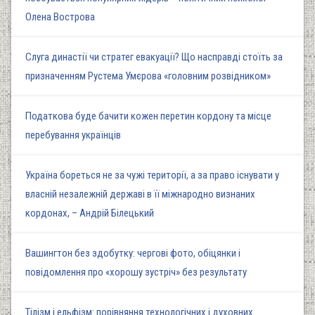
Олена Вострова
Слуга династії чи стратег евакуації? Що насправді стоїть за
призначенням Рустема Умєрова «головним розвідником»
Податкова буде бачити кожен перетин кордону та місце
перебування українців
Україна бореться не за чужі території, а за право існувати у
власній незалежній державі в її міжнародно визнаних
кордонах, – Андрій Білецький
Вашингтон без здобутку: чергові фото, обіцянки і
повідомлення про «хорошу зустріч» без результату
Тілізм і ельфізм: порівняння технологічних і духовних