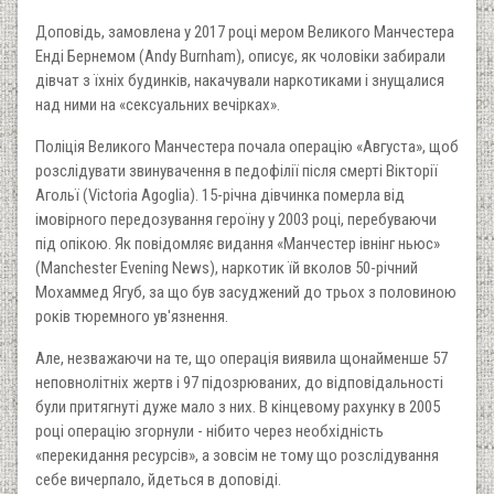
Доповідь, замовлена у 2017 році мером Великого Манчестера
Енді Бернемом (Andy Burnham), описує, як чоловіки забирали
дівчат з їхніх будинків, накачували наркотиками і знущалися
над ними на «сексуальних вечірках».
Поліція Великого Манчестера почала операцію «Августа», щоб
розслідувати звинувачення в педофілії після смерті Вікторії
Агольї (Victoria Agoglia). 15-річна дівчинка померла від
імовірного передозування героїну у 2003 році, перебуваючи
під опікою. Як повідомляє видання «Манчестер івнінг ньюс»
(Manchester Evening News), наркотик їй вколов 50-річний
Мохаммед Ягуб, за що був засуджений до трьох з половиною
років тюремного ув'язнення.
Але, незважаючи на те, що операція виявила щонайменше 57
неповнолітніх жертв і 97 підозрюваних, до відповідальності
були притягнуті дуже мало з них. В кінцевому рахунку в 2005
році операцію згорнули - нібито через необхідність
«перекидання ресурсів», а зовсім не тому що розслідування
себе вичерпало, йдеться в доповіді.