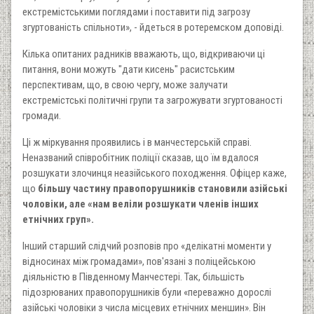
екстремістськими поглядами і поставити під загрозу
згуртованість спільноти», - йдеться в ротеремском доповіді.
Кілька опитаних радників вважають, що, відкриваючи ці
питання, вони можуть "дати кисень" расистським
перспективам, що, в свою чергу, може залучати
екстремістські політичні групи та загрожувати згуртованості
громади.
Ці ж міркування проявились і в манчестерській справі.
Неназваний співробітник поліції сказав, що їм вдалося
розшукати злочинця неазійського походження. Офіцер каже,
що
більшу частину правопорушників становили азійські
чоловіки, але «нам веліли розшукати членів інших
етнічних груп».
Інший старший слідчий розповів про «делікатні моменти у
відносинах між громадами», пов'язані з поліцейською
діяльністю в Південному Манчестері. Так, більшість
підозрюваних правопорушників були «переважно дорослі
азійські чоловіки з числа місцевих етнічних меншин». Він