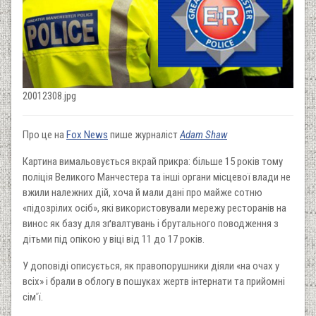
20012308.jpg
Про це на
Fox News
пише журналіст
Adam Shaw
Картина вимальовується вкрай прикра: більше 15 років тому
поліція Великого Манчестера та інші органи місцевої влади не
вжили належних дій, хоча й мали дані про майже сотню
«підозрілих осіб», які використовували мережу ресторанів на
винос як базу для зґвалтувань і брутального поводження з
дітьми під опікою у віці від 11 до 17 років.
У доповіді описується, як правопорушники діяли «на очах у
всіх» і брали в облогу в пошуках жертв інтернати та прийомні
сім'ї.