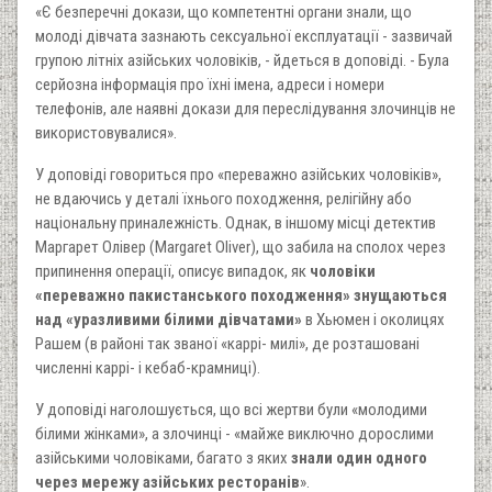
«Є безперечні докази, що компетентні органи знали, що
молоді дівчата зазнають сексуальної експлуатації - зазвичай
групою літніх азійських чоловіків, - йдеться в доповіді. - Була
серйозна інформація про їхні імена, адреси і номери
телефонів, але наявні докази для переслідування злочинців не
використовувалися».
У доповіді говориться про «переважно азійських чоловіків»,
не вдаючись у деталі їхнього походження, релігійну або
національну приналежність. Однак, в іншому місці детектив
Маргарет Олівер (Margaret Oliver), що забила на сполох через
припинення операції, описує випадок, як
чоловіки
«переважно пакистанського походження» знущаються
над «уразливими білими дівчатами»
в Хьюмен і околицях
Рашем (в районі так званої «каррі- милі», де розташовані
численні каррі- і кебаб-крамниці).
У доповіді наголошується, що всі жертви були «молодими
білими жінками», а злочинці - «майже виключно дорослими
азійськими чоловіками, багато з яких
знали один одного
через мережу азійських ресторанів
».