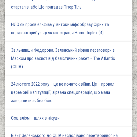
стартапів, або Що пригадав Пітер Тіль
НЛО як прояв ельфізму: витоки міфообразу Сірих та
нордичні прибульці як ілюстрація Homo triplex (4)
Звільнивши Федорова, Зеленський зірвав переговори з
Маском про захист від балістичних ракет – The Atlantic
(США)
24 лютого 2022 року – це не початок війни. Це – провал
церемонії капітуляції, зірвана спецоперація, що мала
завершитись без бою
Соціалізм – шлях в нікуди
Візит Зеленського до США несподівано перетворився на