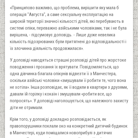
«Принципово важливо, що проблема, вирішити яку мала б
операція "Августа", а саме сексуальну експлуатацію на
широкій території значної кількості дітей, які перебувають в
системі опіки, переважно азійськими чоловіками, так і не була
вирішена, - підсумовує доповідь. - Лише дуже невелика
кількість підозрюваних були притягнені до відповідальності і
їх злочинна діяльність продовжилася».
У доповіді наводяться страшні розповіді дітей про жорстоке
поводження і прохання їх врятувати. Повідомляється, що
одна дівчинка благала опікунів відвезти її з Манчестера,
оскільки азійські чоловіки «змушували її робити те, чого вона
не хотіла». Інша розповідає, як її водили в квартири з друзями,
давали їй горілку і кокаїн і змушували «робити все, що
попросять». У доповіді наголошується, що належного захисту
діти не отримали.
Крім того, у доповіді докладно розповідається, як
правопорушники поклали око на конкретний дитячий будинок
в Манчестері, куди поміщалися новоприбулі з дитячих