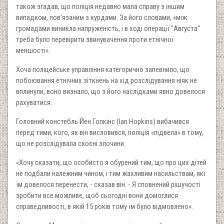
також згадав, що поліція недавно мала справу з іншим
випадком, пов'язаним з курдами. За його словами, «між
громадами виникла напруженість, і в ході операції "Августа"
треба було перевірити звинувачення проти етнічної
меншості».
Хоча поліцейське управління категорично запевнило, що
побоювання етнічних зіткнень на хід розслідування ніяк не
вплинули, воно визнало, що з його наслідками явно довелося
рахуватися.
Головний констебль Йен Гопкінс (Ian Hopkins) вибачився
перед тими, кого, як він висловився, поліція «підвела» в тому,
що не розслідувала скоєні злочини.
«Хочу сказати, що особисто я обурений тим, що про цих дітей
не подбали належним чином, і тим жахливим насильствам, які
їм довелося перенести, - сказав він. - Я сповнений рішучості
зробити все можливе, щоб сьогодні вони домоглися
справедливості, в якій 15 років тому їм було відмовлено».