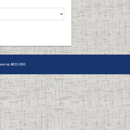
ння на AR25.ORG