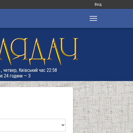
Меню
Вхід
облікового
запису
користувача
., четвер, Київський час 22:58
ні 24 години — 3