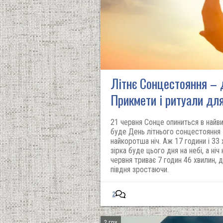
Літнє Сонцестояння – д
Прикмети і ритуали дл
21 червня Сонце опиниться в найвищі
буде День літнього сонцестояння -
найкоротша ніч. Аж 17 години і 33
зірка буде цього дня на небі, а ніч
червня триває 7 годин 46 хвилин, д
півдня зростаючи.
2
2 гру