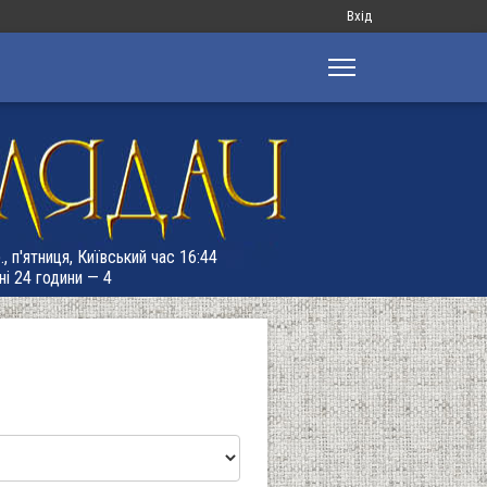
Меню
Вхід
облікового
запису
користувача
, п'ятниця, Київський час 16:44
ні 24 години — 4