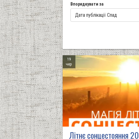
Впорядкувати за
19
чер
Літнє сонцестояння 20