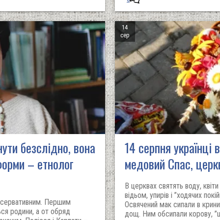
14
сер
ути безслідно, вона
14 серпня українці 
форми – етнолог
медовий Спас, церк
В церквах святять воду, квіти
відьом, упирів і ”ходячих покі
нсервативним. Першим
Освячений мак сипали в крини
ся родини, а от обряд
дощ. Ним обсипали корову, ”