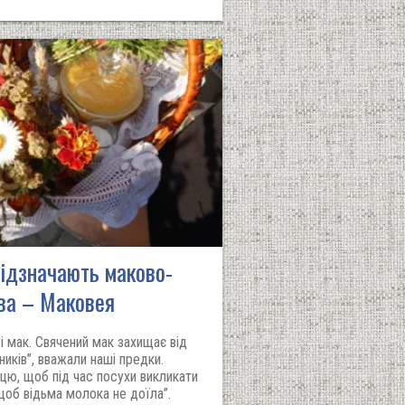
відзначають маково-
ва – Маковея
 і мак. Свячений мак захищає від
йників”, вважали наші предки.
цю, щоб під час посухи викликати
щоб відьма молока не доїла”.