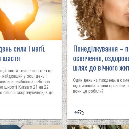
ень сили і магії.
Понеділкування – п
я щастя
освячення, оздоров
шлях до вічного жит
й своїй точці - зеніті - і це
 найдовший у році день і
Один день на тиждень, а сам
 хвилини найбільша небесна
підживлювали свій організм 
 на широті Києва з 21 на 22
вони це робили?
о півночі скорочуючись, а до
44
14