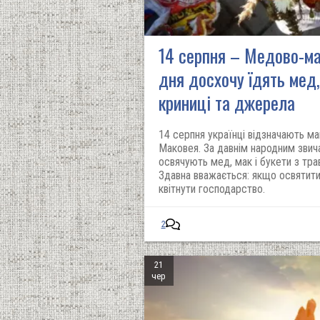
14 серпня – Медово-ма
дня досхочу їдять мед
криниці та джерела
14 серпня українці відзначають м
Маковея. За давнім народним звич
освячують мед, мак і букети з трав
Здавна вважається: якщо освятити 
квітнути господарство.
2
21
чер