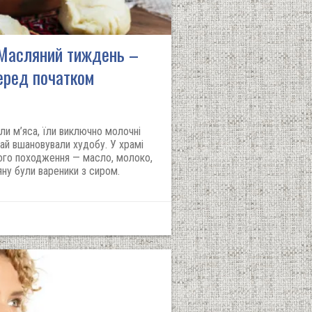
 Масляний тиждень –
еред початком
ли м’яса, їли виключно молочні
чай вшановували худобу. У храмі
ого походження — масло, молоко,
ну були вареники з сиром.