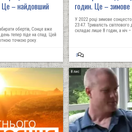
. Це – найдовший
годин. Це – зимове
У 2022 році зимове сонцесто
23:47. Тривалість світлового
набирати обертів, Сонце вже
складає лише 8 годин, а ніч 
 день тепер піде на спад. Цей
отною точкою року.
0
8 лис