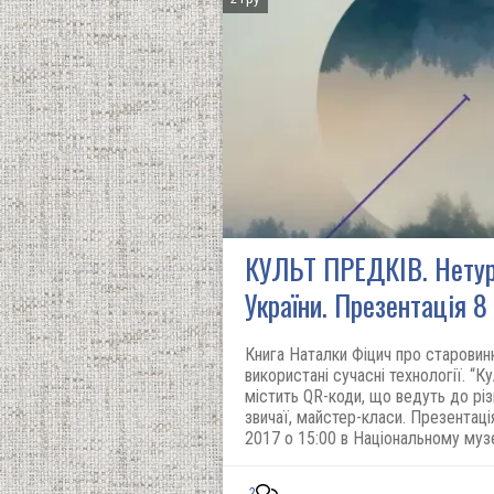
КУЛЬТ ПРЕДКІВ. Нетури
України. Презентація 8
Книга Наталки Фіцич про старовинн
використані сучасні технології. “Ку
містить QR-коди, що ведуть до різн
звичаї, майстер-класи. Презентаці
2017 о 15:00 в Національному музе
2