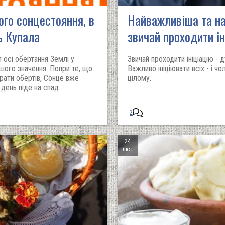
ого сонцестояння, в
Найважливіша та на
ь Купала
звичай проходити ін
 осі обертання Землі у
Звичай проходити ініціацію -
ого значення. Попри те, що
Важливо ініціювати всіх - і чол
бирати обертів, Сонце вже
цілому.
день піде на спад.
2
24
лют