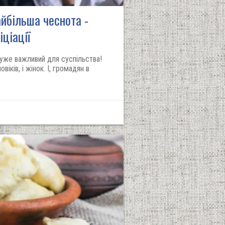
йбільша чеснота -
іціації
 дуже важливий для суспільства!
овіків, і жінок. І, громадян в