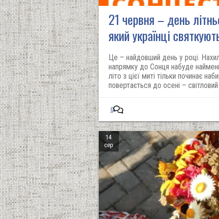
21 червня – день літнь
який українці святкуют
Це – найдовший день у році. Нахил
напрямку до Сонця набуде найменш
літо з цієї миті тільки починає на
повертається до осені – світловий 
0
14
сер