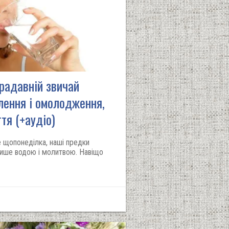
радавній звичай
лення і омолодження,
тя (+аудіо)
е щопонеділка, наші предки
лише водою і молитвою. Навіщо