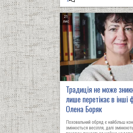
21
лис
Традиція не може зникн
лише перетікає в інші 
Олена Боряк
Поховальний обряд є найбільш ко
змінюється весілля, далі змінюють