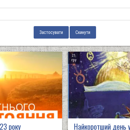
21
гру
23 року
Найкоротший день у