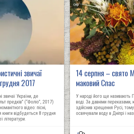
сер
стичні звичаї
14 серпня – свято 
 грудня 2017
маковий Спас
і звичаї України, де
У народі його ще називають
льт предків” (“Фоліо”, 2017)
воді. За давніми переказами,
оманітного відео: пісні,
здійснив хрещення Русі, тому
я книги відбудеться 8 грудня
освячували воду в Дніпрі і на
ї літератури.
6