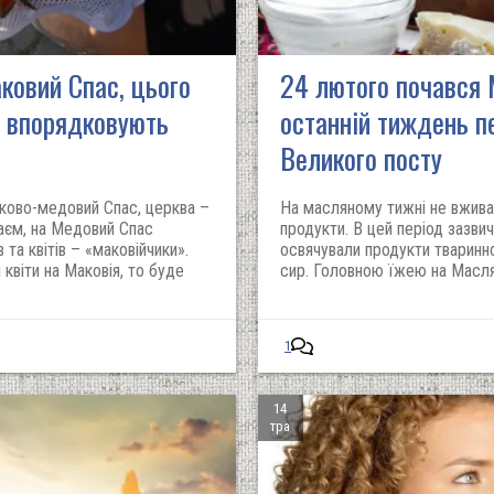
ковий Спас, цього
24 лютого почався
, впорядковують
останній тиждень п
Великого посту
аково-медовий Спас, церква –
На масляному тижні не вжива
аєм, на Медовий Спас
продукти. В цей період зазви
 та квітів – «маковійчики».
освячували продукти тваринн
квіти на Маковія, то буде
сир. Головною їжею на Масля
1
14
тра