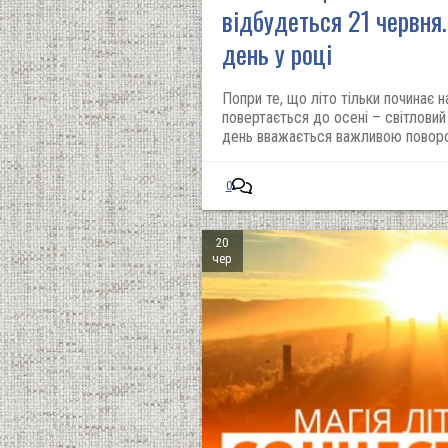
відбудеться 21 червня
день у році
Попри те, що літо тільки починає 
повертається до осені – світловий
день вважається важливою повор
0
20
чер