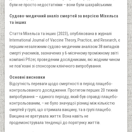
були не просто недостатніми
–
вони були шахрайськими.
Судово-медичний аналіз смертей за версією Міхельса
та інших
Стаття Міхельса та інших (2023), опублікована в журналі
International Journal of Vaccine Theory, Practice, and Research, є
першим незалежним судово-медичним аналізом 38 випадків
смерті учасників, зазначених у 6-місячному проміжному звіті
компанії Pfizer, проведеним дослідниками, які жодним чином
не пов’язані зі спонсором клінічного випробування.
Основні висновки
Відсутність переваги щодо смертності в період плацебо-
контрольованого дослідження. Протягом перших 20 тижнів
випробування — єдиного періоду, який був справді плацебо-
контрольованим,
–
не було значущої різниці між кількістю
смертей у групі, що отримала вакцину, та в групі плацебо.
Вакцина не врятувала життя. Вона навіть не
продемонструвала тенденції до порятунку життів.