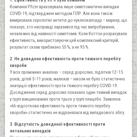
1. Ефективність у 95 % була обманом
Компанія Pfizer враховувала лише симптоматичні випадки
COVID-19, підтверджені методом ПЛР. Але вона також
вимірювала серологію антитіл до нуклеокапсиду
–
маркер, що
показує, хто насправді заразився під час випробування,
незалежно від наявності симптомів. Коли Коттон розрахувала
ефективність, використовуючи цей комплексний критерій,
результат склав приблизно 55 %, а не 95 %.
2. Не доведена ефективність проти тяжкого перебігу
хвороби
У всіх проміжних аналізах
–
серед дорослих, підлітків 12–15
років, дітей 5–11 років, малюків
–
ніколи не було статистично
значущої ефективності проти тяжкого перебігу COVID-19.
Дослідження серед дорослих показало один тяжкий випадок
у групі вакцинованих проти трьох у групі плацебо. Заявлена
«66-відсоткова ефективність проти тяжкого перебігу
хвороби» статистично не відрізнялася від випадкового збігу.
3. Відсутність доведеної ефективності проти
летальних випадків