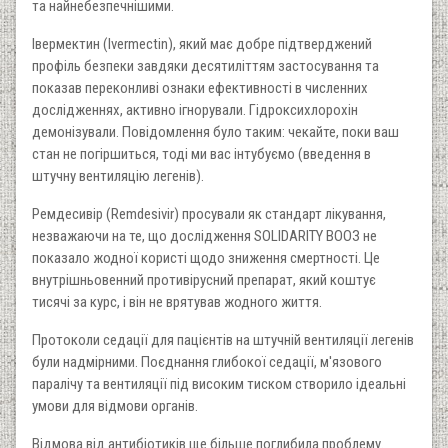
та найнебезпечнішими.
Івермектин (Ivermectin), який має добре підтверджений
профіль безпеки завдяки десятиліттям застосування та
показав переконливі ознаки ефективності в численних
дослідженнях, активно ігнорували. Гідроксихлорохін
демонізували. Повідомлення було таким: чекайте, поки ваш
стан не погіршиться, тоді ми вас інтубуємо (введення в
штучну вентиляцію легенів).
Ремдесивір (Remdesivir) просували як стандарт лікування,
незважаючи на те, що дослідження SOLIDARITY ВООЗ не
показало жодної користі щодо зниження смертності. Це
внутрішньовенний противірусний препарат, який коштує
тисячі за курс, і він не врятував жодного життя.
Протоколи седації для пацієнтів на штучній вентиляції легенів
були надмірними. Поєднання глибокої седації, м'язового
паралічу та вентиляції під високим тиском створило ідеальні
умови для відмови органів.
Відмова від антибіотиків ще більше поглибила проблему.