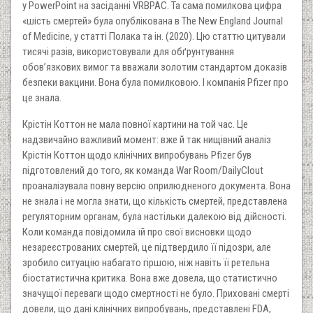
у PowerPoint на засіданні VRBPAC. Та сама помилкова цифра
«шість смертей» була опублікована в The New England Journal
of Medicine, у статті Полака та ін. (2020). Цю статтю цитували
тисячі разів, використовували для обґрунтування
обов’язкових вимог та вважали золотим стандартом доказів
безпеки вакцини. Вона була помилковою. І компанія Pfizer про
це знала.
Крістін Коттон не мала повної картини на той час. Це
надзвичайно важливий момент: вже й так нищівний аналіз
Крістін Коттон щодо клінічних випробувань Pfizer був
підготовлений до того, як команда War Room/DailyClout
проаналізувала повну версію оприлюдненого документа. Вона
не знала і не могла знати, що кількість смертей, представлена
регуляторним органам, була настільки далекою від дійсності.
Коли команда повідомила їй про свої висновки щодо
незареєстрованих смертей, це підтвердило її підозри, але
зробило ситуацію набагато гіршою, ніж навіть її ретельна
біостатистична критика. Вона вже довела, що статистично
значущої переваги щодо смертності не було. Приховані смерті
довели, що дані клінічних випробувань, представлені FDA,