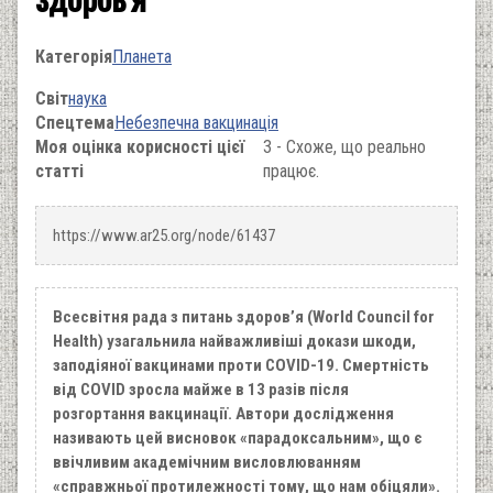
Категорія
Планета
Світ
наука
Спецтема
Небезпечна вакцинація
Моя оцінка корисності цієї
3 - Схоже, що реально
статті
працює.
https://www.ar25.org/node/61437
Всесвітня рада з питань здоров’я (World Council for
Health) узагальнила найважливіші докази шкоди,
заподіяної вакцинами проти COVID-19. Смертність
від COVID зросла майже в 13 разів після
розгортання вакцинації. Автори дослідження
називають цей висновок «парадоксальним», що є
ввічливим академічним висловлюванням
«справжньої протилежності тому, що нам обіцяли».