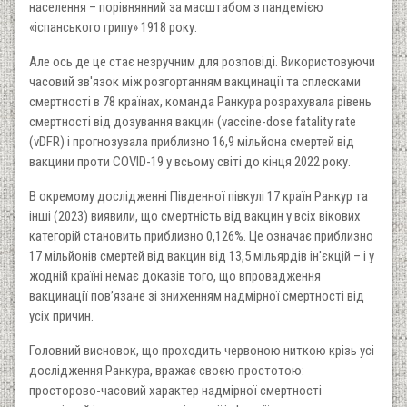
населення – порівнянний за масштабом з пандемією
«іспанського грипу» 1918 року.
Але ось де це стає незручним для розповіді. Використовуючи
часовий зв'язок між розгортанням вакцинації та сплесками
смертності в 78 країнах, команда Ранкура розрахувала рівень
смертності від дозування вакцин (vaccine-dose fatality rate
(vDFR) і прогнозувала приблизно 16,9 мільйона смертей від
вакцини проти COVID-19 у всьому світі до кінця 2022 року.
В окремому дослідженні Південної півкулі 17 країн Ранкур та
інші (2023) виявили, що смертність від вакцин у всіх вікових
категорій становить приблизно 0,126%. Це означає приблизно
17 мільйонів смертей від вакцин від 13,5 мільярдів ін'єкцій – і у
жодній країні немає доказів того, що впровадження
вакцинації пов’язане зі зниженням надмірної смертності від
усіх причин.
Головний висновок, що проходить червоною ниткою крізь усі
дослідження Ранкура, вражає своєю простотою:
просторово-часовий характер надмірної смертності