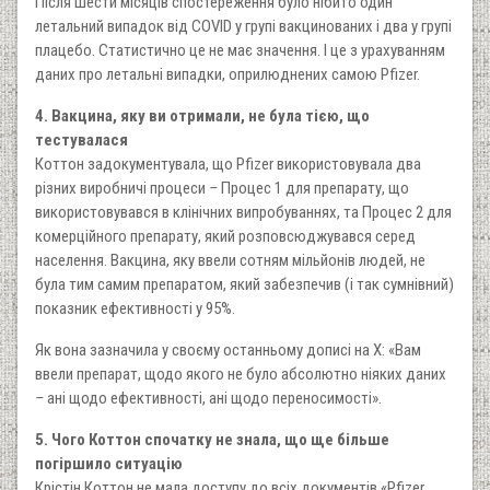
Після шести місяців спостереження було нібито один
летальний випадок від COVID у групі вакцинованих і два у групі
плацебо. Статистично це не має значення. І це з урахуванням
даних про летальні випадки, оприлюднених самою Pfizer.
4. Вакцина, яку ви отримали, не була тією, що
тестувалася
Коттон задокументувала, що Pfizer використовувала два
різних виробничі процеси
–
Процес 1 для препарату, що
використовувався в клінічних випробуваннях, та Процес 2 для
комерційного препарату, який розповсюджувався серед
населення. Вакцина, яку ввели сотням мільйонів людей, не
була тим самим препаратом, який забезпечив (і так сумнівний)
показник ефективності у 95%.
Як вона зазначила у своєму останньому дописі на X: «Вам
ввели препарат, щодо якого не було абсолютно ніяких даних
–
ані щодо ефективності, ані щодо переносимості».
5. Чого Коттон спочатку не знала, що ще більше
погіршило ситуацію
Крістін Коттон не мала доступу до всіх документів «Pfizer