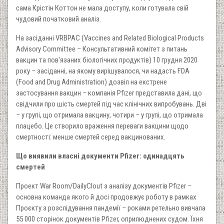
сама Крістін Коттон не мала доступу, коли готувала свій
чудовий початковий аналіз.
На засіданні VRBPAC (Vaccines and Related Biological Products
Advisory Committee
–
Консультативний комітет з питань
вакцин та пов'язаних біологічних продуктів) 10 грудня 2020
року
–
засіданні, на якому вирішувалося, чи надасть FDA
(Food and Drug Administration) дозвіл на екстрене
застосування вакцин
–
компанія Pfizer представила дані, що
свідчили про шість смертей під час клінічних випробувань. Дві
–
у групі, що отримала вакцину, чотири
–
у групі, що отримала
плацебо. Це створило враження переваги вакцини щодо
смертності: менше смертей серед вакцинованих.
Що виявили власні документи Pfizer: одинадцять
смертей
Проект War Room/DailyClout з аналізу документів Pfizer
–
основна команда якого й досі продовжує роботу в рамках
Проєкту з розслідування пандемії
–
роками ретельно вивчала
55 000 сторінок документів Pfizer, оприлюднених судом. Їхня