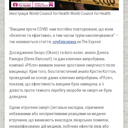
Ілюстрація World Council for Health World Council for Health
"Вакцини проти COVID: нам постійно повторювали, що вони
«безпечні та ефективні», а тим часом трупи накопичувалися" –
так називається стаття,
опублікована
на The Exposé.
Дослідження Окоро (Okoro) та його колег, аналіз Деніса
Ранкура (Denis Rancourt) та дані клінічних випробувань
компанії «Pfizer» виявили значне зростання смертності після
вакцинації. Крім того, біостатистичний аналіз Крістін Коттон,
проведений на основі даних клінічних випробувань «Pfizer»,
показав, що ефективність вакцини була завищена, а її
дієвість проти тяжкого перебігу хвороби чи смерті не була
доведена.
Однак ятрогенні смерті (летальні наслідки, спричинені
небажаними або несприятливими реакціями на медичні
втручання, що виникають внаслідок лікарських помилок,
некваліфікованих дій медиків, побічних ефектів ліків або