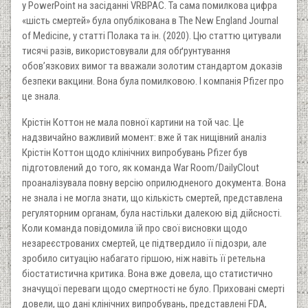
у PowerPoint на засіданні VRBPAC. Та сама помилкова цифра
«шість смертей» була опублікована в The New England Journal
of Medicine, у статті Полака та ін. (2020). Цю статтю цитували
тисячі разів, використовували для обґрунтування
обов’язкових вимог та вважали золотим стандартом доказів
безпеки вакцини. Вона була помилковою. І компанія Pfizer про
це знала.
Крістін Коттон не мала повної картини на той час. Це
надзвичайно важливий момент: вже й так нищівний аналіз
Крістін Коттон щодо клінічних випробувань Pfizer був
підготовлений до того, як команда War Room/DailyClout
проаналізувала повну версію оприлюдненого документа. Вона
не знала і не могла знати, що кількість смертей, представлена
регуляторним органам, була настільки далекою від дійсності.
Коли команда повідомила їй про свої висновки щодо
незареєстрованих смертей, це підтвердило її підозри, але
зробило ситуацію набагато гіршою, ніж навіть її ретельна
біостатистична критика. Вона вже довела, що статистично
значущої переваги щодо смертності не було. Приховані смерті
довели, що дані клінічних випробувань, представлені FDA,