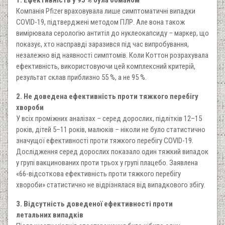
1. Ефективність у 95 % була обманом
Компанія Pfizer враховувала лише симптоматичні випадки
COVID-19, підтверджені методом ПЛР. Але вона також
вимірювала серологію антитіл до нуклеокапсиду
–
маркер, що
показує, хто насправді заразився під час випробування,
незалежно від наявності симптомів. Коли Коттон розрахувала
ефективність, використовуючи цей комплексний критерій,
результат склав приблизно 55 %, а не 95 %.
2. Не доведена ефективність проти тяжкого перебігу
хвороби
У всіх проміжних аналізах
–
серед дорослих, підлітків 12–15
років, дітей 5–11 років, малюків
–
ніколи не було статистично
значущої ефективності проти тяжкого перебігу COVID-19.
Дослідження серед дорослих показало один тяжкий випадок
у групі вакцинованих проти трьох у групі плацебо. Заявлена
«66-відсоткова ефективність проти тяжкого перебігу
хвороби» статистично не відрізнялася від випадкового збігу.
3. Відсутність доведеної ефективності проти
летальних випадків