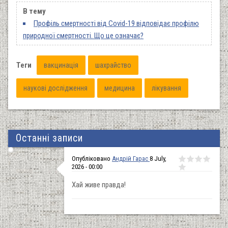
В тему
Профіль смертності від Covid-19 відповідає профілю
природної смертності. Що це означає?
Теги
вакцинація
шахрайство
наукові дослідження
медицина
лікування
Останні записи
Опубліковано
Андрій Гарас
8 July,
2026 - 00:00
Хай живе правда!