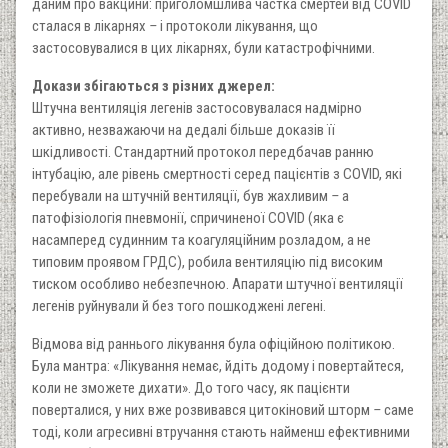
даним про вакцини: приголомшлива частка смертей від COVID
сталася в лікарнях
–
і протоколи лікування, що
застосовувалися в цих лікарнях, були катастрофічними.
Докази збігаються з різних джерел:
Штучна вентиляція легенів застосовувалася надмірно
активно, незважаючи на дедалі більше доказів її
шкідливості. Стандартний протокол передбачав ранню
інтубацію, але рівень смертності серед пацієнтів з COVID, які
перебували на штучній вентиляції, був жахливим
–
а
патофізіологія пневмонії, спричиненої COVID (яка є
насамперед судинним та коагуляційним розладом, а не
типовим проявом ГРДС), робила вентиляцію під високим
тиском особливо небезпечною. Апарати штучної вентиляції
легенів руйнували й без того пошкоджені легені.
Відмова від раннього лікування була офіційною політикою.
Була мантра: «Лікування немає, йдіть додому і повертайтеся,
коли не зможете дихати». До того часу, як пацієнти
поверталися, у них вже розвивався цитокіновий шторм
–
саме
тоді, коли агресивні втручання стають найменш ефективними