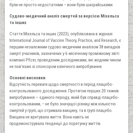
були не просто недостатніми
–
вони були шахрайськими.
Судово-медичний аналіз смертей за версією Міхельса
та інших
Стаття Міхельса та інших (2023), опублікована в журналі
International Journal of Vaccine Theory, Practice, and Research, є
першим незалежним судово-медичним аналізом 38 випадків
смерті учасників, зазначених у 6-місячному проміжному звіті
компанії Pfizer, проведеним дослідниками, які жодним чином
не пов’язані зі спонсором клінічного випробування.
Основні висновки
Відсутність переваги щодо смертності в період плацебо-
контрольованого дослідження. Протягом перших 20 тижнів
випробування — єдиного періоду, який був справді плацебо-
контрольованим,
–
не було значущої різниці між кількістю
смертей у групі, що отримала вакцину, та в групі плацебо.
Вакцина не врятувала життя. Вона навіть не
продемонструвала тенденції до порятунку життів.