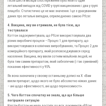
Після шести місяців спостереження було нібито один
летальний випадок від COVID у групі вакцинованих і два у групі
плацебо. Статистично це не має значення. І це з урахуванням
даних про летальні випадки, оприлюднених самою Pfizer.
4. Вакцина, яку ви отримали, не була тією, що
тестувалася
Коттон задокументувала, що Pfizer використовувала два
різних виробничі процеси
–
Процес 1 для препарату, що
використовувався в клінічних випробуваннях, та Процес 2 для
комерційного препарату, який розповсюджувався серед
населення. Вакцина, яку ввели сотням мільйонів людей, не
була тим самим препаратом, який забезпечив (і так сумнівний)
показник ефективності у 95%.
Як вона зазначила у своєму останньому дописі на X: «Вам
ввели препарат, щодо якого не було абсолютно ніяких даних
–
ані щодо ефективності, ані щодо переносимості».
5. Чого Коттон спочатку не знала, що ще більше
погіршило ситуацію
Крістін Коттон не мала доступу до всіх документів «Pfizer