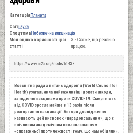
Категорія
Планета
Світ
наука
Спецтема
Небезпечна вакцинація
Моя оцінка корисності цієї
3 - Схоже, що реально
статті
працює.
https://www.ar25.org/node/61437
Всесвітня рада з питань здоров’я (World Council for
Health) узагальнила найважливіші докази шкоди,
заподіяної вакцинами проти COVID-19. Смертність
від COVID зросла майже в 13 разів після
розгортання вакцинації. Автори дослідження
називають цей висновок «парадоксальним», що є
ввічливим академічним висловлюванням
«справжньої протилежності тому, що нам обіцяли».