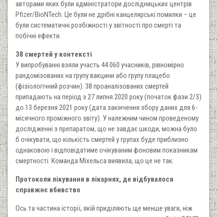
авторами яких були адміністратори дослідницьких центрів
Pfizer/BioNTech. Це були не дрібні канцелярські помилки
–
це
були систематичні розбіжності у звітності про смерті та
побічні ефекти.
38 смертей у контексті
У випробуванні взяли участь 44 060 учасників, рівномірно
рандомізованих на групу вакцини або групу плацебо
(фізіологічний розчин). 38 проаналізованих смертей
припадають на період з 27 липня 2020 року (початок фази 2/3)
до 13 березня 2021 року (дата закінчення збору даних для 6-
місячного проміжного звіту). У належним чином проведеному
дослідженні з препаратом, що не завдає шкоди, можна було
б очікувати, що кількість смертей у групах буде приблизно
однаковою і відповідатиме очікуваним фоновим показникам
смертності. Команда Міхельса виявила, що це не так.
Протоколи лікування в лікарнях, де відбувалося
справжнє вбивство
Ось та частина історії, якій приділяють ще менше уваги, ніж