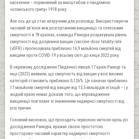
населення – порівнянний за масштабом з пандемією
«іспанського грипу» 1918 року.
Але ось де це стає незручним для розповіді. Використовуючи
часовий зв'язок між розгортанням вакцинації та сплесками
смертності в 78 країнах, команда Ранкура розрахувала рівень
смертності від дозування вакцин (vaccine-dose fatality rate
(vDFR) і прогнозувала приблизно 16,9 мільйона смертей від
вакцини проти COVID-19 у всьому світі до кінця 2022 року.
В окремому дослідженні Південної півкулі 17 країн Ранкур та
інші (2023) виявили, що смертність від вакцин у всіх вікових
категорій становить приблизно 0,126%. Це означає приблизно
17 мільйонів смертей від вакцин від 13,5 мільярдів ін'єкцій – і у
жодній країні немає доказів того, що впровадження
вакцинації пов’язане зі зниженням надмірної смертності від
усіх причин.
Головний висновок, що проходить червоною ниткою крізь усі
дослідження Ранкура, вражає своєю простотою:
просторово-часовий характер надмірної смертності