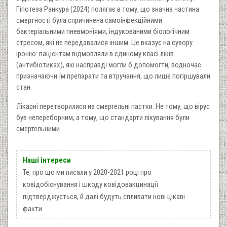
Гіпотеза Ранкура (2024) полягає в тому, що значна частина
смертності була спричинена самоінфекційними
бактеріальними пневмоніями, індукованими біологічним
стресом, які не передавалися іншим. Це вказує на сувору
іронію: пацієнтам відмовляли в єдиному класі ліків
(антибіотиках), які насправді могли б допомогти, водночас
призначаючи їм препарати та втручання, що лише погіршували
стан.
Лікарні перетворилися на смертельні пастки. Не тому, що вірус
був непереборним, а тому, що стандарти лікування були
смертельними.
Наші інтереси
Те, про що ми писали у 2020-2021 році про
ковідобіснування і шкоду ковідовакцинації
підтверджується, й далі будуть спливати нові цікаві
факти.