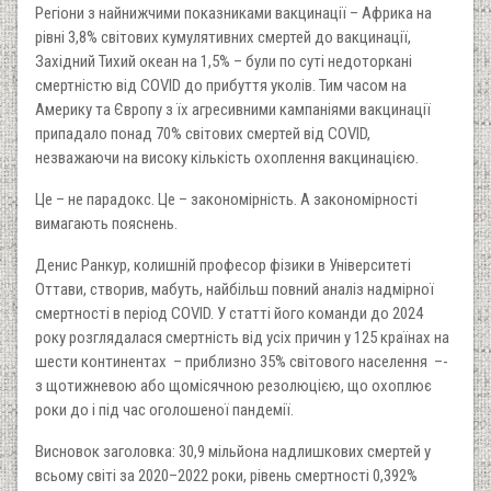
Регіони з найнижчими показниками вакцинації – Африка на
рівні 3,8% світових кумулятивних смертей до вакцинації,
Західний Тихий океан на 1,5% – були по суті недоторкані
смертністю від COVID до прибуття уколів. Тим часом на
Америку та Європу з їх агресивними кампаніями вакцинації
припадало понад 70% світових смертей від COVID,
незважаючи на високу кількість охоплення вакцинацією.
Це – не парадокс. Це – закономірність. А закономірності
вимагають пояснень.
Денис Ранкур, колишній професор фізики в Університеті
Оттави, створив, мабуть, найбільш повний аналіз надмірної
смертності в період COVID. У статті його команди до 2024
року розглядалася смертність від усіх причин у 125 країнах на
шести континентах – приблизно 35% світового населення –-
з щотижневою або щомісячною резолюцією, що охоплює
роки до і під час оголошеної пандемії.
Висновок заголовка: 30,9 мільйона надлишкових смертей у
всьому світі за 2020–2022 роки, рівень смертності 0,392%