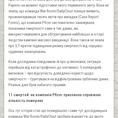
Papers» на момент підготовки свого первинного звіту. Вона не
знала, що команда War Room/DailyClout пізніше виявить,
проаналізувавши тисячі звітів про випадки (Case Report
Forms), що компанія Pfizer систематично занижувала
показники смертності саме в тих даних, які
використовувалися для обґрунтування найбільшої в історії
людства кампанії масової вакцинації. Вона також не знала
про 3,7-кратне підвищення ризику смертності від серцево-
судинних захворювань.
Коли дослідники повідомили їй про ці висновки, ситуація
перейшла від катастрофічної до злочинної. Її попередній
висновок
–
про відсутність доведеної користі щодо
смертності
–
ґрунтувався на відфільтрованих публічних даних.
Реальні дані були набагато гіршими.
11 смертей: як компанія Pfizer приховала справжню
кількість померлих
Ось тут історія стає ще похмурішою і саме тут дослідницька
команда War Room/DailyClout зробила відкриття, до якого