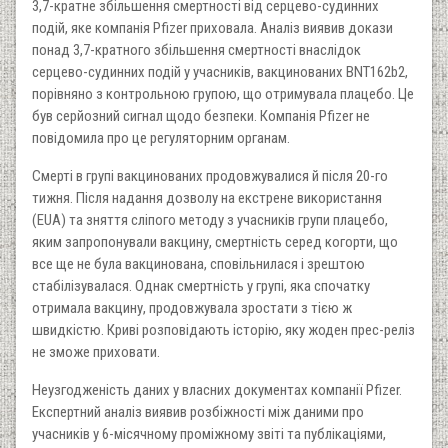
3,7-кратне збільшення смертності від серцево-судинних
подій, яке компанія Pfizer приховала. Аналіз виявив докази
понад 3,7-кратного збільшення смертності внаслідок
серцево-судинних подій у учасників, вакцинованих BNT162b2,
порівняно з контрольною групою, що отримувала плацебо. Це
був серйозний сигнал щодо безпеки. Компанія Pfizer не
повідомила про це регуляторним органам.
Смерті в групі вакцинованих продовжувалися й після 20-го
тижня. Після надання дозволу на екстрене використання
(EUA) та зняття сліпого методу з учасників групи плацебо,
яким запропонували вакцину, смертність серед когорти, що
все ще не була вакцинована, сповільнилася і зрештою
стабілізувалася. Однак смертність у групі, яка спочатку
отримала вакцину, продовжувала зростати з тією ж
швидкістю. Криві розповідають історію, яку жоден прес-реліз
не зможе приховати.
Неузгодженість даних у власних документах компанії Pfizer.
Експертний аналіз виявив розбіжності між даними про
учасників у 6-місячному проміжному звіті та публікаціями,