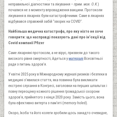
неправильної діагностики та лікування –
прим. моя. О.К
.)
почалися не з моменту впровадження вакцини. Протоколи
лікування в лікарнях були катастрофічними. Саме в лікарнях
відбувався справжній забій "хворих на COVID".
Найбільша медична катастрофа, про яку ніхто не хоче
говорити: що насправді показують дані про ін’єкції від
Covid компанії Pfizer
Саме лікарняні протоколи, а не вірус, призвели до такого
високого рівня смертності, йдеться у
матеріалі
Всесвітньої
ради з питань здоров’я.
У квітні 2025 року в Міжнародному журналі ризиків і безпеки в
медицині з'явилася стаття, яка повинна була викликати
екстрені слухання в Конгресі, заголовки на перших шпальтах і
повну переоцінку кожного рішення громадської охорони
здоров'я, прийнятого з кінця 2020 року. Замість цього, вона
була ефективно витерта з пам'яті (memory-holed).
Окоро, Ікоба та його колеги зробили щось занадто очевидне,