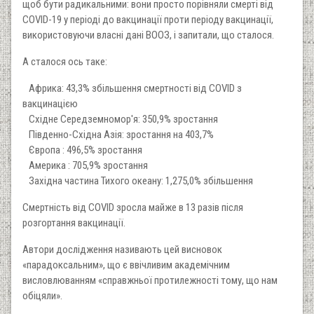
щоб бути радикальними: вони просто порівняли смерті від
COVID-19 у періоді до вакцинації проти періоду вакцинації,
використовуючи власні дані ВООЗ, і запитали, що сталося.
А сталося ось таке:
Африка: 43,3% збільшення смертності від COVID з
вакцинацією
Східне Середземномор'я: 350,9% зростання
Південно-Східна Азія: зростання на 403,7%
Європа : 496,5% зростання
Америка : 705,9% зростання
Західна частина Тихого океану: 1,275,0% збільшення
Смертність від COVID зросла майже в 13 разів після
розгортання вакцинації.
Автори дослідження називають цей висновок
«парадоксальним», що є ввічливим академічним
висловлюванням «справжньої протилежності тому, що нам
обіцяли».