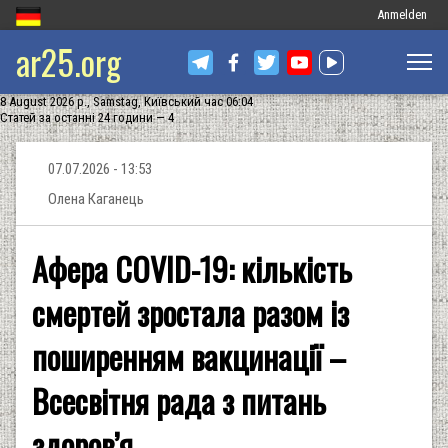
Меню
Anmelden
ar25.org
облікового
запису
8 August 2026 р., Samstag, Київський час 06:04
користувача
Статей за останні 24 години — 4
07.07.2026 - 13:53
Олена Каганець
Афера COVID-19: кількість
смертей зростала разом із
поширенням вакцинації –
Всесвітня рада з питань
здоров’я