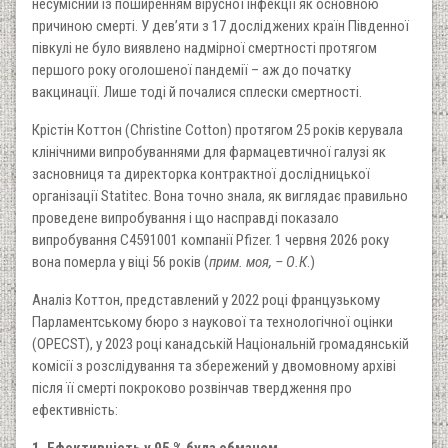
несумісний із поширенням вірусної інфекції як основною
причиною смерті. У дев’яти з 17 досліджених країн Південної
півкулі не було виявлено надмірної смертності протягом
першого року оголошеної пандемії – аж до початку
вакцинації. Лише тоді й почалися сплески смертності.
Крістін Коттон (Christine Cotton) протягом 25 років керувала
клінічними випробуваннями для фармацевтичної галузі як
засновниця та директорка контрактної дослідницької
організації Statitec. Вона точно знала, як виглядає правильно
проведене випробування і що насправді показало
випробування C4591001 компанії Pfizer. 1 червня 2026 року
вона померла у віці 56 років (
прим. моя, – О.К
.)
Аналіз Коттон, представлений у 2022 році французькому
Парламентському бюро з наукової та технологічної оцінки
(OPECST), у 2023 році канадській Національній громадянській
комісії з розслідування та збережений у двомовному архіві
після її смерті покроково розвінчав твердження про
ефективність: