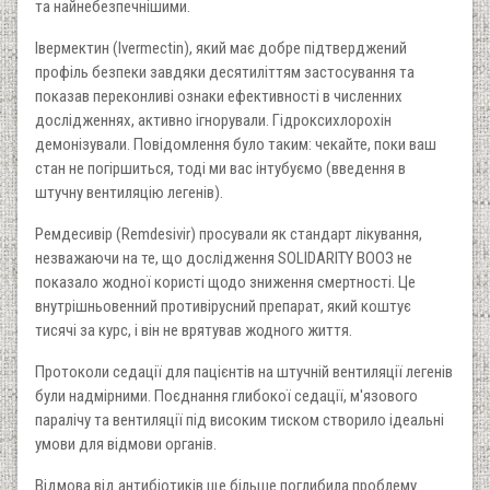
та найнебезпечнішими.
Івермектин (Ivermectin), який має добре підтверджений
профіль безпеки завдяки десятиліттям застосування та
показав переконливі ознаки ефективності в численних
дослідженнях, активно ігнорували. Гідроксихлорохін
демонізували. Повідомлення було таким: чекайте, поки ваш
стан не погіршиться, тоді ми вас інтубуємо (введення в
штучну вентиляцію легенів).
Ремдесивір (Remdesivir) просували як стандарт лікування,
незважаючи на те, що дослідження SOLIDARITY ВООЗ не
показало жодної користі щодо зниження смертності. Це
внутрішньовенний противірусний препарат, який коштує
тисячі за курс, і він не врятував жодного життя.
Протоколи седації для пацієнтів на штучній вентиляції легенів
були надмірними. Поєднання глибокої седації, м'язового
паралічу та вентиляції під високим тиском створило ідеальні
умови для відмови органів.
Відмова від антибіотиків ще більше поглибила проблему.