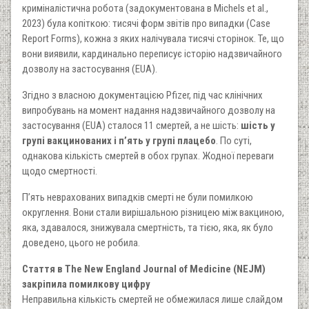
криміналістична робота (задокументована в Michels et al.,
2023) була копіткою: тисячі форм звітів про випадки (Case
Report Forms), кожна з яких налічувала тисячі сторінок. Те, що
вони виявили, кардинально переписує історію надзвичайного
дозволу на застосування (EUA).
Згідно з власною документацією Pfizer, під час клінічних
випробувань на момент надання надзвичайного дозволу на
застосування (EUA) сталося 11 смертей, а не шість:
шість у
групі вакцинованих і п’ять у групі плацебо
. По суті,
однакова кількість смертей в обох групах. Жодної переваги
щодо смертності.
П’ять неврахованих випадків смерті не були помилкою
округлення. Вони стали вирішальною різницею між вакциною,
яка, здавалося, знижувала смертність, та тією, яка, як було
доведено, цього не робила.
Стаття в The New England Journal of Medicine (NEJM)
закріпила помилкову цифру
Неправильна кількість смертей не обмежилася лише слайдом