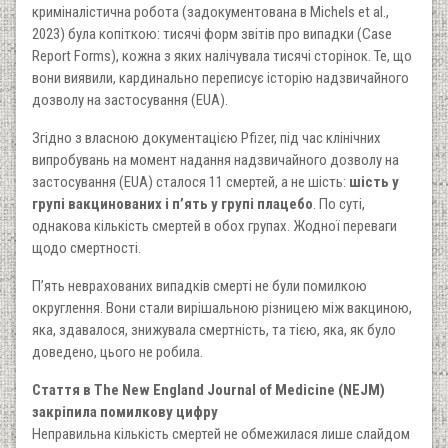
криміналістична робота (задокументована в Michels et al.,
2023) була копіткою: тисячі форм звітів про випадки (Case
Report Forms), кожна з яких налічувала тисячі сторінок. Те, що
вони виявили, кардинально переписує історію надзвичайного
дозволу на застосування (EUA).
Згідно з власною документацією Pfizer, під час клінічних
випробувань на момент надання надзвичайного дозволу на
застосування (EUA) сталося 11 смертей, а не шість:
шість у
групі вакцинованих і п’ять у групі плацебо
. По суті,
однакова кількість смертей в обох групах. Жодної переваги
щодо смертності.
П’ять неврахованих випадків смерті не були помилкою
округлення. Вони стали вирішальною різницею між вакциною,
яка, здавалося, знижувала смертність, та тією, яка, як було
доведено, цього не робила.
Стаття в The New England Journal of Medicine (NEJM)
закріпила помилкову цифру
Неправильна кількість смертей не обмежилася лише слайдом