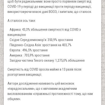
щоб бути радикальними: вони просто порівняли смерті від
COVID-19 у періоді до вакцинації проти періоду вакцинації,
використовуючи власні дані ВООЗ, і запитали, що сталося.
А сталося ось таке:
Африка: 43,3% збільшення смертності від COVID з
вакцинацією
Східне Середземномор'я: 350,9% зростання
Південно-Східна Азія: зростання на 403,7%
Європа : 496,5% зростання
Америка : 705,9% зростання
Західна частина Тихого океану: 1,275,0% збільшення
Смертність від COVID зросла майже в 13 разів після
розгортання вакцинації.
Автори дослідження називають цей висновок
«парадоксальним», що є ввічливим академічним
висловлюванням «справжньої протилежності тому, що нам
обіцяли».