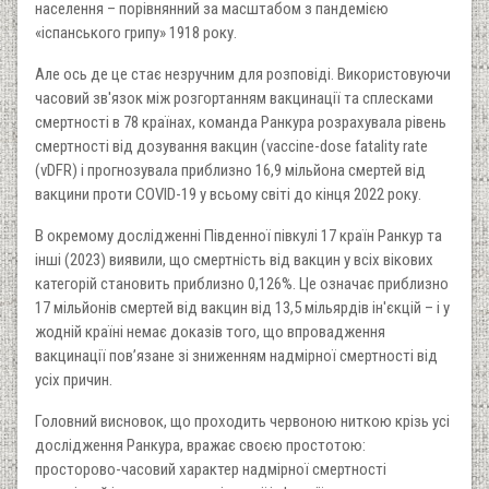
населення – порівнянний за масштабом з пандемією
«іспанського грипу» 1918 року.
Але ось де це стає незручним для розповіді. Використовуючи
часовий зв'язок між розгортанням вакцинації та сплесками
смертності в 78 країнах, команда Ранкура розрахувала рівень
смертності від дозування вакцин (vaccine-dose fatality rate
(vDFR) і прогнозувала приблизно 16,9 мільйона смертей від
вакцини проти COVID-19 у всьому світі до кінця 2022 року.
В окремому дослідженні Південної півкулі 17 країн Ранкур та
інші (2023) виявили, що смертність від вакцин у всіх вікових
категорій становить приблизно 0,126%. Це означає приблизно
17 мільйонів смертей від вакцин від 13,5 мільярдів ін'єкцій – і у
жодній країні немає доказів того, що впровадження
вакцинації пов’язане зі зниженням надмірної смертності від
усіх причин.
Головний висновок, що проходить червоною ниткою крізь усі
дослідження Ранкура, вражає своєю простотою:
просторово-часовий характер надмірної смертності