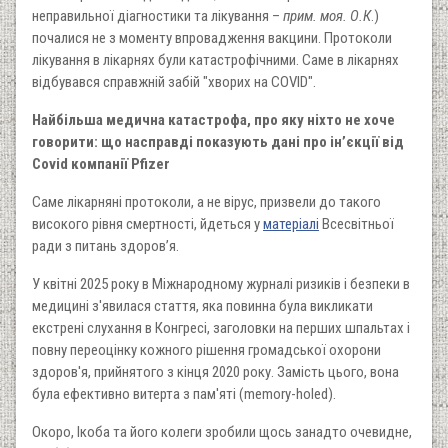
неправильної діагностики та лікування –
прим. моя. О.К
.)
почалися не з моменту впровадження вакцини. Протоколи
лікування в лікарнях були катастрофічними. Саме в лікарнях
відбувався справжній забій "хворих на COVID".
Найбільша медична катастрофа, про яку ніхто не хоче
говорити: що насправді показують дані про ін’єкції від
Covid компанії Pfizer
Саме лікарняні протоколи, а не вірус, призвели до такого
високого рівня смертності, йдеться у
матеріалі
Всесвітньої
ради з питань здоров’я.
У квітні 2025 року в Міжнародному журналі ризиків і безпеки в
медицині з'явилася стаття, яка повинна була викликати
екстрені слухання в Конгресі, заголовки на перших шпальтах і
повну переоцінку кожного рішення громадської охорони
здоров'я, прийнятого з кінця 2020 року. Замість цього, вона
була ефективно витерта з пам'яті (memory-holed).
Окоро, Ікоба та його колеги зробили щось занадто очевидне,