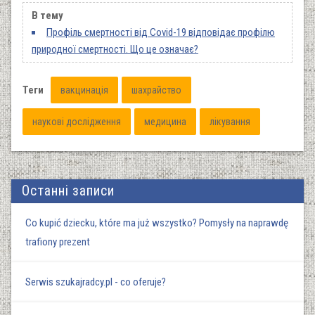
В тему
Профіль смертності від Covid-19 відповідає профілю
природної смертності. Що це означає?
Теги
вакцинація
шахрайство
наукові дослідження
медицина
лікування
Останні записи
Co kupić dziecku, które ma już wszystko? Pomysły na naprawdę
trafiony prezent
Serwis szukajradcy.pl - co oferuje?