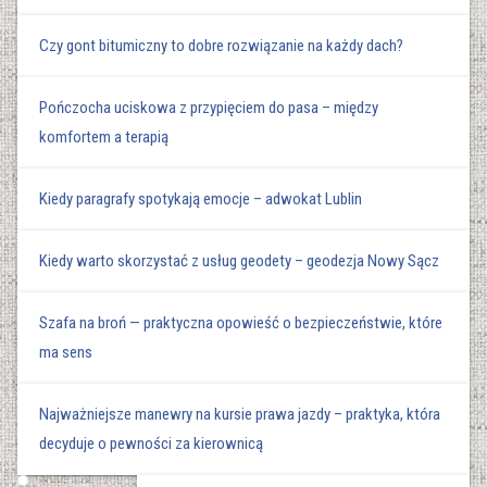
Czy gont bitumiczny to dobre rozwiązanie na każdy dach?
Pończocha uciskowa z przypięciem do pasa – między
komfortem a terapią
Kiedy paragrafy spotykają emocje – adwokat Lublin
Kiedy warto skorzystać z usług geodety – geodezja Nowy Sącz
Szafa na broń — praktyczna opowieść o bezpieczeństwie, które
ma sens
Najważniejsze manewry na kursie prawa jazdy – praktyka, która
decyduje o pewności za kierownicą