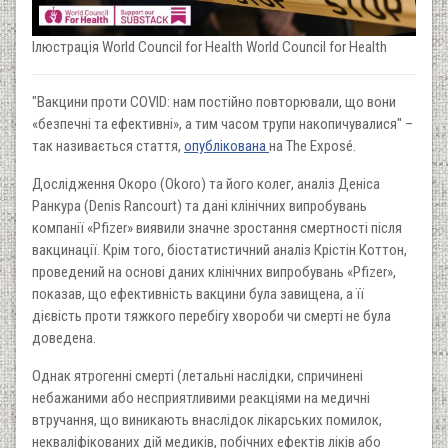
Ілюстрація World Council for Health World Council for Health
"Вакцини проти COVID: нам постійно повторювали, що вони
«безпечні та ефективні», а тим часом трупи накопичувалися" –
так називається стаття,
опублікована
на The Exposé.
Дослідження Окоро (Okoro) та його колег, аналіз Деніса
Ранкура (Denis Rancourt) та дані клінічних випробувань
компанії «Pfizer» виявили значне зростання смертності після
вакцинації. Крім того, біостатистичний аналіз Крістін Коттон,
проведений на основі даних клінічних випробувань «Pfizer»,
показав, що ефективність вакцини була завищена, а її
дієвість проти тяжкого перебігу хвороби чи смерті не була
доведена.
Однак ятрогенні смерті (летальні наслідки, спричинені
небажаними або несприятливими реакціями на медичні
втручання, що виникають внаслідок лікарських помилок,
некваліфікованих дій медиків, побічних ефектів ліків або