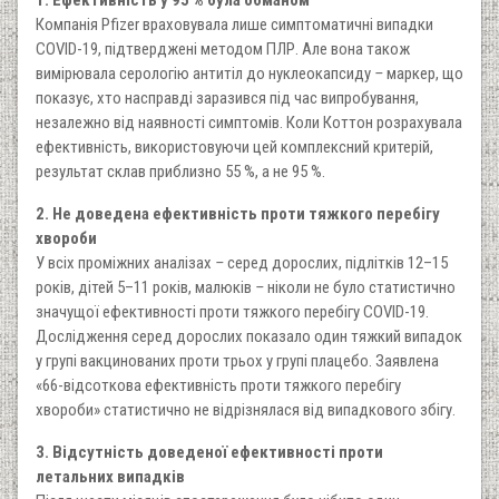
1. Ефективність у 95 % була обманом
Компанія Pfizer враховувала лише симптоматичні випадки
COVID-19, підтверджені методом ПЛР. Але вона також
вимірювала серологію антитіл до нуклеокапсиду
–
маркер, що
показує, хто насправді заразився під час випробування,
незалежно від наявності симптомів. Коли Коттон розрахувала
ефективність, використовуючи цей комплексний критерій,
результат склав приблизно 55 %, а не 95 %.
2. Не доведена ефективність проти тяжкого перебігу
хвороби
У всіх проміжних аналізах
–
серед дорослих, підлітків 12–15
років, дітей 5–11 років, малюків
–
ніколи не було статистично
значущої ефективності проти тяжкого перебігу COVID-19.
Дослідження серед дорослих показало один тяжкий випадок
у групі вакцинованих проти трьох у групі плацебо. Заявлена
«66-відсоткова ефективність проти тяжкого перебігу
хвороби» статистично не відрізнялася від випадкового збігу.
3. Відсутність доведеної ефективності проти
летальних випадків