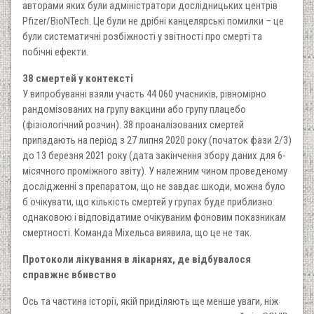
авторами яких були адміністратори дослідницьких центрів
Pfizer/BioNTech. Це були не дрібні канцелярські помилки
–
це
були систематичні розбіжності у звітності про смерті та
побічні ефекти.
38 смертей у контексті
У випробуванні взяли участь 44 060 учасників, рівномірно
рандомізованих на групу вакцини або групу плацебо
(фізіологічний розчин). 38 проаналізованих смертей
припадають на період з 27 липня 2020 року (початок фази 2/3)
до 13 березня 2021 року (дата закінчення збору даних для 6-
місячного проміжного звіту). У належним чином проведеному
дослідженні з препаратом, що не завдає шкоди, можна було
б очікувати, що кількість смертей у групах буде приблизно
однаковою і відповідатиме очікуваним фоновим показникам
смертності. Команда Міхельса виявила, що це не так.
Протоколи лікування в лікарнях, де відбувалося
справжнє вбивство
Ось та частина історії, якій приділяють ще менше уваги, ніж