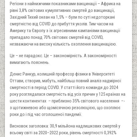
Регіони з найнижчими показниками вакцинації – Африка на
рівні 3,8% світових кумулятивних смертей до вакцинації,
Західний Тихий океан на 1,5% – були по суті недоторкані
смертністю від COVID до прибуття уколів. Тим часом на
Америку та Європу з їх агресивними кампаніями вакцинації
припадало понад 70% світових смертей від COVID,
незважаючи на високу кількість охоплення вакцинацією.
Це – не парадокс. Це – закономірність. А закономірності
вимагають пояснень.
Денис Ранкур, колишній професор фізики в Університеті
Оттави, створив, мабуть, найбільш повний аналіз надмірної
смертності в період COVID. У статті його команди до 2024
року розглядалася смертність від усіх причин у 125 країнах на
шести континентах – приблизно 35% світового населення –-
з щотижневою або щомісячною резолюцією, що охоплює
роки до і під час оголошеної пандемії.
Висновок заголовка: 30,9 мільйона надлишкових смертей у
всьому світі за 2020–2022 роки, рівень смертності 0,392%