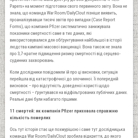
Papers» на момент підготовки свого первинного звіту. Вона не
знала, що команда War Room/DailyClout пізніше виявить,
проаналізувавши тисячі звітів про випадки (Case Report
Forms), що компанія Pfizer систематично занижувала
показники смертності саме в тих даних, які
використовувалися для обґрунтування найбільшої в історії
людства кампанії масової вакцинації. Вона також не знала
про 3,7-кратне підвищення ризику смертності від серцево-
судинних захворювань.
Коли дослідники повідомили їй про ці висновки, ситуація
перейшла від катастрофічної до злочинної. Її попередній
висновок
–
про відсутність доведеної користі щодо
смертності
–
ґрунтувався на відфільтрованих публічних даних.
Реальні дані були набагато гіршими.
11 смертей: як компанія Pfizer приховала справжню
кількість померлих
Ось тут історія стає ще похмурішою і саме тут дослідницька
команда War Room/DailyClout зробила відкриття, до якого