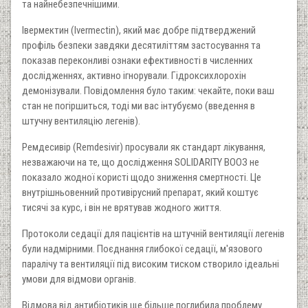
та найнебезпечнішими.
Івермектин (Ivermectin), який має добре підтверджений
профіль безпеки завдяки десятиліттям застосування та
показав переконливі ознаки ефективності в численних
дослідженнях, активно ігнорували. Гідроксихлорохін
демонізували. Повідомлення було таким: чекайте, поки ваш
стан не погіршиться, тоді ми вас інтубуємо (введення в
штучну вентиляцію легенів).
Ремдесивір (Remdesivir) просували як стандарт лікування,
незважаючи на те, що дослідження SOLIDARITY ВООЗ не
показало жодної користі щодо зниження смертності. Це
внутрішньовенний противірусний препарат, який коштує
тисячі за курс, і він не врятував жодного життя.
Протоколи седації для пацієнтів на штучній вентиляції легенів
були надмірними. Поєднання глибокої седації, м'язового
паралічу та вентиляції під високим тиском створило ідеальні
умови для відмови органів.
Відмова від антибіотиків ще більше поглибила проблему.