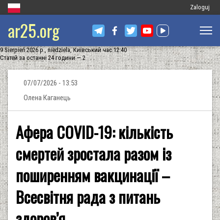
Меню
Zaloguj
ar25.org
облікового
запису
9 Sierpień 2026 р., niedziela, Київський час 12:40
користувач
Статей за останні 24 години — 2
07/07/2026 - 13:53
Олена Каганець
Афера COVID-19: кількість
смертей зростала разом із
поширенням вакцинації –
Всесвітня рада з питань
здоров’я