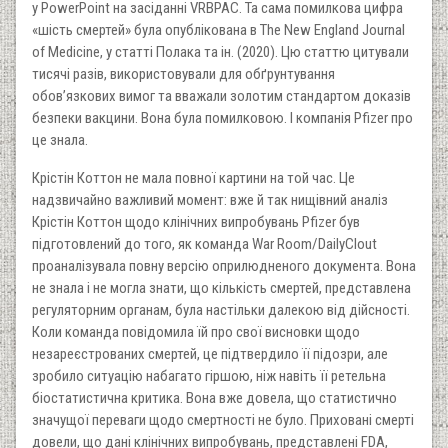
у PowerPoint на засіданні VRBPAC. Та сама помилкова цифра
«шість смертей» була опублікована в The New England Journal
of Medicine, у статті Полака та ін. (2020). Цю статтю цитували
тисячі разів, використовували для обґрунтування
обов’язкових вимог та вважали золотим стандартом доказів
безпеки вакцини. Вона була помилковою. І компанія Pfizer про
це знала.
Крістін Коттон не мала повної картини на той час. Це
надзвичайно важливий момент: вже й так нищівний аналіз
Крістін Коттон щодо клінічних випробувань Pfizer був
підготовлений до того, як команда War Room/DailyClout
проаналізувала повну версію оприлюдненого документа. Вона
не знала і не могла знати, що кількість смертей, представлена
регуляторним органам, була настільки далекою від дійсності.
Коли команда повідомила їй про свої висновки щодо
незареєстрованих смертей, це підтвердило її підозри, але
зробило ситуацію набагато гіршою, ніж навіть її ретельна
біостатистична критика. Вона вже довела, що статистично
значущої переваги щодо смертності не було. Приховані смерті
довели, що дані клінічних випробувань, представлені FDA,