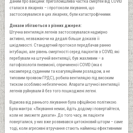
даним про вакцини: приголомшлива частка смертей від COVID
сталася в лікарнях
–
і протоколи лікування, що
застосовувалися в цих лікарнях, були катастрофічними.
Докази збігаються з різних джерел:
Штучна вентиляція легенів застосовувалася надмірно
активно, незважаючи на дедалі більше доказів її
шкідливості. Стандартний протокол передбачав ранню
інтубацію, але рівень смертності серед пацієнтів з COVID, які
перебували на штучній вентиляції, був жахливим
–
а
патофізіологія пневмонії, спричиненої COVID (яка є
насамперед судинним та коагуляційним розладом, а не
типовим проявом ГРДС), робила вентиляцію під високим
тиском особливо небезпечною. Апарати штучної вентиляції
легенів руйнували й без того пошкоджені легені.
Відмова від раннього лікування була офіційною політикою.
Була мантра: «Лікування немає, йдіть додому і повертайтеся,
коли не зможете дихати». До того часу, як пацієнти
поверталися, у них вже розвивався цитокіновий шторм
–
саме
тоді, коли агресивні втручання стають найменш ефективними