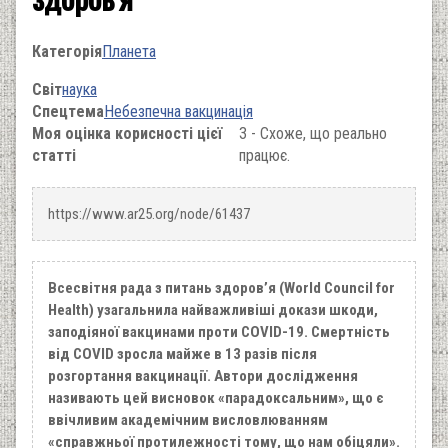
Категорія
Планета
Світ
наука
Спецтема
Небезпечна вакцинація
Моя оцінка корисності цієї
3 - Схоже, що реально
статті
працює.
https://www.ar25.org/node/61437
Всесвітня рада з питань здоров’я (World Council for
Health) узагальнила найважливіші докази шкоди,
заподіяної вакцинами проти COVID-19. Смертність
від COVID зросла майже в 13 разів після
розгортання вакцинації. Автори дослідження
називають цей висновок «парадоксальним», що є
ввічливим академічним висловлюванням
«справжньої протилежності тому, що нам обіцяли».