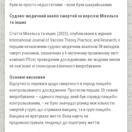
були не просто недостатніми
–
вони були шахрайськими.
Судово-медичний аналіз смертей за версією Міхельса
та інших
Стаття Міхельса та інших (2023), опублікована в журналі
International Journal of Vaccine Theory, Practice, and Research, є
першим незалежним судово-медичним аналізом 38 випадків
смерті учасників, зазначених у 6-місячному проміжному звіті
компанії Pfizer, проведеним дослідниками, які жодним чином
не пов’язані зі спонсором клінічного випробування.
Основні висновки
Відсутність переваги щодо смертності в період плацебо-
контрольованого дослідження. Протягом перших 20 тижнів
випробування — єдиного періоду, який був справді плацебо-
контрольованим,
–
не було значущої різниці між кількістю
смертей у групі, що отримала вакцину, та в групі плацебо.
Вакцина не врятувала життя. Вона навіть не
продемонструвала тенденції до порятунку життів.