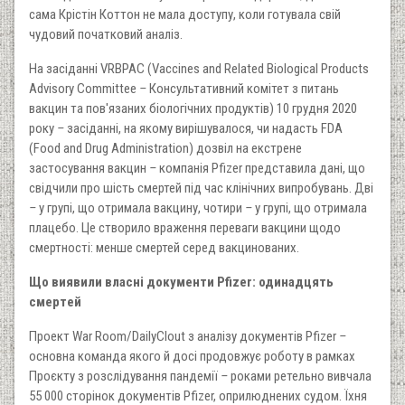
сама Крістін Коттон не мала доступу, коли готувала свій
чудовий початковий аналіз.
На засіданні VRBPAC (Vaccines and Related Biological Products
Advisory Committee
–
Консультативний комітет з питань
вакцин та пов'язаних біологічних продуктів) 10 грудня 2020
року
–
засіданні, на якому вирішувалося, чи надасть FDA
(Food and Drug Administration) дозвіл на екстрене
застосування вакцин
–
компанія Pfizer представила дані, що
свідчили про шість смертей під час клінічних випробувань. Дві
–
у групі, що отримала вакцину, чотири
–
у групі, що отримала
плацебо. Це створило враження переваги вакцини щодо
смертності: менше смертей серед вакцинованих.
Що виявили власні документи Pfizer: одинадцять
смертей
Проект War Room/DailyClout з аналізу документів Pfizer
–
основна команда якого й досі продовжує роботу в рамках
Проєкту з розслідування пандемії
–
роками ретельно вивчала
55 000 сторінок документів Pfizer, оприлюднених судом. Їхня