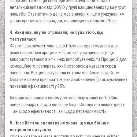
Після шести місяців спостереження було нібито один
летальний випадок від COVID у групі вакцинованих і два у групі
плацебо. Статистично це не має значення. І це з урахуванням
даних про летальні випадки, оприлюднених самою Pfizer.
4. Вакцина, яку ви отримали, не була тією, що
тестувалася
Коттон задокументувала, що Pfizer використовувала два
різних виробничі процеси
–
Процес 1 для препарату, що
використовувався в клінічних випробуваннях, та Процес 2 для
комерційного препарату, який розповсюджувався серед
населення. Вакцина, яку ввели сотням мільйонів людей, не
була тим самим препаратом, який забезпечив (і так сумнівний)
показник ефективності у 95%.
Як вона зазначила у своєму останньому дописі на X: «Вам
ввели препарат, щодо якого не було абсолютно ніяких даних
–
ані щодо ефективності, ані щодо переносимості».
5. Чого Коттон спочатку не знала, що ще більше
погіршило ситуацію
Крістін Коттон не мала доступу до всіх документів «Pfizer