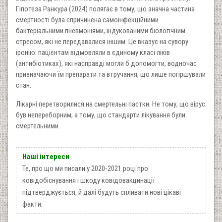
Гіпотеза Ранкура (2024) полягає в тому, що значна частина
смертності була спричинена самоінфекційними
бактеріальними пневмоніями, індукованими біологічним
стресом, які не передавалися іншим. Це вказує на сувору
іронію: пацієнтам відмовляли в єдиному класі ліків
(антибіотиках), які насправді могли б допомогти, водночас
призначаючи їм препарати та втручання, що лише погіршували
стан.
Лікарні перетворилися на смертельні пастки. Не тому, що вірус
був непереборним, а тому, що стандарти лікування були
смертельними.
Наші інтереси
Те, про що ми писали у 2020-2021 році про
ковідобіснування і шкоду ковідовакцинації
підтверджується, й далі будуть спливати нові цікаві
факти.