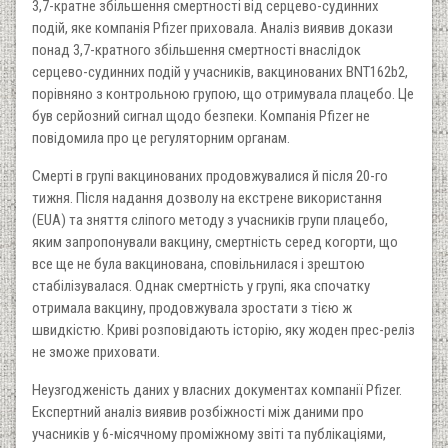
3,7-кратне збільшення смертності від серцево-судинних
подій, яке компанія Pfizer приховала. Аналіз виявив докази
понад 3,7-кратного збільшення смертності внаслідок
серцево-судинних подій у учасників, вакцинованих BNT162b2,
порівняно з контрольною групою, що отримувала плацебо. Це
був серйозний сигнал щодо безпеки. Компанія Pfizer не
повідомила про це регуляторним органам.
Смерті в групі вакцинованих продовжувалися й після 20-го
тижня. Після надання дозволу на екстрене використання
(EUA) та зняття сліпого методу з учасників групи плацебо,
яким запропонували вакцину, смертність серед когорти, що
все ще не була вакцинована, сповільнилася і зрештою
стабілізувалася. Однак смертність у групі, яка спочатку
отримала вакцину, продовжувала зростати з тією ж
швидкістю. Криві розповідають історію, яку жоден прес-реліз
не зможе приховати.
Неузгодженість даних у власних документах компанії Pfizer.
Експертний аналіз виявив розбіжності між даними про
учасників у 6-місячному проміжному звіті та публікаціями,