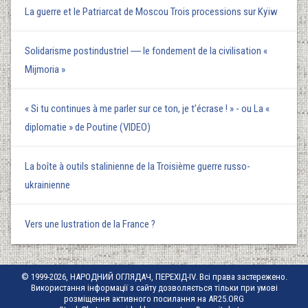
La guerre et le Patriarcat de Moscou Trois processions sur Kyїw
Solidarisme postindustriel ― le fondement de la civilisation «
Mijmoria »
« Si tu continues à me parler sur ce ton, je t’écrase ! » - ou La «
diplomatie » de Poutine (VIDEO)
La boîte à outils stalinienne de la Troisième guerre russo-
ukrainienne
Vers une lustration de la France ?
© 1999-2026, НАРОДНИЙ ОГЛЯДАЧ, ПЕРЕХІД-IV. Всі права застережено.
Використання інформації з сайту дозволяється тільки при умові
розміщення активного посилання на AR25.ORG