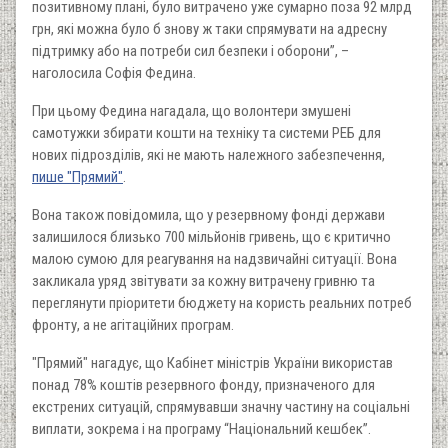
позитивному плані, було витрачено уже сумарно поза 92 млрд
грн, які можна було б знову ж таки спрямувати на адресну
підтримку або на потреби сил безпеки і оборони”, –
наголосила Софія Федина.
При цьому Федина нагадала, що волонтери змушені
самотужки збирати кошти на техніку та системи РЕБ для
нових підрозділів, які не мають належного забезпечення,
пише "Прямий"
.
Вона також повідомила, що у резервному фонді держави
залишилося близько 700 мільйонів гривень, що є критично
малою сумою для реагування на надзвичайні ситуації. Вона
закликала уряд звітувати за кожну витрачену гривню та
переглянути пріоритети бюджету на користь реальних потреб
фронту, а не агітаційних програм.
"Прямий" нагадує, що Кабінет міністрів України використав
понад 78% коштів резервного фонду, призначеного для
екстрених ситуацій, спрямувавши значну частину на соціальні
виплати, зокрема і на програму “Національний кешбек”.