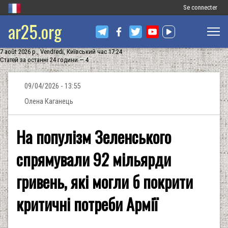
Меню
Se connecter
ar25.org
облікового
запису
7 août 2026 р., Vendredi, Київський час 17:24
користувача
Статей за останні 24 години — 4
09/04/2026 - 13:55
Олена Каганець
На популізм Зеленського
спрямували 92 мільярди
гривень, які могли б покрити
критичні потреби Армії