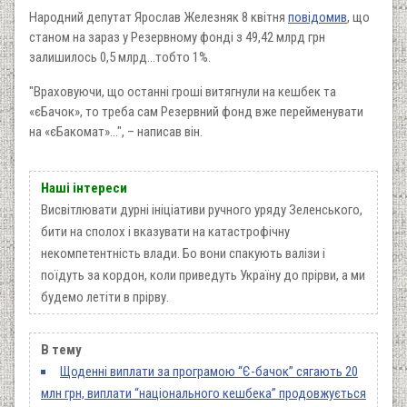
Народний депутат Ярослав Железняк 8 квітня
повідомив
, що
станом на зараз у Резервному фонді з 49,42 млрд грн
залишилось 0,5 млрд…тобто 1%.
"Враховуючи, що останні гроші витягнули на кешбек та
«єБачок», то треба сам Резервний фонд вже перейменувати
на «єБакомат»…", – написав він.
Наші інтереси
Висвітлювати дурні ініціативи ручного уряду Зеленського,
бити на сполох і вказувати на катастрофічну
некомпетентність влади. Бо вони спакують валізи і
поїдуть за кордон, коли приведуть Україну до прірви, а ми
будемо летіти в прірву.
В тему
Щоденні виплати за програмою “Є-бачок” сягають 20
млн грн, виплати “національного кешбека” продовжується