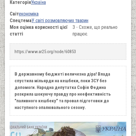
Категорія
Україна
Світ
економіка
Спецтема
У світі розмовляючих тварин
Моя оцінка корисності цієї
3 - Схоже, що реально
статті
працює.
https://www.ar25.org/node/60853
В державному бюджеті величезна діра! Влада
спустила мільярди на кешбеки, поки ЗСУ без
допомоги. Народна депутатка Софія Федина
розкрила шокуючу правду про неефективність
"паливного кешбеку" та провал підготовки до
наступного опалювального сезону.