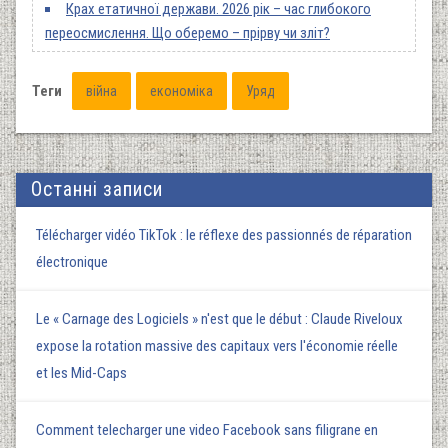
Крах етатичної держави. 2026 рік – час глибокого
переосмислення. Що оберемо – прірву чи зліт?
Теги
війна
економіка
Уряд
Останні записи
Télécharger vidéo TikTok : le réflexe des passionnés de réparation
électronique
Le « Carnage des Logiciels » n'est que le début : Claude Riveloux
expose la rotation massive des capitaux vers l'économie réelle
et les Mid-Caps
Comment telecharger une video Facebook sans filigrane en