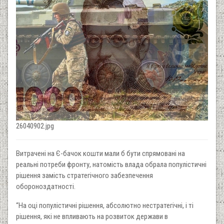
26040902.jpg
Витрачені на Є-бачок кошти мали б бути спрямовані на
реальні потреби фронту, натомість влада обрала популістичні
рішення замість стратегічного забезпечення
обороноздатності.
“На оці популістичні рішення, абсолютно нестратегічні, і ті
рішення, які не впливають на розвиток держави в