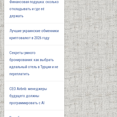
Финансовая подушка: сколько
откладывать и где её
держать
Лучшие украинские обменники
криптовалют в 2026 году
Секреты умного
бронирования: как выбрать
идеальный отель в Турции и не
переплатить
СЕО Airbnb: менеджеры
будущего должны
программировать с AI