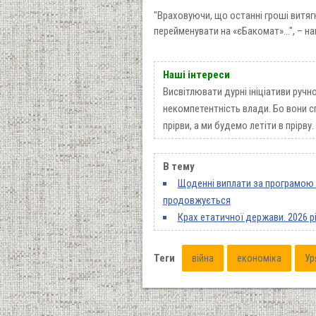
"Враховуючи, що останні гроші витяг
перейменувати на «єБакомат»…", – нап
Наші інтереси
Висвітлювати дурні ініціативи ручн
некомпетентність влади. Бо вони сп
прірви, а ми будемо летіти в прірву.
В тему
Щоденні виплати за програмою 
продовжується
Крах етатичної держави. 2026 р
Теги
війна
економіка
Ур