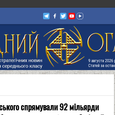
9 августа 2026 
Статей за остан
ського спрямували 92 мільярди