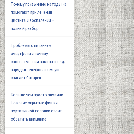
Почему привычные методы не
помогают при лечении
цистита и воспалений —
полный разбор
Проблемы с питанием
смартфона и почему
своевременная замена гнезда
зарядки телефона самсунг
спасает батарею
Больше чем просто звук или
На какие скрытые фишки
портативной колонки стоит
обратить внимание