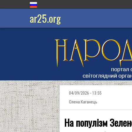
ar25.org
04/09/2026 - 13:55
Олена Каганець
На популізм Зелен