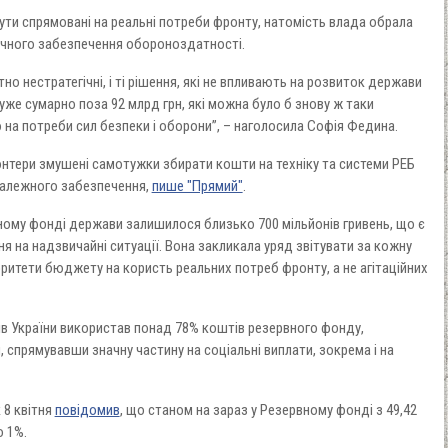
ути спрямовані на реальні потреби фронту, натомість влада обрала
гічного забезпечення обороноздатності.
но нестратегічні, і ті рішення, які не впливають на розвиток держави
уже сумарно поза 92 млрд грн, які можна було б знову ж таки
 на потреби сил безпеки і оборони”, – наголосила Софія Федина.
нтери змушені самотужки збирати кошти на техніку та системи РЕБ
 належного забезпечення,
пише "Прямий"
.
ному фонді держави залишилося близько 700 мільйонів гривень, що є
 на надзвичайні ситуації. Вона закликала уряд звітувати за кожну
оритети бюджету на користь реальних потреб фронту, а не агітаційних
рів України використав понад 78% коштів резервного фонду,
 спрямувавши значну частину на соціальні виплати, зокрема і на
 8 квітня
повідомив
, що станом на зараз у Резервному фонді з 49,42
 1%.