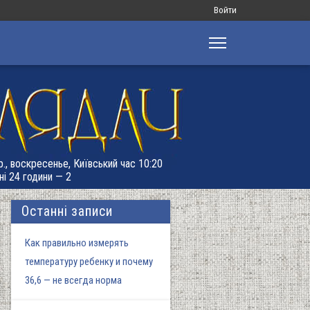
Меню
Войти
облікового
запису
користувача
р., воскресенье, Київський час 10:20
ні 24 години — 2
Останні записи
Как правильно измерять
температуру ребенку и почему
36,6 — не всегда норма