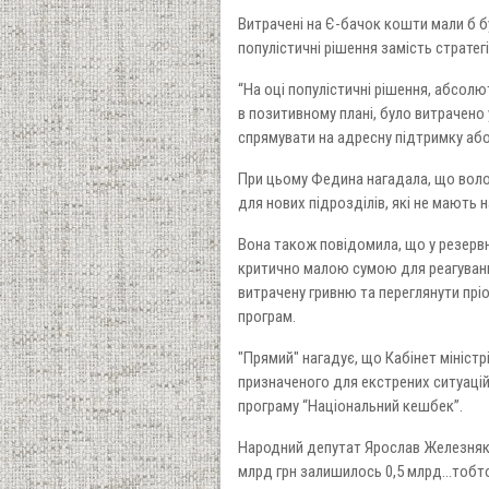
Витрачені на Є-бачок кошти мали б б
популістичні рішення замість страте
“На оці популістичні рішення, абсолют
в позитивному плані, було витрачено 
спрямувати на адресну підтримку або
При цьому Федина нагадала, що воло
для нових підрозділів, які не мають
Вона також повідомила, що у резерв
критично малою сумою для реагування
витрачену гривню та переглянути прі
програм.
"Прямий" нагадує, що Кабінет мініст
призначеного для екстрених ситуацій,
програму “Національний кешбек”.
Народний депутат Ярослав Железняк
млрд грн залишилось 0,5 млрд…тобто